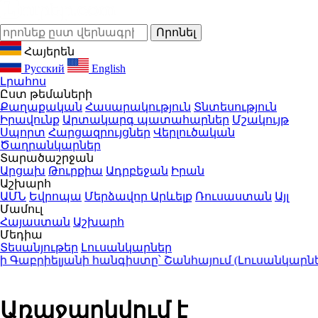
Հայերեն
Русский
English
Լրահոս
Ըստ թեմաների
Քաղաքական
Հասարակություն
Տնտեսություն
Իրավունք
Արտակարգ պատահարներ
Մշակույթ
Սպորտ
Հարցազրույցներ
Վերլուծական
Ծաղրանկարներ
Տարածաշրջան
Արցախ
Թուրքիա
Ադրբեջան
Իրան
Աշխարհ
ԱՄՆ
Եվրոպա
Մերձավոր Արևելք
Ռուսաստան
Այլ
Մամուլ
Հայաստան
Աշխարհ
Մեդիա
Տեսանյութեր
Լուսանկարներ
բրիելյանի հանգիստը՝ Շանհայում (Լուսանկարներ)
1
Առաջարկվում է