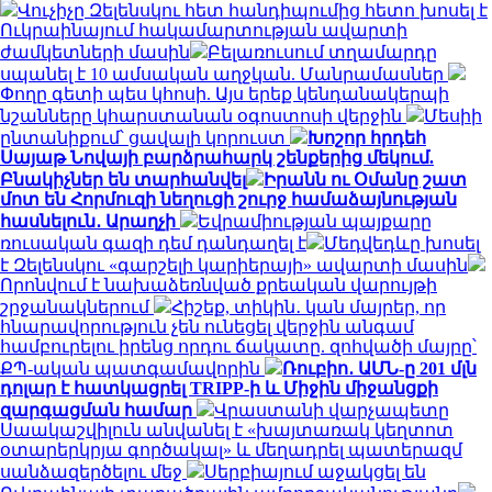
Վուչիչը Զելենսկու հետ հանդիպումից հետո խոսել է
Ուկրաինայում հակամարտության ավարտի
ժամկետների մասին
Բելառուսում տղամարդը
սպանել է 10 ամսական աղջկան. Մանրամասներ
Փողը գետի պես կհոսի. Այս երեք կենդանակերպի
նշանները կհարստանան օգոստոսի վերջին
Մեսիի
ընտանիքում՝ ցավալի կորուստ
Խոշոր հրդեհ
Սայաթ Նովայի բարձրահարկ շենքերից մեկում.
Բնակիչներ են տարհանվել
Իրանն ու Օմանը շատ
մոտ են Հորմուզի նեղուցի շուրջ համաձայնության
հասնելուն․ Արաղչի
Եվրամիության պայքարը
ռուսական գազի դեմ դանդաղել է
Մեդվեդևը խոսել
է Զելենսկու «գարշելի կարիերայի» ավարտի մասին
Որոնվում է նախաձեռնված քրեական վարույթի
շրջանակներում
Հիշեք, տիկին․ կան մայրեր, որ
հնարավորություն չեն ունեցել վերջին անգամ
համբուրելու իրենց որդու ճակատը. զոհվածի մայրը՝
ՔՊ-ական պատգամավորին
Ռուբիո․ ԱՄՆ-ը 201 մլն
դոլար է հատկացրել TRIPP-ի և Միջին միջանցքի
զարգացման համար
Վրաստանի վարչապետը
Սաակաշվիլուն անվանել է «խայտառակ կեղտոտ
օտարերկրյա գործակալ» և մեղադրել պատերազմ
սանձազերծելու մեջ
Սերբիայում աջակցել են