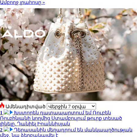
Ամբողջ լրահոսը »
Ամենադիտված
1
Խստորեն դատապարտում եմ Ռուբեն
Ռուբինյանի կողմից Ստամբուլում թուրք տեսած
լինելը. Դանիել Իոաննիսյան
2
Դերասանին մեղադրում են մանկապղծության
մեջ․ նա ձերբակալվել է