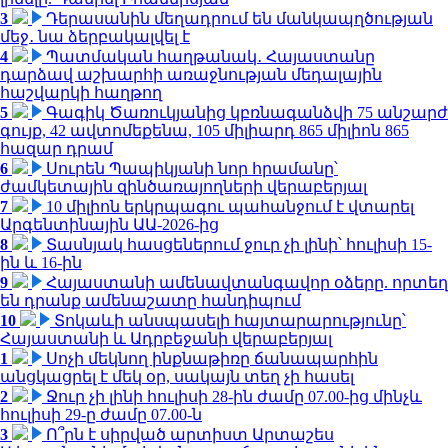
3
Դերասանին մեղադրում են մանկապղծության
մեջ․ նա ձերբակալվել է
4
Պատմական հաղթանակ․ Հայաստանը
դարձավ աշխարհի առաջնության մեդալային
հաշվարկի հաղթող
5
Գագիկ Ծառուկյանից կբռնագանձվի 75 անշարժ
գույք, 42 ավտոմեքենա, 105 միլիարդ 865 միլիոն 865
հազար դրամ
6
Սուրեն Պապիկյանի նոր հրամանը՝
ժամկետային զինծառայողների վերաբերյալ
7
10 միլիոն երկրպագու պահանջում է վտարել
Արգենտինային ԱԱ-2026-ից
8
Տասնյակ հասցեներում ջուր չի լինի՝ հուլիսի 15-
ին և 16-ին
9
Հայաստանի ամենավտանգավոր օձերը. որտեղ
են դրանք ամենաշատը հանդիպում
10
Տոկաևի անսպասելի հայտարարությունը՝
Հայաստանի և Ադրբեջանի վերաբերյալ
1
Սոչի մեկնող ինքնաթիռը ճանապարհին
անցկացրել է մեկ օր, սակայն տեղ չի հասել
2
Ջուր չի լինի հուլիսի 28-ին ժամը 07.00-ից մինչև
հուլիսի 29-ը ժամը 07.00-ն
3
Ո՞րն է սիրված արտիստ Արտաշես