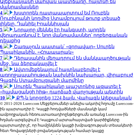
Ալեքսանյանի մահվան պատճառը. հայտնի են
մանրամասներ
4
Խստորեն դատապարտում եմ Ռուբեն
Ռուբինյանի կողմից Ստամբուլում թուրք տեսած
լինելը. Դանիել Իոաննիսյան
5
Նորայրը մեկնել էր հանգստի, արդեն
վերադառնում է. նոր մանրամասներ՝ ողբերգական
դեպքից
6
Շառաչուն ապտակ՝ «զորավար» Սուրեն
Պապիկյանին․ «Հրապարակ»
7
Դերասանին մեղադրում են մանկապղծության
մեջ․ նա ձերբակալվել է
8
Ավտոմեքենայում հայտնաբերվել է
առողջապահության նախկին նախարար, վիրաբույժ
Գագիկ Ստամբուլցյանի մարմինը
9
Սուրեն Պապիկյանը պաշտոնից ազատել է
«համացանցի հիթ» դարձած վարչության պետին
10
ՔՊ-ն կորցրեց 1224 ձայն. Վահագն Ալեքսանյան
© 2011-2026 Lurer.com Մեջբերումներ անելիս ակտիվ հղումը Lurer.com-
ին պարտադիր է: Կայքի հոդվածների մասնակի կամ
ամբողջական հեռուստառադիոընթերցումն առանց Lurer.com-ին
հղման արգելվում է:Կայքում արտահայտված կարծիքները
պարտադիր չէ, որ համընկնեն կայքի խմբագրության տեսակետի
հետ:Գովազդների բովանդակության համար կայքը