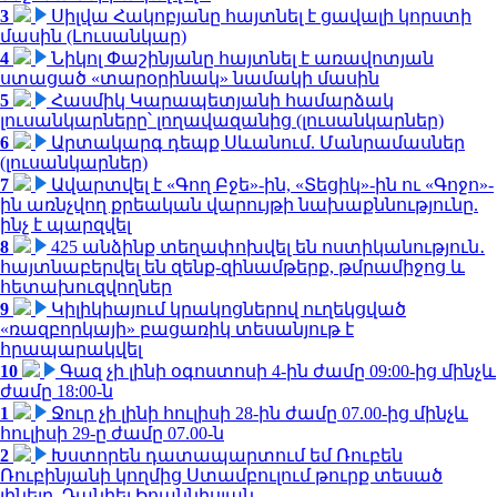
3
Սիլվա Հակոբյանը հայտնել է ցավալի կորստի
մասին (Լուսանկար)
4
Նիկոլ Փաշինյանը հայտնել է առավոտյան
ստացած «տարօրինակ» նամակի մասին
5
Հասմիկ Կարապետյանի համարձակ
լուսանկարները՝ լողավազանից (լուսանկարներ)
6
Արտակարգ դեպք Սևանում. Մանրամասներ
(լուսանկարներ)
7
Ավարտվել է «Գող Բջե»-ին, «Տեցիկ»-ին ու «Գոջո»-
ին առնչվող քրեական վարույթի նախաքննությունը.
ինչ է պարզվել
8
425 անձինք տեղափոխվել են ոստիկանություն․
հայտնաբերվել են զենք-զինամթերք, թմրամիջոց և
հետախուզվողներ
9
Կիլիկիայում կրակոցներով ուղեկցված
«ռազբորկայի» բացառիկ տեսանյութ է
հրապարակվել
10
Գազ չի լինի օգոստոսի 4-ին ժամը 09:00-ից մինչև
ժամը 18:00-ն
1
Ջուր չի լինի հուլիսի 28-ին ժամը 07.00-ից մինչև
հուլիսի 29-ը ժամը 07.00-ն
2
Խստորեն դատապարտում եմ Ռուբեն
Ռուբինյանի կողմից Ստամբուլում թուրք տեսած
լինելը. Դանիել Իոաննիսյան