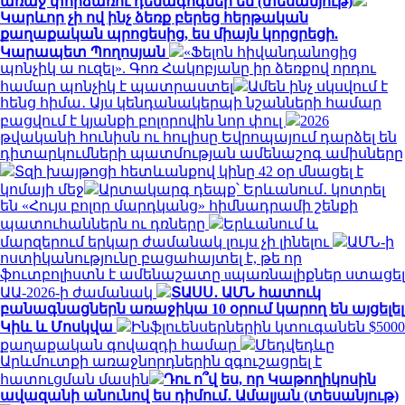
առաջ փորձառու դեմագոգներ են (տեսանյութ)
Կարևոր չի ով ինչ ձեռք բերեց հերթական
քաղաքական պրոցեսից, ես միայն կորցրեցի.
Կարապետ Պողոսյան
«Ֆելոն հիվանդանոցից
պոնչիկ ա ուզել». Գոռ Հակոբյանը իր ձեռքով որդու
համար պոնչիկ է պատրաստել
Ամեն ինչ սկսվում է
հենց հիմա․ Այս կենդանակերպի նշանների համար
բացվում է կյանքի բոլորովին նոր փուլ
2026
թվականի հունիսն ու հուլիսը Եվրոպայում դարձել են
դիտարկումների պատմության ամենաշոգ ամիսները
Տզի խայթոցի հետևանքով կինը 42 օր մնացել է
կոմայի մեջ
Արտակարգ դեպք՝ Երևանում․ կոտրել
են «Հույս բոլոր մարդկանց» հիմնադրամի շենքի
պատուհաններն ու դռները
Երևանում և
մարզերում երկար ժամանակ լույս չի լինելու
ԱՄՆ-ի
ոստիկանությունը բացահայտել է, թե որ
ֆուտբոլիստն է ամենաշատը uպառնալիքներ ստացել
ԱԱ-2026-ի ժամանակ
ՏԱՍՍ․ ԱՄՆ հատուկ
բանագնացներն առաջիկա 10 օրում կարող են այցելել
Կիև և Մոսկվա
Ինֆլուենսերներին կտուգանեն $5000
քաղաքական գովազդի համար
Մեդվեդևը
Արևմուտքի առաջնորդներին զգուշացրել է
հատուցման մասին
Դու ո՞վ ես, որ Կաթողիկոսին
ավազանի անունով ես դիմում․ Ամալյան (տեսանյութ)