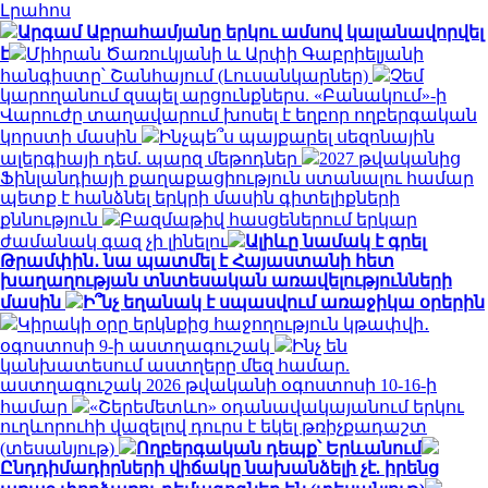
Լրահոս
Արգամ Աբրահամյանը երկու ամսով կալանավորվել
է
Միհրան Ծառուկյանի և Արփի Գաբրիելյանի
հանգիստը՝ Շանհայում (Լուսանկարներ)
Չեմ
կարողանում զսպել արցունքներս. «Բանակում»-ի
Վարուժը տաղավարում խոսել է եղբոր ողբերգական
կորստի մասին
Ինչպե՞ս պայքարել սեզոնային
ալերգիայի դեմ. պարզ մեթոդներ
2027 թվականից
Ֆինլանդիայի քաղաքացիություն ստանալու համար
պետք է հանձնել երկրի մասին գիտելիքների
քննություն
Բազմաթիվ հասցեներում երկար
ժամանակ գազ չի լինելու
Ալիևը նամակ է գրել
Թրամփին․ նա պատմել է Հայաստանի հետ
խաղաղության տնտեսական առավելությունների
մասին
Ի՞նչ եղանակ է սպասվում առաջիկա օրերին
Կիրակի օրը երկնքից հաջողություն կթափվի․
օգոստոսի 9-ի աստղագուշակ
Ինչ են
կանխատեսում աստղերը մեզ համար.
աստղագուշակ 2026 թվականի օգոստոսի 10-16-ի
համար
«Շերեմետևո» օդանավակայանում երկու
ուղևորուհի վազելով դուրս է եկել թռիչքադաշտ
(տեսանյութ)
Ողբերգական դեպք՝ Երևանում
Ընդդիմադիրների վիճակը նախանձելի չէ. իրենց