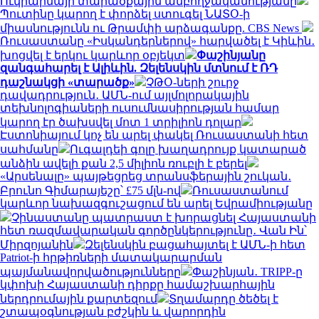
Ուկրաինայի տարածքային ամբողջականությանը
Պուտինը կարող է փորձել ստուգել ՆԱՏՕ-ի
միասնությունն ու Թրամփի արձագանքը. CBS News
Ռուսաստանը «Իսկանդերներով» հարվածել է Կիևին․
խոցվել է երկու կարևոր օբյեկտ
Փաշինյանը
զանգահարել է Ալիևին. Զելենսկին մտնում է ՌԴ
դաշնակցի «տարածք»
ՉԹՕ-ների շուրջ
դավադրություն․ ԱՄՆ-ում այլմոլորակային
տեխնոլոգիաների ուսումնասիրության համար
կարող էր ծախսվել մոտ 1 տրիլիոն դոլար
Էստոնիայում կոչ են արել փակել Ռուսաստանի հետ
սահմանը
Ուգալդեի գոլը խաղադրույք կատարած
անձին ավելի քան 2,5 միլիոն ռուբլի է բերել
«Արսենալը» պայթեցրեց տրանսֆերային շուկան․
Բրունո Գիմարայեշը՝ £75 մլն-ով
Ռուսաստանում
կարևոր նախազգուշացում են արել Եվրամիությանը
Չինաստանը պատրաստ է խորացնել Հայաստանի
հետ ռազմավարական գործընկերությունը․ Վան Ին՝
Միրզոյանին
Զելենսկին բացահայտել է ԱՄՆ-ի հետ
Patriot-ի հրթիռների մատակարարման
պայմանավորվածությունները
Փաշինյան․ TRIPP-ը
կփոխի Հայաստանի դիրքը համաշխարհային
ներդրումային քարտեզում
Տղամարդը ծեծել է
շտապօգնության բժշկին և վարորդին