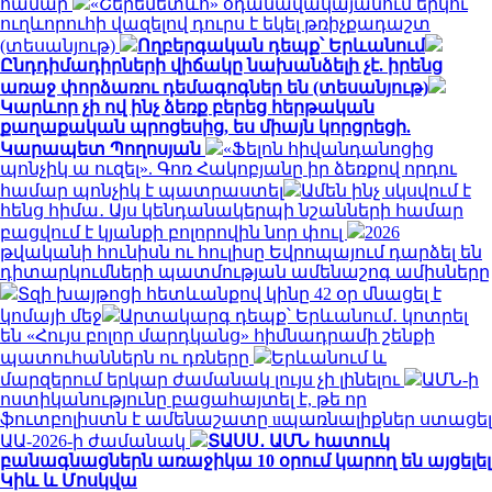
համար
«Շերեմետևո» օդանավակայանում երկու
ուղևորուհի վազելով դուրս է եկել թռիչքադաշտ
(տեսանյութ)
Ողբերգական դեպք՝ Երևանում
Ընդդիմադիրների վիճակը նախանձելի չէ. իրենց
առաջ փորձառու դեմագոգներ են (տեսանյութ)
Կարևոր չի ով ինչ ձեռք բերեց հերթական
քաղաքական պրոցեսից, ես միայն կորցրեցի.
Կարապետ Պողոսյան
«Ֆելոն հիվանդանոցից
պոնչիկ ա ուզել». Գոռ Հակոբյանը իր ձեռքով որդու
համար պոնչիկ է պատրաստել
Ամեն ինչ սկսվում է
հենց հիմա․ Այս կենդանակերպի նշանների համար
բացվում է կյանքի բոլորովին նոր փուլ
2026
թվականի հունիսն ու հուլիսը Եվրոպայում դարձել են
դիտարկումների պատմության ամենաշոգ ամիսները
Տզի խայթոցի հետևանքով կինը 42 օր մնացել է
կոմայի մեջ
Արտակարգ դեպք՝ Երևանում․ կոտրել
են «Հույս բոլոր մարդկանց» հիմնադրամի շենքի
պատուհաններն ու դռները
Երևանում և
մարզերում երկար ժամանակ լույս չի լինելու
ԱՄՆ-ի
ոստիկանությունը բացահայտել է, թե որ
ֆուտբոլիստն է ամենաշատը uպառնալիքներ ստացել
ԱԱ-2026-ի ժամանակ
ՏԱՍՍ․ ԱՄՆ հատուկ
բանագնացներն առաջիկա 10 օրում կարող են այցելել
Կիև և Մոսկվա