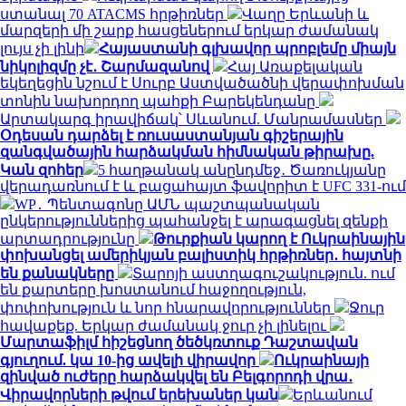
ստանալ 70 ATACMS հրթիռներ
Վաղը Երևանի և
մարզերի մի շարք հասցեներում երկար ժամանակ
լույս չի լինի
Հայաստանի գլխավոր պրոբլեմը միայն
նիկոլիզմը չէ․ Շարմազանով
Հայ Առաքելական
եկեղեցին նշում է Սուրբ Աստվածածնի վերափոխման
տոնին նախորդող պահքի Բարեկենդանը
Արտակարգ իրավիճակ՝ Սևանում. Մանրամասներ
Օդեսան դարձել է ռուսաստանյան գիշերային
զանգվածային հարձակման հիմնական թիրախը.
Կան զոհեր
5 հաղթանակ անընդմեջ․ Ծառուկյանը
վերադառնում է և բացահայտ ֆավորիտ է UFC 331-ում
WP․ Պենտագոնը ԱՄՆ պաշտպանական
ընկերություններից պահանջել է արագացնել զենքի
արտադրությունը
Թուրքիան կարող է Ուկրաինային
փոխանցել ամերիկյան բալիստիկ հրթիռներ․ հայտնի
են քանակները
Տարոյի աստղագուշակություն. ում
են քարտերը խոստանում հաջողություն,
փոփոխություն և նոր հնարավորություններ
Ջուր
հավաքեք. Երկար ժամանակ ջուր չի լինելու
Մարտաֆիլմ հիշեցնող ծեծկռտուք Դաշտավան
գյուղում. կա 10-ից ավելի վիրավոր
Ուկրաինայի
զինված ուժերը հարձակվել են Բելգորոդի վրա․
Վիրավորների թվում երեխաներ կան
Երևանում