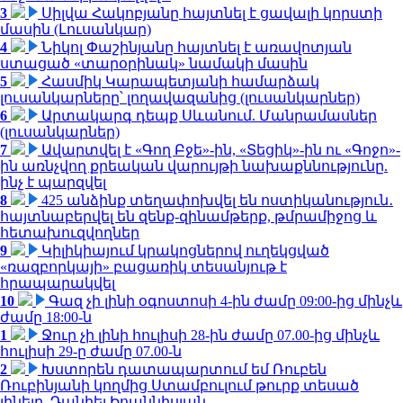
3
Սիլվա Հակոբյանը հայտնել է ցավալի կորստի
մասին (Լուսանկար)
4
Նիկոլ Փաշինյանը հայտնել է առավոտյան
ստացած «տարօրինակ» նամակի մասին
5
Հասմիկ Կարապետյանի համարձակ
լուսանկարները՝ լողավազանից (լուսանկարներ)
6
Արտակարգ դեպք Սևանում. Մանրամասներ
(լուսանկարներ)
7
Ավարտվել է «Գող Բջե»-ին, «Տեցիկ»-ին ու «Գոջո»-
ին առնչվող քրեական վարույթի նախաքննությունը.
ինչ է պարզվել
8
425 անձինք տեղափոխվել են ոստիկանություն․
հայտնաբերվել են զենք-զինամթերք, թմրամիջոց և
հետախուզվողներ
9
Կիլիկիայում կրակոցներով ուղեկցված
«ռազբորկայի» բացառիկ տեսանյութ է
հրապարակվել
10
Գազ չի լինի օգոստոսի 4-ին ժամը 09:00-ից մինչև
ժամը 18:00-ն
1
Ջուր չի լինի հուլիսի 28-ին ժամը 07.00-ից մինչև
հուլիսի 29-ը ժամը 07.00-ն
2
Խստորեն դատապարտում եմ Ռուբեն
Ռուբինյանի կողմից Ստամբուլում թուրք տեսած
լինելը. Դանիել Իոաննիսյան