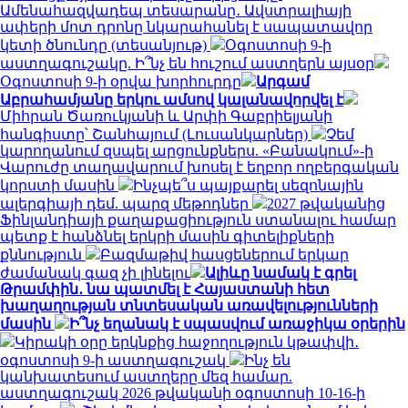
Ամենահազվադեպ տեսարանը․ Ավստրալիայի
ափերի մոտ դրոնը նկարահանել է սապատավոր
կետի ծնունդը (տեսանյութ)
Օգոստոսի 9-ի
աստղագուշակը. Ի՞նչ են հուշում աստղերն այսօր
Օգոստոսի 9-ի օրվա խորհուրդը
Արգամ
Աբրահամյանը երկու ամսով կալանավորվել է
Միհրան Ծառուկյանի և Արփի Գաբրիելյանի
հանգիստը՝ Շանհայում (Լուսանկարներ)
Չեմ
կարողանում զսպել արցունքներս. «Բանակում»-ի
Վարուժը տաղավարում խոսել է եղբոր ողբերգական
կորստի մասին
Ինչպե՞ս պայքարել սեզոնային
ալերգիայի դեմ. պարզ մեթոդներ
2027 թվականից
Ֆինլանդիայի քաղաքացիություն ստանալու համար
պետք է հանձնել երկրի մասին գիտելիքների
քննություն
Բազմաթիվ հասցեներում երկար
ժամանակ գազ չի լինելու
Ալիևը նամակ է գրել
Թրամփին․ նա պատմել է Հայաստանի հետ
խաղաղության տնտեսական առավելությունների
մասին
Ի՞նչ եղանակ է սպասվում առաջիկա օրերին
Կիրակի օրը երկնքից հաջողություն կթափվի․
օգոստոսի 9-ի աստղագուշակ
Ինչ են
կանխատեսում աստղերը մեզ համար.
աստղագուշակ 2026 թվականի օգոստոսի 10-16-ի