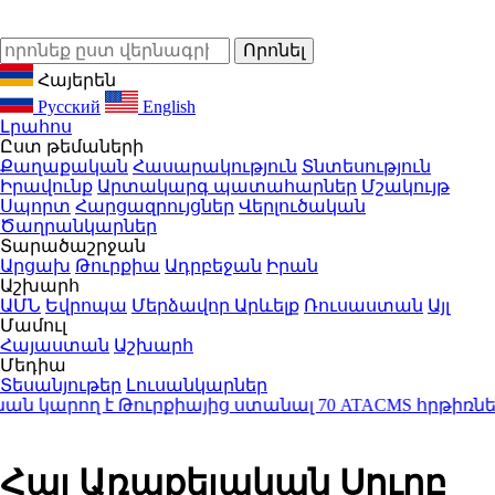
Հայերեն
Русский
English
Լրահոս
Ըստ թեմաների
Քաղաքական
Հասարակություն
Տնտեսություն
Իրավունք
Արտակարգ պատահարներ
Մշակույթ
Սպորտ
Հարցազրույցներ
Վերլուծական
Ծաղրանկարներ
Տարածաշրջան
Արցախ
Թուրքիա
Ադրբեջան
Իրան
Աշխարհ
ԱՄՆ
Եվրոպա
Մերձավոր Արևելք
Ռուսաստան
Այլ
Մամուլ
Հայաստան
Աշխարհ
Մեդիա
Տեսանյութեր
Լուսանկարներ
կարող է Թուրքիայից ստանալ 70 ATACMS հրթիռներ
13
Հայ Առաքելական Սուրբ