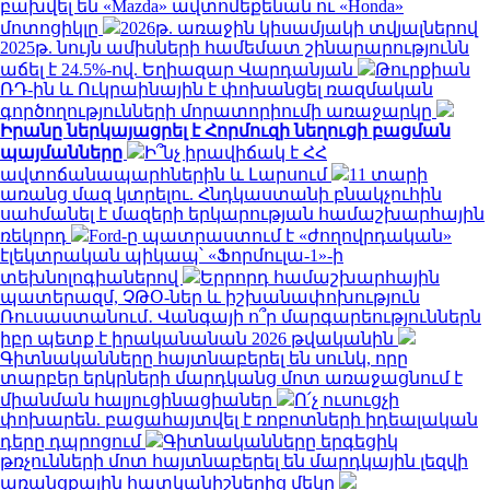
բախվել են «Mazda» ավտոմեքենան ու «Honda»
մոտոցիկլը
2026թ. առաջին կիսամյակի տվյալներով
2025թ. նույն ամիսների համեմատ շինարարությունն
աճել է 24.5%-ով. Եղիազար Վարդանյան
Թուրքիան
ՌԴ-ին և Ուկրաինային է փոխանցել ռազմական
գործողությունների մորատորիումի առաջարկը
Իրանը ներկայացրել է Հորմուզի նեղուցի բացման
պայմանները
Ի՞նչ իրավիճակ է ՀՀ
ավտոճանապարհներին և Լարսում
11 տարի
առանց մազ կտրելու. Հնդկաստանի բնակչուհին
սահմանել է մազերի երկարության համաշխարհային
ռեկորդ
Ford-ը պատրաստում է «ժողովրդական»
էլեկտրական պիկապ՝ «Ֆորմուլա-1»-ի
տեխնոլոգիաներով
Երրորդ համաշխարհային
պատերազմ, ՉԹՕ-ներ և իշխանափոխություն
Ռուսաստանում․ Վանգայի ո՞ր մարգարեություններն
իբր պետք է իրականանան 2026 թվականին
Գիտնականները հայտնաբերել են սունկ, որը
տարբեր երկրների մարդկանց մոտ առաջացնում է
միանման հալյուցինացիաներ
Ո՛չ ուսուցչի
փոխարեն. բացահայտվել է ռոբոտների իդեալական
դերը դպրոցում
Գիտնականները երգեցիկ
թռչունների մոտ հայտնաբերել են մարդկային լեզվի
առանցքային հատկանիշներից մեկը