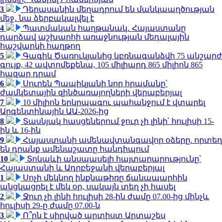
3
Դերասանին մեղադրում են մանկապղծության
մեջ․ նա ձերբակալվել է
4
Պատմական հաղթանակ․ Հայաստանը
դարձավ աշխարհի առաջնության մեդալային
հաշվարկի հաղթող
5
Գագիկ Ծառուկյանից կբռնագանձվի 75 անշարժ
գույք, 42 ավտոմեքենա, 105 միլիարդ 865 միլիոն 865
հազար դրամ
6
Սուրեն Պապիկյանի նոր հրամանը՝
ժամկետային զինծառայողների վերաբերյալ
7
10 միլիոն երկրպագու պահանջում է վտարել
Արգենտինային ԱԱ-2026-ից
8
Տասնյակ հասցեներում ջուր չի լինի՝ հուլիսի 15-
ին և 16-ին
9
Հայաստանի ամենավտանգավոր օձերը. որտեղ
են դրանք ամենաշատը հանդիպում
10
Տոկաևի անսպասելի հայտարարությունը՝
Հայաստանի և Ադրբեջանի վերաբերյալ
1
Սոչի մեկնող ինքնաթիռը ճանապարհին
անցկացրել է մեկ օր, սակայն տեղ չի հասել
2
Ջուր չի լինի հուլիսի 28-ին ժամը 07.00-ից մինչև
հուլիսի 29-ը ժամը 07.00-ն
3
Ո՞րն է սիրված արտիստ Արտաշես