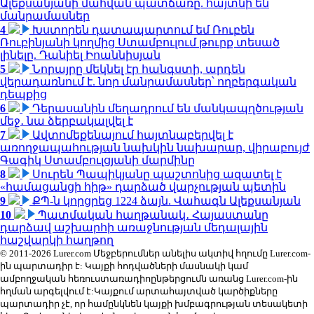
Ալեքսանյանի մահվան պատճառը. հայտնի են
մանրամասներ
4
Խստորեն դատապարտում եմ Ռուբեն
Ռուբինյանի կողմից Ստամբուլում թուրք տեսած
լինելը. Դանիել Իոաննիսյան
5
Նորայրը մեկնել էր հանգստի, արդեն
վերադառնում է. նոր մանրամասներ՝ ողբերգական
դեպքից
6
Դերասանին մեղադրում են մանկապղծության
մեջ․ նա ձերբակալվել է
7
Ավտոմեքենայում հայտնաբերվել է
առողջապահության նախկին նախարար, վիրաբույժ
Գագիկ Ստամբուլցյանի մարմինը
8
Սուրեն Պապիկյանը պաշտոնից ազատել է
«համացանցի հիթ» դարձած վարչության պետին
9
ՔՊ-ն կորցրեց 1224 ձայն. Վահագն Ալեքսանյան
10
Պատմական հաղթանակ․ Հայաստանը
դարձավ աշխարհի առաջնության մեդալային
հաշվարկի հաղթող
© 2011-2026 Lurer.com Մեջբերումներ անելիս ակտիվ հղումը Lurer.com-
ին պարտադիր է: Կայքի հոդվածների մասնակի կամ
ամբողջական հեռուստառադիոընթերցումն առանց Lurer.com-ին
հղման արգելվում է:Կայքում արտահայտված կարծիքները
պարտադիր չէ, որ համընկնեն կայքի խմբագրության տեսակետի