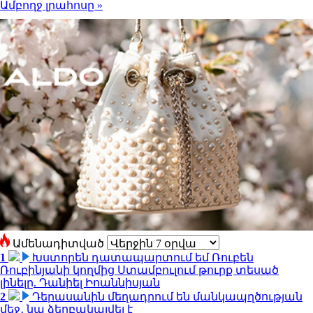
Ամբողջ լրահոսը »
Ամենադիտված
1
Խստորեն դատապարտում եմ Ռուբեն
Ռուբինյանի կողմից Ստամբուլում թուրք տեսած
լինելը. Դանիել Իոաննիսյան
2
Դերասանին մեղադրում են մանկապղծության
մեջ․ նա ձերբակալվել է