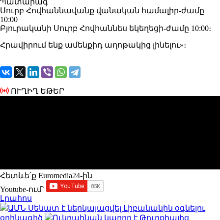
Պատարագ՝
Սուրբ Հովհաննավանք վանական համալիր-ժամը
10:00
Բյուրականի Սուրբ Հովհաննես եկեղեցի-ժամը 10:00։
Հրավիրում ենք ամենքիդ աղոթակից լինելու»։
ՈՒՂԻՂ ԵԹԵՐ
Հետևե՛ք Euromedia24-ին
Youtube-ում`
Լրահոս
ԱՄՆ Սենատ է ներկայացվել Լիբանանին օգնելու
օրինագիծ
Ուկրաինան կարող է Թուրքիայից