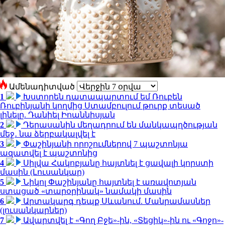
Ամենադիտված
1
Խստորեն դատապարտում եմ Ռուբեն
Ռուբինյանի կողմից Ստամբուլում թուրք տեսած
լինելը. Դանիել Իոաննիսյան
2
Դերասանին մեղադրում են մանկապղծության
մեջ․ նա ձերբակալվել է
3
Փաշինյանի որոշումներով 7 պաշտոնյա
ազատվել է պաշտոնից
4
Սիլվա Հակոբյանը հայտնել է ցավալի կորստի
մասին (Լուսանկար)
5
Նիկոլ Փաշինյանը հայտնել է առավոտյան
ստացած «տարօրինակ» նամակի մասին
6
Արտակարգ դեպք Սևանում. Մանրամասներ
(լուսանկարներ)
7
Ավարտվել է «Գող Բջե»-ին, «Տեցիկ»-ին ու «Գոջո»-