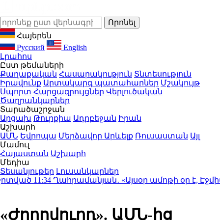
Հայերեն
Русский
English
Լրահոս
Ըստ թեմաների
Քաղաքական
Հասարակություն
Տնտեսություն
Իրավունք
Արտակարգ պատահարներ
Մշակույթ
Սպորտ
Հարցազրույցներ
Վերլուծական
Ծաղրանկարներ
Տարածաշրջան
Արցախ
Թուրքիա
Ադրբեջան
Իրան
Աշխարհ
ԱՄՆ
Եվրոպա
Մերձավոր Արևելք
Ռուսաստան
Այլ
Մամուլ
Հայաստան
Աշխարհ
Մեդիա
Տեսանյութեր
Լուսանկարներ
տված
11:34
Ղահրամանյան․ «Այսօր ամոթի օր է, Էջմիած
«Ժողովուրդ». ԱՄՆ-ից