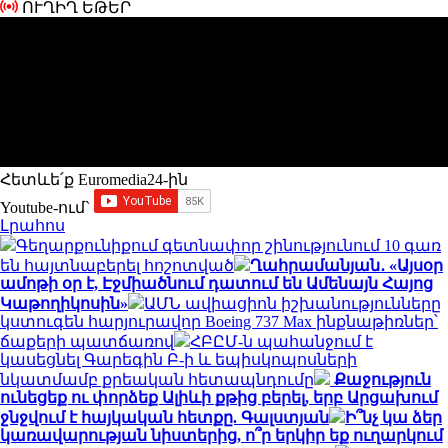
ՈՒՂԻՂ ԵԹԵՐ
Հետևե՛ք Euromedia24-ին
Youtube-ում`
Լրահոս
Գեղարքունիքում գետնափոր շինությունում 10 գառ
են հայտնաբերել հոշոտված
Ղահրամանյան․ «Այսօր
ամոթի օր է, Էջմիածնում դատում են Ամենայն Հայոց
Կաթողիկոսին»
ԱՄՆ ավիացիոն իշխանությունները
կստուգեն հարյուրավոր Boeing 737 Max ինքնաթիռներ՝
ճաքերի պատճառով
ՀԲԸՄ-ն պահանջում է
կասեցնել Գարեգին Բ-ի և եպիսկոպոսների
նկատմամբ քրեական հետապնդումը
Քաջություն
ունեցեք ու փորձեք Ալիևի քթից բերել, երբ Արցախում
ջնջվում է հայկական հետքը. Գալստյան
Ի՞նչ կա ձեր
կառավարության նիստերից, ո՞ր երկիր եք ուղարկում