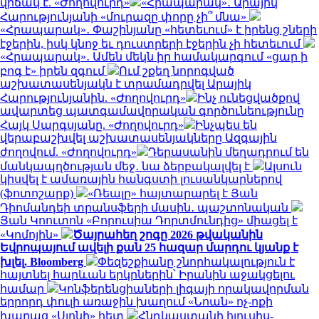
վիճակ է. «Ժողովուրդ»
«Հրապարակ»․ Արայիկ
Հարությունյանի «մուրազը փորը չի՞ մնա»
«Հրապարակ»․ Փաշինյանը «հետեւում» է իրենց շների
էջերին, իսկ կնոջ եւ դուստրերի էջերին չի հետեւում
«Հրապարակ»․ Ամեն մեկն իր համակարգում «ցար ի
բոգ է» իրեն զգում
Ում շքեղ նորոգված
աշխատասենյակն է տրամադրվել Արայիկ
Հարությունյանին. «Ժողովուրդ»
Ինչ ունեցվածքով
ավարտեց պատգամավորական գործունեությունը
Հայկ Սարգսյանը. «Ժողովուրդ»
Ինչպես են
վերաբաշխվել աշխատասենյակները Ազգային
ժողովում. «Ժողովուրդ»
Դերասանին մեղադրում են
մանկապղծության մեջ․ նա ձերբակալվել է
Ալսուն
կիսվել է ամառային հանգստի լուսանկարներով
(ֆոտոշարք)
«Ռեալը» հայտարարել է Յան
Դիոմանդեի տրանսֆերի մասին․ պաշտոնական
Յան Կոուտոն «Բորուսիա Դորտմունդից» միացել է
«Կոմոյին»
Ծայրահեղ շոգը 2026 թվականին
Եվրոպայում ավելի քան 25 հազար մարդու կյանք է
խլել. Bloomberg
Փեզեշքիանը շնորհակալություն է
հայտնել հարևան երկրներին՝ Իրանին աջակցելու
համար
Կոնֆերենցիաների լիգայի որակավորման
երրորդ փուլի առաջին խաղում «Նոան» ոչ-ոքի
խաղաց «Սյոնի» հետ
Հնդկաստանի հյուսիս-