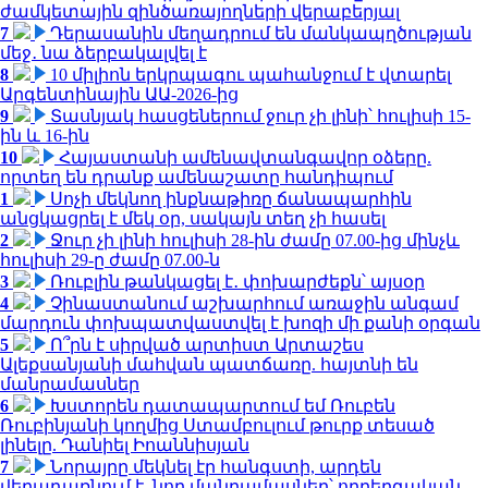
ժամկետային զինծառայողների վերաբերյալ
7
Դերասանին մեղադրում են մանկապղծության
մեջ․ նա ձերբակալվել է
8
10 միլիոն երկրպագու պահանջում է վտարել
Արգենտինային ԱԱ-2026-ից
9
Տասնյակ հասցեներում ջուր չի լինի՝ հուլիսի 15-
ին և 16-ին
10
Հայաստանի ամենավտանգավոր օձերը.
որտեղ են դրանք ամենաշատը հանդիպում
1
Սոչի մեկնող ինքնաթիռը ճանապարհին
անցկացրել է մեկ օր, սակայն տեղ չի հասել
2
Ջուր չի լինի հուլիսի 28-ին ժամը 07.00-ից մինչև
հուլիսի 29-ը ժամը 07.00-ն
3
Ռուբլին թանկացել է․ փոխարժեքն՝ այսօր
4
Չինաստանում աշխարհում առաջին անգամ
մարդուն փոխպատվաստվել է խոզի մի քանի օրգան
5
Ո՞րն է սիրված արտիստ Արտաշես
Ալեքսանյանի մահվան պատճառը. հայտնի են
մանրամասներ
6
Խստորեն դատապարտում եմ Ռուբեն
Ռուբինյանի կողմից Ստամբուլում թուրք տեսած
լինելը. Դանիել Իոաննիսյան
7
Նորայրը մեկնել էր հանգստի, արդեն
վերադառնում է. նոր մանրամասներ՝ ողբերգական