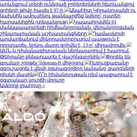
արևելքում տեղի ունեցած ջրհեղեղների հետևանքով
զոհերի թիվը հասել է 97-ի
Անահիտ Կիրակոսյանի ու
նախկին ամուսինու թանկարժեք նվերը՝ դստեր
հարսանիքին (տեսանյութ)
Կապահովվեն 61
մանկապարտեզի հիմնանորոգման, վերանորոգման
շինարարական աշխատանքները
Դամասկոսի
արվարձանում միկրոավտոբուսում պայթյուն է
որոտացել․ երկու մարդ զոհվել է, 13-ը՝ վիրավորվել
ԱՄՆ-ն դիվանագիտական ներկայացում է խաղում.
Թեհրանը քննադատել է Վաշինգտոնին
Փորձել են
գումար շորթել Telegram-ի միջոցով
Ուռուցքաբանը
զգուշացրել է վեյփ օգտագործող կանանց՝ քաղցկեղի
ռիսկի մասին
Ո՞ր հիվանդության դեմ պայքարում է
օգտակար սուրճի մրուրը
Ամբողջ լրահոսը »