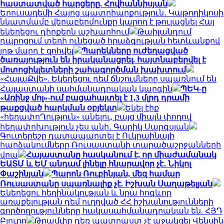
հաստատված հարցերը. Հովհաննիսյան
Երուսաղեմի Հայոց պատրիարքություն․ Կաթողիկոսի
նկատմամբ վերաբերմունքը կարող է թուլացնել Հայ
եկեղեցու դիրքերն աշխարհում
Թաիլանդում
դպրոցում տեղի ունեցած հրաձգության հետևանքով
յոթ մարդ է զոհվել
Պարեկները ուժեղացված
ծառայություն են իրականացրել. հայտնաբերվել է
մոտոցիկլետների շահագործման խախտում
«ՀայաՔվե». Եկեղեցու դեմ ճնշումները սպառնում են
Հայաստանի սահմանադրական կարգին
ՊԵԿ-ը
«Առինջ մոլ»-ում բացահայտել է 1,3 մլրդ դրամի
թաքցված հարկման օբյեկտ
Եկել էիք
«հեղափոՂություն» անելու, բայց միայն փողով
հեղափոխություն չես անի․ Գարիկ Սարգսյան
Գուտերեշը դատապարտել է Ուկրաինայի
հարձակումները Ռուսաստանի տարածաշրջանների
վրա
Հայաստանը հասկանում է, որ միաժամանակ
ԵԱՏՄ և ԵՄ անդամ լինելը հնարավոր չէ․ Նիկոլ
Փաշինյան
Պարոն Ռուբինյան, մեզ համար
Ռուսաստանը սպառնալիք չէ. Իշխան Սաղաթելյան
Եկեղեցու հեղինակության և նրա հոգևոր
առաքելության դեմ ուղղված ՀՀ իշխանությունների
գործողությունները հակասահմանադրական են. ՀՅԴ
Բյուրո
Թրամփը դեռ պատրաստ չէ աջակցել Վենսին