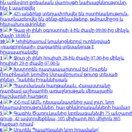
ին առնչվող քրեական վարույթի նախաքննությունը.
ինչ է պարզվել
8
425 անձինք տեղափոխվել են ոստիկանություն․
հայտնաբերվել են զենք-զինամթերք, թմրամիջոց և
հետախուզվողներ
9
Գազ չի լինի օգոստոսի 4-ին ժամը 09:00-ից մինչև
ժամը 18:00-ն
10
Կիլիկիայում կրակոցներով ուղեկցված
«ռազբորկայի» բացառիկ տեսանյութ է
հրապարակվել
1
Ջուր չի լինի հուլիսի 28-ին ժամը 07.00-ից մինչև
հուլիսի 29-ը ժամը 07.00-ն
2
Խստորեն դատապարտում եմ Ռուբեն
Ռուբինյանի կողմից Ստամբուլում թուրք տեսած
լինելը. Դանիել Իոաննիսյան
3
Պատմական հաղթանակ․ Հայաստանը
դարձավ աշխարհի առաջնության մեդալային
հաշվարկի հաղթող
4
ՀՀ-ում ԱՄՆ դեսպանատնից լավ լուր․ նոր
հնարավորություններ՝ հայ զինվորականների համար
5
Գագիկ Ծառուկյանից կբռնագանձվի 75 անշարժ
գույք, 42 ավտոմեքենա, 105 միլիարդ 865 միլիոն 865
հազար դրամ
6
Սուրեն Պապիկյանի նոր հրամանը՝