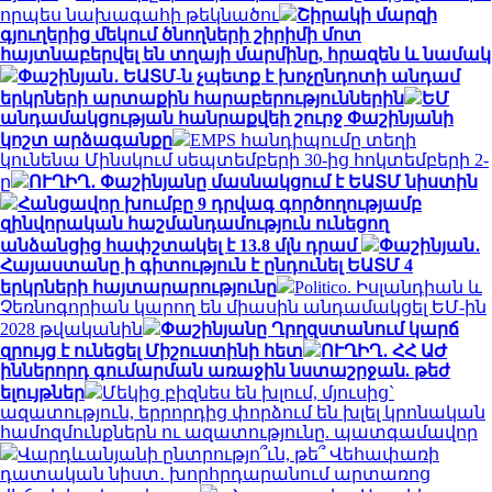
որպես նախագահի թեկնածու
Շիրակի մարզի
գյուղերից մեկում ծնողների շիրիմի մոտ
հայտնաբերվել են տղայի մարմինը, հրազեն և նամակ
Փաշինյան․ ԵԱՏՄ-ն չպետք է խոչընդոտի անդամ
երկրների արտաքին հարաբերություններին
ԵՄ
անդամակցության հանրաքվեի շուրջ Փաշինյանի
կոշտ արձագանքը
EMPS հանդիպումը տեղի
կունենա Մինսկում սեպտեմբերի 30-ից հոկտեմբերի 2-
ը
ՈՒՂԻՂ․ Փաշինյանը մասնակցում է ԵԱՏՄ նիստին
Հանցավոր խումբը 9 դրվագ գործողությամբ
զինվորական հաշմանդամություն ունեցող
անձանցից հափշտակել է 13.8 մլն դրամ
Փաշինյան․
Հայաստանը ի գիտություն է ընդունել ԵԱՏՄ 4
երկրների հայտարարությունը
Politico. Իսլանդիան և
Չեռնոգորիան կարող են միասին անդամակցել ԵՄ-ին
2028 թվականին
Փաշինյանը Ղրղզստանում կարճ
զրույց է ունեցել Միշուստինի հետ
ՈՒՂԻՂ․ ՀՀ ԱԺ
իններորդ գումարման առաջին նստաշրջան. թեժ
ելույթներ
Մեկից բիզնես են խլում, մյուսից`
ազատություն, երրորդից փորձում են խլել կրոնական
համոզմունքներն ու ազատությունը. պատգամավոր
Վարդևանյանի ընտրությո՞ւն, թե՞ Վեհափառի
դատական նիստ․ խորհրդարանում արտառոց