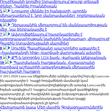
Ռուբինյանի կողմից Ստամբուլում թուրք տեսած
լինելը. Դանիել Իոաննիսյան
5
Նորայրը մեկնել էր հանգստի, արդեն
վերադառնում է. նոր մանրամասներ՝ ողբերգական
դեպքից
6
Դերասանին մեղադրում են մանկապղծության
մեջ․ նա ձերբակալվել է
7
Ավտոմեքենայում հայտնաբերվել է
առողջապահության նախկին նախարար, վիրաբույժ
Գագիկ Ստամբուլցյանի մարմինը
8
Սուրեն Պապիկյանը պաշտոնից ազատել է
«համացանցի հիթ» դարձած վարչության պետին
9
ՔՊ-ն կորցրեց 1224 ձայն. Վահագն Ալեքսանյան
10
Պատմական հաղթանակ․ Հայաստանը
դարձավ աշխարհի առաջնության մեդալային
հաշվարկի հաղթող
© 2011-2026 Lurer.com Մեջբերումներ անելիս ակտիվ հղումը Lurer.com-
ին պարտադիր է: Կայքի հոդվածների մասնակի կամ
ամբողջական հեռուստառադիոընթերցումն առանց Lurer.com-ին
հղման արգելվում է:Կայքում արտահայտված կարծիքները
պարտադիր չէ, որ համընկնեն կայքի խմբագրության տեսակետի
հետ:Գովազդների բովանդակության համար կայքը
պատասխանատվություն չի կրում:
Հետադարձ կապ
Մեր մասին
Գովազդատուներին