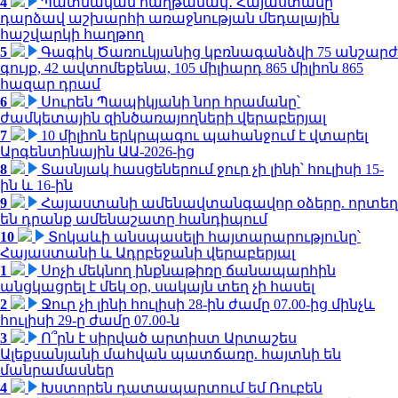
4
Պատմական հաղթանակ․ Հայաստանը
դարձավ աշխարհի առաջնության մեդալային
հաշվարկի հաղթող
5
Գագիկ Ծառուկյանից կբռնագանձվի 75 անշարժ
գույք, 42 ավտոմեքենա, 105 միլիարդ 865 միլիոն 865
հազար դրամ
6
Սուրեն Պապիկյանի նոր հրամանը՝
ժամկետային զինծառայողների վերաբերյալ
7
10 միլիոն երկրպագու պահանջում է վտարել
Արգենտինային ԱԱ-2026-ից
8
Տասնյակ հասցեներում ջուր չի լինի՝ հուլիսի 15-
ին և 16-ին
9
Հայաստանի ամենավտանգավոր օձերը. որտեղ
են դրանք ամենաշատը հանդիպում
10
Տոկաևի անսպասելի հայտարարությունը՝
Հայաստանի և Ադրբեջանի վերաբերյալ
1
Սոչի մեկնող ինքնաթիռը ճանապարհին
անցկացրել է մեկ օր, սակայն տեղ չի հասել
2
Ջուր չի լինի հուլիսի 28-ին ժամը 07.00-ից մինչև
հուլիսի 29-ը ժամը 07.00-ն
3
Ո՞րն է սիրված արտիստ Արտաշես
Ալեքսանյանի մահվան պատճառը. հայտնի են
մանրամասներ
4
Խստորեն դատապարտում եմ Ռուբեն