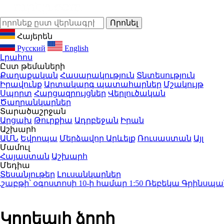
Հայերեն
Русский
English
Լրահոս
Ըստ թեմաների
Քաղաքական
Հասարակություն
Տնտեսություն
Իրավունք
Արտակարգ պատահարներ
Մշակույթ
Սպորտ
Հարցազրույցներ
Վերլուծական
Ծաղրանկարներ
Տարածաշրջան
Արցախ
Թուրքիա
Ադրբեջան
Իրան
Աշխարհ
ԱՄՆ
Եվրոպա
Մերձավոր Արևելք
Ռուսաստան
Այլ
Մամուլ
Հայաստան
Աշխարհ
Մեդիա
Տեսանյութեր
Լուսանկարներ
բթի՝ օգոստոսի 10-ի համար
1:50
Ռեբեկա Գրինսպանը կա
Կորեայի ձորի