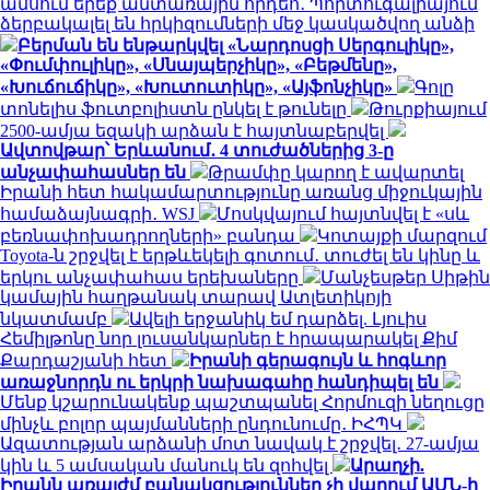
ամսում երեք անտառային հրդեհ․ Պորտուգալիայում
ձերբակալել են հրկիզումների մեջ կասկածվող անձի
Բերման են ենթարկվել «Նարդոսցի Սերգուլիկը»,
«Փումփուլիկը», «Սնայպերչիկը», «Բեթմենը»,
«Խուճուճիկը», «Խուտուտիկը», «Այֆոնչիկը»
Գոլը
տոնելիս ֆուտբոլիստն ընկել է թունելը
Թուրքիայում
2500-ամյա եզակի արձան է հայտնաբերվել
Ավտովթար՝ Երևանում․ 4 տուժածներից 3-ը
անչափահասներ են
Թրամփը կարող է ավարտել
Իրանի հետ հակամարտությունը առանց միջուկային
համաձայնագրի․ WSJ
Մոսկվայում հայտնվել է «սև
բեռնափոխադրողների» բանդա
Կոտայքի մարզում
Toyota-ն շրջվել է երթևեկելի գոտում․ տուժել են կինը և
երկու անչափահաս երեխաները
Մանչեսթեր Սիթին
կամային հաղթանակ տարավ Ատլետիկոյի
նկատմամբ
Ավելի երջանիկ եմ դարձել. Լյուիս
Հեմիլթոնը նոր լուսանկարներ է հրապարակել Քիմ
Քարդաշյանի հետ
Իրանի գերագույն և հոգևոր
առաջնորդն ու երկրի նախագահը հանդիպել են
Մենք կշարունակենք պաշտպանել Հորմուզի նեղուցը
մինչև բոլոր պայմանների ընդունումը․ ԻՀՊԿ
Ազատության արձանի մոտ նավակ է շրջվել․ 27-ամյա
կին և 5 ամսական մանուկ են զոհվել
Արաղչի.
Իրանն առայժմ բանակցություններ չի վարում ԱՄՆ-ի