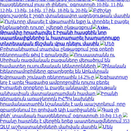
հասցեներում լույս չի լինելու՝ օգոստոսի 10-ին, 11-ին,
12-ին, 13-ին, 14-ին, 17-ին, 18-ին և 20-ին
Բժիշկը
զգուշացրել է շոգի վտանգավոր ազդեցության մասին
Ուղևորը վնասել է վթարային ելքը և փորձել է բացել
ինքնաթիռի դուռը՝ չվերթի ընթացքում
Axios․
Թրամփը հրաժարվել է Իրանի հասցեին նոր
սպառնալիքներից և հայտարարել խաղադրույքը
տնտեսական ճնշման վրա դնելու մասին
Մեծ
Բրիտանիայում տարվա ընթացքում շոգ օրերի
ռեկորդային թիվ է գրանցվել
Ռուսաստանն ու
Սիրիան ռազմական բազաները վերածում են
համատեղ ուսումնական կենտրոնների
Չինական
էլեկտրամոբիլները զբաղեցրել են Արևմտյան
Եվրոպայի շուկայի ռեկորդային 14,2%-ը
Եգիպտոսը
կոչ է արել Գազայից ամբողջովին դուրս բերել
Իսրայելի զորքերը և բացել անկլավը՝ օգնության
անխափան մատակարարման համար
Իրանի
գերագույն առաջնորդն ԻՀՊԿ նախկին
հրամանատարին նշանակել է այն պաշտոնում, որը
զբաղեցնում էր զոհված Ալի Լարիջանին
Գազ չի
լինի՝ տասնյակ հասցեներում՝ օգոստոսի 10-ից 13-ը
Իրանը հայտնել է վերջին երեք պատերազմներում 353
ԶԼՄ աշխատակիցների մահվան մասին
Մեկ