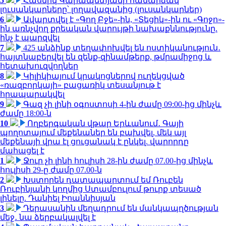
5
Հասմիկ Կարապետյանի համարձակ
լուսանկարները՝ լողավազանից (լուսանկարներ)
6
Ավարտվել է «Գող Բջե»-ին, «Տեցիկ»-ին ու «Գոջո»-
ին առնչվող քրեական վարույթի նախաքննությունը.
ինչ է պարզվել
7
425 անձինք տեղափոխվել են ոստիկանություն․
հայտնաբերվել են զենք-զինամթերք, թմրամիջոց և
հետախուզվողներ
8
Կիլիկիայում կրակոցներով ուղեկցված
«ռազբորկայի» բացառիկ տեսանյութ է
հրապարակվել
9
Գազ չի լինի օգոստոսի 4-ին ժամը 09:00-ից մինչև
ժամը 18:00-ն
10
Ողբերգական վթար Երևանում․ Գայի
պողոտայում մեքենաներ են բախվել, մեկ այլ
մեքենայի վրա էլ ցուցանակ է ընկել. վարորդը
մահացել է
1
Ջուր չի լինի հուլիսի 28-ին ժամը 07.00-ից մինչև
հուլիսի 29-ը ժամը 07.00-ն
2
Խստորեն դատապարտում եմ Ռուբեն
Ռուբինյանի կողմից Ստամբուլում թուրք տեսած
լինելը. Դանիել Իոաննիսյան
3
Դերասանին մեղադրում են մանկապղծության
մեջ․ նա ձերբակալվել է