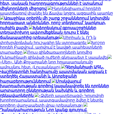
հետ, սակայն հաղորդագրություններ է ստանում
միջնորդների միջոցով
Ինդոնեզիայում հրդեհի
պատճառով փակել են Ճավա կղզու ազգային պարկը
Առաջիկա օրերին մի շարք շրջաններում կդիտվեն
հորդառատ անձրևներ, որոշ տեղերում՝ կարկուտ,
ուժգին քամի
Խնձորեսկում զբոսաշրջիկներ
տեղափոխող ավտոմեքենան դուրս է եկել
ճանապարհից (տեսանյութ)
Սիրիան և ՌԴ-ն
փոխըմբռնման հուշագիր են ստորագրել
Խոշոր
հրդեհ Բաքվում․ այրվում է նավթի պահեստների
տարածքը
Ռուս զինծառայողների կողմից
Ուկրաինայի զինված ուժերի գնդապետ է սպանվել
«Սեր». Անի Քոչարյանի նոր հրապարակումը
ամուսնու հետ. (Լուսանկար)
Գերմանիայի ԱԳՆ․
Վաշինգտոնի հանդիպումը պատմական ազդակ է
ստեղծել Հայաստանի և Ադրբեջանի
հարաբերություններում
Մոսկվայում
խարդախության գործով կալանավորել են դրոններ
արտադրող ընկերության նախկին և գործող
ղեկավարներին
«Ձվերի պատերազմ» Կոսովոյի
խորհրդարանում. պատգամավորը ձվեր է նետել
գործող վարչապետի վրա (տեսանյութ)
Դանակահարություն Նոր կյանք գյուղում.