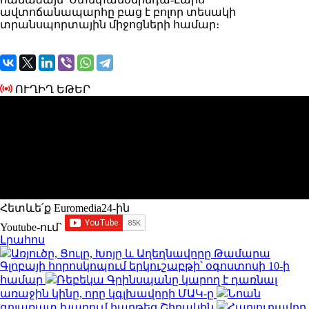
ավտոճանապարհը բաց է բոլոր տեսակի
տրանսպորտային միջոցների համար։
ՈՒՂԻՂ ԵԹԵՐ
Հետևե՛ք Euromedia24-ին
Youtube-ում`
Լրահոս
Առյուծը, Ցուլը, Խոյը և Աղեղնավորը Թամարա
Գլոբայի հորոսկոպում երկուշաբթի՝ օգոստոսի 10-ի
համար
Ռեբեկա Գրինսպանը կարող է դառնալ
առաջին կինը, որը կգլխավորի ՄԱԿ-ը
Նոան
գոլառատ խաղում հաղթեց Շիրակին
Հարյուրավոր