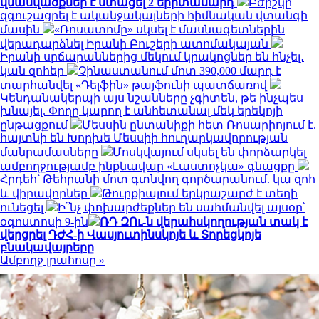
վնասվածքներ է ստացել 2 երիտասարդ
Բժիշկը
զգուշացրել է ականջակալների հիմնական վտանգի
մասին
«Ռոսատոմը» սկսել է մասնագետներին
վերադարձնել Իրանի Բուշերի ատոմակայան
Իրանի սրճարաններից մեկում կրակոցներ են հնչել․
կան զոհեր
Չինաստանում մոտ 390,000 մարդ է
տարհանվել «Դելֆին» թայֆունի պատճառով
Կենդանակերպի այս նշանները չգիտեն, թե ինչպես
խնայել. Փողը կարող է անհետանալ մեկ երեկոյի
ընթացքում
Մեսսին ընտանիքի հետ Ռոսարիոյում է.
հայտնի են Խորխե Մեսսիի հուղարկավորության
մանրամասները
Մոսկվայում սկսել են փորձարկել
ամբողջությամբ ինքնավար «Լաստոչկա» գնացքը
Հրդեհ՝ Թեհրանի մոտ գտնվող գործարանում. կա զոհ
և վիրավորներ
Թուրքիայում երկրաշարժ է տեղի
ունեցել
Ի՞նչ փոխարժեքներ են սահմանվել այսօր՝
օգոստոսի 9-ին
ՌԴ ԶՈւ-ն վերահսկողության տակ է
վերցրել ԴԺՀ-ի Վասյուտինսկոյե և Տորեցկոյե
բնակավայրերը
Ամբողջ լրահոսը »