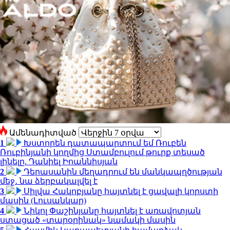
Ամենադիտված
1
Խստորեն դատապարտում եմ Ռուբեն
Ռուբինյանի կողմից Ստամբուլում թուրք տեսած
լինելը. Դանիել Իոաննիսյան
2
Դերասանին մեղադրում են մանկապղծության
մեջ․ նա ձերբակալվել է
3
Սիլվա Հակոբյանը հայտնել է ցավալի կորստի
մասին (Լուսանկար)
4
Նիկոլ Փաշինյանը հայտնել է առավոտյան
ստացած «տարօրինակ» նամակի մասին