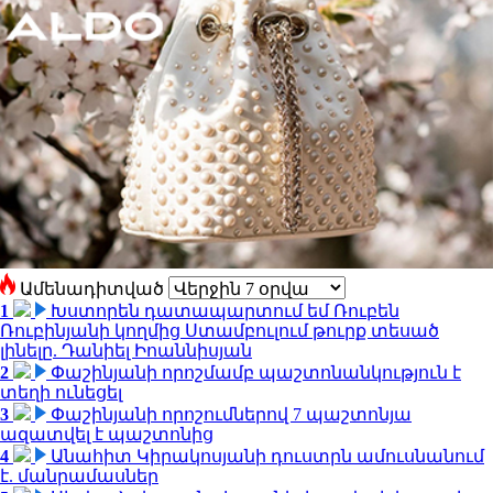
Ամենադիտված
1
Խստորեն դատապարտում եմ Ռուբեն
Ռուբինյանի կողմից Ստամբուլում թուրք տեսած
լինելը. Դանիել Իոաննիսյան
2
Փաշինյանի որոշմամբ պաշտոնանկություն է
տեղի ունեցել
3
Փաշինյանի որոշումներով 7 պաշտոնյա
ազատվել է պաշտոնից
4
Անահիտ Կիրակոսյանի դուստրն ամուսնանում
է. մանրամասներ