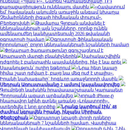
ունենալ «Պլան Բ»․ Նարեկ Կարապետյանը՝ ՌԴ
քաղաքացիություն ունենալու մասին
«Հավատում
եմ՝ հայկական ակումբն առաջին անգամ կխաղա
Չեմպիոնների լիգայի հիմնական փուլում».
Բերեզովսկի
Թամարա Գլոբան անվանել է
կենդանակերպի այն նշանները, որոնք ունեն
ամենաուժեղ կանխատեսումը 2026 թվականի
օգոստոսի համար
Օգոստոսի ֆինանսական
հորոսկոպը՝ բոլոր կենդանակերպի նշանների համար
Փրկարար ծառայությունը զգուշացնում է
Արարատի մարզի բնակիչներին
Սահակաշվիլին
դժգոհել է բանտային պայմաններից․ ինչ է նա գրել
Սպանություն՝ ուղիղ եթերում
«Նրա հետ կապը
հիմա շատ դժվար է, բայց նա մեզ ուժ է տալիս».
Իրանի նախագահը` հոգևոր առաջնորդի մասին
Սեդրակ Առուստամյանը 2 ամսով կալանավորվեց
Գյումրեցի նախկին իրավապաշտպան Կարապետ
Պողոսյանն ազատ արձակվեց
Կորած iPhone-ը
հնարավոր կլինի գտնել առանց «Լոկատորի»․
ստեղծվել է նոր գործիք
Նրանք կարծում էին՝ 48
ժամում կգրավեն Իրանը, ինչպես Սիրիան.
Փեզեշքիան
Օգոստոսը կբացի փողի դռները
կենդանակերպի 7 նշանների համար. Վասիլիսա
Վոլոդինայի կանխատեսումը
Օգոստոսի 6-ին, 7-ին,