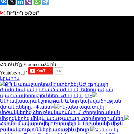
ՈՒՂԻՂ ԵԹԵՐ
Հետևե՛ք Euromedia24-ին
Youtube-ում`
Լրահոս
ՔՊ-ն առաջարկում է ստեղծել ԱԺ էթիկայի
ժամանակավոր հանձնաժողով․ եվրոպական
պարտավորություններ. «Ժողովուրդ»
Անհավասարակշռության և նոր կախվածության
վտանգները. «Փաստ»
Ինչպես ազատվել
մոծակներից ձեր բնակարանում՝ ժողովրդական
միջոցներից մինչև առաջատար տեխնոլոգիաներ
Հռոմում ավարտվել է Իսրայելի և Լիբանանի միջև
բանակցությունների առաջին փուլը
Չեմ ուզել