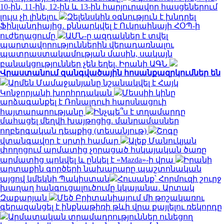
10-ին, 11-ին, 12-ին և 13-ին հարյուրավոր հասցեներում
լույս չի լինելու
Զելենսկին օգնություն է խնդրել
Ֆինլանդիայից․ քննարկվել է Ուկրաինայի ՀՕՊ-ի
ուժեղացումը
ԱՄՆ-ը ազդակներ է տվել
պարտավորություններին վերադառնալու
պատրաստակամության մասին, սակայն
բանակցություններ չեն եղել. Իրանի ԱԳՆ
Վրաստանում զանգվածային հոսանքազրկումներ են
Արմեն Մամաջանյանը նշանակվել է Հայկ
Կոնջորյանի խորհրդական
Մեսսիի կինը
արձագանքել է Ռոնալդուի հարսնացուի
հայտարարությանը
Ինչպե՞ս է տղամարդը
մահացել մեղվի խայթոցից. մանրամասներ
ողբերգական դեպքից (տեսանյութ)
Շոգը
վտանգավոր է սրտի համար
Ալեք Մանուկյան
փողոցում արմատից չորացած հսկայական ծառը
արմատից պոկվել և ընկել է «Mazda»-ի վրա
Իրանի
արտաքին գործերի նախարարը պաշտոնական
այցով կմեկնի Պակիստան
Հուսանք՝ Հորմուզի շուրջ
խաղաղ հանգուցալուծումը կկայանա․ Արտակ
Զաքարյան
Մեծ Բրիտանիայում մի թոշակառու
գերազանցել է ինքնաթիռի թևի վրա քայլելու ռեկորդը
Արմատական տրամադրություններ ունեցող