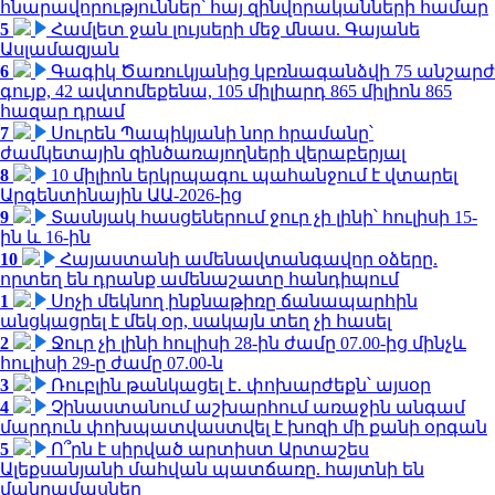
հնարավորություններ՝ հայ զինվորականների համար
5
Համլետ ջան լույսերի մեջ մնաս. Գայանե
Ասլամազյան
6
Գագիկ Ծառուկյանից կբռնագանձվի 75 անշարժ
գույք, 42 ավտոմեքենա, 105 միլիարդ 865 միլիոն 865
հազար դրամ
7
Սուրեն Պապիկյանի նոր հրամանը՝
ժամկետային զինծառայողների վերաբերյալ
8
10 միլիոն երկրպագու պահանջում է վտարել
Արգենտինային ԱԱ-2026-ից
9
Տասնյակ հասցեներում ջուր չի լինի՝ հուլիսի 15-
ին և 16-ին
10
Հայաստանի ամենավտանգավոր օձերը.
որտեղ են դրանք ամենաշատը հանդիպում
1
Սոչի մեկնող ինքնաթիռը ճանապարհին
անցկացրել է մեկ օր, սակայն տեղ չի հասել
2
Ջուր չի լինի հուլիսի 28-ին ժամը 07.00-ից մինչև
հուլիսի 29-ը ժամը 07.00-ն
3
Ռուբլին թանկացել է․ փոխարժեքն՝ այսօր
4
Չինաստանում աշխարհում առաջին անգամ
մարդուն փոխպատվաստվել է խոզի մի քանի օրգան
5
Ո՞րն է սիրված արտիստ Արտաշես
Ալեքսանյանի մահվան պատճառը. հայտնի են
մանրամասներ