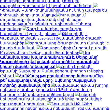
իսրայելցի վերաբնակ կանանց խումբն
ապօրինաբար հատել է Լիբանանի սահմանը
Դերասան Կարո Հովհաննիսյանն ու կինը պարզել են
երեխայի սեռը (տեսանյութ)
Իտալիայում
տղամարդը սխալմամբ մեկ միլիոն եվրո
արժողությամբ վիճակախաղի տոմս է նետել
աղբանոցը
Ջուր հավաքեք․ բազմաթիվ
հասցեներում ջուր չի լինելու
Քննարկվել է
Կառավարության 2026–2031 թվականների ծրագրի
նախագիծը
Երիտասարդ ֆուտբոլիստը մահացել է
խաղի ժամանակ
Գեղարքունիքի մարզում բախվել
են «Jeep»-ն ու «Ford»-ը. կան վիրավորներ
Սա
աննախադեպ խայտառակություն է. Մելիքյանը՝
Կաթողիկոսի դեմ քրեական գործի և դատական
նիստի մասին (տեսանյութ)
Հրդեհ է բռնկվել
Երևանի Զաքարիա Քանաքեռցու փողոցի տներից
մեկում
Հանձնվել թուրքական ողորմածությա՞նը,
թե՞ պայքարել մինչև վերջ. Ավետիք Չալաբյանի
ուղերձը կալանավայրից
Նավագնացության խոշոր
ընկերությունները դիմել են ՄԱԿ-ին՝ Հորմուզի
նեղուցում վճարներ չգանձելու կոչով
Լոնդոնի
կենտրոնում դանակով զինված կինը հարձակվել է
չորս տղամարդու վրա
Ռուսական ԱԹՍ-ներ
արտադրող ընկերության ղեկավարի դեմ մահափորձ