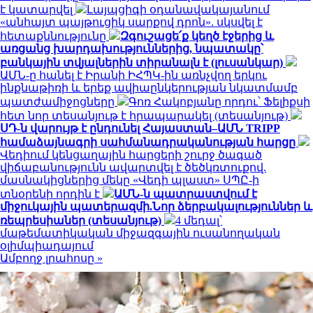
է կատարվել
Լայպցիգի օդանավակայանում
«անհայտ պայթուցիկ սարքով դրոն». սկսվել է
հետաքննությունը
Զգուշացե՛ք կեղծ էջերից և
առցանց խարդախություններից, նպատակը՝
բանկային տվյալներին տիրանալն է (լուսանկար)
ԱՄՆ-ը հանել է Իրանի ԻՀՊԿ-ին առնչվող երկու
ինքնաթիռի և երեք ավիաընկերության նկատմամբ
պատժամիջոցները
Գոռ Հակոբյանը որդու՝ Ֆելիքսի
հետ նոր տեսանյութ է հրապարակել (տեսանյութ)
ՍԴ-ն վարույթ է ընդունել Հայաստան–ԱՄՆ TRIPP
համաձայնագրի սահմանադրականության հարցը
Վեդիում կենցաղային հարցերի շուրջ ծագած
վիճաբանությունն ավարտվել է ծեծկռտուքով.
մասնակիցներից մեկը «Վեդի պլաստ» ՍՊԸ-ի
տնօրենի որդին է
ԱՄՆ-ն պատրաստվում է
միջուկային պատերազմի.Նոր ձերբակալություններ և
ռեպրեսիաներ (տեսանյութ)
4 մեդալ՝
մաթեմատիկական միջազգային ուսանողական
օլիմպիադայում
Ամբողջ լրահոսը »