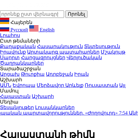
Հայերեն
Русский
English
Լրահոս
Ըստ թեմաների
Քաղաքական
Հասարակություն
Տնտեսություն
Իրավունք
Արտակարգ պատահարներ
Մշակույթ
Սպորտ
Հարցազրույցներ
Վերլուծական
Ծաղրանկարներ
Տարածաշրջան
Արցախ
Թուրքիա
Ադրբեջան
Իրան
Աշխարհ
ԱՄՆ
Եվրոպա
Մերձավոր Արևելք
Ռուսաստան
Այլ
Մամուլ
Հայաստան
Աշխարհ
Մեդիա
Տեսանյութեր
Լուսանկարներ
կան պարտավորություններ. «Ժողովուրդ»
7:54
Անհավա
Հայաստանի թիմն