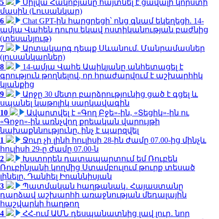
5
Սիլվա Հակոբյանը հայտնել է ցավալի կորստի
մասին (Լուսանկար)
6
Chat GPT-ին հարցրեցի՝ ոնց գնամ եկեղեցի. 14-
ամյա Վահեն դուրս եկավ ոստիկանության բաժնից
(տեսանյութ)
7
Արտակարգ դեպք Սևանում. Մանրամասներ
(լուսանկարներ)
8
14-ամյա Վահե Ապիկյանը անհետացել է
գրություն թողնելով, որ հրաժարվում է աշխարհիկ
կյանքից
9
Արջը 30 մետր բարձրությունից ցած է գցել և
սպանել կաթոլիկ սարկավագին
10
Ավարտվել է «Գող Բջե»-ին, «Տեցիկ»-ին ու
«Գոջո»-ին առնչվող քրեական վարույթի
նախաքննությունը. ինչ է պարզվել
1
Ջուր չի լինի հուլիսի 28-ին ժամը 07.00-ից մինչև
հուլիսի 29-ը ժամը 07.00-ն
2
Խստորեն դատապարտում եմ Ռուբեն
Ռուբինյանի կողմից Ստամբուլում թուրք տեսած
լինելը. Դանիել Իոաննիսյան
3
Պատմական հաղթանակ․ Հայաստանը
դարձավ աշխարհի առաջնության մեդալային
հաշվարկի հաղթող
4
ՀՀ-ում ԱՄՆ դեսպանատնից լավ լուր․ նոր