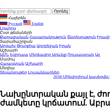
Հայերեն
Русский
English
Լրահոս
Ըստ թեմաների
Քաղաքական
Հասարակություն
Տնտեսություն
Իրավո
Տարածաշրջան
Արցախ
Թուրքիա
Ադրբեջան
Իրան
Աշխարհ
ԱՄՆ
Եվրոպա
Մերձավոր Արևելք
Ռուսաստան
Այլ
Մամուլ
Հայաստան
Աշխարհ
Մեդիա
Տեսանյութեր
Լուսանկարներ
20:00
Մինվոդիում կասեցվել է 16 միլի
Նախընտրական քայլ է, ժո
ժամկետը կրճատում. Աբրա