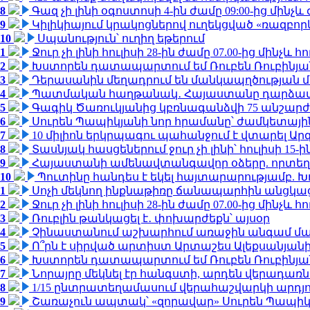
8
Գազ չի լինի օգոստոսի 4-ին ժամը 09:00-ից մինչև 
9
Կիլիկիայում կրակոցներով ուղեկցված «ռազբո
10
Սպանություն՝ ուղիղ եթերում
1
Ջուր չի լինի հուլիսի 28-ին ժամը 07.00-ից մինչև հո
2
Խստորեն դատապարտում եմ Ռուբեն Ռուբինյանի
3
Դերասանին մեղադրում են մանկապղծության մե
4
Պատմական հաղթանակ․ Հայաստանը դարձավ 
5
Գագիկ Ծառուկյանից կբռնագանձվի 75 անշարժ գո
6
Սուրեն Պապիկյանի նոր հրամանը՝ ժամկետային
7
10 միլիոն երկրպագու պահանջում է վտարել Արգ
8
Տասնյակ հասցեներում ջուր չի լինի՝ հուլիսի 15-ին
9
Հայաստանի ամենավտանգավոր օձերը. որտեղ
10
Պուտինը հանդես է եկել հայտարարությամբ. Խո
1
Սոչի մեկնող ինքնաթիռը ճանապարհին անցկացրե
2
Ջուր չի լինի հուլիսի 28-ին ժամը 07.00-ից մինչև հո
3
Ռուբլին թանկացել է․ փոխարժեքն՝ այսօր
4
Չինաստանում աշխարհում առաջին անգամ մա
5
Ո՞րն է սիրված արտիստ Արտաշես Ալեքսանյա
6
Խստորեն դատապարտում եմ Ռուբեն Ռուբինյանի
7
Նորայրը մեկնել էր հանգստի, արդեն վերադառն
8
1/15 ընտրատեղամասում վերահաշվարկի արդյուն
9
Շառաչուն ապտակ՝ «զորավար» Սուրեն Պապի