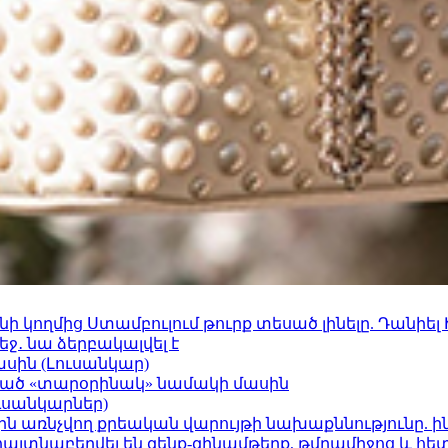
 կողմից Ստամբուլում թուրք տեսած լինելը. Դանիել
ջ․ նա ձերբակալվել է
ասին (Լուսանկար)
ացած «տարօրինակ» նամակի մասին
ւսանկարներ)
ո»-ին առնչվող քրեական վարույթի նախաքննությունը. ի
 հայտնաբերվել են զենք-զինամթերք, թմրամիջոց և հ