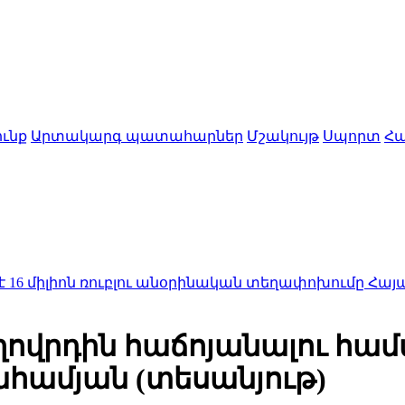
ւնք
Արտակարգ պատահարներ
Մշակույթ
Սպորտ
Հա
ոն ռուբլու անօրինական տեղափոխումը Հայաստան
19:5
ղովրդին հաճոյանալու համ
համյան (տեսանյութ)