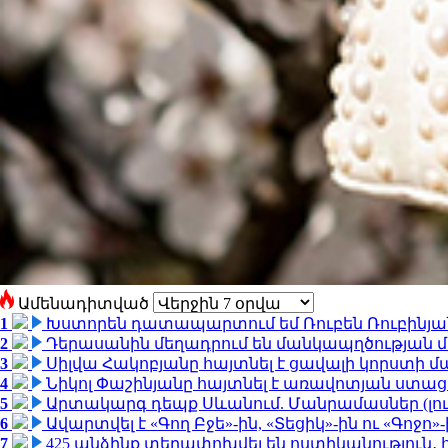
Ամենադիտված
1
Խստորեն դատապարտում եմ Ռուբեն Ռուբինյանի
2
Դերասանին մեղադրում են մանկապղծության մե
3
Սիլվա Հակոբյանը հայտնել է ցավալի կորստի մ
4
Նիկոլ Փաշինյանը հայտնել է առավոտյան ստ
5
Արտակարգ դեպք Սևանում. Մանրամասներ (լո
6
Ավարտվել է «Գող Բջե»-ին, «Տեցիկ»-ին ու «Գոջ
7
425 անձինք տեղափոխվել են ոստիկանություն․