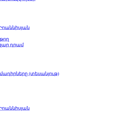
 Իոաննիսյան
թող
ազար դրամ
իմադիրները (տեսանյութ)
 Իոաննիսյան