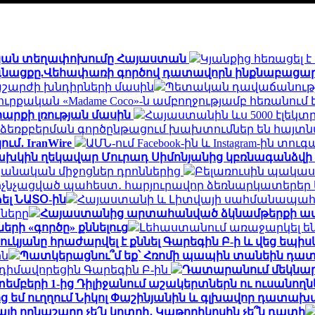
րինական տեղափոխումը Հայաստան
Կյանքից հեռացել 
ն գնացքը.Վեհափառի գործով դատավորն ինքնաբացար
շարժի խնդիրների մասին
Պետական դավաճանության
ուրքական «Madame Coco»-ն ամբողջությամբ հեռանու
արքի լռության մասին
Հայաստանին ևս 5000 էլեկտ
եռքբերման գործընթացում խախտումներ են հայտն
ւմ․ IranWire
ԱՄՆ-ում Facebook-ին և Instagram-ին տուգ
խկին ղեկավար Մուրադ Սիմոնյանից կբռնագանձվի 4
նական միջոցներ դրոններից
Բելառուսին պակաս
մ ոչնչացված պահեստ․ հարյուրավոր ձեռնարկատերեր 
ել ՆԱՏՕ-ին
Հայաստանի և Լիտվայի սահմանապահ ծ
նները
Հայաստանից արտահանված ձկնամթերքի ավելի
ի «գործը» քննելուց
Լեհաստանում առաջարկել են 
կյանը հրաժարվել է քննել Գարեգին Բ-ի և վեց եպիս
ին
Պատկերացնու՞մ եք՝ Հռոմի պապին տանեին դա
իմավորեցին Գարեգին Բ-ին
Դատարանում մեկնարկե
եմբերի 1-ից Դիլիջանում աշակերտներն ու ուսանո
ց եմ ուղղում Նիկոլ Փաշինյանին և գլխավոր դատա
այի ողնաշարը չե՛ն կոտրի․ Կաթողիկոսին չե՞ն դատի