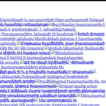
է Մադոննայի և այլ աստղերի հետ աշխատած Ուիլյամ
կ հայտնեց (տեսանյութ)
Փաշինյանը հայտարարել է
 4, լրտեսության՝ 5, ահաբեկչության
մ է Ռուսաստանից․ կփակվի 29 խանութ
Երևի փոստը
րոմոբիլի անմաքս ներմուծման քվոտա է հատկացվել
աբերվել
Մոջթաբա Խամենեին, ըստ չհաստատված
անել են 567 մլն դոլարով
Արման Ազարյանը ճանաչվել
 միլիոն 454 հազար դրամ
Գերմանական
ում է ԽՍՀՄ-ի կառավարման համակարգը.
են տուժել
ԱԺ-ից դեպի Էջմիածին՝ Վեհափառի
առայությունները քննարկել են
 քան 91%-ը հուլիսին ուղարկվել է Վրաստան
քննարկել Ուկրաինայի երկնքում հրթիռների
կոպոսների գործը
Ռումինիայում հայտարարել են, որ
տարան. Արթուր Խաչատրյան
Երկար կյանք տուր
լ է Ամենայն Հայոց Կաթողիկոսի գործի քննությունը
ղները տրանսպորտից անվճար կօգտվեն
Սեուտայում
խազին. քաղաքացի
Սա ստորություն ու
Իսրայելի ԱԳ նախարարը շնորհավորել է Արարատ