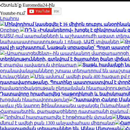
Հետևե՛ք Euromedia24-ին
Youtube-ում`
Լրահոս
Մինվոդիում կասեցվել է 16 միլիոն ռուբլու անօ
Օրբիթը
ՌԴ-ն «Իսկանդերով» խոցել է զինվորակա
ԵԱՏՄ-ում ապրանքների և աշխատուժի ազատ տեղա
նախապատրաստության 1 դեպք. ԱԱԾ տվյալներ
Թ
լավ չի աշխատում․ Նաթան սրբազանը՝ Պոլսո պատրի
«Արարատցեմենտ»-ին պատկանող մարզադպրոցի ձ
տեղեկությունների, գտնվում է ծայրահեղ ծանր վիճակո
է տարվա լավագույն փրկարար
Տաթև համայնքի նա
օդանավակայանները շտապ տեղադրում են պաշտպա
Լուկաշենկո
Մեկ ամսում՝ ավելի քան 400 հազար ք
դատավարությանը. Պուտինը պատրաստվում է փորձ
համագործակցության ընդլայնման հնարավորությու
Դատավորը հրաժարվեց Կաթողիկոսի և եպիսկոպոսներ
խոցման հնարավորությունը
Դատավոր Հակոբ Մանու
այլևս չեն կարող ֆինանսապես աջակցել Ուկրաինայ
Հայրապետին․ քաղաքացիները դատարանի բակում դ
Ղրիմում հայտարարվել է հրթիռային վտանգ
Սեպտ
մնում է ավելի քան 1300 անչափահաս միգրանտ
Հար
նվաստացման տեսարաններ են. Աննա Մկրտչյան
Հ