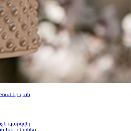
 Իոաննիսյան
նչ է պարզվել
ետախուզվողներ