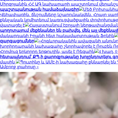
Միրզոյանին ՀՀ ԱԳ նախարարի պաշտոնում վերանշ
պաշտպանության համաձայնագիր
Մեծ Բրիտանիայ
Վեհափառին․ ճնշումները կշարունակվեն․ Հրայր սա
քննչական կոմիտեում կառուցվածքային փոփոխությ
վատացել է
Հայաստանում էբոլայի ներթափանցման 
պողոտայում մեքենաներ են բախվել, մեկ այլ մեքենայի
մակարդակի Իրանի հետ հակամարտության ֆոնին
զարգացումներ
«Հոգևորականին ավազանի անունով 
խորհրդարանի նախագահը շնորհավորել է Ռուբեն Ռ
Հորմուզ երկրորդ երթուղին, ասել է Ռեզաին
4 խաղ, 
հետապնդում՝ ՔՊ-ի քարոզչությանը խոչընդոտելու գ
մասին
Պուտինը և ԱՄԷ-ի նախագահը քննարկել են
Ամբողջ լրահոսը »