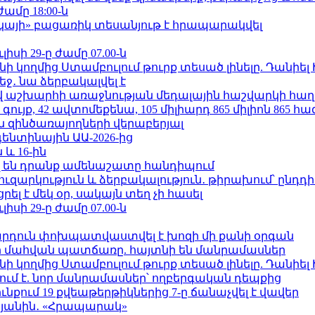
ժամը 18:00-ն
րկայի» բացառիկ տեսանյութ է հրապարակվել
ւլիսի 29-ը ժամը 07.00-ն
 կողմից Ստամբուլում թուրք տեսած լինելը. Դանիել
ջ․ նա ձերբակալվել է
աշխարհի առաջնության մեդալային հաշվարկի հաղ
ւյք, 42 ավտոմեքենա, 105 միլիարդ 865 միլիոն 865 հ
 զինծառայողների վերաբերյալ
ենտինային ԱԱ-2026-ից
 և 16-ին
 են դրանք ամենաշատը հանդիպում
ւզարկություն և ձերբակալություն․ թիրախում՝ ընդդ
լ է մեկ օր, սակայն տեղ չի հասել
ւլիսի 29-ը ժամը 07.00-ն
րդուն փոխպատվաստվել է խոզի մի քանի օրգան
նի մահվան պատճառը. հայտնի են մանրամասներ
 կողմից Ստամբուլում թուրք տեսած լինելը. Դանիել
ում է. նոր մանրամասներ՝ ողբերգական դեպքից
քում 19 քվեաթերթիկներից 7-ը ճանաչվել է վավեր
կյանին․ «Հրապարակ»