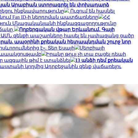
դյան Արաբիան ստորագրել են փոխադարձ
ղեցու ինքնավարությունը
Ուզում են հասնել
անում Fan ID-ի ներդրման պատճառները
ՀՀ
յուն Մնացականյանի ինքնազգացողությունը
իճակը
Ողբերգական վթար Երևանում․ Գայի
 ԱՄՆ զենքի պաշարները հասել են չափազանց ցածր
տարան. ապօրինի քրեական հետապնդման շուրջ նոր
ևորումներից է». Տեր Եսայի
Սերբիայի
 կապակցությամբ
Իրանը թույլ չի տա բացել դեպի
 ազգային թիմ է ստանձնել
13 անձի դեմ քրեական
ւսաստանի կողմից Ադրբեջանին զենք վաճառելու