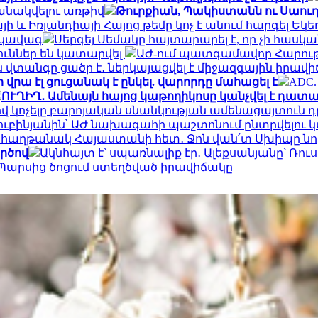
անակվելու առթիվ
Թուրքիան, Պակիստանն ու Սաու
ի և Իռլանդիայի Հայոց թեմը կոչ է անում հարգել Եկե
րկավագ
Սերգեյ Սեմակը հայտարարել է, որ չի հասկ
ուններ են կատարվել
ԱԺ-ում պատգամավոր Հարութ
վտանգը ցածր է․ ներկայացվել է միջազգային իրավ
 վրա էլ ցուցանակ է ընկել. վարորդը մահացել է
ADC.
ՈՒՂԻՂ․ Ամենայն հայոց կաթողիկոսը կանչվել է դա
կոչելը բարոյական սնանկության ամենացայտուն դրս
ուբինյանին՝ ԱԺ նախագահի պաշտոնում ընտրվելու
0 հաղթանակ Հայաստանի հետ․ Ջոն վան՛տ Սխիպը նոր
ործով
Ակնհայտ է՝ սպառնալիք էր․ Ալեքսանյանը՝ Ռո
 Պարսից ծոցում ստեղծված իրավիճակը