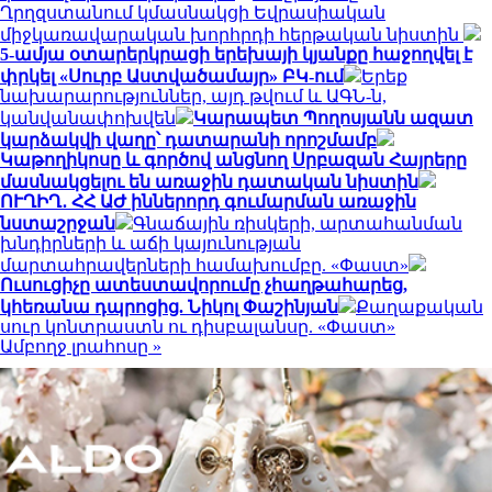
Ղրղզստանում կմասնակցի Եվրասիական
միջկառավարական խորհրդի հերթական նիստին
5-ամյա օտարերկրացի երեխայի կյանքը հաջողվել է
փրկել «Սուրբ Աստվածամայր» ԲԿ-ում
Երեք
նախարարություններ, այդ թվում և ԱԳՆ-ն,
կանվանափոխվեն
Կարապետ Պողոսյանն ազատ
կարձակվի վաղը՝ դատարանի որոշմամբ
Կաթողիկոսը և գործով անցնող Սրբազան Հայրերը
մասնակցելու են առաջին դատական նիստին
ՈՒՂԻՂ․ ՀՀ ԱԺ իններորդ գումարման առաջին
նստաշրջան
Գնաճային ռիսկերի, արտահանման
խնդիրների և աճի կայունության
մարտահրավերների համախումբը. «Փաստ»
Ուսուցիչը ատեստավորումը չհաղթահարեց,
կհեռանա դպրոցից. Նիկոլ Փաշինյան
Քաղաքական
սուր կոնտրաստն ու դիսբալանսը. «Փաստ»
Ամբողջ լրահոսը »