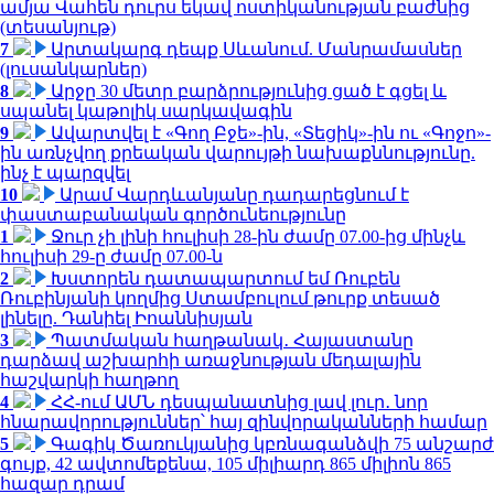
ամյա Վահեն դուրս եկավ ոստիկանության բաժնից
(տեսանյութ)
7
Արտակարգ դեպք Սևանում. Մանրամասներ
(լուսանկարներ)
8
Արջը 30 մետր բարձրությունից ցած է գցել և
սպանել կաթոլիկ սարկավագին
9
Ավարտվել է «Գող Բջե»-ին, «Տեցիկ»-ին ու «Գոջո»-
ին առնչվող քրեական վարույթի նախաքննությունը.
ինչ է պարզվել
10
Արամ Վարդևանյանը դադարեցնում է
փաստաբանական գործունեությունը
1
Ջուր չի լինի հուլիսի 28-ին ժամը 07.00-ից մինչև
հուլիսի 29-ը ժամը 07.00-ն
2
Խստորեն դատապարտում եմ Ռուբեն
Ռուբինյանի կողմից Ստամբուլում թուրք տեսած
լինելը. Դանիել Իոաննիսյան
3
Պատմական հաղթանակ․ Հայաստանը
դարձավ աշխարհի առաջնության մեդալային
հաշվարկի հաղթող
4
ՀՀ-ում ԱՄՆ դեսպանատնից լավ լուր․ նոր
հնարավորություններ՝ հայ զինվորականների համար
5
Գագիկ Ծառուկյանից կբռնագանձվի 75 անշարժ
գույք, 42 ավտոմեքենա, 105 միլիարդ 865 միլիոն 865
հազար դրամ