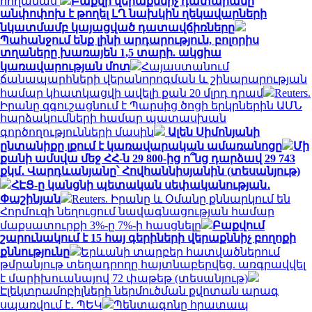
հողամաս
Բաքվի վերաքննիչ դատարանը
անփոփոխ է թողել ԼՂ նախկին ղեկավարների
նկատմամբ կայացված դատավճիռները
Պահանջում ենք լինի արդարություն, բոլորիս
տղաները խառայեն 1,5 տարի. ակցիա
կառավարության մոտ
Հայաստանում
ճանապարհների վերանորոգման և շինարարության
համար կհատկացվի ավելի քան 20 մլրդ դրամ
Reuters.
Իրանը զգուշացնում է Պարսից ծոցի երկրներին ԱՄՆ
հարձակումների համար պատասխան
գործողությունների մասին
Ալեն Սիմոնյանի
ընտանիքը լքում է կառավարական ամառանոցը
Մի
քանի ամսվա մեջ ՀՀ-ն 29 800-ից ո՞նց դարձավ 29 743
քկմ․ Վարդևանյանը՝ Հովհաննիսյանին (տեսանյութ)
ՀԷՑ-ը կանցնի պետական սեփականության․
Փաշինյան
Reuters. Իրանը և Օմանը քննարկում են
Հորմուզի նեղուցում նավագնացության համար
մաքսատուրքի 3%-ը 7%-ի հասցնելը
Բաքվում
շարունակում է 15 հայ գերիների վերաքննիչ բողոքի
քննությունը
Երևանի տարբեր հատվածներում
թմրանյութ տեղադրողը հայտնաբերվեց. առգրավվել
է մարիխուանայով 72 փաթեթ (տեսանյութ)
Էլեկտրամոբիլների ներմուծման քվոտան արագ
սպառվում է․ ՊԵԿ
Պենտագոնը հրատապ