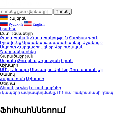
Հայերեն
Русский
English
Լրահոս
Ըստ թեմաների
Քաղաքական
Հասարակություն
Տնտեսություն
Իրավունք
Արտակարգ պատահարներ
Մշակույթ
Սպորտ
Հարցազրույցներ
Վերլուծական
Ծաղրանկարներ
Տարածաշրջան
Արցախ
Թուրքիա
Ադրբեջան
Իրան
Աշխարհ
ԱՄՆ
Եվրոպա
Մերձավոր Արևելք
Ռուսաստան
Այլ
Մամուլ
Հայաստան
Աշխարհ
Մեդիա
Տեսանյութեր
Լուսանկարներ
 կապերի ամրապնդմանը. ՌԴ-ում Պակիստանի դեսպա
Ֆիլիպիններում