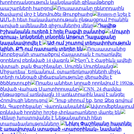
խորհրդակցություն կանցկացնի զինամթերքի
պաշարների հարցով
Ռուսաստանը ռեկորդային
ծավալով մոշ է ներմուծել Թուրքիայից
Reuters-ը նշել է
ԱՄՆ-ի հետ հակամարտության ընթացքում Իրանին
արված ամենամեծ զիջումներից մեկը
Դավիթ
Իշխանյանն ուղերձ է հղել Բաքվի բանտից
«Մուլտի
գրուպ» կոնցեռնի տնօրեն Արթուր Դալլաքյանը
կալանավորվել է
ԱԺ-ում շուտով տեղափոխություն
կլինի. ՔՊ-ում դատարկ տեղեր են
Ռուսաստանից
Ադրբեջանի տարածքով Հայաստան է ուղարկվել
ցորենով բեռնված 14 վագոն
Ինչո՞ւ է Հաջիևն ավելի
վստահ, քան Փաշինյանը․ Սուրեն Սուրենյանց
Միջադեպ՝ Երևանում․ օտարերկրացիների միջև
տեղի ունեցած վիճաբանությունը վերածվել է
ծեծկռտուքի
Որպես անհետ կորած որոնվում է 1992թ.
ծնված Վահագ Մարտիրոսյանը
CNN. 24 ժամվա
ընթացքում առնվազն 10 առևտրային նավ է անցել
Հորմուզի նեղուցով
Դուք սիրում եք, երբ Ձեզ գովում
են. Գաբրիելյանը` Վարդևանյանին
Ավտոմեքենայում
բռնկված հրդեհը հրշեջ-փրկարարները մարել են
Վենսը խոստովանել է Նեթանյահուի հետ
տարաձայնությունները
Նիկոլ Փաշինյանը հայտնել
է առավոտյան ստացած «տարօրինակ» նամակի