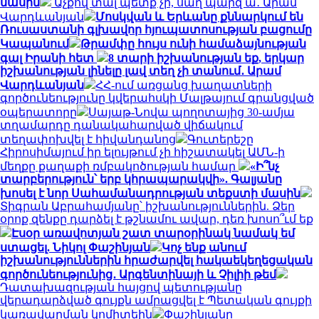
մասին
Աչքով տալ պետք չի, սաղ պարզ ա․ Արամ
Վարդևանյան
Մոսկվան և Երևանը քննարկում են
Ռուսաստանի գլխավոր հյուպատոսության բացումը
Կապանում
Թրամփը հույս ունի համաձայնության
գալ Իրանի հետ
8 տարի իշխանության եք, երկար
իշխանության լինելը լավ տեղ չի տանում․ Արամ
Վարդևանյան
ՀՀ-ում առցանց խաղատների
գործունեությունը կվերահսկի Մալթայում գրանցված
օպերատորը
Սայաթ-Նովա պողոտայից 30-ամյա
տղամարդը դանակահարված վիճակում
տեղափոխվել է հիվանդանոց
Գուտերեշը
Հիրոսիմայում իր ելույթում չի հիշատակել ԱՄՆ-ի
մեղքը քաղաքի ռմբակոծության համար
«Ի՞նչ
տարբերություն՝ երբ կհրապարակվի». Գալյանը
խոսել է նոր Սահամանադրության տեքստի մասին
Տիգրան Աբրահամյանը՝ իշխանություններին. Ձեր
օրոք զենքը դարձել է թշնամու ավար, դեռ խոսո՞ւմ եք
Էսօր առավոտյան շատ տարօրինակ նամակ եմ
ստացել. Նիկոլ Փաշինյան
Կոչ ենք անում
իշխանություններին հրաժարվել հակաեկեղեցական
գործունեությունից․ Արգենտինայի և Չիլիի թեմ
Դատախազության հայցով պետությանը
վերադարձված գույքն ամրացվել է Պետական գույքի
կառավարման կոմիտեին
Փաշինյանը