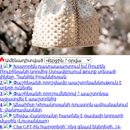
Ամենադիտված
1
Խստորեն դատապարտում եմ Ռուբեն
Ռուբինյանի կողմից Ստամբուլում թուրք տեսած
լինելը. Դանիել Իոաննիսյան
2
Փաշինյանի որոշմամբ պաշտոնանկություն է
տեղի ունեցել
3
Փաշինյանի որոշումներով 7 պաշտոնյա
ազատվել է պաշտոնից
4
Անահիտ Կիրակոսյանի դուստրն ամուսնանում
է. մանրամասներ
5
Սիլվա Հակոբյանը հայտնել է ցավալի կորստի
մասին (Լուսանկար)
6
Chat GPT-ին հարցրեցի՝ ոնց գնամ եկեղեցի. 14-