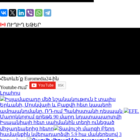
ՈՒՂԻՂ ԵԹԵՐ
Հետևե՛ք Euromedia24-ին
Youtube-ում`
Լրահոս
Իսլամաբադը մեծ նշանակություն է տալիս
Երևանի, Մոսկվայի և Բաքվի հետ կապերի
ամրապնդմանը. ՌԴ-ում Պակիստանի դեսպան
EFE.
Մարոկկոյում գրեթե 90 մարդ կդատապարտվի
Իսպանիայի հետ սահմանին տեղի ունեցած
միջադեպերից հետո
Տավուշի մարզի Բերդ
համայնքին կվերադարձվի 5.9 հա մակերեսով 3