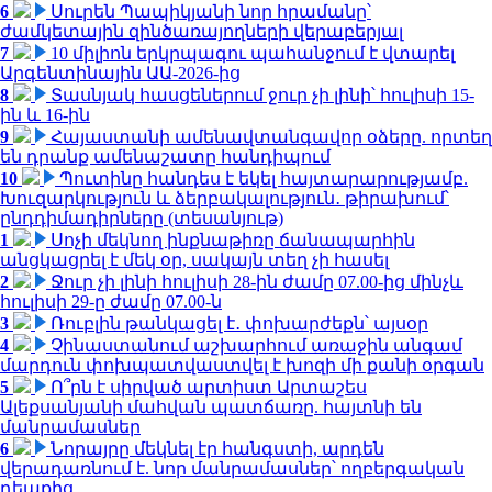
6
Սուրեն Պապիկյանի նոր հրամանը՝
ժամկետային զինծառայողների վերաբերյալ
7
10 միլիոն երկրպագու պահանջում է վտարել
Արգենտինային ԱԱ-2026-ից
8
Տասնյակ հասցեներում ջուր չի լինի՝ հուլիսի 15-
ին և 16-ին
9
Հայաստանի ամենավտանգավոր օձերը. որտեղ
են դրանք ամենաշատը հանդիպում
10
Պուտինը հանդես է եկել հայտարարությամբ.
Խուզարկություն և ձերբակալություն․ թիրախում՝
ընդդիմադիրները (տեսանյութ)
1
Սոչի մեկնող ինքնաթիռը ճանապարհին
անցկացրել է մեկ օր, սակայն տեղ չի հասել
2
Ջուր չի լինի հուլիսի 28-ին ժամը 07.00-ից մինչև
հուլիսի 29-ը ժամը 07.00-ն
3
Ռուբլին թանկացել է․ փոխարժեքն՝ այսօր
4
Չինաստանում աշխարհում առաջին անգամ
մարդուն փոխպատվաստվել է խոզի մի քանի օրգան
5
Ո՞րն է սիրված արտիստ Արտաշես
Ալեքսանյանի մահվան պատճառը. հայտնի են
մանրամասներ
6
Նորայրը մեկնել էր հանգստի, արդեն
վերադառնում է. նոր մանրամասներ՝ ողբերգական
դեպքից