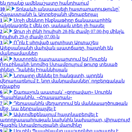
են դրանք ամենաշատը հանդիպում
10
Տոկաևի անսպասելի հայտարարությունը՝
Հայաստանի և Ադրբեջանի վերաբերյալ
1
Սոչի մեկնող ինքնաթիռը ճանապարհին
անցկացրել է մեկ օր, սակայն տեղ չի հասել
2
Ջուր չի լինի հուլիսի 28-ին ժամը 07.00-ից մինչև
հուլիսի 29-ը ժամը 07.00-ն
3
Ո՞րն է սիրված արտիստ Արտաշես
Ալեքսանյանի մահվան պատճառը. հայտնի են
մանրամասներ
4
Խստորեն դատապարտում եմ Ռուբեն
Ռուբինյանի կողմից Ստամբուլում թուրք տեսած
լինելը. Դանիել Իոաննիսյան
5
Նորայրը մեկնել էր հանգստի, արդեն
վերադառնում է. նոր մանրամասներ՝ ողբերգական
դեպքից
6
Շառաչուն ապտակ՝ «զորավար» Սուրեն
Պապիկյանին․ «Հրապարակ»
7
Դերասանին մեղադրում են մանկապղծության
մեջ․ նա ձերբակալվել է
8
Ավտոմեքենայում հայտնաբերվել է
առողջապահության նախկին նախարար, վիրաբույժ
Գագիկ Ստամբուլցյանի մարմինը
9
Սուրեն Պապիկյանը պաշտոնից ազատել է