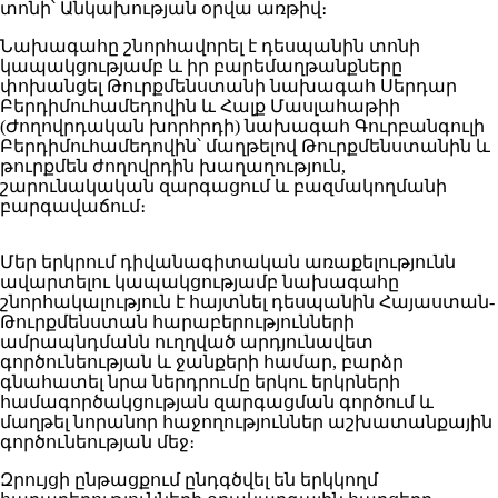
տոնի՝ Անկախության օրվա առթիվ։
Նախագահը շնորհավորել է դեսպանին տոնի
կապակցությամբ և իր բարեմաղթանքները
փոխանցել Թուրքմենստանի նախագահ Սերդար
Բերդիմուհամեդովին և Հալք Մասլահաթիի
(Ժողովրդական խորհրդի) նախագահ Գուրբանգուլի
Բերդիմուհամեդովին՝ մաղթելով Թուրքմենստանին և
թուրքմեն ժողովրդին խաղաղություն,
շարունակական զարգացում և բազմակողմանի
բարգավաճում։
Մեր երկրում դիվանագիտական առաքելությունն
ավարտելու կապակցությամբ նախագահը
շնորհակալություն է հայտնել դեսպանին Հայաստան-
Թուրքմենստան հարաբերությունների
ամրապնդմանն ուղղված արդյունավետ
գործունեության և ջանքերի համար, բարձր
գնահատել նրա ներդրումը երկու երկրների
համագործակցության զարգացման գործում և
մաղթել նորանոր հաջողություններ աշխատանքային
գործունեության մեջ։
Զրույցի ընթացքում ընդգծվել են երկկողմ