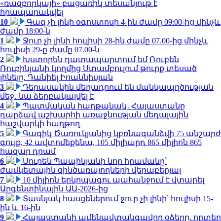
«ռազբորկայի» բացառիկ տեսանյութ է
հրապարակվել
10
Գազ չի լինի օգոստոսի 4-ին ժամը 09:00-ից մինչև
ժամը 18:00-ն
1
Ջուր չի լինի հուլիսի 28-ին ժամը 07.00-ից մինչև
հուլիսի 29-ը ժամը 07.00-ն
2
Խստորեն դատապարտում եմ Ռուբեն
Ռուբինյանի կողմից Ստամբուլում թուրք տեսած
լինելը. Դանիել Իոաննիսյան
3
Դերասանին մեղադրում են մանկապղծության
մեջ․ նա ձերբակալվել է
4
Պատմական հաղթանակ․ Հայաստանը
դարձավ աշխարհի առաջնության մեդալային
հաշվարկի հաղթող
5
Գագիկ Ծառուկյանից կբռնագանձվի 75 անշարժ
գույք, 42 ավտոմեքենա, 105 միլիարդ 865 միլիոն 865
հազար դրամ
6
Սուրեն Պապիկյանի նոր հրամանը՝
ժամկետային զինծառայողների վերաբերյալ
7
10 միլիոն երկրպագու պահանջում է վտարել
Արգենտինային ԱԱ-2026-ից
8
Տասնյակ հասցեներում ջուր չի լինի՝ հուլիսի 15-
ին և 16-ին
9
Հայաստանի ամենավտանգավոր օձերը. որտեղ