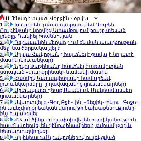
Ամենադիտված
1
Խստորեն դատապարտում եմ Ռուբեն
Ռուբինյանի կողմից Ստամբուլում թուրք տեսած
լինելը. Դանիել Իոաննիսյան
2
Դերասանին մեղադրում են մանկապղծության
մեջ․ նա ձերբակալվել է
3
Սիլվա Հակոբյանը հայտնել է ցավալի կորստի
մասին (Լուսանկար)
4
Նիկոլ Փաշինյանը հայտնել է առավոտյան
ստացած «տարօրինակ» նամակի մասին
5
Հասմիկ Կարապետյանի համարձակ
լուսանկարները՝ լողավազանից (լուսանկարներ)
6
Արտակարգ դեպք Սևանում. Մանրամասներ
(լուսանկարներ)
7
Ավարտվել է «Գող Բջե»-ին, «Տեցիկ»-ին ու «Գոջո»-
ին առնչվող քրեական վարույթի նախաքննությունը.
ինչ է պարզվել
8
425 անձինք տեղափոխվել են ոստիկանություն․
հայտնաբերվել են զենք-զինամթերք, թմրամիջոց և
հետախուզվողներ
9
Կիլիկիայում կրակոցներով ուղեկցված