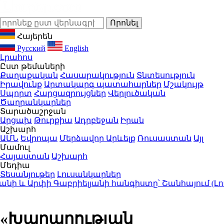
Հայերեն
Русский
English
Լրահոս
Ըստ թեմաների
Քաղաքական
Հասարակություն
Տնտեսություն
Իրավունք
Արտակարգ պատահարներ
Մշակույթ
Սպորտ
Հարցազրույցներ
Վերլուծական
Ծաղրանկարներ
Տարածաշրջան
Արցախ
Թուրքիա
Ադրբեջան
Իրան
Աշխարհ
ԱՄՆ
Եվրոպա
Մերձավոր Արևելք
Ռուսաստան
Այլ
Մամուլ
Հայաստան
Աշխարհ
Մեդիա
Տեսանյութեր
Լուսանկարներ
և Արփի Գաբրիելյանի հանգիստը՝ Շանհայում (Լուս
«Խաղաղության