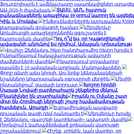
ֆուտբոլիստն է ամենաշատը uպառնալիքներ ստացել
ԱԱ-2026-ի ժամանակ
ՏԱՍՍ․ ԱՄՆ հատուկ
բանագնացներն առաջիկա 10 օրում կարող են այցելել
Կիև և Մոսկվա
Ինֆլուենսերներին կտուգանեն $5000
քաղաքական գովազդի համար
Մեդվեդևը
Արևմուտքի առաջնորդներին զգուշացրել է
հատուցման մասին
Դու ո՞վ ես, որ Կաթողիկոսին
ավազանի անունով ես դիմում․ Ամալյան (տեսանյութ)
Վուչիչը Զելենսկու հետ հանդիպումից հետո խոսել է
Ուկրաինայում հակամարտության ավարտի
ժամկետների մասին
Բելառուսում տղամարդը
սպանել է 10 ամսական աղջկան. Մանրամասներ
Փողը գետի պես կհոսի. Այս երեք կենդանակերպի
նշանները կհարստանան օգոստոսի վերջին
Մեսիի
ընտանիքում՝ ցավալի կորուստ
Խոշոր հրդեհ
Սայաթ Նովայի բարձրահարկ շենքերից մեկում.
Բնակիչներ են տարհանվել
Իրանն ու Օմանը շատ
մոտ են Հորմուզի նեղուցի շուրջ համաձայնության
հասնելուն․ Արաղչի
Եվրամիության պայքարը
ռուսական գազի դեմ դանդաղել է
Մեդվեդևը խոսել
է Զելենսկու «գարշելի կարիերայի» ավարտի մասին
Որոնվում է նախաձեռնված քրեական վարույթի
շրջանակներում
Հիշեք, տիկին․ կան մայրեր, որ