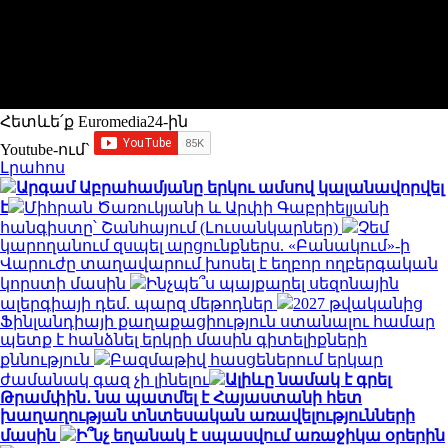
Հետևե՛ք Euromedia24-ին
Youtube-ում`
Լրահոս
Արգամ Աբրահամյանը երկու ամսով կալանավորվել
է
Միհրան Ծառուկյանի և Արփի Գաբրիելյանի
հանգիստը՝ Շանհայում (Լուսանկարներ)
Չեմ
կարողանում զսպել արցունքներս. «Բանակում»-ի
Վարուժը տաղավարում խոսել է եղբոր ողբերգական
կորստի մասին
Ինչպե՞ս պայքարել սեզոնային
ալերգիայի դեմ. պարզ մեթոդներ
2027 թվականից
Ֆինլանդիայի քաղաքացիություն ստանալու համար
պետք է հանձնել երկրի մասին գիտելիքների
քննություն
Բազմաթիվ հասցեներում երկար
ժամանակ գազ չի լինելու
Ալիևը նամակ է գրել
Թրամփին․ նա պատմել է Հայաստանի հետ
խաղաղության տնտեսական առավելությունների
մասին
Ի՞նչ եղանակ է սպասվում առաջիկա օրերին