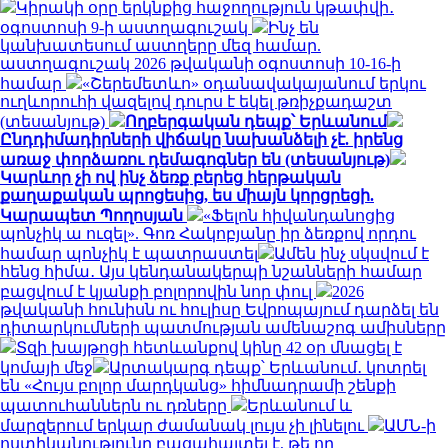
Կիրակի օրը երկնքից հաջողություն կթափվի․
օգոստոսի 9-ի աստղագուշակ
Ինչ են
կանխատեսում աստղերը մեզ համար.
աստղագուշակ 2026 թվականի օգոստոսի 10-16-ի
համար
«Շերեմետևո» օդանավակայանում երկու
ուղևորուհի վազելով դուրս է եկել թռիչքադաշտ
(տեսանյութ)
Ողբերգական դեպք՝ Երևանում
Ընդդիմադիրների վիճակը նախանձելի չէ. իրենց
առաջ փորձառու դեմագոգներ են (տեսանյութ)
Կարևոր չի ով ինչ ձեռք բերեց հերթական
քաղաքական պրոցեսից, ես միայն կորցրեցի.
Կարապետ Պողոսյան
«Ֆելոն հիվանդանոցից
պոնչիկ ա ուզել». Գոռ Հակոբյանը իր ձեռքով որդու
համար պոնչիկ է պատրաստել
Ամեն ինչ սկսվում է
հենց հիմա․ Այս կենդանակերպի նշանների համար
բացվում է կյանքի բոլորովին նոր փուլ
2026
թվականի հունիսն ու հուլիսը Եվրոպայում դարձել են
դիտարկումների պատմության ամենաշոգ ամիսները
Տզի խայթոցի հետևանքով կինը 42 օր մնացել է
կոմայի մեջ
Արտակարգ դեպք՝ Երևանում․ կոտրել
են «Հույս բոլոր մարդկանց» հիմնադրամի շենքի
պատուհաններն ու դռները
Երևանում և
մարզերում երկար ժամանակ լույս չի լինելու
ԱՄՆ-ի
ոստիկանությունը բացահայտել է, թե որ