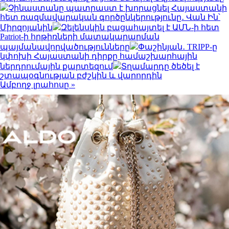
Չինաստանը պատրաստ է խորացնել Հայաստանի
հետ ռազմավարական գործընկերությունը․ Վան Ին՝
Միրզոյանին
Զելենսկին բացահայտել է ԱՄՆ-ի հետ
Patriot-ի հրթիռների մատակարարման
պայմանավորվածությունները
Փաշինյան․ TRIPP-ը
կփոխի Հայաստանի դիրքը համաշխարհային
ներդրումային քարտեզում
Տղամարդը ծեծել է
շտապօգնության բժշկին և վարորդին
Ամբողջ լրահոսը »