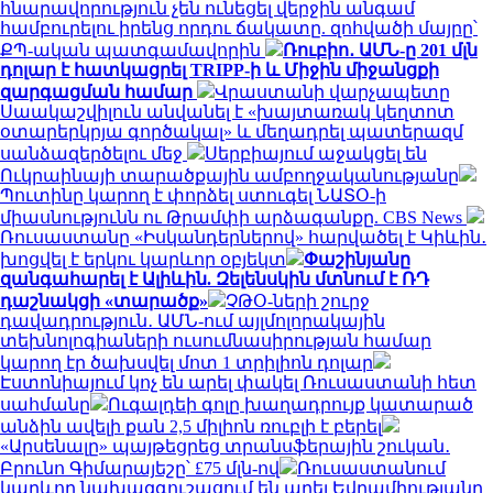
հնարավորություն չեն ունեցել վերջին անգամ
համբուրելու իրենց որդու ճակատը. զոհվածի մայրը՝
ՔՊ-ական պատգամավորին
Ռուբիո․ ԱՄՆ-ը 201 մլն
դոլար է հատկացրել TRIPP-ի և Միջին միջանցքի
զարգացման համար
Վրաստանի վարչապետը
Սաակաշվիլուն անվանել է «խայտառակ կեղտոտ
օտարերկրյա գործակալ» և մեղադրել պատերազմ
սանձազերծելու մեջ
Սերբիայում աջակցել են
Ուկրաինայի տարածքային ամբողջականությանը
Պուտինը կարող է փորձել ստուգել ՆԱՏՕ-ի
միասնությունն ու Թրամփի արձագանքը. CBS News
Ռուսաստանը «Իսկանդերներով» հարվածել է Կիևին․
խոցվել է երկու կարևոր օբյեկտ
Փաշինյանը
զանգահարել է Ալիևին. Զելենսկին մտնում է ՌԴ
դաշնակցի «տարածք»
ՉԹՕ-ների շուրջ
դավադրություն․ ԱՄՆ-ում այլմոլորակային
տեխնոլոգիաների ուսումնասիրության համար
կարող էր ծախսվել մոտ 1 տրիլիոն դոլար
Էստոնիայում կոչ են արել փակել Ռուսաստանի հետ
սահմանը
Ուգալդեի գոլը խաղադրույք կատարած
անձին ավելի քան 2,5 միլիոն ռուբլի է բերել
«Արսենալը» պայթեցրեց տրանսֆերային շուկան․
Բրունո Գիմարայեշը՝ £75 մլն-ով
Ռուսաստանում
կարևոր նախազգուշացում են արել Եվրամիությանը