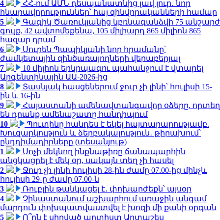
4
ՀՀ-ում ԱՄՆ դեսպանատնից լավ լուր․ նոր
հնարավորություններ՝ հայ զինվորականների համար
5
Գագիկ Ծառուկյանից կբռնագանձվի 75 անշարժ
գույք, 42 ավտոմեքենա, 105 միլիարդ 865 միլիոն 865
հազար դրամ
6
Սուրեն Պապիկյանի նոր հրամանը՝
ժամկետային զինծառայողների վերաբերյալ
7
10 միլիոն երկրպագու պահանջում է վտարել
Արգենտինային ԱԱ-2026-ից
8
Տասնյակ հասցեներում ջուր չի լինի՝ հուլիսի 15-
ին և 16-ին
9
Հայաստանի ամենավտանգավոր օձերը. որտեղ
են դրանք ամենաշատը հանդիպում
10
Պուտինը հանդես է եկել հայտարարությամբ.
Խուզարկություն և ձերբակալություն․ թիրախում՝
ընդդիմադիրները (տեսանյութ)
1
Սոչի մեկնող ինքնաթիռը ճանապարհին
անցկացրել է մեկ օր, սակայն տեղ չի հասել
2
Ջուր չի լինի հուլիսի 28-ին ժամը 07.00-ից մինչև
հուլիսի 29-ը ժամը 07.00-ն
3
Ռուբլին թանկացել է․ փոխարժեքն՝ այսօր
4
Չինաստանում աշխարհում առաջին անգամ
մարդուն փոխպատվաստվել է խոզի մի քանի օրգան
5
Ո՞րն է սիրված արտիստ Արտաշես