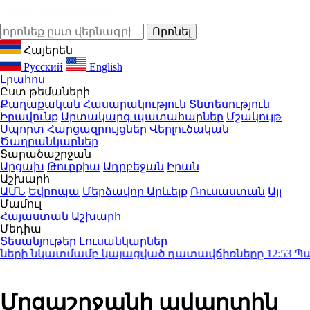
Հայերեն
Русский
English
Լրահոս
Ըստ թեմաների
Քաղաքական
Հասարակություն
Տնտեսություն
Իրավունք
Արտակարգ պատահարներ
Մշակույթ
Սպորտ
Հարցազրույցներ
Վերլուծական
Ծաղրանկարներ
Տարածաշրջան
Արցախ
Թուրքիա
Ադրբեջան
Իրան
Աշխարհ
ԱՄՆ
Եվրոպա
Մերձավոր Արևելք
Ռուսաստան
Այլ
Մամուլ
Հայաստան
Աշխարհ
Մեդիա
Տեսանյութեր
Լուսանկարներ
րի նկատմամբ կայացված դատավճիռները
12:53
Պահան
Մրցաշրջանի ավարտին