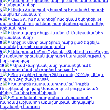
4
Անահիտ Կիրակոսյանի դուստրն ամուսնանում
է. մանրամասներ
5
Սիլվա Հակոբյանը հայտնել է ցավալի կորստի
մասին (Լուսանկար)
6
Chat GPT-ին հարցրեցի՝ ոնց գնամ եկեղեցի. 14-
ամյա Վահեն դուրս եկավ ոստիկանության բաժնից
(տեսանյութ)
7
Արտակարգ դեպք Սևանում. Մանրամասներ
(լուսանկարներ)
8
Արջը 30 մետր բարձրությունից ցած է գցել և
սպանել կաթոլիկ սարկավագին
9
Ավարտվել է «Գող Բջե»-ին, «Տեցիկ»-ին ու «Գոջո»-
ին առնչվող քրեական վարույթի նախաքննությունը.
ինչ է պարզվել
10
Արամ Վարդևանյանը դադարեցնում է
փաստաբանական գործունեությունը
1
Ջուր չի լինի հուլիսի 28-ին ժամը 07.00-ից մինչև
հուլիսի 29-ը ժամը 07.00-ն
2
Խստորեն դատապարտում եմ Ռուբեն
Ռուբինյանի կողմից Ստամբուլում թուրք տեսած
լինելը. Դանիել Իոաննիսյան
3
Պատմական հաղթանակ․ Հայաստանը
դարձավ աշխարհի առաջնության մեդալային
հաշվարկի հաղթող