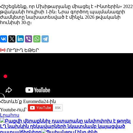
Հիշեցնենք, որ Մխիթարյանը միացել է «Ինտերին» 2022
թվականի հուլիսի 1-ին։ Նրա գործող պայմանագրի
ժամկետը նախատեսված է մինչև 2026 թվականի
հունիսի 30-ը։
ՈՒՂԻՂ ԵԹԵՐ
Հետևե՛ք Euromedia24-ին
Youtube-ում`
Լրահոս
Բաքվի վերաքննիչ դատարանը անփոփոխ է թողել
ԼՂ նախկին ղեկավարների նկատմամբ կայացված
դատավճիռները
Պահանջում ենք լինի