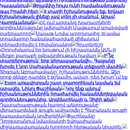
Կապանում
Թրամփը հույս ունի համաձայնության
գալ Իրանի հետ
8 տարի իշխանության եք, երկար
իշխանության լինելը լավ տեղ չի տանում․ Արամ
Վարդևանյան
ՀՀ-ում առցանց խաղատների
գործունեությունը կվերահսկի Մալթայում գրանցված
օպերատորը
Սայաթ-Նովա պողոտայից 30-ամյա
տղամարդը դանակահարված վիճակում
տեղափոխվել է հիվանդանոց
Գուտերեշը
Հիրոսիմայում իր ելույթում չի հիշատակել ԱՄՆ-ի
մեղքը քաղաքի ռմբակոծության համար
«Ի՞նչ
տարբերություն՝ երբ կհրապարակվի». Գալյանը
խոսել է նոր Սահամանադրության տեքստի մասին
Տիգրան Աբրահամյանը՝ իշխանություններին. Ձեր
օրոք զենքը դարձել է թշնամու ավար, դեռ խոսո՞ւմ եք
Էսօր առավոտյան շատ տարօրինակ նամակ եմ
ստացել. Նիկոլ Փաշինյան
Կոչ ենք անում
իշխանություններին հրաժարվել հակաեկեղեցական
գործունեությունից․ Արգենտինայի և Չիլիի թեմ
Դատախազության հայցով պետությանը
վերադարձված գույքն ամրացվել է Պետական գույքի
կառավարման կոմիտեին
Փաշինյանը
Ղրղզստանում կմասնակցի Եվրասիական
միջկառավարական խորհրդի հերթական նիստին