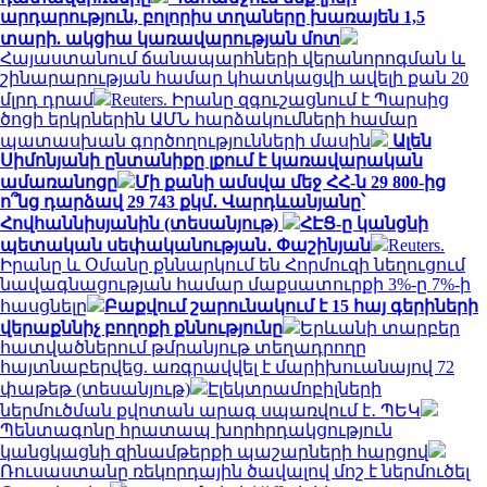
արդարություն, բոլորիս տղաները խառայեն 1,5
տարի. ակցիա կառավարության մոտ
Հայաստանում ճանապարհների վերանորոգման և
շինարարության համար կհատկացվի ավելի քան 20
մլրդ դրամ
Reuters. Իրանը զգուշացնում է Պարսից
ծոցի երկրներին ԱՄՆ հարձակումների համար
պատասխան գործողությունների մասին
Ալեն
Սիմոնյանի ընտանիքը լքում է կառավարական
ամառանոցը
Մի քանի ամսվա մեջ ՀՀ-ն 29 800-ից
ո՞նց դարձավ 29 743 քկմ․ Վարդևանյանը՝
Հովհաննիսյանին (տեսանյութ)
ՀԷՑ-ը կանցնի
պետական սեփականության․ Փաշինյան
Reuters.
Իրանը և Օմանը քննարկում են Հորմուզի նեղուցում
նավագնացության համար մաքսատուրքի 3%-ը 7%-ի
հասցնելը
Բաքվում շարունակում է 15 հայ գերիների
վերաքննիչ բողոքի քննությունը
Երևանի տարբեր
հատվածներում թմրանյութ տեղադրողը
հայտնաբերվեց. առգրավվել է մարիխուանայով 72
փաթեթ (տեսանյութ)
Էլեկտրամոբիլների
ներմուծման քվոտան արագ սպառվում է․ ՊԵԿ
Պենտագոնը հրատապ խորհրդակցություն
կանցկացնի զինամթերքի պաշարների հարցով
Ռուսաստանը ռեկորդային ծավալով մոշ է ներմուծել