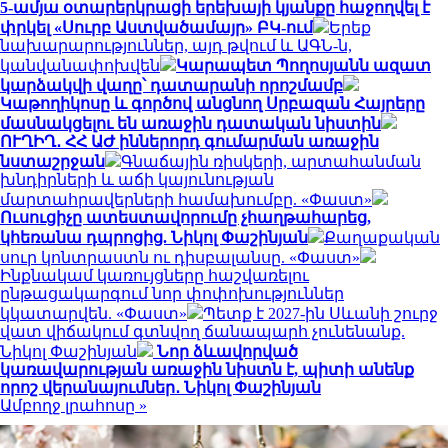
5-ամյա օտարերկրացի երեխայի կյանքը հաջողվել է
փրկել «Սուրբ Աստվածամայր» ԲԿ-ում
Երեք
նախարարություններ, այդ թվում և ԱԳՆ-ն,
կանվանափոխվեն
Կարապետ Պողոսյանն ազատ
կարձակվի վաղը՝ դատարանի որոշմամբ
Կաթողիկոսը և գործով անցնող Սրբազան Հայրերը
մասնակցելու են առաջին դատական նիստին
ՈՒՂԻՂ․ ՀՀ ԱԺ իններորդ գումարման առաջին
նստաշրջան
Գնաճային ռիսկերի, արտահանման
խնդիրների և աճի կայունության
մարտահրավերների համախումբը. «Փաստ»
Ուսուցիչը ատեստավորումը չհաղթահարեց,
կհեռանա դպրոցից. Նիկոլ Փաշինյան
Քաղաքական
սուր կոնտրաստն ու դիսբալանսը. «Փաստ»
Ինքնակամ կառույցները հաշվառելու
ընթացակարգում նոր փոփոխություններ
կկատարվեն. «Փաստ»
Պետք է 2027-ին Սևանի շուրջ
վատ վիճակում գտնվող ճանապարհ չունենանք.
Նիկոլ Փաշինյան
Նոր ձևավորված
կառավարության առաջին նիստն է, պիտի անենք
որոշ վերանայումներ․ Նիկոլ Փաշինյան
Ամբողջ լրահոսը »