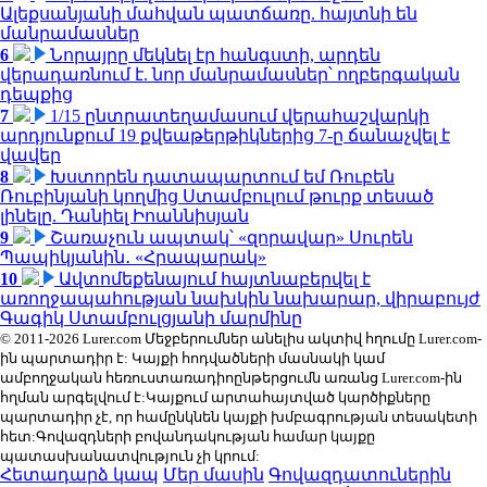
Ալեքսանյանի մահվան պատճառը. հայտնի են
մանրամասներ
6
Նորայրը մեկնել էր հանգստի, արդեն
վերադառնում է. նոր մանրամասներ՝ ողբերգական
դեպքից
7
1/15 ընտրատեղամասում վերահաշվարկի
արդյունքում 19 քվեաթերթիկներից 7-ը ճանաչվել է
վավեր
8
Խստորեն դատապարտում եմ Ռուբեն
Ռուբինյանի կողմից Ստամբուլում թուրք տեսած
լինելը. Դանիել Իոաննիսյան
9
Շառաչուն ապտակ՝ «զորավար» Սուրեն
Պապիկյանին․ «Հրապարակ»
10
Ավտոմեքենայում հայտնաբերվել է
առողջապահության նախկին նախարար, վիրաբույժ
Գագիկ Ստամբուլցյանի մարմինը
© 2011-2026 Lurer.com Մեջբերումներ անելիս ակտիվ հղումը Lurer.com-
ին պարտադիր է: Կայքի հոդվածների մասնակի կամ
ամբողջական հեռուստառադիոընթերցումն առանց Lurer.com-ին
հղման արգելվում է:Կայքում արտահայտված կարծիքները
պարտադիր չէ, որ համընկնեն կայքի խմբագրության տեսակետի
հետ:Գովազդների բովանդակության համար կայքը
պատասխանատվություն չի կրում:
Հետադարձ կապ
Մեր մասին
Գովազդատուներին