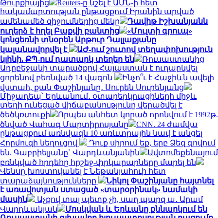
Թուրքիայից
Reuters-ը նշել է ԱՄՆ-ի հետ
հակամարտության ընթացքում Իրանին արված
ամենամեծ զիջումներից մեկը
Դավիթ Իշխանյանն
ուղերձ է հղել Բաքվի բանտից
«Մուլտի գրուպ»
կոնցեռնի տնօրեն Արթուր Դալլաքյանը
կալանավորվել է
ԱԺ-ում շուտով տեղափոխություն
կլինի. ՔՊ-ում դատարկ տեղեր են
Ռուսաստանից
Ադրբեջանի տարածքով Հայաստան է ուղարկվել
ցորենով բեռնված 14 վագոն
Ինչո՞ւ է Հաջիևն ավելի
վստահ, քան Փաշինյանը․ Սուրեն Սուրենյանց
Միջադեպ՝ Երևանում․ օտարերկրացիների միջև
տեղի ունեցած վիճաբանությունը վերածվել է
ծեծկռտուքի
Որպես անհետ կորած որոնվում է 1992թ.
ծնված Վահագ Մարտիրոսյանը
CNN. 24 ժամվա
ընթացքում առնվազն 10 առևտրային նավ է անցել
Հորմուզի նեղուցով
Դուք սիրում եք, երբ Ձեզ գովում
են. Գաբրիելյանը` Վարդևանյանին
Ավտոմեքենայում
բռնկված հրդեհը հրշեջ-փրկարարները մարել են
Վենսը խոստովանել է Նեթանյահուի հետ
տարաձայնությունները
Նիկոլ Փաշինյանը հայտնել
է առավոտյան ստացած «տարօրինակ» նամակի
մասին
Աչքով տալ պետք չի, սաղ պարզ ա․ Արամ
Վարդևանյան
Մոսկվան և Երևանը քննարկում են
Ռուսաստանի գլխավոր հյուպատոսության բացումը