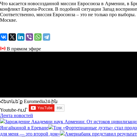
Что касается новосозданной миссии Евросоюза в Армении, в Бр
конфликт Европа-Россия. В подобной ситуации Запад восприним
Соответственно, миссия Евросоюза – это не только про выборы
Москве.
В прямом эфире
Հետևե՛ք Euromedia24-ին
Youtube-ում`
Лента новостей
Зарождение Академии наук Армении: От истоков цивилизаци
Янгайкиной в Ереване
Том «Фортепианные дуэты» стал прод
для меня — это второй дом»
Америабанк представил результат