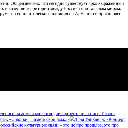
оссии. Общеизвестно, что сегодня существует ярко выраженный
ю, в качестве территории между Россией и остальным миром.
струмент геополитического влияния на Армению в противовес
ученого на армянское наследие: презентация книги Татяны
сти: «Счастье — иметь свой дом...»
Ляна Улиханян: «Концерт
российские культурные связи – это не про прошлое, это про