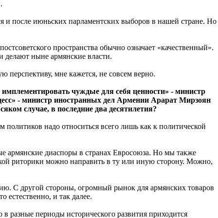
.
ься и после июньских парламентских выборов в нашей стране. Но
 постсоветского пространства обычно означает «качественный».
 и делают ныне армянские власти.
ю перспективу, мне кажется, не совсем верно.
а имплементировать чуждые для себя ценности» - министр
оцесс» - министр иностранных дел Армении Арарат Мирзоян
всяком случае, в последние два десятилетия?
ем политиков надо относиться всего лишь как к политической
тые армянские диаспоры в странах Евросоюза. Но мы также
ской риторики можно направить в ту или иную сторону. Можно,
лию. С другой стороны, огромный рынок для армянских товаров
о естественно, и так далее.
ко в разные периоды исторического развития приходится