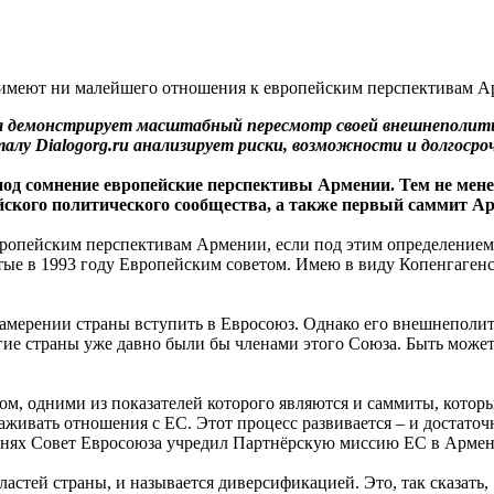
ия демонстрирует масштабный пересмотр своей внешнеполити
лу Dialogorg.ru анализирует риски, возможности и долгосро
под сомнение европейские перспективы Армении. Тем не менее,
ейского политического сообщества, а также первый саммит А
опейским перспективам Армении, если под этим определением и
е в 1993 году Европейским советом. Имею в виду Копенгагенск
намерении страны вступить в Евросоюз. Однако его внешнеполит
ие страны уже давно были бы членами этого Союза. Быть может,
ом, одними из показателей которого являются и саммиты, котор
ивать отношения с ЕС. Этот процесс развивается – и достаточно
днях Совет Евросоюза учредил Партнёрскую миссию ЕС в Армен
астей страны, и называется диверсификацией. Это, так сказать,