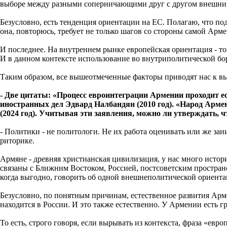
выборе между разными соперничающими друг с другом внешним
Безусловно, есть тенденция ориентации на ЕС. Полагаю, что по
она, повторюсь, требует не только шагов со стороны самой Арме
И последнее. На внутреннем рынке европейская ориентация - то
И в данном контексте использование во внутриполитической бор
Таким образом, все вышеотмеченные факторы приводят нас к выв
- Две цитаты: «Процесс евроинтеграции Армении проходит е
иностранных дел Эдвард Налбандян (2010 год). «Народ Арме
(2024 год). Учитывая эти заявления, можно ли утверждать, ч
- Политики - не политологи. Не их работа оценивать или же за
риторике.
Армяне - древняя христианская цивилизация, у нас много истор
связаны с Ближним Востоком, Россией, постсоветским простран
когда выгодно, говорить об одной внешнеполитической ориентац
Безусловно, по понятным причинам, естественное развития Арм
находится в России. И это также естественно. У Армении есть г
То есть, строго говоря, если вырывать из контекста, фраза «ев