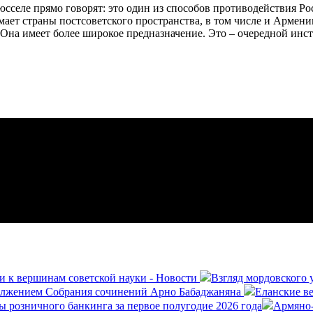
юсселе прямо говорят: это один из способов противодействия Р
ает страны постсоветского пространства, в том числе и Армени
. Она имеет более широкое предназначение. Это – очередной ин
и к вершинам советской науки - Новости
Взгляд мордовского 
олжением Собрания сочинений Арно Бабаджаняна
Еланские ве
ы розничного банкинга за первое полугодие 2026 года
Армяно-