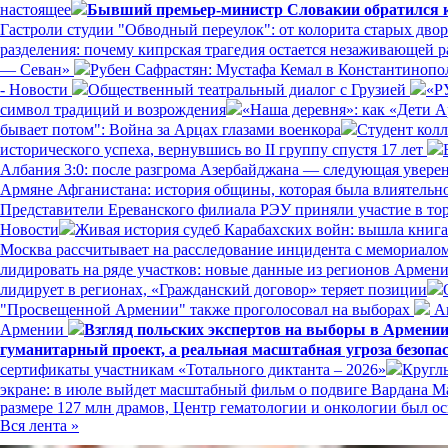
настоящее
Бывший премьер-министр Словакии обратился к 
Гастроли студии "Обводный переулок": от колорита старых дво
разделения: почему кипрская трагедия остается незаживающей 
— Севан»
Рубен Сафрастян: Мустафа Кемал в Константинополе
- Новости
Общественный театральный диалог с Грузией
«Р
символ традиций и возрождения
«Наша деревня»: как «Дети 
бывает потом": Война за Арцах глазами военкора
Студент кол
исторического успеха, вернувшись во II группу спустя 17 лет
Албания 3:0: после разгрома Азербайджана — следующая увере
Армяне Афганистана: история общины, которая была влиятельн
Представители Ереванского филиала РЭУ приняли участие в то
Новости
Живая история судеб Карабахских войн: вышла книг
Москва рассчитывает на расследование инцидента с мемориал
лидировать на ряде участков: новые данные из регионов Армен
лидирует в регионах, «Гражданский договор» теряет позиции
"Просвещенной Армении" также проголосовал на выборах
Ам
Армении
Взгляд польских экспертов на выборы в Армени
гуманитарный проект, а реальная масштабная угроза безопа
сертификаты участникам «Тотального диктанта – 2026»
Кругл
экране: в июле выйдет масштабный фильм о подвиге Вардана 
размере 127 млн драмов, Центр гематологии и онкологии был
Вся лента »