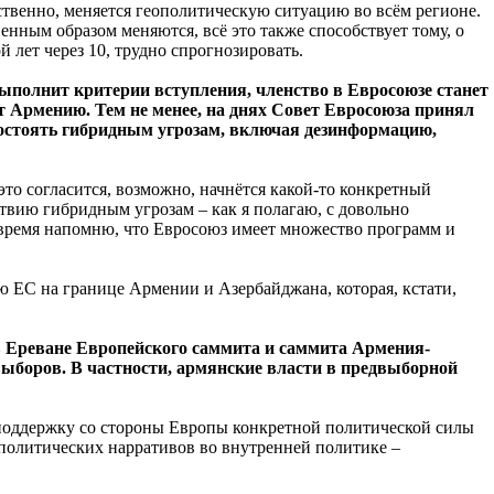
тственно, меняется геополитическую ситуацию во всём регионе.
нным образом меняются, всё это также способствует тому, о
 лет через 10, трудно спрогнозировать.
ыполнит критерии вступления, членство в Евросоюзе станет
ёт Армению. Тем не менее, на днях Совет Евросоюза принял
остоять гибридным угрозам, включая дезинформацию,
 это согласится, возможно, начнётся какой-то конкретный
ствию гибридным угрозам – как я полагаю, с довольно
 время напомню, что Евросоюз имеет множество программ и
ЕС на границе Армении и Азербайджана, которая, кстати,
 в Ереване Европейского саммита и саммита Армения-
ыборов. В частности, армянские власти в предвыборной
поддержку со стороны Европы конкретной политической силы
еполитических нарративов во внутренней политике –