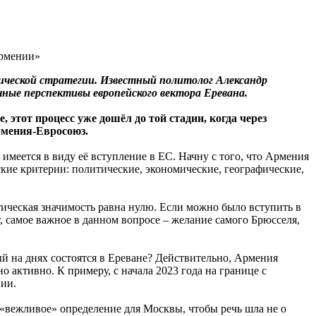
ческой стратегии. Известный политолог Александр
чные перспективы европейского вектора Еревана.
 этот процесс уже дошёл до той стадии, когда через
рмения-Евросоюз.
меется в виду её вступление в ЕС. Начну с того, что Армения
ие критерии: политические, экономические, географические,
ическая значимость равна нулю. Если можно было вступить в
 самое важное в данном вопросе – желание самого Брюсселя,
ый на днях состоятся в Ереване? Действительно, Армения
 активно. К примеру, с начала 2023 года на границе с
ии.
 «вежливое» определение для Москвы, чтобы речь шла не о