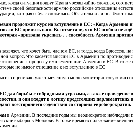
йчас, когда ситуация вокруг Ирана чрезвычайно сложная, соотве
стеме своей безопасности армяно-российские отношения естестве
ации, которая сейчас сложилась. Обязательно ли она будет такой
еван продолжит курс на вступление в ЕС: «Когда Армения в
отов ли ЕС принять нас». Вы отметили, что ЕС особо и не жд
которая «призвана укрепить … способность Армении против
заявляет, что хочет быть членом ЕС, и тогда, когда Брюссель на
новной вопрос. Что касается миссии ЕС в Армении по противодей
ет отношение к процессу имплементации Армении в ЕС. В то же
которые не имеют отношение к их вступлению в ЕС.
высоко оцениваю уже отмеченную мною мониторинговую миссию 
и ЕС для борьбы с гибридными угрозами, а также проведение
естки, и они входят в логику предстоящих парламентских в
идают всестороннего содействия со стороны евробюрократии.
рам в Армении. В последние годы мы неоднократно наблюдали 
ентские выборы в Молдове. В то же время использование внешн
 Армении.