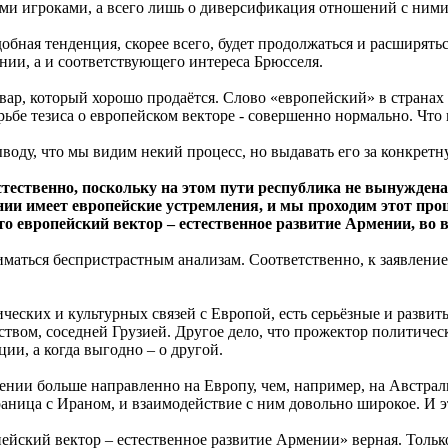
и игроками, а всего лишь о диверсификация отношений с ними
добная тенденция, скорее всего, будет продолжаться и расширят
нии, а и соответствующего интереса Брюсселя.
вар, который хорошо продаётся. Слово «европейский» в странах
ьбе тезиса о европейском векторе - совершенно нормально. Что
оду, что мы видим некий процесс, но выдавать его за конкретну
стественно, поскольку на этом пути республика не вынужден
нии имеет европейские устремления, и мы проходим этот пр
то европейский вектор – естественное развитие Армении, во 
ниматься беспристрастным анализам. Соответственно, к заявлени
ических и культурных связей с Европой, есть серьёзные и разви
ством, соседней Грузией. Другое дело, что прожектор политиче
ии, а когда выгодно – о другой.
ении больше направленно на Европу, чем, например, на Австра
раница с Ираном, и взаимодействие с ним довольно широкое. И эт
ропейский вектор – естественное развитие Армении» верная. Толь