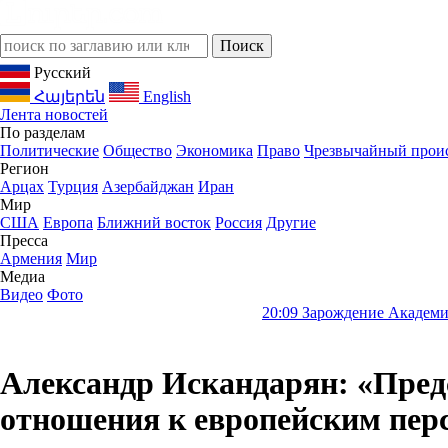
Русский
Հայերեն
English
Лента новостей
По разделам
Политические
Общество
Экономика
Право
Чрезвычайный прои
Регион
Арцах
Турция
Азербайджан
Иран
Мир
США
Европа
Ближний восток
Россия
Другие
Пресса
Армения
Мир
Медиа
Видео
Фото
20:09
Зарождение Академии наук Армении:
Александр Искандарян: «Пред
отношения к европейским пе