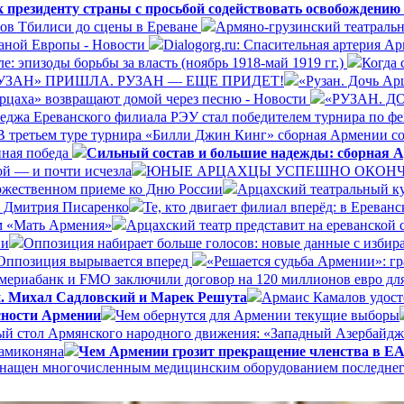
президенту страны с просьбой содействовать освобождению
ров Тбилиси до сцены в Ереване
Армяно-грузинский театральн
раной Европы - Новости
Dialogorg.ru: Спасительная артерия А
: эпизоды борьбы за власть (ноябрь 1918-май 1919 гг.)
Когда 
УЗАН» ПРИШЛА. РУЗАН — ЕЩЕ ПРИДЕТ!
«Рузан. Дочь Арц
Арцаха» возвращают домой через песню - Новости
«РУЗАН. 
леджа Ереванского филиала РЭУ стал победителем турнира по ф
В третьем туре турнира «Билли Джин Кинг» сборная Армении со
нная победа
Сильный состав и большие надежды: сборная А
ой — и почти исчезла
ЮНЫЕ АРЦАХЦЫ УСПЕШНО ОКОНЧИ
ржественном приеме ко Дню России
Арцахский театральный ку
а Дмитрия Писаренко
Те, кто двигает филиал вперёд: в Ерева
ом «Мать Армения»
Арцахский театр представит на ереванской
ии
Оппозиция набирает больше голосов: новые данные с избир
Оппозиция вырывается вперед
«Решается судьба Армении»: г
ериабанк и FMO заключили договор на 120 миллионов евро дл
и. Михал Садловский и Марек Решута
Армаис Камалов удост
сности Армении
Чем обернутся для Армении текущие выборы
ый стол Армянского народного движения: «Западный Азербайдж
Мамиконяна
Чем Армении грозит прекращение членства в 
 оснащен многочисленным медицинским оборудованием последне