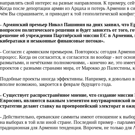
направлять свой интерес на разные направления. К примеру, се
Когда после депортации армян из Арцаха и потерь Армении в си
чём Вы спрашиваете, и приводит к той геополитической конфигур
- Армянский премьер Никол Пашинян на днях заявил, что Ер
вопросом политического решения и будет зависеть от того, г
решение об учреждении Партнёрской миссии ЕС в Армении, 
кибератаки и незаконные финансовые потоки».
- Согласен с армянским премьером. Повторюсь: сегодня Армения 
процесс. Когда он согласится, и согласится ли вообще - вот ос
размытыми, и нечёткими полномочиями, - конечно же, это име
проектов с разными странами мира, от Марокко до Палестины, 
Подобные проекты иногда эффективны. Например, я довольно 
вполне возможно, закроется в феврале будущего года.
- Существует распространённое мнение, что создание мисси
Евросоюз, являются важным элементом внутриармянской пов
стратегии делают ставку на проевропейский электорат и ож
- Действительно, ереванские саммиты имеют отношение к выбо
на выборах в той или иной стране. Последний пример - парлам
традиционная для Армении тенденция. Впрочем, не только для