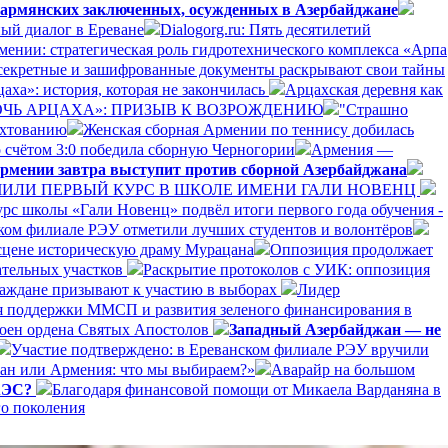
 армянских заключенных, осужденных в Азербайджане
ый диалог в Ереване
Dialogorg.ru: Пять десятилетий
рмении: стратегическая роль гидротехнического комплекса «Арпа
секретные и зашифрованные документы раскрывают свои тайны
аха»: история, которая не закончилась
Арцахская деревня как
ДОЧЬ АРЦАХА»: ПРИЗЫВ К ВОЗРОЖДЕНИЮ
"Страшно
ехтованию
Женская сборная Армении по теннису добилась
 счётом 3:0 победила сборную Черногории
Армения —
рмении завтра выступит против сборной Азербайджана
ЛИ ПЕРВЫЙ КУРС В ШКОЛЕ ИМЕНИ ГАЛИ НОВЕНЦ
рс школы «Гали Новенц» подвёл итоги первого года обучения -
нском филиале РЭУ отметили лучших студентов и волонтёров
 сцене историческую драму Мурацана
Оппозиция продолжает
ательных участков
Раскрытие протоколов с УИК: оппозиция
раждане призывают к участию в выборах
Лидер
я поддержки ММСП и развития зеленого финансирования в
оен ордена Святых Апостолов
Западный Азербайджан — не
Участие подтверждено: в Ереванском филиале РЭУ вручили
ан или Армения: что мы выбираем?»
Аварайр на большом
ЕАЭС?
Благодаря финансовой помощи от Микаела Варданяна в
го поколения