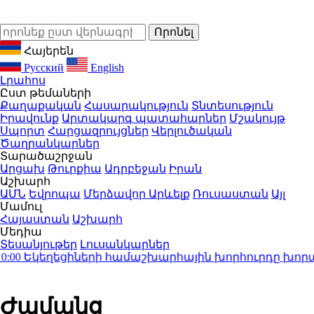
Հայերեն
Русский
English
Լրահոս
Ըստ թեմաների
Քաղաքական
Հասարակություն
Տնտեսություն
Իրավունք
Արտակարգ պատահարներ
Մշակույթ
Սպորտ
Հարցազրույցներ
Վերլուծական
Ծաղրանկարներ
Տարածաշրջան
Արցախ
Թուրքիա
Ադրբեջան
Իրան
Աշխարհ
ԱՄՆ
Եվրոպա
Մերձավոր Արևելք
Ռուսաստան
Այլ
Մամուլ
Հայաստան
Աշխարհ
Մեդիա
Տեսանյութեր
Լուսանկարներ
Եկեղեցիների համաշխարհային խորհուրդը խորապես
Ժամանց