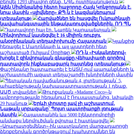
բերվել 1293 միավոր զենք․ ՆԳՆ ոստիկանություն
Ալեն Սիմոնյանից հետո հաջորդը Հայկ Կոնջորյանն է․
նրա մասին «սլիվները» ՔՊ-ն է կազմակերպում
(տեսանյութ)
Հարվածներ են հասցվել Ուկրաինայի
նավահանգստային ենթակառուցվածքներին. ՌԴ ՊՆ
Դատավորը հայ էր․ Նարեկ Կարապետյան
Մինվոդիում կասեցվել է 16 միլիոն ռուբլու
անօրինական տեղափոխումը Հայաստան
Կյանքից
հեռացել է Մադոննայի և այլ աստղերի հետ
աշխատած Ուիլյամ Օրբիթը
ՌԴ-ն «Իսկանդերով»
խոցել է զինվորական գնացքը.Վեհափառի գործով
դատավորն ինքնաբացարկ հայտնեց (տեսանյութ)
Փաշինյանը հայտարարել է ԵԱՏՄ-ում ապրանքների և
աշխատուժի ազատ տեղաշարժի խնդիրների մասին
Պետական դավաճանության 4, լրտեսության՝ 5,
ահաբեկչության նախապատրաստության 1 դեպք.
ԱԱԾ տվյալներ
Թուրքական «Madame Coco»-ն
ամբողջությամբ հեռանում է Ռուսաստանից․ կփակվի
29 խանութ
Երևի փոստը լավ չի աշխատում․
Նաթան սրբազանը՝ Պոլսո պատրիարքի լռության
մասին
Հայաստանին ևս 5000 էլեկտրոմոբիլի
անմաքս ներմուծման քվոտա է հատկացվել
«Արարատցեմենտ»-ին պատկանող մարզադպրոցի
ձեռքբերման գործընթացում խախտումներ են