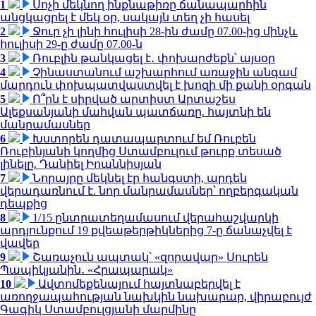
1
Սոչի մեկնող ինքնաթիռը ճանապարհին
անցկացրել է մեկ օր, սակայն տեղ չի հասել
2
Ջուր չի լինի հուլիսի 28-ին ժամը 07.00-ից մինչև
հուլիսի 29-ը ժամը 07.00-ն
3
Ռուբլին թանկացել է․ փոխարժեքն՝ այսօր
4
Չինաստանում աշխարհում առաջին անգամ
մարդուն փոխպատվաստվել է խոզի մի քանի օրգան
5
Ո՞րն է սիրված արտիստ Արտաշես
Ալեքսանյանի մահվան պատճառը. հայտնի են
մանրամասներ
6
Խստորեն դատապարտում եմ Ռուբեն
Ռուբինյանի կողմից Ստամբուլում թուրք տեսած
լինելը. Դանիել Իոաննիսյան
7
Նորայրը մեկնել էր հանգստի, արդեն
վերադառնում է. նոր մանրամասներ՝ ողբերգական
դեպքից
8
1/15 ընտրատեղամասում վերահաշվարկի
արդյունքում 19 քվեաթերթիկներից 7-ը ճանաչվել է
վավեր
9
Շառաչուն ապտակ՝ «զորավար» Սուրեն
Պապիկյանին․ «Հրապարակ»
10
Ավտոմեքենայում հայտնաբերվել է
առողջապահության նախկին նախարար, վիրաբույժ
Գագիկ Ստամբուլցյանի մարմինը