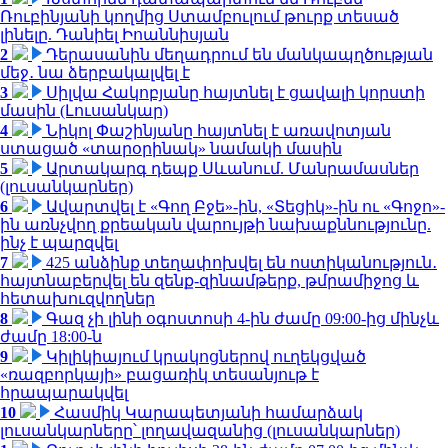
Ռուբինյանի կողմից Ստամբուլում թուրք տեսած
լինելը. Դանիել Իոաննիսյան
2
Դերասանին մեղադրում են մանկապղծության
մեջ․ նա ձերբակալվել է
3
Սիլվա Հակոբյանը հայտնել է ցավալի կորստի
մասին (Լուսանկար)
4
Նիկոլ Փաշինյանը հայտնել է առավոտյան
ստացած «տարօրինակ» նամակի մասին
5
Արտակարգ դեպք Սևանում. Մանրամասներ
(լուսանկարներ)
6
Ավարտվել է «Գող Բջե»-ին, «Տեցիկ»-ին ու «Գոջո»-
ին առնչվող քրեական վարույթի նախաքննությունը.
ինչ է պարզվել
7
425 անձինք տեղափոխվել են ոստիկանություն․
հայտնաբերվել են զենք-զինամթերք, թմրամիջոց և
հետախուզվողներ
8
Գազ չի լինի օգոստոսի 4-ին ժամը 09:00-ից մինչև
ժամը 18:00-ն
9
Կիլիկիայում կրակոցներով ուղեկցված
«ռազբորկայի» բացառիկ տեսանյութ է
հրապարակվել
10
Հասմիկ Կարապետյանի համարձակ
լուսանկարները՝ լողավազանից (լուսանկարներ)