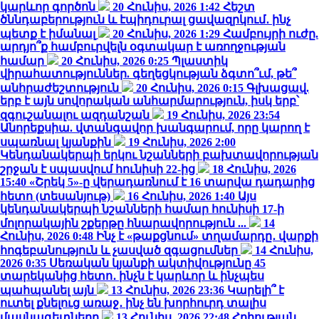
կարևոր գործոն
20 Հունիս, 2026 1:42
Հեշտ
ծննդաբերություն և էպիդուրալ ցավազրկում․ ինչ
պետք է իմանալ
20 Հունիս, 2026 1:29
Համբույրի ուժը.
արդյո՞ք համբուրվելն օգտակար է առողջության
համար
20 Հունիս, 2026 0:25
Պլաստիկ
վիրահատություններ. գեղեցկության ձգտո՞ւմ, թե՞
անհրաժեշտություն
20 Հունիս, 2026 0:15
Գլխացավ.
երբ է այն սովորական անհարմարություն, իսկ երբ՝
զգուշանալու ազդանշան
19 Հունիս, 2026 23:54
Անորեքսիա. վտանգավոր խանգարում, որը կարող է
սպառնալ կյանքին
19 Հունիս, 2026 2:00
Կենդանակերպի երկու նշանների բախտավորության
շրջան է սպասվում հունիսի 22-ից
18 Հունիս, 2026
15:40
«Շրեկ 5»-ը վերադառնում է 16 տարվա դադարից
հետո (տեսանյութ)
16 Հունիս, 2026 1:40
Այս
կենդանակերպի նշանների համար հունիսի 17-ի
մոլորակային շքերթը հնարավորություն ...
14
Հունիս, 2026 0:48
Ինչ է «թաքցնում» տղամարդը․ վարքի
հոգեբանություն և չասված զգացումներ
14 Հունիս,
2026 0:35
Սեռական կյանքի ակտիվությունը 45
տարեկանից հետո․ ինչն է կարևոր և ինչպես
պահպանել այն
13 Հունիս, 2026 23:36
Կարելի՞ է
ուտել քնելուց առաջ․ ինչ են խորհուրդ տալիս
մասնագետները
13 Հունիս, 2026 22:48
Հղիության