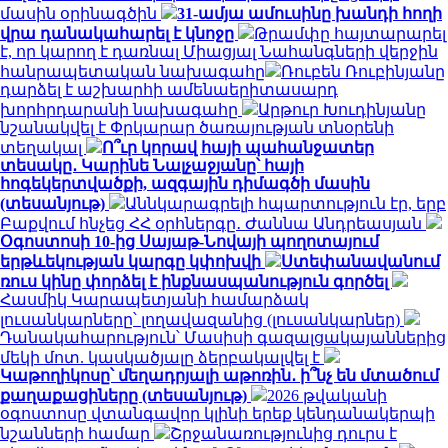
մասին օրինագծին
31-ամյա ամուսինը խանդի հողի
վրա դանակահարել է կնոջը
Թրամփը հայտարարել
է, որ կարող է դառնալ Միացյալ Նահանգների վերջին
հանրապետական ​​նախագահը
Ռուբեն Ռուբինյանը
դարձել է աշխարհի ամենաերիտասարդ
խորհրդարանի նախագահը
Արթուր Խուդինյանը
նշանակվել է Փրկարար ծառայության տնօրենի
տեղակալ
Ո՞ւր կորավ հայի պահանջատեր
տեսակը․ Կարինե Նալչաջյանը՝ հայի
հոգեկերտվածքի, ազգային դիմագծի մասին
(տեսանյութ)
Աննկարագրելի հպարտություն էր, երբ
Բաքվում հնչեց ՀՀ օրհներգը․ Ժաննա Անդրեասյան
Օգոստոսի 10-ից Սայաթ-Նովայի պողոտայում
երթևեկության կարգը կփոխվի
Ստեփանավանում
ռուս կինը փորձել է ինքնասպանություն գործել
Հասմիկ Կարապետյանի համարձակ
լուսանկարները՝ լողավազանից (լուսանկարներ)
Դանակահարություն՝ Մասիսի գազալցակայաններից
մեկի մոտ. կասկածյալը ձերբակալվել է
Կաթողիկոսը՝ մեղադրյալի աթոռին․ ի՞նչ են մտածում
քաղաքացիները (տեսանյութ)
2026 թվականի
օգոստոսը վտանգավոր կլինի երեք կենդանակերպի
նշանների համար
Շրջանառությունից դուրս է