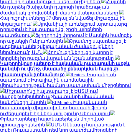
կարևոր բանակցություններ Վուչիչի հետ
Հայտնի
են դարձել Թաիլանդի դպրոցի հրաձգության
ժամանակ զոհվածների մասին մանրամասները
Հայ ուշուիստները 37 մեդալ են նվաճել միջազգային
մրցաշարում
Սլովակիայի արևելքում արտակարգ
դրություն է հայտարարվել շոգի ալիքների
պատճառով
Ֆյոդորովը փորձում է Մասկին համոզել,
որ աջակցի Ուկրաինային
Թրամփը սպառնացել է
արգելափակել շվեյցարական ժամացույցների
ներմուծումը ԱՄՆ
Հորմուզի նեղուցը կարող է
կորցնել իր ռազմավարական նշանակությունը
Կաթողիկոսը չպետք է հայկական դատարանի առջև
կանգնի ու վե՛րջ, մնացածը քննարկման հարց չի․
փաստաբան (տեսանյութ)
Reuters. Իսպանիան
սպառնում է Իտալիային սահմանային
վերահսկողության համար պատասխան միջոցներով
Միշուստինը հայտարարել է ԵԱՏՄ-ում
մարքեթփլեյսների աշխատանքի միասնական
կանոնների մասին
El Mundo. Իսպանական
նավատորմը միգրացիոն ճգնաժամի ֆոնին
ուժեղացրել է իր ներկայությունը Սեուտայում
Փրկարարները հայտնաբերել են մոլորված
զբոսաշրջիկներին
ԱՄՆ Սենատը հավանություն է
տվել Ռուսաստանի դեմ նոր պատժամիջոցների