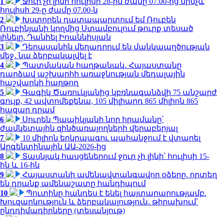
1
Ջուր չի լինի հուլիսի 28-ին ժամը 07.00-ից մինչև
հուլիսի 29-ը ժամը 07.00-ն
2
Խստորեն դատապարտում եմ Ռուբեն
Ռուբինյանի կողմից Ստամբուլում թուրք տեսած
լինելը. Դանիել Իոաննիսյան
3
Դերասանին մեղադրում են մանկապղծության
մեջ․ նա ձերբակալվել է
4
Պատմական հաղթանակ․ Հայաստանը
դարձավ աշխարհի առաջնության մեդալային
հաշվարկի հաղթող
5
Գագիկ Ծառուկյանից կբռնագանձվի 75 անշարժ
գույք, 42 ավտոմեքենա, 105 միլիարդ 865 միլիոն 865
հազար դրամ
6
Սուրեն Պապիկյանի նոր հրամանը՝
ժամկետային զինծառայողների վերաբերյալ
7
10 միլիոն երկրպագու պահանջում է վտարել
Արգենտինային ԱԱ-2026-ից
8
Տասնյակ հասցեներում ջուր չի լինի՝ հուլիսի 15-
ին և 16-ին
9
Հայաստանի ամենավտանգավոր օձերը. որտեղ
են դրանք ամենաշատը հանդիպում
10
Պուտինը հանդես է եկել հայտարարությամբ.
Խուզարկություն և ձերբակալություն․ թիրախում՝
ընդդիմադիրները (տեսանյութ)