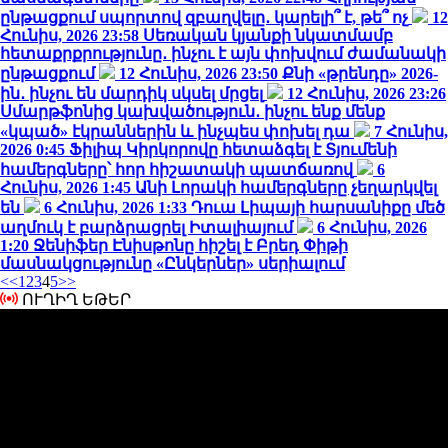
ընթացքում սպորտով զբաղվելը․ կարելի՞ է, թե՞ ոչ
12
Հունիս, 2026 23:58
Սեռական կյանքի նկատմամբ
հետաքրքրությունը․ ինչու է այն փոխվում ժամանակի
ընթացքում
12 Հունիս, 2026 23:50
Քնի «թրենդը» 2026-
ին․ ինչու են մարդիկ սկսել մրցել
12 Հունիս, 2026 23:26
Սմարթֆոնից կախվածություն․ ինչու ենք մենք
«կպած» էկրաններին և ինչպես փոխել դա
7 Հունիս,
2026 0:45
Ֆիլիպ Կիրկորովը հետաձգել է Տյումենի
համերգները՝ հոր հիշատակի պատճառով
6
Հունիս, 2026 1:45
Անի Լորակի համերգները չեղարկվել
են
6 Հունիս, 2026 1:33
Դուա Լիպայի հարսանիքը մեծ
աղմուկ է բարձրացրել Իտալիայում
6 Հունիս, 2026
1:20
Ջենիֆեր Էնիսթոնը հիշել է Բրեդ Փիթի
մասնակցությունը «Ընկերներ» սերիալում
<<
1
2
3
4
5
>>
ՈՒՂԻՂ ԵԹԵՐ