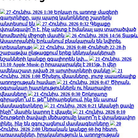
27 Հունիս, 2026 1:30
Երկար ու առողջ մազերի
գաղտնիքը․ այս պարզ կանոնները շատերն
անտեսում են
27 Հունիս, 2026 0:32
Գելլաքը
վտանգավո՞ր է․ ինչ պետք է իմանալ այս տարածված
կոսմետիկ միջոցի մասին
26 Հունիս, 2026 14:56
Տաթև
Ասատրյանին Երևանում բնակարան են նվիրել.
(տեսանյութ)
22 Հունիս, 2026 0:40
Հունիսի 22-28-ի
շաբաթվա ընթացքում երեք կենդանակերպի
նշանների կյանքը զգալիորեն կփ...
21 Հունիս, 2026
13:10
Apple Music-ը հրապարակել է 2015թ․ ի վեր
ամենաշատ լսված 20 արտիստների ցանկը
21
Հունիս, 2026 1:00
Ծխելու վնասները․ լուրջ սպառնալիք
առողջության համար
21 Հունիս, 2026 0:47
Ծիրան․
օգտակար հատկություններն ու հնարավոր
վնասները
21 Հունիս, 2026 0:30
Շոկոլադը
գիրացնո՞ւմ է, թե՞ նիհարեցնում. ինչ են ասում
մասնագետները
21 Հունիս, 2026 0:21
Ականջի ցավը
ինչի՞ մասին կարող է վկայել
21 Հունիս, 2026 0:10
Շուրթերի ծավալի մեծացումը կարո՞ղ է վտանգավոր
լինել․ ինչ են զգուշացնում մասնագետները
20
Հունիս, 2026 2:00
Սեռական կյանքը 60-ից հետո.
առասպելներ, իրականություն և առողջության