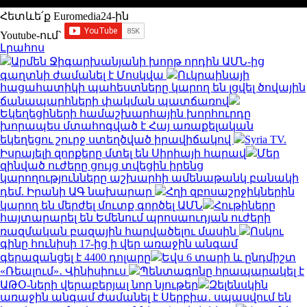
Հետևե՛ք Euromedia24-ին
Youtube-ում`
Լրահոս
Արմեն Ջիգարխանյանի խորթ որդին ԱՄՆ-ից
գաղտնի ժամանել է Մոսկվա
Ուկրաինայի
հացահատիկի պահեստները կարող են լցվել ծովային
ճանապարհների փակման պատճառով
Եկեղեցիների համաշխարհային խորհուրդը
խորապես մտահոգված է Հայ առաքելական
եկեղեցու շուրջ ստեղծված իրավիճակով
Syria TV.
Իսրայելի զորքերը մտել են Սիրիայի հարավ
Մեր
զինված ուժերը ցույց տվեցին իրենց
կարողությունները աշխարհի ամենաթանկ բանակի
դեմ. Իրանի ԱԳ նախարար
Հղի զբոսաշրջիկներին
կարող են մերժել մուտք գործել ԱՄՆ
Հութիները
հայտարարել են Եմենում պրոսաուդյան ուժերի
ռազմական բազային հարվածելու մասին
Ոսկու
գինը հունիսի 17-ից ի վեր առաջին անգամ
գերազանցել է 4400 դոլարը
Եվս 6 տարի և ընդմիշտ
«Ռեալում»․ Վինիսիուս
Պենտագոնը հրապարակել է
ԱԹՕ-ների վերաբերյալ նոր նյութեր
Զելենսկին
առաջին անգամ ժամանել է Սերբիա․ սպասվում են