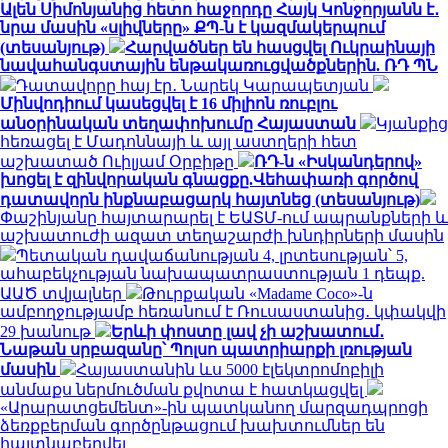
Ալեն Սիմոնյանից հետո հաջորդը Հայկ Կոնջորյանն է․
նրա մասին «սլիվները» ՔՊ-ն է կազմակերպում
(տեսանյութ)
Հարվածներ են հասցվել Ուկրաինայի
նավահանգստային ենթակառուցվածքներին. ՌԴ ՊՆ
Դատավորը հայ էր․ Նարեկ Կարապետյան
Մինվոդիում կասեցվել է 16 միլիոն ռուբլու
անօրինական տեղափոխումը Հայաստան
Կյանքից
հեռացել է Մադոննայի և այլ աստղերի հետ
աշխատած Ուիլյամ Օրբիթը
ՌԴ-ն «Իսկանդերով»
խոցել է զինվորական գնացքը.Վեհափառի գործով
դատավորն ինքնաբացարկ հայտնեց (տեսանյութ)
Փաշինյանը հայտարարել է ԵԱՏՄ-ում ապրանքների և
աշխատուժի ազատ տեղաշարժի խնդիրների մասին
Պետական դավաճանության 4, լրտեսության՝ 5,
ահաբեկչության նախապատրաստության 1 դեպք.
ԱԱԾ տվյալներ
Թուրքական «Madame Coco»-ն
ամբողջությամբ հեռանում է Ռուսաստանից․ կփակվի
29 խանութ
Երևի փոստը լավ չի աշխատում․
Նաթան սրբազանը՝ Պոլսո պատրիարքի լռության
մասին
Հայաստանին ևս 5000 էլեկտրոմոբիլի
անմաքս ներմուծման քվոտա է հատկացվել
«Արարատցեմենտ»-ին պատկանող մարզադպրոցի
ձեռքբերման գործընթացում խախտումներ են
հայտնաբերվել