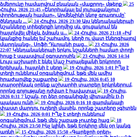
ձմերուկը համարվում բնական «մաքրող» մթերք
25
Հուլիս, 2026 21:45
«Շնորհակալ եմ յուրաքանչյուր
փորձության համար». Արմենչիկի կնոջ գրառումը՝
ծննդյան ...
24 Հուլիս, 2026 23:30
Այս կենդանակերպի
նշանները տիեզերքի կողմից սև ցուցակում են
հայտնվել մինչև ձմռան ս...
24 Հուլիս, 2026 21:18
«Իմ
կյանքից հանել եմ շահամոլ, կեղծ ու վատ էներգիայով
մարդկանց»․ Սոֆի Դևոյանի բաց...
23 Հուլիս, 2026
22:07
Կենդանակերպի երկու նշանների համար փողի
հոսք է սպասվում օգոստոսին
23 Հուլիս, 2026 14:34
Լույս աշխարհ է եկել Մաշ Իսրայելյանի երկրորդ
երեխան․ հայտնի է սեռը
19 Հուլիս, 2026 1:01
Ի՞նչ է
տեղի ունենում օրգանիզմում, եթե մեկ ամիս
հրաժարվեք շաքարից
19 Հուլիս, 2026 0:45
10
տարօրինակ օրենք աշխարհի տարբեր երկրներում,
որոնց գոյությանը դժվար է հավատալ
19 Հուլիս,
2026 0:31
7 նշան, որ ձեր օրգանիզմը վիտամին D-ի
պակաս ունի
19 Հուլիս, 2026 0:16
10 զարմանալի
փաստ մարդու ուղեղի մասին, որոնք շատերը չգիտեն
19 Հուլիս, 2026 0:01
Ի՞նչ է տեղի ունենում
օրգանիզմում, եթե մեկ շաբաթ չուտեք հաց
18
Հուլիս, 2026 23:50
Ինչ կլինի, եթե Երկիրը մեկ օր կանգ
առնի
15 Հուլիս, 2026 15:50
«Գարեջրի օրեր»