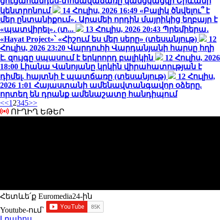
ցուցահանդես-տոնավաճառը կանցկացվի Երևանի
կենտրոնում
14 Հուլիս, 2026 16:49
«Բալիկ ծնվելու՞ է
մեր ընտանիքում»․ Արամեի որդին մայրիկից եղբայր է
«պատվիրել»․ (տ...
13 Հուլիս, 2026 20:43
Պրեմիերա․
«Hayat Project»՝ «Հիշում ես մեր սերը» (տեսանյութ)
12
Հուլիս, 2026 23:20
Վարդուհի Վարդանյանի հարսը հղի
է. զույգը սպասում է երկրորդ բալիկին
12 Հուլիս, 2026
18:00
Լիանա Վանոյանը կրկին վիրահատության է
դիմել. հայտնի է պատճառը (տեսանյութ)
12 Հուլիս,
2026 1:01
Հայաստանի ամենավտանգավոր օձերը.
որտեղ են դրանք ամենաշատը հանդիպում
<<
1
2
3
4
5
>>
ՈՒՂԻՂ ԵԹԵՐ
Հետևե՛ք Euromedia24-ին
Youtube-ում`
Լրահոս