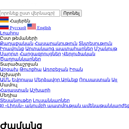
Հայերեն
Русский
English
Լրահոս
Ըստ թեմաների
Քաղաքական
Հասարակություն
Տնտեսություն
Իրավունք
Արտակարգ պատահարներ
Մշակույթ
Սպորտ
Հարցազրույցներ
Վերլուծական
Ծաղրանկարներ
Տարածաշրջան
Արցախ
Թուրքիա
Ադրբեջան
Իրան
Աշխարհ
ԱՄՆ
Եվրոպա
Մերձավոր Արևելք
Ռուսաստան
Այլ
Մամուլ
Հայաստան
Աշխարհ
Մեդիա
Տեսանյութեր
Լուսանկարներ
իդսն» ակումբի պատմության ամենաթանկարժեք տր
Ժամանց