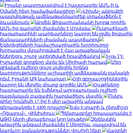
Իրանը պատրաստվում է հաստատել ԱՄՆ-ի և
Օմանի հետ համաձայնագիրը
«Լիդսն» ակումբի
պատմության ամենաթանկարժեք տրանսֆերն է
ձևակերպել
Արմեն Ջիգարխանյանի խորթ որդին
ԱՄՆ-ից գաղտնի ժամանել է Մոսկվա
Ուկրաինայի
հացահատիկի պահեստները կարող են լցվել ծովային
ճանապարհների փակման պատճառով
Եկեղեցիների համաշխարհային խորհուրդը
խորապես մտահոգված է Հայ առաքելական
եկեղեցու շուրջ ստեղծված իրավիճակով
Syria TV.
Իսրայելի զորքերը մտել են Սիրիայի հարավ
Մեր
զինված ուժերը ցույց տվեցին իրենց
կարողությունները աշխարհի ամենաթանկ բանակի
դեմ. Իրանի ԱԳ նախարար
Հղի զբոսաշրջիկներին
կարող են մերժել մուտք գործել ԱՄՆ
Հութիները
հայտարարել են Եմենում պրոսաուդյան ուժերի
ռազմական բազային հարվածելու մասին
Ոսկու
գինը հունիսի 17-ից ի վեր առաջին անգամ
գերազանցել է 4400 դոլարը
Եվս 6 տարի և ընդմիշտ
«Ռեալում»․ Վինիսիուս
Պենտագոնը հրապարակել է
ԱԹՕ-ների վերաբերյալ նոր նյութեր
Զելենսկին
առաջին անգամ ժամանել է Սերբիա․ սպասվում են
կարևոր բանակցություններ Վուչիչի հետ
Հայտնի