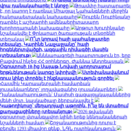
վրա դանակահարել է կնոջը
Թրամփը հայտարարել
է, որ կարող է դառնալ Միացյալ Նահանգների վերջին
հանրապետական ​​նախագահը
Ռուբեն Ռուբինյանը
դարձել է աշխարհի ամենաերիտասարդ
խորհրդարանի նախագահը
Արթուր Խուդինյանը
նշանակվել է Փրկարար ծառայության տնօրենի
տեղակալ
Ո՞ւր կորավ հայի պահանջատեր
տեսակը․ Կարինե Նալչաջյանը՝ հայի
հոգեկերտվածքի, ազգային դիմագծի մասին
(տեսանյութ)
Աննկարագրելի հպարտություն էր, երբ
Բաքվում հնչեց ՀՀ օրհներգը․ Ժաննա Անդրեասյան
Օգոստոսի 10-ից Սայաթ-Նովայի պողոտայում
երթևեկության կարգը կփոխվի
Ստեփանավանում
ռուս կինը փորձել է ինքնասպանություն գործել
Հասմիկ Կարապետյանի համարձակ
լուսանկարները՝ լողավազանից (լուսանկարներ)
Դանակահարություն՝ Մասիսի գազալցակայաններից
մեկի մոտ. կասկածյալը ձերբակալվել է
Կաթողիկոսը՝ մեղադրյալի աթոռին․ ի՞նչ են մտածում
քաղաքացիները (տեսանյութ)
2026 թվականի
օգոստոսը վտանգավոր կլինի երեք կենդանակերպի
նշանների համար
Շրջանառությունից դուրս է
բերվել 1293 միավոր զենք․ ՆԳՆ ոստիկանություն