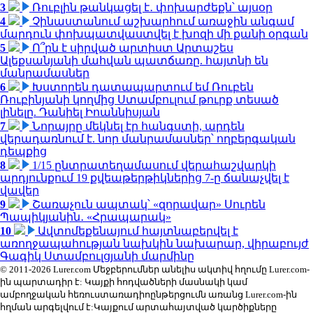
3
Ռուբլին թանկացել է․ փոխարժեքն՝ այսօր
4
Չինաստանում աշխարհում առաջին անգամ
մարդուն փոխպատվաստվել է խոզի մի քանի օրգան
5
Ո՞րն է սիրված արտիստ Արտաշես
Ալեքսանյանի մահվան պատճառը. հայտնի են
մանրամասներ
6
Խստորեն դատապարտում եմ Ռուբեն
Ռուբինյանի կողմից Ստամբուլում թուրք տեսած
լինելը. Դանիել Իոաննիսյան
7
Նորայրը մեկնել էր հանգստի, արդեն
վերադառնում է. նոր մանրամասներ՝ ողբերգական
դեպքից
8
1/15 ընտրատեղամասում վերահաշվարկի
արդյունքում 19 քվեաթերթիկներից 7-ը ճանաչվել է
վավեր
9
Շառաչուն ապտակ՝ «զորավար» Սուրեն
Պապիկյանին․ «Հրապարակ»
10
Ավտոմեքենայում հայտնաբերվել է
առողջապահության նախկին նախարար, վիրաբույժ
Գագիկ Ստամբուլցյանի մարմինը
© 2011-2026 Lurer.com Մեջբերումներ անելիս ակտիվ հղումը Lurer.com-
ին պարտադիր է: Կայքի հոդվածների մասնակի կամ
ամբողջական հեռուստառադիոընթերցումն առանց Lurer.com-ին
հղման արգելվում է:Կայքում արտահայտված կարծիքները