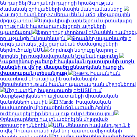
են դարձել Թաիլանդի դպրոցի հրաձգության
ժամանակ զոհվածների մասին մանրամասները
Հայ ուշուիստները 37 մեդալ են նվաճել միջազգային
մրցաշարում
Սլովակիայի արևելքում արտակարգ
դրություն է հայտարարվել շոգի ալիքների
պատճառով
Ֆյոդորովը փորձում է Մասկին համոզել,
որ աջակցի Ուկրաինային
Թրամփը սպառնացել է
արգելափակել շվեյցարական ժամացույցների
ներմուծումը ԱՄՆ
Հորմուզի նեղուցը կարող է
կորցնել իր ռազմավարական նշանակությունը
Կաթողիկոսը չպետք է հայկական դատարանի առջև
կանգնի ու վե՛րջ, մնացածը քննարկման հարց չի․
փաստաբան (տեսանյութ)
Reuters. Իսպանիան
սպառնում է Իտալիային սահմանային
վերահսկողության համար պատասխան միջոցներով
Միշուստինը հայտարարել է ԵԱՏՄ-ում
մարքեթփլեյսների աշխատանքի միասնական
կանոնների մասին
El Mundo. Իսպանական
նավատորմը միգրացիոն ճգնաժամի ֆոնին
ուժեղացրել է իր ներկայությունը Սեուտայում
Փրկարարները հայտնաբերել են մոլորված
զբոսաշրջիկներին
ԱՄՆ Սենատը հավանություն է
տվել Ռուսաստանի դեմ նոր պատժամիջոցների
մասին օրինագծին
31-ամյա ամուսինը խանդի հողի