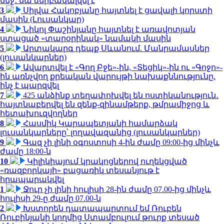
մեջ․ նա ձերբակալվել է
3
Սիլվա Հակոբյանը հայտնել է ցավալի կորստի
մասին (Լուսանկար)
4
Նիկոլ Փաշինյանը հայտնել է առավոտյան
ստացած «տարօրինակ» նամակի մասին
5
Արտակարգ դեպք Սևանում. Մանրամասներ
(լուսանկարներ)
6
Ավարտվել է «Գող Բջե»-ին, «Տեցիկ»-ին ու «Գոջո»-
ին առնչվող քրեական վարույթի նախաքննությունը.
ինչ է պարզվել
7
425 անձինք տեղափոխվել են ոստիկանություն․
հայտնաբերվել են զենք-զինամթերք, թմրամիջոց և
հետախուզվողներ
8
Հասմիկ Կարապետյանի համարձակ
լուսանկարները՝ լողավազանից (լուսանկարներ)
9
Գազ չի լինի օգոստոսի 4-ին ժամը 09:00-ից մինչև
ժամը 18:00-ն
10
Կիլիկիայում կրակոցներով ուղեկցված
«ռազբորկայի» բացառիկ տեսանյութ է
հրապարակվել
1
Ջուր չի լինի հուլիսի 28-ին ժամը 07.00-ից մինչև
հուլիսի 29-ը ժամը 07.00-ն
2
Խստորեն դատապարտում եմ Ռուբեն
Ռուբինյանի կողմից Ստամբուլում թուրք տեսած