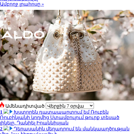
Ամբողջ լրահոսը »
Ամենադիտված
1
Խստորեն դատապարտում եմ Ռուբեն
Ռուբինյանի կողմից Ստամբուլում թուրք տեսած
լինելը. Դանիել Իոաննիսյան
2
Դերասանին մեղադրում են մանկապղծության