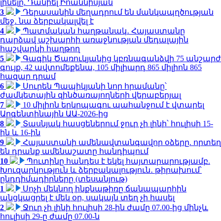
լինելը. Դանիել Իոաննիսյան
3
Դերասանին մեղադրում են մանկապղծության
մեջ․ նա ձերբակալվել է
4
Պատմական հաղթանակ․ Հայաստանը
դարձավ աշխարհի առաջնության մեդալային
հաշվարկի հաղթող
5
Գագիկ Ծառուկյանից կբռնագանձվի 75 անշարժ
գույք, 42 ավտոմեքենա, 105 միլիարդ 865 միլիոն 865
հազար դրամ
6
Սուրեն Պապիկյանի նոր հրամանը՝
ժամկետային զինծառայողների վերաբերյալ
7
10 միլիոն երկրպագու պահանջում է վտարել
Արգենտինային ԱԱ-2026-ից
8
Տասնյակ հասցեներում ջուր չի լինի՝ հուլիսի 15-
ին և 16-ին
9
Հայաստանի ամենավտանգավոր օձերը. որտեղ
են դրանք ամենաշատը հանդիպում
10
Պուտինը հանդես է եկել հայտարարությամբ.
Խուզարկություն և ձերբակալություն․ թիրախում՝
ընդդիմադիրները (տեսանյութ)
1
Սոչի մեկնող ինքնաթիռը ճանապարհին
անցկացրել է մեկ օր, սակայն տեղ չի հասել
2
Ջուր չի լինի հուլիսի 28-ին ժամը 07.00-ից մինչև
հուլիսի 29-ը ժամը 07.00-ն