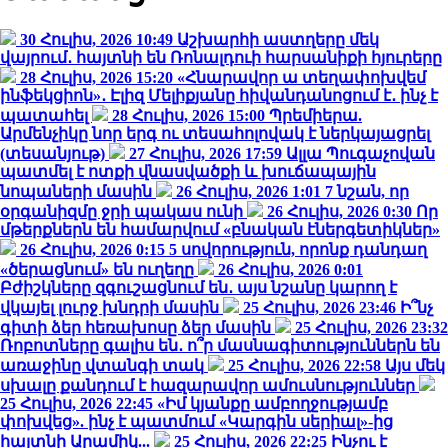
30 Հուլիս, 2026 10:49
Աշխարհի աստղերը մեկ
վայրում․ հայտնի են Ռոնալդուի հարսանիքի հյուրերը
28 Հուլիս, 2026 15:20
«Հնարավոր ա տեղափոխվեմ
ինֆեկցիոն»․ Էլիզ Մելիքյանը հիվանդանոցում է․ ինչ է
պատահել
28 Հուլիս, 2026 15:00
Պրեմիերա.
Արմենչիկը նոր երգ ու տեսահոլովակ է ներկայացրել
(տեսանյութ)
27 Հուլիս, 2026 17:59
Ալլա Պուգաչովան
պատմել է ոտքի վնասվածքի և խուճապային
նոպաների մասին
26 Հուլիս, 2026 1:01
7 նշան, որ
օրգանիզմը ջրի պակաս ունի
26 Հուլիս, 2026 0:30
Որ
մթերքներն են համարվում «բնական էներգետիկներ»
26 Հուլիս, 2026 0:15
5 սովորություն, որոնք դանդաղ
«ծերացնում» են ուղեղը
26 Հուլիս, 2026 0:01
Բժիշկները զգուշացնում են․ այս նշանը կարող է
վկայել լուրջ խնդրի մասին
25 Հուլիս, 2026 23:46
Ի՞նչ
գիտի ձեր հեռախոսը ձեր մասին
25 Հուլիս, 2026 23:32
Ռոբոտները գալիս են․ ո՞ր մասնագիտություններն են
առաջինը վտանգի տակ
25 Հուլիս, 2026 22:58
Այս մեկ
սխալը քանդում է հազարավոր ամուսնություններ
25 Հուլիս, 2026 22:45
«Իմ կյանքը ամբողջությամբ
փոխվեց». ինչ է պատմում «Կարգին սերիալ»-ից
հայտնի Արամիկ...
25 Հուլիս, 2026 22:25
Ինչու է