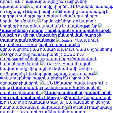
դրություն է հայտարարվել շոգի ալիքների
պատճառով
Ֆյոդորովը փորձում է Մասկին համոզել,
որ աջակցի Ուկրաինային
Թրամփը սպառնացել է
արգելափակել շվեյցարական ժամացույցների
ներմուծումը ԱՄՆ
Հորմուզի նեղուցը կարող է
կորցնել իր ռազմավարական նշանակությունը
Կաթողիկոսը չպետք է հայկական դատարանի առջև
կանգնի ու վե՛րջ, մնացածը քննարկման հարց չի․
փաստաբան (տեսանյութ)
Reuters. Իսպանիան
սպառնում է Իտալիային սահմանային
վերահսկողության համար պատասխան միջոցներով
Միշուստինը հայտարարել է ԵԱՏՄ-ում
մարքեթփլեյսների աշխատանքի միասնական
կանոնների մասին
El Mundo. Իսպանական
նավատորմը միգրացիոն ճգնաժամի ֆոնին
ուժեղացրել է իր ներկայությունը Սեուտայում
Փրկարարները հայտնաբերել են մոլորված
զբոսաշրջիկներին
ԱՄՆ Սենատը հավանություն է
տվել Ռուսաստանի դեմ նոր պատժամիջոցների
մասին օրինագծին
31-ամյա ամուսինը խանդի հողի
վրա դանակահարել է կնոջը
Թրամփը հայտարարել
է, որ կարող է դառնալ Միացյալ Նահանգների վերջին
հանրապետական ​​նախագահը
Ռուբեն Ռուբինյանը
դարձել է աշխարհի ամենաերիտասարդ