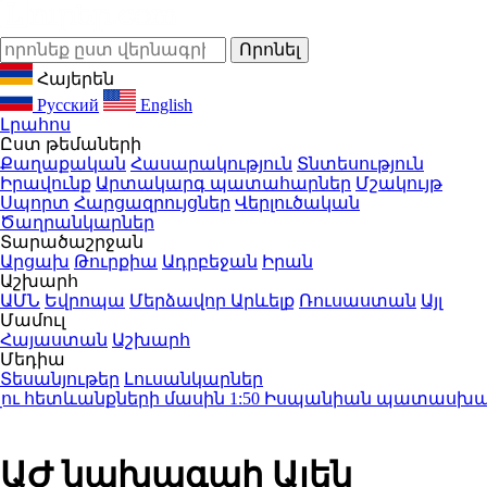
Հայերեն
Русский
English
Լրահոս
Ըստ թեմաների
Քաղաքական
Հասարակություն
Տնտեսություն
Իրավունք
Արտակարգ պատահարներ
Մշակույթ
Սպորտ
Հարցազրույցներ
Վերլուծական
Ծաղրանկարներ
Տարածաշրջան
Արցախ
Թուրքիա
Ադրբեջան
Իրան
Աշխարհ
ԱՄՆ
Եվրոպա
Մերձավոր Արևելք
Ռուսաստան
Այլ
Մամուլ
Հայաստան
Աշխարհ
Մեդիա
Տեսանյութեր
Լուսանկարներ
ւ հետևանքների մասին
1:50
Իսպանիան պատասխան միջ
ԱԺ նախագահ Ալեն