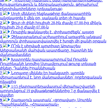
10
Պուտինը հանդես է եկել հայտարարությամբ.
Խուզարկություն և ձերբակալություն․ թիրախում՝
ընդդիմադիրները (տեսանյութ)
1
Սոչի մեկնող ինքնաթիռը ճանապարհին
անցկացրել է մեկ օր, սակայն տեղ չի հասել
2
Ջուր չի լինի հուլիսի 28-ին ժամը 07.00-ից մինչև
հուլիսի 29-ը ժամը 07.00-ն
3
Ռուբլին թանկացել է․ փոխարժեքն՝ այսօր
4
Չինաստանում աշխարհում առաջին անգամ
մարդուն փոխպատվաստվել է խոզի մի քանի օրգան
5
Ո՞րն է սիրված արտիստ Արտաշես
Ալեքսանյանի մահվան պատճառը. հայտնի են
մանրամասներ
6
Խստորեն դատապարտում եմ Ռուբեն
Ռուբինյանի կողմից Ստամբուլում թուրք տեսած
լինելը. Դանիել Իոաննիսյան
7
Նորայրը մեկնել էր հանգստի, արդեն
վերադառնում է. նոր մանրամասներ՝ ողբերգական
դեպքից
8
1/15 ընտրատեղամասում վերահաշվարկի
արդյունքում 19 քվեաթերթիկներից 7-ը ճանաչվել է
վավեր
9
Շառաչուն ապտակ՝ «զորավար» Սուրեն
Պապիկյանին․ «Հրապարակ»