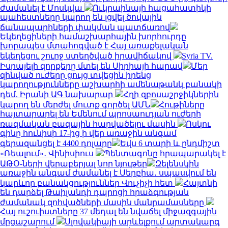
ժամանել է Մոսկվա
Ուկրաինայի հացահատիկի
պահեստները կարող են լցվել ծովային
ճանապարհների փակման պատճառով
Եկեղեցիների համաշխարհային խորհուրդը
խորապես մտահոգված է Հայ առաքելական
եկեղեցու շուրջ ստեղծված իրավիճակով
Syria TV.
Իսրայելի զորքերը մտել են Սիրիայի հարավ
Մեր
զինված ուժերը ցույց տվեցին իրենց
կարողությունները աշխարհի ամենաթանկ բանակի
դեմ. Իրանի ԱԳ նախարար
Հղի զբոսաշրջիկներին
կարող են մերժել մուտք գործել ԱՄՆ
Հութիները
հայտարարել են Եմենում պրոսաուդյան ուժերի
ռազմական բազային հարվածելու մասին
Ոսկու
գինը հունիսի 17-ից ի վեր առաջին անգամ
գերազանցել է 4400 դոլարը
Եվս 6 տարի և ընդմիշտ
«Ռեալում»․ Վինիսիուս
Պենտագոնը հրապարակել է
ԱԹՕ-ների վերաբերյալ նոր նյութեր
Զելենսկին
առաջին անգամ ժամանել է Սերբիա․ սպասվում են
կարևոր բանակցություններ Վուչիչի հետ
Հայտնի
են դարձել Թաիլանդի դպրոցի հրաձգության
ժամանակ զոհվածների մասին մանրամասները
Հայ ուշուիստները 37 մեդալ են նվաճել միջազգային
մրցաշարում
Սլովակիայի արևելքում արտակարգ