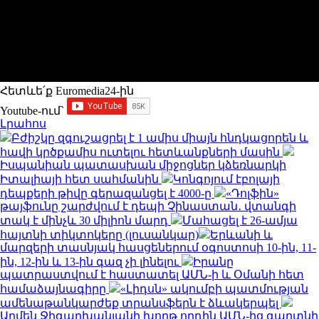
Հետևե՛ք Euromedia24-ին
Youtube-ում`
Լրահոս
Բժիշկը զգուշացրել է 1 ամիս միայն հնդկացորեն և
հավի կրծքամիս ուտելու հետևանքների մասին
Իսպանիան պատասխան միջոցներ կձեռնարկի
Իտալիայի հետ սահմանին
Կոնգոյում էբոլայի
դեպքերի թիվը գերազանցել է 4000-ը
«Դոլֆին»
թայֆունը շարժվում է դեպի Չինաստան․ վտանգի
տակ է մինչև 30 միլիոն մարդ
Մահացել է 26-ամյա
հայտնի տիկտոկերը (լուսանկար)
Երևանի և
մարզերի տասնյակ հասցեներում օգոստոսի 10-ին, 11-
ին, 12-ին և 13-ին գազ չի լինելու
Իրանը
պատրաստվում է հաստատել ԱՄՆ-ի և Օմանի հետ
համաձայնագիրը
«Լիդսն» ակումբի պատմության
ամենաթանկարժեք տրանսֆերն է ձևակերպել
Արմեն Ջիգարխանյանի խորթ որդին ԱՄՆ-ից գաղտնի