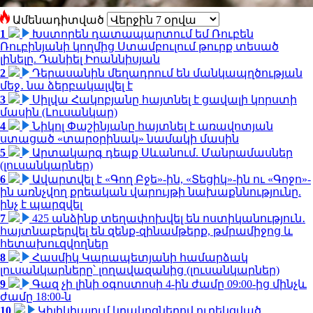
Ամենադիտված
1
Խստորեն դատապարտում եմ Ռուբեն
Ռուբինյանի կողմից Ստամբուլում թուրք տեսած
լինելը. Դանիել Իոաննիսյան
2
Դերասանին մեղադրում են մանկապղծության
մեջ․ նա ձերբակալվել է
3
Սիլվա Հակոբյանը հայտնել է ցավալի կորստի
մասին (Լուսանկար)
4
Նիկոլ Փաշինյանը հայտնել է առավոտյան
ստացած «տարօրինակ» նամակի մասին
5
Արտակարգ դեպք Սևանում. Մանրամասներ
(լուսանկարներ)
6
Ավարտվել է «Գող Բջե»-ին, «Տեցիկ»-ին ու «Գոջո»-
ին առնչվող քրեական վարույթի նախաքննությունը.
ինչ է պարզվել
7
425 անձինք տեղափոխվել են ոստիկանություն․
հայտնաբերվել են զենք-զինամթերք, թմրամիջոց և
հետախուզվողներ
8
Հասմիկ Կարապետյանի համարձակ
լուսանկարները՝ լողավազանից (լուսանկարներ)
9
Գազ չի լինի օգոստոսի 4-ին ժամը 09:00-ից մինչև
ժամը 18:00-ն
10
Կիլիկիայում կրակոցներով ուղեկցված