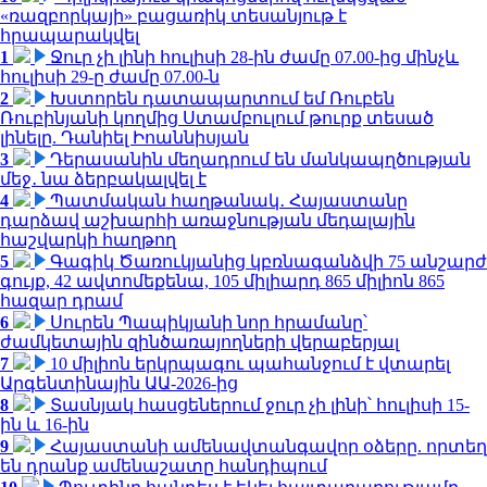
«ռազբորկայի» բացառիկ տեսանյութ է
հրապարակվել
1
Ջուր չի լինի հուլիսի 28-ին ժամը 07.00-ից մինչև
հուլիսի 29-ը ժամը 07.00-ն
2
Խստորեն դատապարտում եմ Ռուբեն
Ռուբինյանի կողմից Ստամբուլում թուրք տեսած
լինելը. Դանիել Իոաննիսյան
3
Դերասանին մեղադրում են մանկապղծության
մեջ․ նա ձերբակալվել է
4
Պատմական հաղթանակ․ Հայաստանը
դարձավ աշխարհի առաջնության մեդալային
հաշվարկի հաղթող
5
Գագիկ Ծառուկյանից կբռնագանձվի 75 անշարժ
գույք, 42 ավտոմեքենա, 105 միլիարդ 865 միլիոն 865
հազար դրամ
6
Սուրեն Պապիկյանի նոր հրամանը՝
ժամկետային զինծառայողների վերաբերյալ
7
10 միլիոն երկրպագու պահանջում է վտարել
Արգենտինային ԱԱ-2026-ից
8
Տասնյակ հասցեներում ջուր չի լինի՝ հուլիսի 15-
ին և 16-ին
9
Հայաստանի ամենավտանգավոր օձերը. որտեղ
են դրանք ամենաշատը հանդիպում