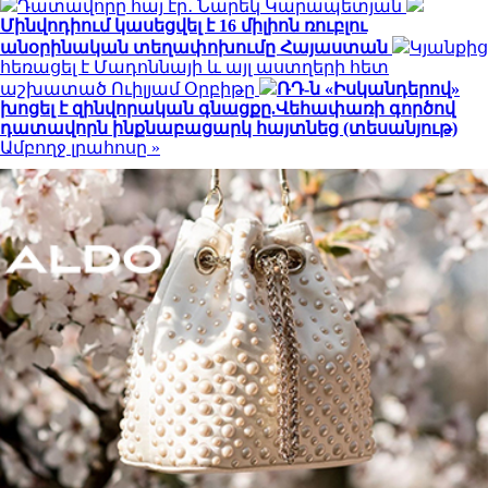
Դատավորը հայ էր․ Նարեկ Կարապետյան
Մինվոդիում կասեցվել է 16 միլիոն ռուբլու
անօրինական տեղափոխումը Հայաստան
Կյանքից
հեռացել է Մադոննայի և այլ աստղերի հետ
աշխատած Ուիլյամ Օրբիթը
ՌԴ-ն «Իսկանդերով»
խոցել է զինվորական գնացքը.Վեհափառի գործով
դատավորն ինքնաբացարկ հայտնեց (տեսանյութ)
Ամբողջ լրահոսը »