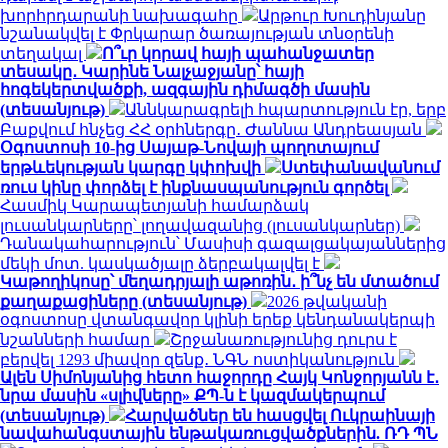
խորհրդարանի նախագահը
Արթուր Խուդինյանը
նշանակվել է Փրկարար ծառայության տնօրենի
տեղակալ
Ո՞ւր կորավ հայի պահանջատեր
տեսակը․ Կարինե Նալչաջյանը՝ հայի
հոգեկերտվածքի, ազգային դիմագծի մասին
(տեսանյութ)
Աննկարագրելի հպարտություն էր, երբ
Բաքվում հնչեց ՀՀ օրհներգը․ Ժաննա Անդրեասյան
Օգոստոսի 10-ից Սայաթ-Նովայի պողոտայում
երթևեկության կարգը կփոխվի
Ստեփանավանում
ռուս կինը փորձել է ինքնասպանություն գործել
Հասմիկ Կարապետյանի համարձակ
լուսանկարները՝ լողավազանից (լուսանկարներ)
Դանակահարություն՝ Մասիսի գազալցակայաններից
մեկի մոտ. կասկածյալը ձերբակալվել է
Կաթողիկոսը՝ մեղադրյալի աթոռին․ ի՞նչ են մտածում
քաղաքացիները (տեսանյութ)
2026 թվականի
օգոստոսը վտանգավոր կլինի երեք կենդանակերպի
նշանների համար
Շրջանառությունից դուրս է
բերվել 1293 միավոր զենք․ ՆԳՆ ոստիկանություն
Ալեն Սիմոնյանից հետո հաջորդը Հայկ Կոնջորյանն է․
նրա մասին «սլիվները» ՔՊ-ն է կազմակերպում
(տեսանյութ)
Հարվածներ են հասցվել Ուկրաինայի
նավահանգստային ենթակառուցվածքներին. ՌԴ ՊՆ