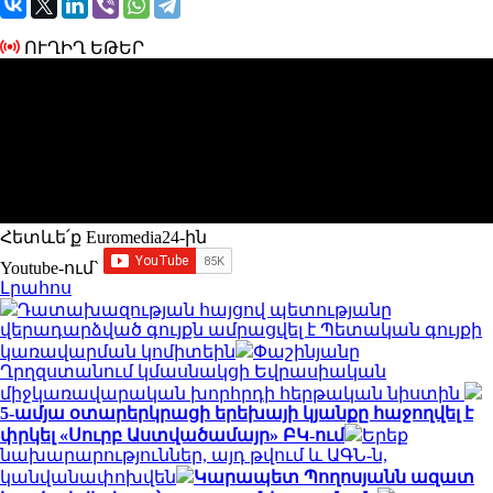
ՈՒՂԻՂ ԵԹԵՐ
Հետևե՛ք Euromedia24-ին
Youtube-ում`
Լրահոս
Դատախազության հայցով պետությանը
վերադարձված գույքն ամրացվել է Պետական գույքի
կառավարման կոմիտեին
Փաշինյանը
Ղրղզստանում կմասնակցի Եվրասիական
միջկառավարական խորհրդի հերթական նիստին
5-ամյա օտարերկրացի երեխայի կյանքը հաջողվել է
փրկել «Սուրբ Աստվածամայր» ԲԿ-ում
Երեք
նախարարություններ, այդ թվում և ԱԳՆ-ն,
կանվանափոխվեն
Կարապետ Պողոսյանն ազատ