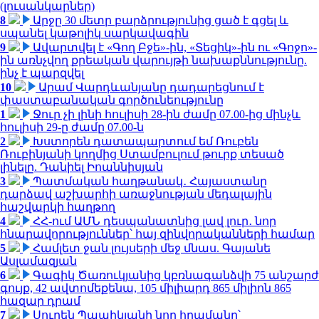
(լուսանկարներ)
8
Արջը 30 մետր բարձրությունից ցած է գցել և
սպանել կաթոլիկ սարկավագին
9
Ավարտվել է «Գող Բջե»-ին, «Տեցիկ»-ին ու «Գոջո»-
ին առնչվող քրեական վարույթի նախաքննությունը.
ինչ է պարզվել
10
Արամ Վարդևանյանը դադարեցնում է
փաստաբանական գործունեությունը
1
Ջուր չի լինի հուլիսի 28-ին ժամը 07.00-ից մինչև
հուլիսի 29-ը ժամը 07.00-ն
2
Խստորեն դատապարտում եմ Ռուբեն
Ռուբինյանի կողմից Ստամբուլում թուրք տեսած
լինելը. Դանիել Իոաննիսյան
3
Պատմական հաղթանակ․ Հայաստանը
դարձավ աշխարհի առաջնության մեդալային
հաշվարկի հաղթող
4
ՀՀ-ում ԱՄՆ դեսպանատնից լավ լուր․ նոր
հնարավորություններ՝ հայ զինվորականների համար
5
Համլետ ջան լույսերի մեջ մնաս. Գայանե
Ասլամազյան
6
Գագիկ Ծառուկյանից կբռնագանձվի 75 անշարժ
գույք, 42 ավտոմեքենա, 105 միլիարդ 865 միլիոն 865
հազար դրամ
7
Սուրեն Պապիկյանի նոր հրամանը՝