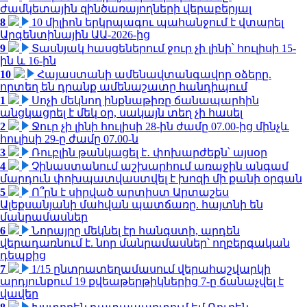
ժամկետային զինծառայողների վերաբերյալ
8
10 միլիոն երկրպագու պահանջում է վտարել
Արգենտինային ԱԱ-2026-ից
9
Տասնյակ հասցեներում ջուր չի լինի՝ հուլիսի 15-
ին և 16-ին
10
Հայաստանի ամենավտանգավոր օձերը.
որտեղ են դրանք ամենաշատը հանդիպում
1
Սոչի մեկնող ինքնաթիռը ճանապարհին
անցկացրել է մեկ օր, սակայն տեղ չի հասել
2
Ջուր չի լինի հուլիսի 28-ին ժամը 07.00-ից մինչև
հուլիսի 29-ը ժամը 07.00-ն
3
Ռուբլին թանկացել է․ փոխարժեքն՝ այսօր
4
Չինաստանում աշխարհում առաջին անգամ
մարդուն փոխպատվաստվել է խոզի մի քանի օրգան
5
Ո՞րն է սիրված արտիստ Արտաշես
Ալեքսանյանի մահվան պատճառը. հայտնի են
մանրամասներ
6
Նորայրը մեկնել էր հանգստի, արդեն
վերադառնում է. նոր մանրամասներ՝ ողբերգական
դեպքից
7
1/15 ընտրատեղամասում վերահաշվարկի
արդյունքում 19 քվեաթերթիկներից 7-ը ճանաչվել է
վավեր