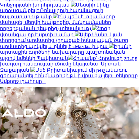
Կոնջորյանի խորհրդական
Մեսսիի կինը
արձագանքել է Ռոնալդուի հարսնացուի
հայտարարությանը
Ինչպե՞ս է տղամարդը
մահացել մեղվի խայթոցից. մանրամասներ
ողբերգական դեպքից (տեսանյութ)
Շոգը
վտանգավոր է սրտի համար
Ալեք Մանուկյան
փողոցում արմատից չորացած հսկայական ծառը
արմատից պոկվել և ընկել է «Mazda»-ի վրա
Իրանի
արտաքին գործերի նախարարը պաշտոնական
այցով կմեկնի Պակիստան
Հուսանք՝ Հորմուզի շուրջ
խաղաղ հանգուցալուծումը կկայանա․ Արտակ
Զաքարյան
Մեծ Բրիտանիայում մի թոշակառու
գերազանցել է ինքնաթիռի թևի վրա քայլելու ռեկորդը
Ամբողջ լրահոսը »