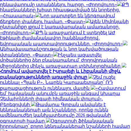
ղեկավարումը ստանձնելու հարցը. «Ժողովուրդ»
ՔՊ
հնաբնակները խիստ հիասթափված են նորերից.
«Հրապարակ»
Նոր պարտքեր են ներգրավում
ճեղքերը փակելու համար. «Փաստ»
Ալեն Սիմոնյանի
ընտանիքը լքում է կառավարական ամառանոցը.
«Ժողովուրդ»
ՔՊ-ն առաջարկում է ստեղծել ԱԺ
էթիկայի ժամանակավոր հանձնաժողով․
եվրոպական պարտավորություններ. «Ժողովուրդ»
Անհավասարակշռության և նոր կախվածության
վտանգները. «Փաստ»
Ինչպես ազատվել
մոծակներից ձեր բնակարանում՝ ժողովրդական
միջոցներից մինչև առաջատար տեխնոլոգիաներ
Հռոմում ավարտվել է Իսրայելի և Լիբանանի միջև
բանակցությունների առաջին փուլը
Չեմ ուզել
ունենալ «Պլան Բ»․ Նարեկ Կարապետյանը՝ ՌԴ
քաղաքացիություն ունենալու մասին
«Հավատում
եմ՝ հայկական ակումբն առաջին անգամ կխաղա
Չեմպիոնների լիգայի հիմնական փուլում».
Բերեզովսկի
Թամարա Գլոբան անվանել է
կենդանակերպի այն նշանները, որոնք ունեն
ամենաուժեղ կանխատեսումը 2026 թվականի
օգոստոսի համար
Օգոստոսի ֆինանսական
հորոսկոպը՝ բոլոր կենդանակերպի նշանների համար