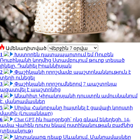
Ամենադիտված
1
Խստորեն դատապարտում եմ Ռուբեն
Ռուբինյանի կողմից Ստամբուլում թուրք տեսած
լինելը. Դանիել Իոաննիսյան
2
Փաշինյանի որոշմամբ պաշտոնանկություն է
տեղի ունեցել
3
Փաշինյանի որոշումներով 7 պաշտոնյա
ազատվել է պաշտոնից
4
Անահիտ Կիրակոսյանի դուստրն ամուսնանում
է. մանրամասներ
5
Սիլվա Հակոբյանը հայտնել է ցավալի կորստի
մասին (Լուսանկար)
6
Chat GPT-ին հարցրեցի՝ ոնց գնամ եկեղեցի. 14-
ամյա Վահեն դուրս եկավ ոստիկանության բաժնից
(տեսանյութ)
7
Արտակարգ դեպք Սևանում. Մանրամասներ