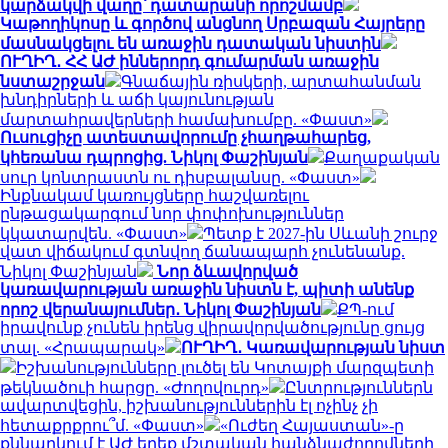
կարձակվի վաղը՝ դատարանի որոշմամբ
Կաթողիկոսը և գործով անցնող Սրբազան Հայրերը
մասնակցելու են առաջին դատական նիստին
ՈՒՂԻՂ․ ՀՀ ԱԺ իններորդ գումարման առաջին
նստաշրջան
Գնաճային ռիսկերի, արտահանման
խնդիրների և աճի կայունության
մարտահրավերների համախումբը. «Փաստ»
Ուսուցիչը ատեստավորումը չհաղթահարեց,
կհեռանա դպրոցից. Նիկոլ Փաշինյան
Քաղաքական
սուր կոնտրաստն ու դիսբալանսը. «Փաստ»
Ինքնակամ կառույցները հաշվառելու
ընթացակարգում նոր փոփոխություններ
կկատարվեն. «Փաստ»
Պետք է 2027-ին Սևանի շուրջ
վատ վիճակում գտնվող ճանապարհ չունենանք.
Նիկոլ Փաշինյան
Նոր ձևավորված
կառավարության առաջին նիստն է, պիտի անենք
որոշ վերանայումներ․ Նիկոլ Փաշինյան
ՔՊ-ում
իրավունք չունեն իրենց վիրավորվածությունը ցույց
տալ. «Հրապարակ»
ՈՒՂԻՂ․ Կառավարության նիստ
Իշխանությունները լուծել են Կոտայքի մարզպետի
թեկնածուի հարցը. «Ժողովուրդ»
Ընտրություններն
ավարտվեցին, իշխանություններին էլ ոչինչ չի
հետաքրքրու՞մ. «Փաստ»
«Ուժեղ Հայաստան»-ը
քննարկում է ԱԺ երեք մշտական հանձնաժողովների