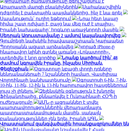
Փրկարար ծառայությունը զգուշացնում է
Արարատի մարզի բնակիչներին
Սահակաշվիլին
դժգոհել է բանտային պայմաններից․ ինչ է նա գրել
Սպանություն՝ ուղիղ եթերում
«Նրա հետ կապը
հիմա շատ դժվար է, բայց նա մեզ ուժ է տալիս».
Իրանի նախագահը` հոգևոր առաջնորդի մասին
Սեդրակ Առուստամյանը 2 ամսով կալանավորվեց
Գյումրեցի նախկին իրավապաշտպան Կարապետ
Պողոսյանն ազատ արձակվեց
Կորած iPhone-ը
հնարավոր կլինի գտնել առանց «Լոկատորի»․
ստեղծվել է նոր գործիք
Նրանք կարծում էին՝ 48
ժամում կգրավեն Իրանը, ինչպես Սիրիան.
Փեզեշքիան
Օգոստոսը կբացի փողի դռները
կենդանակերպի 7 նշանների համար. Վասիլիսա
Վոլոդինայի կանխատեսումը
Օգոստոսի 6-ին, 7-ին,
10-ին, 11-ին, 12-ին և 13-ին հարյուրավոր հասցեներում
լույս չի լինելու
Զելենսկին օգնություն է խնդրել
Ֆինլանդիայից․ քննարկվել է Ուկրաինայի ՀՕՊ-ի
ուժեղացումը
ԱՄՆ-ը ազդակներ է տվել
պարտավորություններին վերադառնալու
պատրաստակամության մասին, սակայն
բանակցություններ չեն եղել. Իրանի ԱԳՆ
Վրաստանում զանգվածային հոսանքազրկումներ են
Արմեն Մամաջանյանը նշանակվել է Հայկ