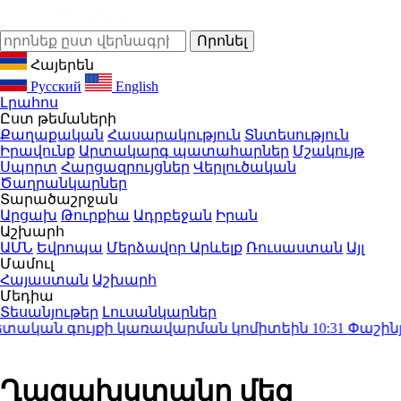
Հայերեն
Русский
English
Լրահոս
Ըստ թեմաների
Քաղաքական
Հասարակություն
Տնտեսություն
Իրավունք
Արտակարգ պատահարներ
Մշակույթ
Սպորտ
Հարցազրույցներ
Վերլուծական
Ծաղրանկարներ
Տարածաշրջան
Արցախ
Թուրքիա
Ադրբեջան
Իրան
Աշխարհ
ԱՄՆ
Եվրոպա
Մերձավոր Արևելք
Ռուսաստան
Այլ
Մամուլ
Հայաստան
Աշխարհ
Մեդիա
Տեսանյութեր
Լուսանկարներ
ական գույքի կառավարման կոմիտեին
10:31
Փաշինյան
Ղազախստանը մեզ