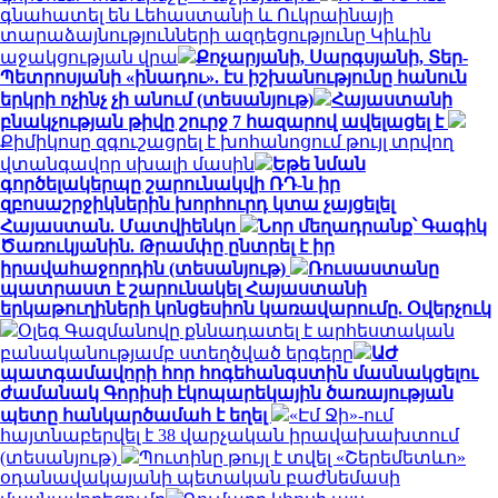
գնահատել են Լեհաստանի և Ուկրաինայի
տարաձայնությունների ազդեցությունը Կիևին
աջակցության վրա
Քոչարյանի, Սարգսյանի, Տեր-
Պետրոսյանի «ինադու». էս իշխանությունը հանուն
երկրի ոչինչ չի անում (տեսանյութ)
Հայաստանի
բնակչության թիվը շուրջ 7 հազարով ավելացել է
Քիմիկոսը զգուշացրել է խոհանոցում թույլ տրվող
վտանգավոր սխալի մասին
Եթե նման
գործելակերպը շարունակվի ՌԴ-ն իր
զբոսաշրջիկներին խորհուրդ կտա չայցելել
Հայաստան. Մատվիենկո
Նոր մեղադրանք՝ Գագիկ
Ծառուկյանին. Թրամփը ընտրել է իր
իրավահաջորդին (տեսանյութ)
Ռուսաստանը
պատրաստ է շարունակել Հայաստանի
երկաթուղիների կոնցեսիոն կառավարումը. Օվերչուկ
Օլեգ Գազմանովը քննադատել է արհեստական
բանականությամբ ստեղծված երգերը
ԱԺ
պատգամավորի հոր հոգեհանգստին մասնակցելու
ժամանակ Գորիսի էկոպարեկային ծառայության
պետը հանկարծամահ է եղել
«Էմ Ջի»-ում
հայտնաբերվել է 38 վարչական իրավախախտում
(տեսանյութ)
Պուտինը թույլ է տվել «Շերեմետևո»
օդանավակայանի պետական բաժնեմասի