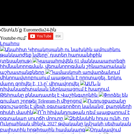
Հետևե՛ք Euromedia24-ին
Youtube-ում`
Լրահոս
Անահիտ Կիրակոսյանի ու նախկին ամուսինու
թանկարժեք նվերը՝ դստեր հարսանիքին
(տեսանյութ)
Կապահովվեն 61 մանկապարտեզի
հիմնանորոգման, վերանորոգման շինարարական
աշխատանքները
Դամասկոսի արվարձանում
միկրոավտոբուսում պայթյուն է որոտացել․ երկու
մարդ զոհվել է, 13-ը՝ վիրավորվել
ԱՄՆ-ն
դիվանագիտական ներկայացում է խաղում.
Թեհրանը քննադատել է Վաշինգտոնին
Փորձել են
գումար շորթել Telegram-ի միջոցով
Ուռուցքաբանը
զգուշացրել է վեյփ օգտագործող կանանց՝ քաղցկեղի
ռիսկի մասին
Ո՞ր հիվանդության դեմ պայքարում է
օգտակար սուրճի մրուրը
Զելենսկին հույս ունի, որ
Ուկրաինան մինչև 2027 թվականը կմշակի սեփական
բալիստիկ հրթիռային համակարգ
Օդանավում