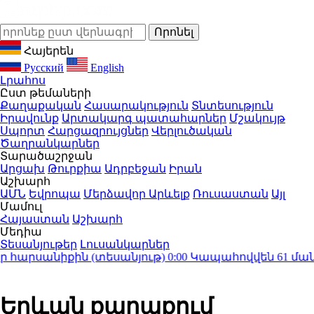
Հայերեն
Русский
English
Լրահոս
Ըստ թեմաների
Քաղաքական
Հասարակություն
Տնտեսություն
Իրավունք
Արտակարգ պատահարներ
Մշակույթ
Սպորտ
Հարցազրույցներ
Վերլուծական
Ծաղրանկարներ
Տարածաշրջան
Արցախ
Թուրքիա
Ադրբեջան
Իրան
Աշխարհ
ԱՄՆ
Եվրոպա
Մերձավոր Արևելք
Ռուսաստան
Այլ
Մամուլ
Հայաստան
Աշխարհ
Մեդիա
Տեսանյութեր
Լուսանկարներ
արսանիքին (տեսանյութ)
0:00
Կապահովվեն 61 մանկա
Երևան քաղաքում