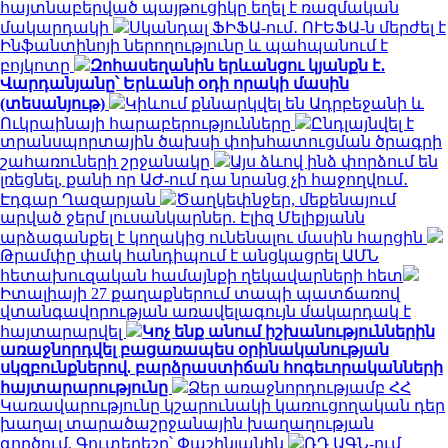
հայտնաբերված պայթուցիկը եղել է ռազմական
մակարդակի
Սկանդալ ՖԻՖԱ-ում․ ՈՒԵՖԱ-ն մերժել է
Ինֆանտինոյի ներողությունը և պահպանում է
բոյկոտը
Զոհասեղանին երևանցու կյանքն է․
Վարդանյանը՝ Երևանի օդի որակի մասին
(տեսանյութ)
Կիևում քննարկվել են Ադրբեջանի և
Ուկրաինայի հարաբերությունները
Ընդլայնվել է
տրանսպորտային ծախսի փոխհատուցման ծրագրի
շահառուների շրջանակը
Այս ձևով ինձ փորձում են
լռեցնել, քանի որ ԱԺ-ում դա նրանց չի հաջողվում․
Էդգար Ղազարյան
Ծաղկեփնջեր, մեքենայում
արված ջերմ լուսանկարներ. Էլիզ Մելիքյանն
արձագանքել է կողակից ունենալու մասին հարցին
Թրամփը փակ հանդիպում է անցկացրել ԱՄՆ
հետախուզական համայնքի ղեկավարների հետ
Իտալիայի 27 քաղաքներում տապի պատճառով
վտանգավորության առավելագույն մակարդակ է
հայտարարվել
Կոչ ենք անում իշխանություններին
առաջնորդվել բացառապես օրինականության
սկզբունքներով. բարձրաստիճան հոգեւորականների
հայտարարությունը
Ձեր առաջնորդությամբ ՀՀ
Կառավարությունը կշարունակի կառուցողական դեր
խաղալ տարածաշրջանային խաղաղության
գործում. Գուտերեշը՝ Փաշինյանին
ՌԴ ԱԳՆ-ում