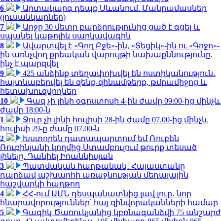
6
Արտակարգ դեպք Սևանում. Մանրամասներ
(լուսանկարներ)
7
Արջը 30 մետր բարձրությունից ցած է գցել և
սպանել կաթոլիկ սարկավագին
8
Ավարտվել է «Գող Բջե»-ին, «Տեցիկ»-ին ու «Գոջո»-
ին առնչվող քրեական վարույթի նախաքննությունը.
ինչ է պարզվել
9
425 անձինք տեղափոխվել են ոստիկանություն․
հայտնաբերվել են զենք-զինամթերք, թմրամիջոց և
հետախուզվողներ
10
Գազ չի լինի օգոստոսի 4-ին ժամը 09:00-ից մինչև
ժամը 18:00-ն
1
Ջուր չի լինի հուլիսի 28-ին ժամը 07.00-ից մինչև
հուլիսի 29-ը ժամը 07.00-ն
2
Խստորեն դատապարտում եմ Ռուբեն
Ռուբինյանի կողմից Ստամբուլում թուրք տեսած
լինելը. Դանիել Իոաննիսյան
3
Պատմական հաղթանակ․ Հայաստանը
դարձավ աշխարհի առաջնության մեդալային
հաշվարկի հաղթող
4
ՀՀ-ում ԱՄՆ դեսպանատնից լավ լուր․ նոր
հնարավորություններ՝ հայ զինվորականների համար
5
Գագիկ Ծառուկյանից կբռնագանձվի 75 անշարժ