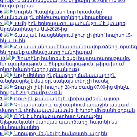
գույք, 42 ավտոմեքենա, 105 միլիարդ 865 միլիոն 865
հազար դրամ
6
Սուրեն Պապիկյանի նոր հրամանը՝
ժամկետային զինծառայողների վերաբերյալ
7
10 միլիոն երկրպագու պահանջում է վտարել
Արգենտինային ԱԱ-2026-ից
8
Տասնյակ հասցեներում ջուր չի լինի՝ հուլիսի 15-
ին և 16-ին
9
Հայաստանի ամենավտանգավոր օձերը. որտեղ
են դրանք ամենաշատը հանդիպում
10
Պուտինը հանդես է եկել հայտարարությամբ.
Խուզարկություն և ձերբակալություն․ թիրախում՝
ընդդիմադիրները (տեսանյութ)
1
Սոչի մեկնող ինքնաթիռը ճանապարհին
անցկացրել է մեկ օր, սակայն տեղ չի հասել
2
Ջուր չի լինի հուլիսի 28-ին ժամը 07.00-ից մինչև
հուլիսի 29-ը ժամը 07.00-ն
3
Ռուբլին թանկացել է․ փոխարժեքն՝ այսօր
4
Չինաստանում աշխարհում առաջին անգամ
մարդուն փոխպատվաստվել է խոզի մի քանի օրգան
5
Ո՞րն է սիրված արտիստ Արտաշես
Ալեքսանյանի մահվան պատճառը. հայտնի են
մանրամասներ
6
Նորայրը մեկնել էր հանգստի, արդեն