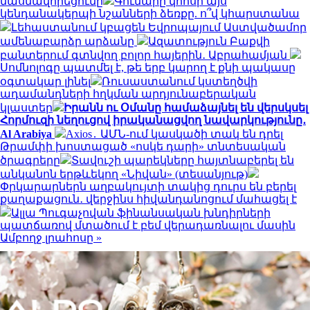
մասնավորեցումը
Գումարը կհոսի այս
կենդանակերպի նշանների ձեռքը. ո՞վ կհարստանա
Լեհաստանում կբացեն Եվրոպայում Աստվածամոր
ամենաբարձր արձանը
Ազատություն Բաքվի
բանտերում գտնվող բոլոր հայերին․ Աբրահամյան
Սոմնոլոգը պատմել է, թե երբ կարող է քնի պակասը
օգտակար լինել
Ռուսաստանում կստեղծվի
ադամանդների հղկման արդյունաբերական
կլաստեր
Իրանն ու Օմանը համաձայնել են վերսկսել
Հորմուզի նեղուցով իրականացվող նավարկությունը․
Al Arabiya
Axios․ ԱՄՆ-ում կասկածի տակ են դրել
Թրամփի խոստացած «ոսկե դարի» տնտեսական
ծրագրերը
Տավուշի պարեկները հայտնաբերել են
անկանոն երթևեկող «Նիվան» (տեսանյութ)
Փրկարարներն աղբակույտի տակից դուրս են բերել
քաղաքացուն․ վերջինս հիվանդանոցում մահացել է
Ալլա Պուգաչովան ֆինանսական խնդիրների
պատճառով մտածում է բեմ վերադառնալու մասին
Ամբողջ լրահոսը »