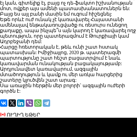
էլ կան, գիտելիք էլ, բայց ոչ դե-ֆակտո իշխանության
մոտ, ովքեր այս ամենի պատասխանատուներն են:
Բայց ես այլ բանի մասին եմ ուզում հիշեցնել:
Եթե որևէ ուժ ունակ չէ կառավարել Հայաստանի
ամենալավ ենթակառուցվածք ու ռեսուրս ունեցող
քաղաքը, ապա ինչպե՞ս այն կարող է կառավարել ողջ
պետություն, որը պատերազմում է Թուրքիայի կամ
Ադրբեջանի դեմ:
Հարցը հռետորական է, թեև ունի շատ հստակ
պատասխան: Իմիջիայլոց, 2020 թ. պատերազմի
պարտությունը շատ հեշտ բացատրվում է նաև
կառավարման ունակության բացակայությամբ:
Արդյունավետ կառավարում, ազգային
մտածողություն և կամք ու մեր առկա հարցերից
շատերը կլուծվեն շատ արագ:
Սա առաջին հերթին մեր բոլորի` ազգային ուժերի
գործն է:
ՈՒՂԻՂ ԵԹԵՐ