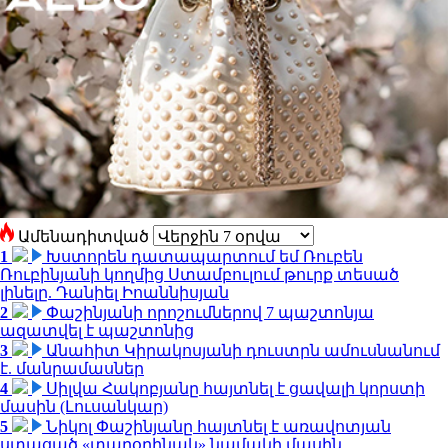
Ամենադիտված
1
Խստորեն դատապարտում եմ Ռուբեն
Ռուբինյանի կողմից Ստամբուլում թուրք տեսած
լինելը. Դանիել Իոաննիսյան
2
Փաշինյանի որոշումներով 7 պաշտոնյա
ազատվել է պաշտոնից
3
Անահիտ Կիրակոսյանի դուստրն ամուսնանում
է. մանրամասներ
4
Սիլվա Հակոբյանը հայտնել է ցավալի կորստի
մասին (Լուսանկար)
5
Նիկոլ Փաշինյանը հայտնել է առավոտյան
ստացած «տարօրինակ» նամակի մասին