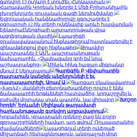
գտնվող 13 ուղևոր է տուժել. Հնդկաստան
Հարավային Կորեան խնդրել է Մեծ Բրիտանիային
չխոչընդոտել ռուսական գազի ներմուծմանը
Եվրոպական հանձնաժողովը զգուշացրել է
օգոստոսի 12-ին տեղի ունենալիք արևի խավարման
էլեկտրաէներգիայի արտադրության վրա
ազդեցության մասին
Լայպցիգի
օդանավակայանում ինքնաթիռում հայտնաբերվել է
զինամթերքով լիքը ինքնաթիռ
Թրամփը
պաշտպանել է ԱՄՆ պաշտպանության
նախարարին․ «Չափազանց գոհ եմ նրա
աշխատանքից»
Մինչև հինգ հազար միգրանտ
մնում է Սեուտայում
Գարեգին Բ Վեփահառին
դատարան կանչելն անընդունելի է եւ
դատապարտելի. Արամ Ա
Գարգառ բնակավայրում
«KamAZ» մակնիշի բետոնախառնիչը դուրս է եկել
ճանապարհի երթևեկելի հատվածից, կողաշրջվել և
բшխվել մոտակա տան պատին․ կա վիրшվոր
Խոշոր
հրդեհ՝ Երևանի Սիլիկյան թաղամասի
հարևանությամբ գտնվող աղբավայրում
Կոբախիձե. Վրաստանի դռները բաց են բոլոր
զբոսաշրջիկների համար, այդ թվում՝ Ռուսաստանից
ժամանածների
Լայպցիգում տեղի ունեցած
միջադեպի հետաքննություն․ անօդաչուի մոտ