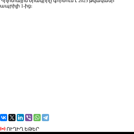
Պիլոտային ծրագիրը գործում է 2025 թվականի
ապրիլի 1-ից։
ՈՒՂԻՂ ԵԹԵՐ