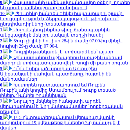
9
Հայաստանի ամենավտանգավոր օձերը. որտեղ
են դրանք ամենաշատը հանդիպում
10
Պուտինը հանդես է եկել հայտարարությամբ.
Խուզարկություն և ձերբակալություն․ թիրախում՝
ընդդիմադիրները (տեսանյութ)
1
Սոչի մեկնող ինքնաթիռը ճանապարհին
անցկացրել է մեկ օր, սակայն տեղ չի հասել
2
Ջուր չի լինի հուլիսի 28-ին ժամը 07.00-ից մինչև
հուլիսի 29-ը ժամը 07.00-ն
3
Ռուբլին թանկացել է․ փոխարժեքն՝ այսօր
4
Չինաստանում աշխարհում առաջին անգամ
մարդուն փոխպատվաստվել է խոզի մի քանի օրգան
5
Ո՞րն է սիրված արտիստ Արտաշես
Ալեքսանյանի մահվան պատճառը. հայտնի են
մանրամասներ
6
Խստորեն դատապարտում եմ Ռուբեն
Ռուբինյանի կողմից Ստամբուլում թուրք տեսած
լինելը. Դանիել Իոաննիսյան
7
Նորայրը մեկնել էր հանգստի, արդեն
վերադառնում է. նոր մանրամասներ՝ ողբերգական
դեպքից
8
1/15 ընտրատեղամասում վերահաշվարկի
արդյունքում 19 քվեաթերթիկներից 7-ը ճանաչվել է
վավեր