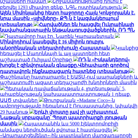
նշանների համար
Շրջանառությունից դուրս է
բերվել 1293 միավոր զենք․ ՆԳՆ ոստիկանություն
Ալեն Սիմոնյանից հետո հաջորդը Հայկ Կոնջորյանն է․
նրա մասին «սլիվները» ՔՊ-ն է կազմակերպում
(տեսանյութ)
Հարվածներ են հասցվել Ուկրաինայի
նավահանգստային ենթակառուցվածքներին. ՌԴ ՊՆ
Դատավորը հայ էր․ Նարեկ Կարապետյան
Մինվոդիում կասեցվել է 16 միլիոն ռուբլու
անօրինական տեղափոխումը Հայաստան
Կյանքից
հեռացել է Մադոննայի և այլ աստղերի հետ
աշխատած Ուիլյամ Օրբիթը
ՌԴ-ն «Իսկանդերով»
խոցել է զինվորական գնացքը.Վեհափառի գործով
դատավորն ինքնաբացարկ հայտնեց (տեսանյութ)
Փաշինյանը հայտարարել է ԵԱՏՄ-ում ապրանքների և
աշխատուժի ազատ տեղաշարժի խնդիրների մասին
Պետական դավաճանության 4, լրտեսության՝ 5,
ահաբեկչության նախապատրաստության 1 դեպք.
ԱԱԾ տվյալներ
Թուրքական «Madame Coco»-ն
ամբողջությամբ հեռանում է Ռուսաստանից․ կփակվի
29 խանութ
Երևի փոստը լավ չի աշխատում․
Նաթան սրբազանը՝ Պոլսո պատրիարքի լռության
մասին
Հայաստանին ևս 5000 էլեկտրոմոբիլի
անմաքս ներմուծման քվոտա է հատկացվել
«Արարատցեմենտ»-ին պատկանող մարզադպրոցի