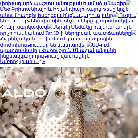
փոխադարձ պաշտպանության համաձայնագիր
Մեծ Բրիտանիայի և Իռլանդիայի Հայոց թեմը կոչ է
անում հարգել Եկեղեցու ինքնավարությունը
Ուզում
են հասնել Վեհափառին․ ճնշումները կշարունակվեն․
Հրայր սարկավագ
Սերգեյ Սեմակը հայտարարել է,
որ չի հասկանում Fan ID-ի ներդրման պատճառները
ՀՀ քննչական կոմիտեում կառուցվածքային
փոփոխություններ են կատարվել
ԱԺ-ում
պատգամավոր Հարություն Մնացականյանի
ինքնազգացողությունը վատացել է
Ամբողջ լրահոսը »