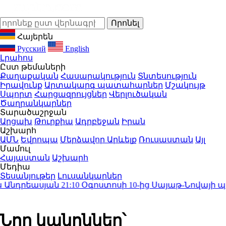
Հայերեն
Русский
English
Լրահոս
Ըստ թեմաների
Քաղաքական
Հասարակություն
Տնտեսություն
Իրավունք
Արտակարգ պատահարներ
Մշակույթ
Սպորտ
Հարցազրույցներ
Վերլուծական
Ծաղրանկարներ
Տարածաշրջան
Արցախ
Թուրքիա
Ադրբեջան
Իրան
Աշխարհ
ԱՄՆ
Եվրոպա
Մերձավոր Արևելք
Ռուսաստան
Այլ
Մամուլ
Հայաստան
Աշխարհ
Մեդիա
Տեսանյութեր
Լուսանկարներ
նդրեասյան
21:10
Օգոստոսի 10-ից Սայաթ-Նովայի պող
Նոր կանոններ՝