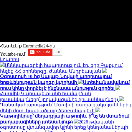
Հետևե՛ք Euromedia24-ին
Youtube-ում`
Լրահոս
Աննկարագրելի հպարտություն էր, երբ Բաքվում
հնչեց ՀՀ օրհներգը․ Ժաննա Անդրեասյան
Օգոստոսի 10-ից Սայաթ-Նովայի պողոտայում
երթևեկության կարգը կփոխվի
Ստեփանավանում
ռուս կինը փորձել է ինքնասպանություն գործել
Հասմիկ Կարապետյանի համարձակ
լուսանկարները՝ լողավազանից (լուսանկարներ)
Դանակահարություն՝ Մասիսի գազալցակայաններից
մեկի մոտ. կասկածյալը ձերբակալվել է
Կաթողիկոսը՝ մեղադրյալի աթոռին․ ի՞նչ են մտածում
քաղաքացիները (տեսանյութ)
2026 թվականի
օգոստոսը վտանգավոր կլինի երեք կենդանակերպի