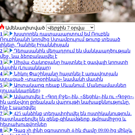
Ամենադիտված
1
Խստորեն դատապարտում եմ Ռուբեն
Ռուբինյանի կողմից Ստամբուլում թուրք տեսած
լինելը. Դանիել Իոաննիսյան
2
Դերասանին մեղադրում են մանկապղծության
մեջ․ նա ձերբակալվել է
3
Սիլվա Հակոբյանը հայտնել է ցավալի կորստի
մասին (Լուսանկար)
4
Նիկոլ Փաշինյանը հայտնել է առավոտյան
ստացած «տարօրինակ» նամակի մասին
5
Արտակարգ դեպք Սևանում. Մանրամասներ
(լուսանկարներ)
6
Ավարտվել է «Գող Բջե»-ին, «Տեցիկ»-ին ու «Գոջո»-
ին առնչվող քրեական վարույթի նախաքննությունը.
ինչ է պարզվել
7
425 անձինք տեղափոխվել են ոստիկանություն․
հայտնաբերվել են զենք-զինամթերք, թմրամիջոց և
հետախուզվողներ
8
Գազ չի լինի օգոստոսի 4-ին ժամը 09:00-ից մինչև