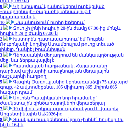
ժամը 18:00-ն
9
Կիլիկիայում կրակոցներով ուղեկցված
«ռազբորկայի» բացառիկ տեսանյութ է
հրապարակվել
10
Սպանություն՝ ուղիղ եթերում
1
Ջուր չի լինի հուլիսի 28-ին ժամը 07.00-ից մինչև
հուլիսի 29-ը ժամը 07.00-ն
2
Խստորեն դատապարտում եմ Ռուբեն
Ռուբինյանի կողմից Ստամբուլում թուրք տեսած
լինելը. Դանիել Իոաննիսյան
3
Դերասանին մեղադրում են մանկապղծության
մեջ․ նա ձերբակալվել է
4
Պատմական հաղթանակ․ Հայաստանը
դարձավ աշխարհի առաջնության մեդալային
հաշվարկի հաղթող
5
Գագիկ Ծառուկյանից կբռնագանձվի 75 անշարժ
գույք, 42 ավտոմեքենա, 105 միլիարդ 865 միլիոն 865
հազար դրամ
6
Սուրեն Պապիկյանի նոր հրամանը՝
ժամկետային զինծառայողների վերաբերյալ
7
10 միլիոն երկրպագու պահանջում է վտարել
Արգենտինային ԱԱ-2026-ից
8
Տասնյակ հասցեներում ջուր չի լինի՝ հուլիսի 15-
ին և 16-ին