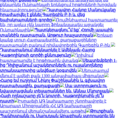
քննարկել Ուկրաինայի երկնքում հրթիռների խոցման
հնարավորությունը
Դատավոր Հակոբ Մանուկյանը
հրաժարվել է քննել Գարեգին Բ-ի և վեց
եպիսկոպոսների գործը
Ռումինիայում հայտարարել
են, որ այլևս չեն կարող ֆինանսապես աջակցել
Ուկրաինային
Պատկերացնու՞մ եք՝ Հռոմի պապին
տանեին դատարան. Արթուր Խաչատրյան
Երկար
կյանք տուր Հայրապետին․ քաղաքացիները
դատարանի բակում դիմավորեցին Գարեգին Բ-ին
Դատարանում մեկնարկել է Ամենայն Հայոց
Կաթողիկոսի գործի քննությունը
Ղրիմում
հայտարարվել է հրթիռային վտանգ
Սեպտեմբերի 1-
ից Դիլիջանում աշակերտներն ու ուսանողները
տրանսպորտից անվճար կօգտվեն
Սեուտայում
մնում է ավելի քան 1300 անչափահաս միգրանտ
Հարց եմ ուղղում Նիկոլ Փաշինյանին և գլխավոր
դատախազին. քաղաքացի
Սա ստորություն ու
նվաստացման տեսարաններ են. Աննա Մկրտչյան
Հայի ողնաշարը չե՛ն կոտրի․ Կաթողիկոսին չե՞ն
դատի
Իսրայելի ԱԳ նախարարը շնորհավորել է
Արարատ Միրզոյանին ՀՀ ԱԳ նախարարի
պաշտոնում վերանշանակվելու առթիվ
Թուրքիան,
Պակիստանն ու Սաուդյան Արաբիան ստորագրել են