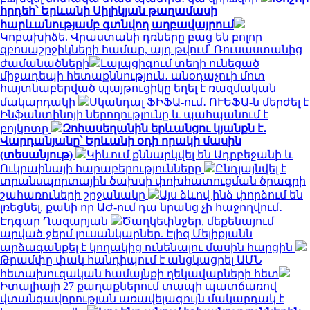
հրդեհ՝ Երևանի Սիլիկյան թաղամասի
հարևանությամբ գտնվող աղբավայրում
Կոբախիձե. Վրաստանի դռները բաց են բոլոր
զբոսաշրջիկների համար, այդ թվում՝ Ռուսաստանից
ժամանածների
Լայպցիգում տեղի ունեցած
միջադեպի հետաքննություն․ անօդաչուի մոտ
հայտնաբերված պայթուցիկը եղել է ռազմական
մակարդակի
Սկանդալ ՖԻՖԱ-ում․ ՈՒԵՖԱ-ն մերժել է
Ինֆանտինոյի ներողությունը և պահպանում է
բոյկոտը
Զոհասեղանին երևանցու կյանքն է․
Վարդանյանը՝ Երևանի օդի որակի մասին
(տեսանյութ)
Կիևում քննարկվել են Ադրբեջանի և
Ուկրաինայի հարաբերությունները
Ընդլայնվել է
տրանսպորտային ծախսի փոխհատուցման ծրագրի
շահառուների շրջանակը
Այս ձևով ինձ փորձում են
լռեցնել, քանի որ ԱԺ-ում դա նրանց չի հաջողվում․
Էդգար Ղազարյան
Ծաղկեփնջեր, մեքենայում
արված ջերմ լուսանկարներ. Էլիզ Մելիքյանն
արձագանքել է կողակից ունենալու մասին հարցին
Թրամփը փակ հանդիպում է անցկացրել ԱՄՆ
հետախուզական համայնքի ղեկավարների հետ
Իտալիայի 27 քաղաքներում տապի պատճառով
վտանգավորության առավելագույն մակարդակ է