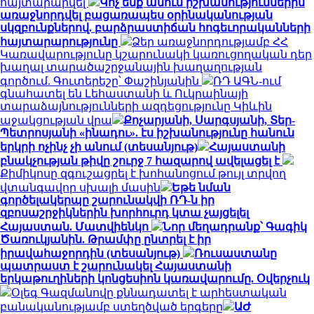
հայտարարվել
Կոչ ենք անում իշխանություններին
առաջնորդվել բացառապես օրինականության
սկզբունքներով. բարձրաստիճան հոգեւորականների
հայտարարությունը
Ձեր առաջնորդությամբ ՀՀ
Կառավարությունը կշարունակի կառուցողական դեր
խաղալ տարածաշրջանային խաղաղության
գործում. Գուտերեշը՝ Փաշինյանին
ՌԴ ԱԳՆ-ում
գնահատել են Լեհաստանի և Ուկրաինայի
տարաձայնությունների ազդեցությունը Կիևին
աջակցության վրա
Քոչարյանի, Սարգսյանի, Տեր-
Պետրոսյանի «ինադու». էս իշխանությունը հանուն
երկրի ոչինչ չի անում (տեսանյութ)
Հայաստանի
բնակչության թիվը շուրջ 7 հազարով ավելացել է
Քիմիկոսը զգուշացրել է խոհանոցում թույլ տրվող
վտանգավոր սխալի մասին
Եթե նման
գործելակերպը շարունակվի ՌԴ-ն իր
զբոսաշրջիկներին խորհուրդ կտա չայցելել
Հայաստան. Մատվիենկո
Նոր մեղադրանք՝ Գագիկ
Ծառուկյանին. Թրամփը ընտրել է իր
իրավահաջորդին (տեսանյութ)
Ռուսաստանը
պատրաստ է շարունակել Հայաստանի
երկաթուղիների կոնցեսիոն կառավարումը. Օվերչուկ
Օլեգ Գազմանովը քննադատել է արհեստական
բանականությամբ ստեղծված երգերը
ԱԺ