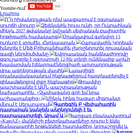
Youtube-ում`
Լրահոս
Ո՞ր հիվանդության դեմ պայքարում է օգտակար
սուրճի մրուրը
Զելենսկին հույս ունի, որ Ուկրաինան
մինչև 2027 թվականը կմշակի սեփական բալիստիկ
հրթիռային համակարգ
Օդանավում գտնվող 13
ուղևոր է տուժել. Հնդկաստան
Հարավային Կորեան
խնդրել է Մեծ Բրիտանիային չխոչընդոտել ռուսական
գազի ներմուծմանը
Եվրոպական հանձնաժողովը
զգուշացրել է օգոստոսի 12-ին տեղի ունենալիք արևի
խավարման էլեկտրաէներգիայի արտադրության
վրա ազդեցության մասին
Լայպցիգի
օդանավակայանում ինքնաթիռում հայտնաբերվել է
զինամթերքով լիքը ինքնաթիռ
Թրամփը
պաշտպանել է ԱՄՆ պաշտպանության
նախարարին․ «Չափազանց գոհ եմ նրա
աշխատանքից»
Մինչև հինգ հազար միգրանտ
մնում է Սեուտայում
Գարեգին Բ Վեփահառին
դատարան կանչելն անընդունելի է եւ
դատապարտելի. Արամ Ա
Գարգառ բնակավայրում
«KamAZ» մակնիշի բետոնախառնիչը դուրս է եկել
ճանապարհի երթևեկելի հատվածից, կողաշրջվել և
բшխվել մոտակա տան պատին․ կա վիրшվոր
Խոշոր