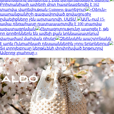
Բրիտանիայի ափերի մոտ հայտնաբերվել է 162
տարվա վաղեմության Guinness գարեջուր
«Օձուն»
ապրանքանիշի գազավորված զովացուցիչ
ըմպելիքները չեն արտադրվի. ՍԱՏՄ
ԱՄՆ-ում 15-
ամյա դեռահասը դատապարտվել է 100 տարվա
ազատազրկման
Հետազոտությունը պարզել է, թե
որ գործոններն են ավելի քան կրկնապատկում
վաղաժամ մահվան ռիսկը
Զելենսկին պաշտոնանկ
է արել Ուկրաինայի դեսպաններին չորս երկրներում
Տ4 տրոլեյբուսը կերթևեկի փոփոխված երթուղով
Ամբողջ լրահոսը »