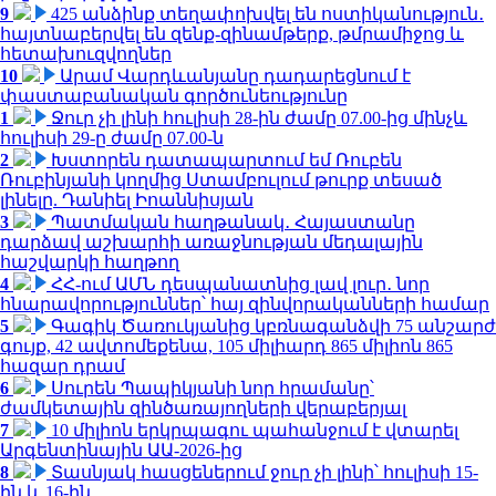
9
425 անձինք տեղափոխվել են ոստիկանություն․
հայտնաբերվել են զենք-զինամթերք, թմրամիջոց և
հետախուզվողներ
10
Արամ Վարդևանյանը դադարեցնում է
փաստաբանական գործունեությունը
1
Ջուր չի լինի հուլիսի 28-ին ժամը 07.00-ից մինչև
հուլիսի 29-ը ժամը 07.00-ն
2
Խստորեն դատապարտում եմ Ռուբեն
Ռուբինյանի կողմից Ստամբուլում թուրք տեսած
լինելը. Դանիել Իոաննիսյան
3
Պատմական հաղթանակ․ Հայաստանը
դարձավ աշխարհի առաջնության մեդալային
հաշվարկի հաղթող
4
ՀՀ-ում ԱՄՆ դեսպանատնից լավ լուր․ նոր
հնարավորություններ՝ հայ զինվորականների համար
5
Գագիկ Ծառուկյանից կբռնագանձվի 75 անշարժ
գույք, 42 ավտոմեքենա, 105 միլիարդ 865 միլիոն 865
հազար դրամ
6
Սուրեն Պապիկյանի նոր հրամանը՝
ժամկետային զինծառայողների վերաբերյալ
7
10 միլիոն երկրպագու պահանջում է վտարել
Արգենտինային ԱԱ-2026-ից
8
Տասնյակ հասցեներում ջուր չի լինի՝ հուլիսի 15-
ին և 16-ին