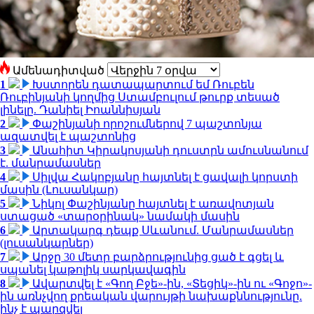
Ամենադիտված
1
Խստորեն դատապարտում եմ Ռուբեն
Ռուբինյանի կողմից Ստամբուլում թուրք տեսած
լինելը. Դանիել Իոաննիսյան
2
Փաշինյանի որոշումներով 7 պաշտոնյա
ազատվել է պաշտոնից
3
Անահիտ Կիրակոսյանի դուստրն ամուսնանում
է. մանրամասներ
4
Սիլվա Հակոբյանը հայտնել է ցավալի կորստի
մասին (Լուսանկար)
5
Նիկոլ Փաշինյանը հայտնել է առավոտյան
ստացած «տարօրինակ» նամակի մասին
6
Արտակարգ դեպք Սևանում. Մանրամասներ
(լուսանկարներ)
7
Արջը 30 մետր բարձրությունից ցած է գցել և
սպանել կաթոլիկ սարկավագին
8
Ավարտվել է «Գող Բջե»-ին, «Տեցիկ»-ին ու «Գոջո»-
ին առնչվող քրեական վարույթի նախաքննությունը.
ինչ է պարզվել