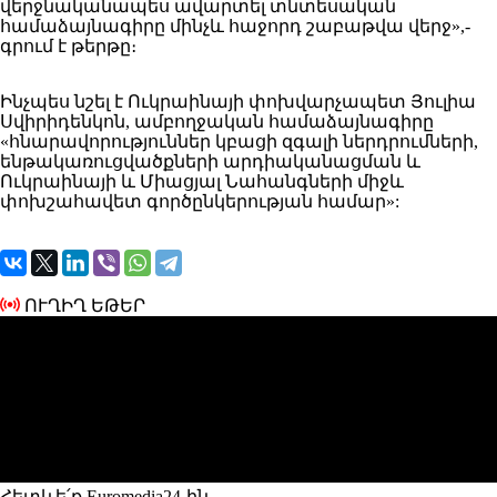
վերջնականապես ավարտել տնտեսական
համաձայնագիրը մինչև հաջորդ շաբաթվա վերջ»,-
գրում է թերթը։
Ինչպես նշել է Ուկրաինայի փոխվարչապետ Յուլիա
Սվիրիդենկոն, ամբողջական համաձայնագիրը
«հնարավորություններ կբացի զգալի ներդրումների,
ենթակառուցվածքների արդիականացման և
Ուկրաինայի և Միացյալ Նահանգների միջև
փոխշահավետ գործընկերության համար»:
ՈՒՂԻՂ ԵԹԵՐ
Հետևե՛ք Euromedia24-ին