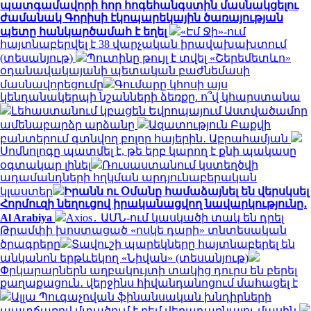
պատգամավորի հոր հոգեհանգստին մասնակցելու
ժամանակ Գորիսի էկոպարեկային ծառայության
պետը հանկարծամահ է եղել
«Էմ Ջի»-ում
հայտնաբերվել է 38 վարչական իրավախախտում
(տեսանյութ)
Պուտինը թույլ է տվել «Շերեմետևո»
օդանավակայանի պետական բաժնեմասի
մասնավորեցումը
Գումարը կհոսի այս
կենդանակերպի նշանների ձեռքը. ո՞վ կհարստանա
Լեհաստանում կբացեն Եվրոպայում Աստվածամոր
ամենաբարձր արձանը
Ազատություն Բաքվի
բանտերում գտնվող բոլոր հայերին․ Աբրահամյան
Սոմնոլոգը պատմել է, թե երբ կարող է քնի պակասը
օգտակար լինել
Ռուսաստանում կստեղծվի
ադամանդների հղկման արդյունաբերական
կլաստեր
Իրանն ու Օմանը համաձայնել են վերսկսել
Հորմուզի նեղուցով իրականացվող նավարկությունը․
Al Arabiya
Axios․ ԱՄՆ-ում կասկածի տակ են դրել
Թրամփի խոստացած «ոսկե դարի» տնտեսական
ծրագրերը
Տավուշի պարեկները հայտնաբերել են
անկանոն երթևեկող «Նիվան» (տեսանյութ)
Փրկարարներն աղբակույտի տակից դուրս են բերել
քաղաքացուն․ վերջինս հիվանդանոցում մահացել է
Ալլա Պուգաչովան ֆինանսական խնդիրների
պատճառով մտածում է բեմ վերադառնալու մասին