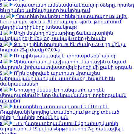
9
Հայաստանի ամենավտանգավոր օձերը. որտեղ
են դրանք ամենաշատը հանդիպում
10
Պուտինը հանդես է եկել հայտարարությամբ.
Խուզարկություն և ձերբակալություն․ թիրախում՝
ընդդիմադիրները (տեսանյութ)
1
Սոչի մեկնող ինքնաթիռը ճանապարհին
անցկացրել է մեկ օր, սակայն տեղ չի հասել
2
Ջուր չի լինի հուլիսի 28-ին ժամը 07.00-ից մինչև
հուլիսի 29-ը ժամը 07.00-ն
3
Ռուբլին թանկացել է․ փոխարժեքն՝ այսօր
4
Չինաստանում աշխարհում առաջին անգամ
մարդուն փոխպատվաստվել է խոզի մի քանի օրգան
5
Ո՞րն է սիրված արտիստ Արտաշես
Ալեքսանյանի մահվան պատճառը. հայտնի են
մանրամասներ
6
Նորայրը մեկնել էր հանգստի, արդեն
վերադառնում է. նոր մանրամասներ՝ ողբերգական
դեպքից
7
Խստորեն դատապարտում եմ Ռուբեն
Ռուբինյանի կողմից Ստամբուլում թուրք տեսած
լինելը. Դանիել Իոաննիսյան
8
1/15 ընտրատեղամասում վերահաշվարկի
արդյունքում 19 քվեաթերթիկներից 7-ը ճանաչվել է