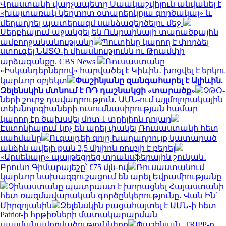
Վրաստանի վարչապետը Սաակաշվիլուն անվանել է
«խայտառակ կեղտոտ օտարերկրյա գործակալ» և
մեղադրել պատերազմ սանձազերծելու մեջ
Սերբիայում աջակցել են Ուկրաինայի տարածքային
ամբողջականությանը
Պուտինը կարող է փորձել
ստուգել ՆԱՏՕ-ի միասնությունն ու Թրամփի
արձագանքը. CBS News
Ռուսաստանը
«Իսկանդերներով» հարվածել է Կիևին․ խոցվել է երկու
կարևոր օբյեկտ
Փաշինյանը զանգահարել է Ալիևին.
Զելենսկին մտնում է ՌԴ դաշնակցի «տարածք»
ՉԹՕ-
ների շուրջ դավադրություն․ ԱՄՆ-ում այլմոլորակային
տեխնոլոգիաների ուսումնասիրության համար
կարող էր ծախսվել մոտ 1 տրիլիոն դոլար
Էստոնիայում կոչ են արել փակել Ռուսաստանի հետ
սահմանը
Ուգալդեի գոլը խաղադրույք կատարած
անձին ավելի քան 2,5 միլիոն ռուբլի է բերել
«Արսենալը» պայթեցրեց տրանսֆերային շուկան․
Բրունո Գիմարայեշը՝ £75 մլն-ով
Ռուսաստանում
կարևոր նախազգուշացում են արել Եվրամիությանը
Չինաստանը պատրաստ է խորացնել Հայաստանի
հետ ռազմավարական գործընկերությունը․ Վան Ին՝
Միրզոյանին
Զելենսկին բացահայտել է ԱՄՆ-ի հետ
Patriot-ի հրթիռների մատակարարման
պայմանավորվածությունները
Փաշինյան․ TRIPP-ը