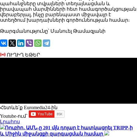
պահանջները տվյալների տեղայնացման և
իրավապահ մարմինների հետ համագործակցության
վերաբերյալ, ինչը բարենպաստ միջավայր է
ստեղծում խարդախների գործունեության համար։
Թարգմանությունը՝ Մանուել Թամազյանի
ՈՒՂԻՂ ԵԹԵՐ
Հետևե՛ք Euromedia24-ին
Youtube-ում`
Լրահոս
Ռուբիո․ ԱՄՆ-ը 201 մլն դոլար է հատկացրել TRIPP-ի
և Միջին միջանցքի զարգացման համար