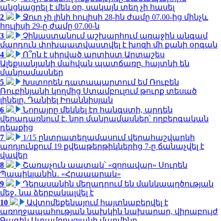
անցկացրել է մեկ օր, սակայն տեղ չի հասել
2
Ջուր չի լինի հուլիսի 28-ին ժամը 07.00-ից մինչև
հուլիսի 29-ը ժամը 07.00-ն
3
Չինաստանում աշխարհում առաջին անգամ
մարդուն փոխպատվաստվել է խոզի մի քանի օրգան
4
Ո՞րն է սիրված արտիստ Արտաշես
Ալեքսանյանի մահվան պատճառը. հայտնի են
մանրամասներ
5
Խստորեն դատապարտում եմ Ռուբեն
Ռուբինյանի կողմից Ստամբուլում թուրք տեսած
լինելը. Դանիել Իոաննիսյան
6
Նորայրը մեկնել էր հանգստի, արդեն
վերադառնում է. նոր մանրամասներ՝ ողբերգական
դեպքից
7
1/15 ընտրատեղամասում վերահաշվարկի
արդյունքում 19 քվեաթերթիկներից 7-ը ճանաչվել է
վավեր
8
Շառաչուն ապտակ՝ «զորավար» Սուրեն
Պապիկյանին․ «Հրապարակ»
9
Դերասանին մեղադրում են մանկապղծության
մեջ․ նա ձերբակալվել է
10
Ավտոմեքենայում հայտնաբերվել է
առողջապահության նախկին նախարար, վիրաբույժ
Գագիկ Ստամբուլցյանի մարմինը