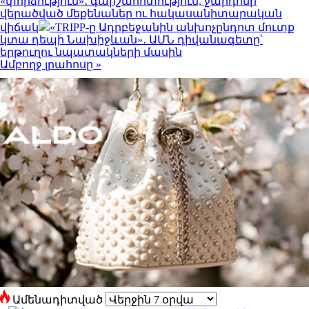
«փորձություն»․ գարշահոտություն, ջարդոնի
վերածված մեքենաներ ու հակասանիտարական
վիճակ
«TRIPP-ը Ադրբեջանին անխոչընդոտ մուտք
կտա դեպի Նախիջևան»․ ԱՄՆ դիվանագետը՝
երթուղու նպատակների մասին
Ամբողջ լրահոսը »
Ամենադիտված