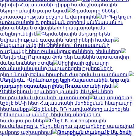
կփոխի Հայաստանի դիրքը համաշխարհային
ներդրումային քարտեզում
Տղամարդը ծեծել է
շտապօգնության բժշկին և վարորդին
ՄԻՊ-ը կոշտ
արձագանքել է․ քրեական գործով անձնական ու
ընտանեկան տվյալների հրապարակումն
անընդունելի է
Գերմանիային մեղադրել են
Եվրամիության գազային խնդիրների համար
Բացահայտվել են Զելենսկու՝ Ռուսաստանի
դաշնակցի հետ բանակցությունների թեմաները
Մեդվեդևը Ուրսուլա ֆոն դեր Լայենին արտասովոր
մականուններ է տվել
Սիցիլիայի գլխավոր
օդանավակայանը դադարեցրել է չվերթների
ընդունումը Էթնա հրաբխի ժայթքման պատճառով
Մեդվեդև․ «Արևմուտքը կլքի Հայաստանին, երբ այն
դադարի օգտակար լինել Ռուսաստանի դեմ»
Գելենջիկում լողափերը փակվել են ԱԹՍ-ների
հարձակման վտանգի պատճառով
Քաղաքագետը
նշել է ԵՄ-ի հետ Հայաստանի մերձեցման հնարավոր
հետևանքը
Զելենսկի․ ՌԴ հարվածները ավերել են
էլեկտրակայաններ, հիվանդանոցներ ու
համալսարաններ
Ի՞նչ է Patriot հրթիռային
համակարգը և ինչու են դրա պաշարները սպառվում
ամբողջ աշխարհում
Թուրքիան փակում է Սև ծովի