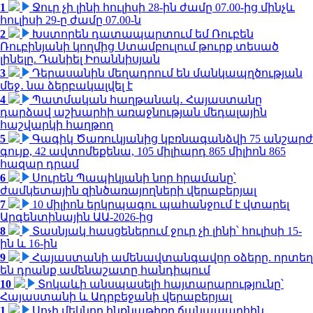
1
Ջուր չի լինի հուլիսի 28-ին ժամը 07.00-ից մինչև
հուլիսի 29-ը ժամը 07.00-ն
2
Խստորեն դատապարտում եմ Ռուբեն
Ռուբինյանի կողմից Ստամբուլում թուրք տեսած
լինելը. Դանիել Իոաննիսյան
3
Դերասանին մեղադրում են մանկապղծության
մեջ․ նա ձերբակալվել է
4
Պատմական հաղթանակ․ Հայաստանը
դարձավ աշխարհի առաջնության մեդալային
հաշվարկի հաղթող
5
Գագիկ Ծառուկյանից կբռնագանձվի 75 անշարժ
գույք, 42 ավտոմեքենա, 105 միլիարդ 865 միլիոն 865
հազար դրամ
6
Սուրեն Պապիկյանի նոր հրամանը՝
ժամկետային զինծառայողների վերաբերյալ
7
10 միլիոն երկրպագու պահանջում է վտարել
Արգենտինային ԱԱ-2026-ից
8
Տասնյակ հասցեներում ջուր չի լինի՝ հուլիսի 15-
ին և 16-ին
9
Հայաստանի ամենավտանգավոր օձերը. որտեղ
են դրանք ամենաշատը հանդիպում
10
Տոկաևի անսպասելի հայտարարությունը՝
Հայաստանի և Ադրբեջանի վերաբերյալ
1
Սոչի մեկնող ինքնաթիռը ճանապարհին