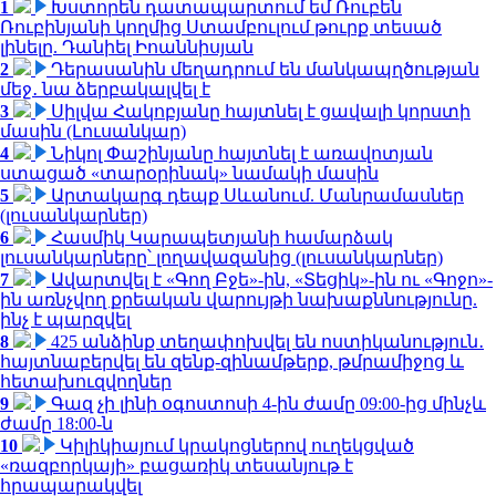
1
Խստորեն դատապարտում եմ Ռուբեն
Ռուբինյանի կողմից Ստամբուլում թուրք տեսած
լինելը. Դանիել Իոաննիսյան
2
Դերասանին մեղադրում են մանկապղծության
մեջ․ նա ձերբակալվել է
3
Սիլվա Հակոբյանը հայտնել է ցավալի կորստի
մասին (Լուսանկար)
4
Նիկոլ Փաշինյանը հայտնել է առավոտյան
ստացած «տարօրինակ» նամակի մասին
5
Արտակարգ դեպք Սևանում. Մանրամասներ
(լուսանկարներ)
6
Հասմիկ Կարապետյանի համարձակ
լուսանկարները՝ լողավազանից (լուսանկարներ)
7
Ավարտվել է «Գող Բջե»-ին, «Տեցիկ»-ին ու «Գոջո»-
ին առնչվող քրեական վարույթի նախաքննությունը.
ինչ է պարզվել
8
425 անձինք տեղափոխվել են ոստիկանություն․
հայտնաբերվել են զենք-զինամթերք, թմրամիջոց և
հետախուզվողներ
9
Գազ չի լինի օգոստոսի 4-ին ժամը 09:00-ից մինչև
ժամը 18:00-ն
10
Կիլիկիայում կրակոցներով ուղեկցված
«ռազբորկայի» բացառիկ տեսանյութ է
հրապարակվել