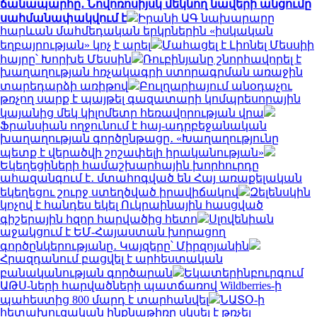
ճանապարհը․ Նովոռոսիյսկ մեկնող նավերի անցումը
սահմանափակվում է
Իրանի ԱԳ նախարարը
հարևան մահմեդական երկրներին «իսկական
եղբայրության» կոչ է արել
Մահացել է Լիոնել Մեսսիի
հայրը՝ Խորխե Մեսսին
Ռուբինյանը շնորհավորել է
խաղաղության հռչակագրի ստորագրման առաջին
տարեդարձի առիթով
Բուլղարիայում անօդաչու
թռչող սարք է պայթել գազատարի կոմպրեսորային
կայանից մեկ կիլոմետր հեռավորության վրա
Ֆրանսիան ողջունում է հայ-ադրբեջանական
խաղաղության գործընթացը․ «Խաղաղությունը
պետք է վերածվի շոշափելի իրականության»
Եկեղեցիների համաշխարհային խորհուրդը
ահազանգում է․ մտահոգված են Հայ առաքելական
եկեղեցու շուրջ ստեղծված իրավիճակով
Զելենսկին
կոչով է հանդես եկել Ուկրաինային հասցված
գիշերային հզոր հարվածից հետո
Սլովենիան
աջակցում է ԵՄ-Հայաստան խորացող
գործընկերությանը․ Կայզերը՝ Միրզոյանին
Հրազդանում բացվել է արհեստական
բանականության գործարան
Եկատերինբուրգում
ԱԹՍ-ների հարվածների պատճառով Wildberries-ի
պահեստից 800 մարդ է տարհանվել
ՆԱՏՕ-ի
հետախուզական ինքնաթիռը սկսել է թռչել