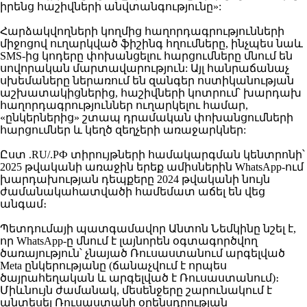
իրենց հաշիվների անվտանգությունը»:
Հարձակվողների կողմից հաղորդագրությունների
միջոցով ուղարկված ֆիշինգ հղումները, ինչպես նաև
SMS-ից կոդերը փոխանցելու հարցումները մնում են
սովորական մարտավարություն: Այլ հանրաճանաչ
սխեմաները ներառում են զանգեր ոստիկանության
աշխատակիցներից, հաշիվների կոտրում՝ խարդախ
հաղորդագրություններ ուղարկելու համար,
«ընկերներից» շտապ դրամական փոխանցումների
հարցումներ և կեղծ զեղչերի առաջարկներ:
Ըստ .RU/.РФ տիրույթների համակարգման կենտրոնի՝
2025 թվականի առաջին երեք ամիսներին WhatsApp-ում
խարդախության դեպքերը 2024 թվականի նույն
ժամանակահատվածի համեմատ աճել են վեց
անգամ։
Պետդումայի պատգամավոր Անտոն Նեմկինը նշել է,
որ WhatsApp-ը մնում է լայնորեն օգտագործվող
ծառայություն՝ չնայած Ռուսաստանում արգելված
Meta ընկերությանը (ճանաչվում է որպես
ծայրահեղական և արգելված է Ռուսաստանում)։
Միևնույն ժամանակ, մեսենջերը շարունակում է
անտեսել Ռուսաստանի օրենսդրության