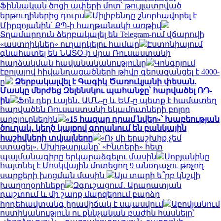
Ֆիննական ծոցի ափերի մոտ՝ թույլատրված
երթուղիներից դուրս
Միլիբենդը շնորհավորել է
Միրզոյանին՝ ՔՊ-ի հաղթանակի առթիվ
Տղամարդուն ձերբակալել են Telegram-ում վճարովի
«աստղիկներ» ուղարկելու համար
Էստոնիայում
գնահատել են ՆԱՏՕ-ի վրա Ռուսաստանի
հարձակման հավանականությունը
Կոնգոյում
էբոլայով հիվանդացածների թիվը գերազանցել է 4000-
ը
Ձերբակալվել է Գագիկ Ծառուկյանի փեսան.
Մասկը մերժեց Զելենսկու պահանջը՝ հարվածել ՌԴ-
ին
Ֆոն դեր Լայեն․ ԱՄՆ-ը և ԵՄ-ը պետք է համատեղ
հարվածեն Ռուսաստանի եկամուտների բոլոր
աղբյուրներին
«15 հազար դրամ նվեր»՝ խաբեության
ծուղակ․ կեղծ կայքով գողանում են բանկային
հաշիվների տվյալները
«Ոչ մի երաշխիք չեմ
ստացել». Մխիթարյանը՝ «Ինտերի» հետ
պայմանագիրը երկարաձգելու մասին
Սոբյանինը
հայտնել է Մոսկվային մոտեցող 9 անօդաչու թռչող
սարքերի խոցման մասին
Այս տարի ե՞րբ կնշվի
խաղողօրհնեքը
Զգուշացում․ Արարատյան
դաշտում և մի շարք մարզերում բարձր
հրդեհավտանգ իրավիճակ է սպասվում
Աբովյանում
ոստիկանություն ու քննչական բաժին հասնելը՝