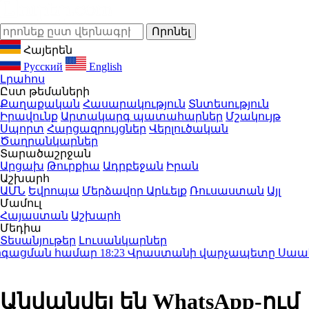
Հայերեն
Русский
English
Լրահոս
Ըստ թեմաների
Քաղաքական
Հասարակություն
Տնտեսություն
Իրավունք
Արտակարգ պատահարներ
Մշակույթ
Սպորտ
Հարցազրույցներ
Վերլուծական
Ծաղրանկարներ
Տարածաշրջան
Արցախ
Թուրքիա
Ադրբեջան
Իրան
Աշխարհ
ԱՄՆ
Եվրոպա
Մերձավոր Արևելք
Ռուսաստան
Այլ
Մամուլ
Հայաստան
Աշխարհ
Մեդիա
Տեսանյութեր
Լուսանկարներ
գացման համար
18:23
Վրաստանի վարչապետը Սաակաշվիլ
Անվանվել են WhatsApp-ում