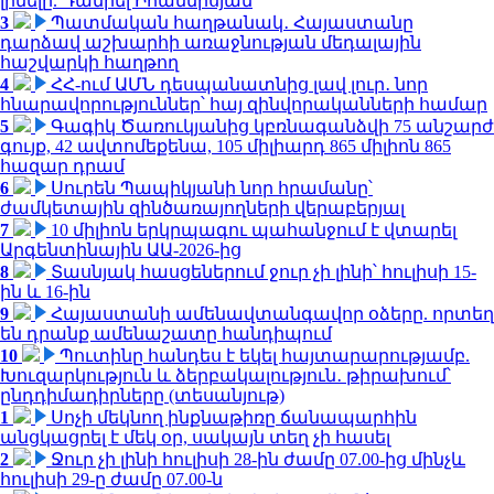
լինելը. Դանիել Իոաննիսյան
3
Պատմական հաղթանակ․ Հայաստանը
դարձավ աշխարհի առաջնության մեդալային
հաշվարկի հաղթող
4
ՀՀ-ում ԱՄՆ դեսպանատնից լավ լուր․ նոր
հնարավորություններ՝ հայ զինվորականների համար
5
Գագիկ Ծառուկյանից կբռնագանձվի 75 անշարժ
գույք, 42 ավտոմեքենա, 105 միլիարդ 865 միլիոն 865
հազար դրամ
6
Սուրեն Պապիկյանի նոր հրամանը՝
ժամկետային զինծառայողների վերաբերյալ
7
10 միլիոն երկրպագու պահանջում է վտարել
Արգենտինային ԱԱ-2026-ից
8
Տասնյակ հասցեներում ջուր չի լինի՝ հուլիսի 15-
ին և 16-ին
9
Հայաստանի ամենավտանգավոր օձերը. որտեղ
են դրանք ամենաշատը հանդիպում
10
Պուտինը հանդես է եկել հայտարարությամբ.
Խուզարկություն և ձերբակալություն․ թիրախում՝
ընդդիմադիրները (տեսանյութ)
1
Սոչի մեկնող ինքնաթիռը ճանապարհին
անցկացրել է մեկ օր, սակայն տեղ չի հասել
2
Ջուր չի լինի հուլիսի 28-ին ժամը 07.00-ից մինչև
հուլիսի 29-ը ժամը 07.00-ն