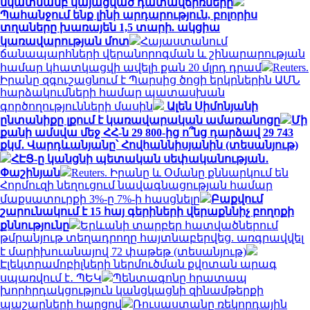
նկատմամբ կայացված դատավճիռները
Պահանջում ենք լինի արդարություն, բոլորիս
տղաները խառայեն 1,5 տարի. ակցիա
կառավարության մոտ
Հայաստանում
ճանապարհների վերանորոգման և շինարարության
համար կհատկացվի ավելի քան 20 մլրդ դրամ
Reuters.
Իրանը զգուշացնում է Պարսից ծոցի երկրներին ԱՄՆ
հարձակումների համար պատասխան
գործողությունների մասին
Ալեն Սիմոնյանի
ընտանիքը լքում է կառավարական ամառանոցը
Մի
քանի ամսվա մեջ ՀՀ-ն 29 800-ից ո՞նց դարձավ 29 743
քկմ․ Վարդևանյանը՝ Հովհաննիսյանին (տեսանյութ)
ՀԷՑ-ը կանցնի պետական սեփականության․
Փաշինյան
Reuters. Իրանը և Օմանը քննարկում են
Հորմուզի նեղուցում նավագնացության համար
մաքսատուրքի 3%-ը 7%-ի հասցնելը
Բաքվում
շարունակում է 15 հայ գերիների վերաքննիչ բողոքի
քննությունը
Երևանի տարբեր հատվածներում
թմրանյութ տեղադրողը հայտնաբերվեց. առգրավվել
է մարիխուանայով 72 փաթեթ (տեսանյութ)
Էլեկտրամոբիլների ներմուծման քվոտան արագ
սպառվում է․ ՊԵԿ
Պենտագոնը հրատապ
խորհրդակցություն կանցկացնի զինամթերքի
պաշարների հարցով
Ռուսաստանը ռեկորդային