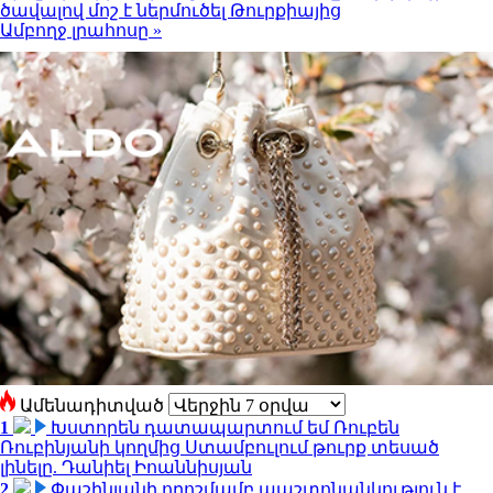
ծավալով մոշ է ներմուծել Թուրքիայից
Ամբողջ լրահոսը »
Ամենադիտված
1
Խստորեն դատապարտում եմ Ռուբեն
Ռուբինյանի կողմից Ստամբուլում թուրք տեսած
լինելը. Դանիել Իոաննիսյան
2
Փաշինյանի որոշմամբ պաշտոնանկություն է