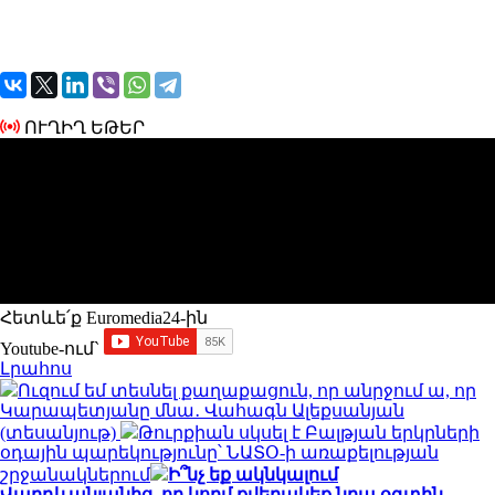
ՈՒՂԻՂ ԵԹԵՐ
Հետևե՛ք Euromedia24-ին
Youtube-ում`
Լրահոս
Ուզում եմ տեսնել քաղաքացուն, որ անրջում ա, որ
Կարապետյանը մնա․ Վահագն Ալեքսանյան
(տեսանյութ)
Թուրքիան սկսել է Բալթյան երկրների
օդային պարեկությունը՝ ՆԱՏՕ-ի առաքելության
շրջանակներում
Ի՞նչ եք ակնկալում
Վարդևանյանից, որ կողմ քվերակեք նրա օգտին․