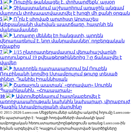
3
Ռուբլին թանկացել է․ փոխարժեքն՝ այսօր
4
Չինաստանում աշխարհում առաջին անգամ
մարդուն փոխպատվաստվել է խոզի մի քանի օրգան
5
Ո՞րն է սիրված արտիստ Արտաշես
Ալեքսանյանի մահվան պատճառը. հայտնի են
մանրամասներ
6
Նորայրը մեկնել էր հանգստի, արդեն
վերադառնում է. նոր մանրամասներ՝ ողբերգական
դեպքից
7
1/15 ընտրատեղամասում վերահաշվարկի
արդյունքում 19 քվեաթերթիկներից 7-ը ճանաչվել է
վավեր
8
Խստորեն դատապարտում եմ Ռուբեն
Ռուբինյանի կողմից Ստամբուլում թուրք տեսած
լինելը. Դանիել Իոաննիսյան
9
Շառաչուն ապտակ՝ «զորավար» Սուրեն
Պապիկյանին․ «Հրապարակ»
10
Ավտոմեքենայում հայտնաբերվել է
առողջապահության նախկին նախարար, վիրաբույժ
Գագիկ Ստամբուլցյանի մարմինը
© 2011-2026 Lurer.com Մեջբերումներ անելիս ակտիվ հղումը Lurer.com-
ին պարտադիր է: Կայքի հոդվածների մասնակի կամ
ամբողջական հեռուստառադիոընթերցումն առանց Lurer.com-ին
հղման արգելվում է:Կայքում արտահայտված կարծիքները