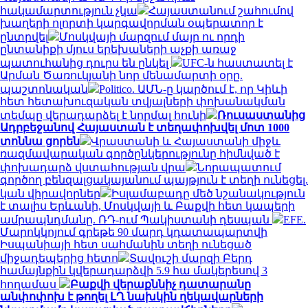
հակամարտություն չկա
Հայաստանում շահումով
խաղերի ոլորտի կարգավորման օպերատոր է
ընտրվել
Մոսկվայի մարզում մայր ու որդի
ընտանիքի մյուս երեխաների աչքի առաջ
պատուհանից դուրս են ընկել
UFC-ն հաստատել է
Արման Ծառուկյանի նոր մենամարտի օրը.
պաշտոնական
Politico. ԱՄՆ-ը կարծում է, որ Կիևի
հետ հետախուզական տվյալների փոխանակման
տեմպը վերադարձել է նորմալ հունի
Ռուսաստանից
Ադրբեջանով Հայաստան է տեղափոխվել մոտ 1000
տոննա ցորեն
Վրաստանի և Հայաստանի միջև
ռազմավարական գործընկերությունը հիմնված է
փոխադարձ վստահության վրա
Նորապատում
գործող բենզալցակայանում պայթյուն է տեղի ունեցել.
կան վիրավորներ
Իսլամաբադը մեծ նշանակություն
է տալիս Երևանի, Մոսկվայի և Բաքվի հետ կապերի
ամրապնդմանը. ՌԴ-ում Պակիստանի դեսպան
EFE.
Մարոկկոյում գրեթե 90 մարդ կդատապարտվի
Իսպանիայի հետ սահմանին տեղի ունեցած
միջադեպերից հետո
Տավուշի մարզի Բերդ
համայնքին կվերադարձվի 5.9 հա մակերեսով 3
հողամաս
Բաքվի վերաքննիչ դատարանը
անփոփոխ է թողել ԼՂ նախկին ղեկավարների