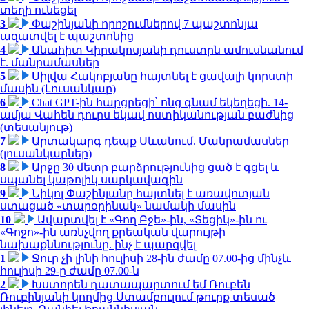
տեղի ունեցել
3
Փաշինյանի որոշումներով 7 պաշտոնյա
ազատվել է պաշտոնից
4
Անահիտ Կիրակոսյանի դուստրն ամուսնանում
է. մանրամասներ
5
Սիլվա Հակոբյանը հայտնել է ցավալի կորստի
մասին (Լուսանկար)
6
Chat GPT-ին հարցրեցի՝ ոնց գնամ եկեղեցի. 14-
ամյա Վահեն դուրս եկավ ոստիկանության բաժնից
(տեսանյութ)
7
Արտակարգ դեպք Սևանում. Մանրամասներ
(լուսանկարներ)
8
Արջը 30 մետր բարձրությունից ցած է գցել և
սպանել կաթոլիկ սարկավագին
9
Նիկոլ Փաշինյանը հայտնել է առավոտյան
ստացած «տարօրինակ» նամակի մասին
10
Ավարտվել է «Գող Բջե»-ին, «Տեցիկ»-ին ու
«Գոջո»-ին առնչվող քրեական վարույթի
նախաքննությունը. ինչ է պարզվել
1
Ջուր չի լինի հուլիսի 28-ին ժամը 07.00-ից մինչև
հուլիսի 29-ը ժամը 07.00-ն
2
Խստորեն դատապարտում եմ Ռուբեն
Ռուբինյանի կողմից Ստամբուլում թուրք տեսած