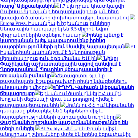
հարց՝ Ալեքսանյանին
1,7 մլն դրամ կհատկացվի
Ռաիսա Մկրտչյանի հուղարկավորության հետ
կապված ծախսերը փոխհատուցելու նպատակով
Europa Press. Իսպանիայի իշխանությունները
Սեուտային հատկացրել են 6.5 միլիոն եվրո՝
միգրանտներին օգնելու համար
Իրենք պետք է
կարողանան խլել, պայքարում ենք իրենց
ապօրինությունների դեմ. Սամվել Կարապետյան
FT.
Իսլանդիան պահանջում է ձկնորսության
վերահսկողություն, եթե միանա ԵՄ-ին
Նիկոլ
Փաշինյանը աշխատանքային այցով գտնվում է
Ղրղզստանում. Պուտինը վերադասավորել է
ռուսական բանակը
Հետազոտությունը
բացահայտել է շաքարախտի ռիսկը նվազեցնելու
անսպասելի միջոց
#ՈՒՂԻՂ․ Վահագն Ալեքսանյանի
ճեպազրույցը
Երևանում ծառն ընկել է Հասմիկ
Խոջյանի մեքենայի վրա. նա բողոքով դիմել է
քաղաքապետարանին
Աունն ու ՀՀ-ում Լիբանանի
դեսպանը քննարկել են 2 երկրների միջև
հարաբերությունների զարգացման ուղիները
Փաշինյանի որոշմամբ պաշտոնանկություններ են
տեղի ունեցել
Al Arabiya. ԱՄՆ-ի և Իրանի միջև
անուղղակի շփումները մտել են իրենց եզրափակիչ