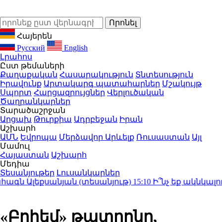
Հայերեն
Русский
English
Լրահոս
Ըստ թեմաների
Քաղաքական
Հասարակություն
Տնտեսություն
Իրավունք
Արտակարգ պատահարներ
Մշակույթ
Սպորտ
Հարցազրույցներ
Վերլուծական
Ծաղրանկարներ
Տարածաշրջան
Արցախ
Թուրքիա
Ադրբեջան
Իրան
Աշխարհ
ԱՄՆ
Եվրոպա
Մերձավոր Արևելք
Ռուսաստան
Այլ
Մամուլ
Հայաստան
Աշխարհ
Մեդիա
Տեսանյութեր
Լուսանկարներ
գն Ալեքսանյան (տեսանյութ)
15:10
Ի՞նչ եք ակնկալում 
«Բոհեմ» թատրոնը,