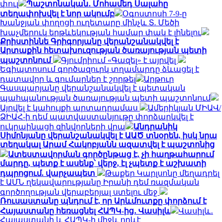
փուլ
Պաշտոնական․ Մոհամեդ Սալահը
տեղափոխվել է նոր ակումբ
Օգոստոսի 7-9-ը
Խանջյան փողոցի ուղետարը մինչև Տ. Մեծի
խաչմերուկ երթևեկության համար փակ է լինելու
Քրիստիննե Գրիգորյանը վերանշանակվել է
Արտաքին հետախուզության ծառայության պետի
պաշտոնում
Գյումրիում «Գազել» է այրվել
Եգիպտոսում գործազուրկ տղամարդը ձևացել է
դատավոր և գումարներ է շորթել
Արթուր
Գասպարյանը վերանշանակվել է պետական
պահպանության ծառայության պետի պաշտոնում
Այրվել է կահույքի արտադրամաս
Ամերիկյան ՄԻԱՎ/
ՁԻԱՀ-ի դեմ պատվաստանյութը փորձարկվել է
ուկրաինացի զինվորների վրա
Անդրանիկ
Սիմոնյանը վերանշանակվել է ԱԱԾ տնօրեն, իսկ նրա
տեղակալ Արամ Հակոբյանն ազատվել է պաշտոնից
Ատեստավորման գործընթաց է, չի հաղթահարում
մարդը, պետք է ասենք՝ վերջ, էլ չպետք է աշխատի
դպրոցում. վարչապետ
Թաքեր Կարլսոնը մեղադրել
է ԱՄՆ ղեկավարությանը Իրանի դեմ ռազմական
գործողության վերաբերյալ ստելու մեջ
Ռուսաստանը պնդում է, որ Արևմուտքը փորձում է
Հայաստանը հեռացնել ՀԱՊԿ-ից․ Վասիլև
Վասիլև․
Հայաստանի և ՀԱՊԿ-ի միջև որևէ