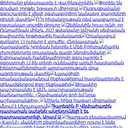
Թեհրանը քննադատել է Վաշինգտոնին
Փորձել են
գումար շորթել Telegram-ի միջոցով
Ուռուցքաբանը
զգուշացրել է վեյփ օգտագործող կանանց՝ քաղցկեղի
ռիսկի մասին
Ո՞ր հիվանդության դեմ պայքարում է
օգտակար սուրճի մրուրը
Զելենսկին հույս ունի, որ
Ուկրաինան մինչև 2027 թվականը կմշակի սեփական
բալիստիկ հրթիռային համակարգ
Օդանավում
գտնվող 13 ուղևոր է տուժել. Հնդկաստան
Հարավային Կորեան խնդրել է Մեծ Բրիտանիային
չխոչընդոտել ռուսական գազի ներմուծմանը
Եվրոպական հանձնաժողովը զգուշացրել է
օգոստոսի 12-ին տեղի ունենալիք արևի խավարման
էլեկտրաէներգիայի արտադրության վրա
ազդեցության մասին
Լայպցիգի
օդանավակայանում ինքնաթիռում հայտնաբերվել է
զինամթերքով լիքը ինքնաթիռ
Թրամփը
պաշտպանել է ԱՄՆ պաշտպանության
նախարարին․ «Չափազանց գոհ եմ նրա
աշխատանքից»
Մինչև հինգ հազար միգրանտ
մնում է Սեուտայում
Գարեգին Բ Վեփահառին
դատարան կանչելն անընդունելի է եւ
դատապարտելի. Արամ Ա
Գարգառ բնակավայրում
«KamAZ» մակնիշի բետոնախառնիչը դուրս է եկել
ճանապարհի երթևեկելի հատվածից, կողաշրջվել և