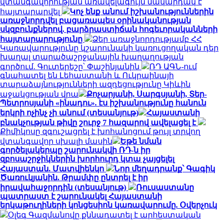
վտանգավորության առավելագույն մակարդակ է
հայտարարվել
Կոչ ենք անում իշխանություններին
առաջնորդվել բացառապես օրինականության
սկզբունքներով. բարձրաստիճան հոգեւորականների
հայտարարությունը
Ձեր առաջնորդությամբ ՀՀ
Կառավարությունը կշարունակի կառուցողական դեր
խաղալ տարածաշրջանային խաղաղության
գործում. Գուտերեշը՝ Փաշինյանին
ՌԴ ԱԳՆ-ում
գնահատել են Լեհաստանի և Ուկրաինայի
տարաձայնությունների ազդեցությունը Կիևին
աջակցության վրա
Քոչարյանի, Սարգսյանի, Տեր-
Պետրոսյանի «ինադու». էս իշխանությունը հանուն
երկրի ոչինչ չի անում (տեսանյութ)
Հայաստանի
բնակչության թիվը շուրջ 7 հազարով ավելացել է
Քիմիկոսը զգուշացրել է խոհանոցում թույլ տրվող
վտանգավոր սխալի մասին
Եթե նման
գործելակերպը շարունակվի ՌԴ-ն իր
զբոսաշրջիկներին խորհուրդ կտա չայցելել
Հայաստան. Մատվիենկո
Նոր մեղադրանք՝ Գագիկ
Ծառուկյանին. Թրամփը ընտրել է իր
իրավահաջորդին (տեսանյութ)
Ռուսաստանը
պատրաստ է շարունակել Հայաստանի
երկաթուղիների կոնցեսիոն կառավարումը. Օվերչուկ
Օլեգ Գազմանովը քննադատել է արհեստական