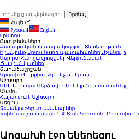
Հայերեն
Русский
English
Լրահոս
Ըստ թեմաների
Քաղաքական
Հասարակություն
Տնտեսություն
Իրավունք
Արտակարգ պատահարներ
Մշակույթ
Սպորտ
Հարցազրույցներ
Վերլուծական
Ծաղրանկարներ
Տարածաշրջան
Արցախ
Թուրքիա
Ադրբեջան
Իրան
Աշխարհ
ԱՄՆ
Եվրոպա
Մերձավոր Արևելք
Ռուսաստան
Այլ
Մամուլ
Հայաստան
Աշխարհ
Մեդիա
Տեսանյութեր
Լուսանկարներ
ասին․ պաշտոնական
1:30
Յան Կոուտոն «Բորուսիա Դորտ
Արցախի էջը եկեղեցու