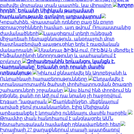
բшխվել մոտակա տան պատին․ կա վիրшվոր
Խոշոր
հրդեհ՝ Երևանի Սիլիկյան թաղամասի
հարևանությամբ գտնվող աղբավայրում
Կոբախիձե. Վրաստանի դռները բաց են բոլոր
զբոսաշրջիկների համար, այդ թվում՝ Ռուսաստանից
ժամանածների
Լայպցիգում տեղի ունեցած
միջադեպի հետաքննություն․ անօդաչուի մոտ
հայտնաբերված պայթուցիկը եղել է ռազմական
մակարդակի
Սկանդալ ՖԻՖԱ-ում․ ՈՒԵՖԱ-ն մերժել է
Ինֆանտինոյի ներողությունը և պահպանում է
բոյկոտը
Զոհասեղանին երևանցու կյանքն է․
Վարդանյանը՝ Երևանի օդի որակի մասին
(տեսանյութ)
Կիևում քննարկվել են Ադրբեջանի և
Ուկրաինայի հարաբերությունները
Ընդլայնվել է
տրանսպորտային ծախսի փոխհատուցման ծրագրի
շահառուների շրջանակը
Այս ձևով ինձ փորձում են
լռեցնել, քանի որ ԱԺ-ում դա նրանց չի հաջողվում․
Էդգար Ղազարյան
Ծաղկեփնջեր, մեքենայում
արված ջերմ լուսանկարներ. Էլիզ Մելիքյանն
արձագանքել է կողակից ունենալու մասին հարցին
Թրամփը փակ հանդիպում է անցկացրել ԱՄՆ
հետախուզական համայնքի ղեկավարների հետ
Իտալիայի 27 քաղաքներում տապի պատճառով