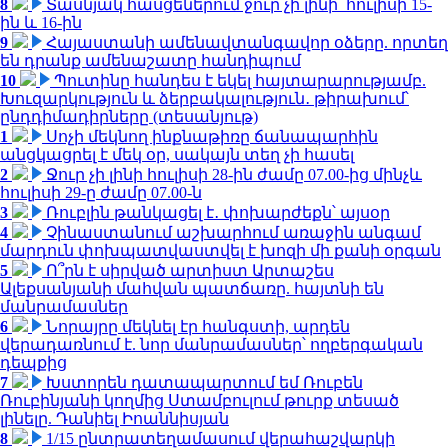
8
Տասնյակ հասցեներում ջուր չի լինի՝ հուլիսի 15-
ին և 16-ին
9
Հայաստանի ամենավտանգավոր օձերը. որտեղ
են դրանք ամենաշատը հանդիպում
10
Պուտինը հանդես է եկել հայտարարությամբ.
Խուզարկություն և ձերբակալություն․ թիրախում՝
ընդդիմադիրները (տեսանյութ)
1
Սոչի մեկնող ինքնաթիռը ճանապարհին
անցկացրել է մեկ օր, սակայն տեղ չի հասել
2
Ջուր չի լինի հուլիսի 28-ին ժամը 07.00-ից մինչև
հուլիսի 29-ը ժամը 07.00-ն
3
Ռուբլին թանկացել է․ փոխարժեքն՝ այսօր
4
Չինաստանում աշխարհում առաջին անգամ
մարդուն փոխպատվաստվել է խոզի մի քանի օրգան
5
Ո՞րն է սիրված արտիստ Արտաշես
Ալեքսանյանի մահվան պատճառը. հայտնի են
մանրամասներ
6
Նորայրը մեկնել էր հանգստի, արդեն
վերադառնում է. նոր մանրամասներ՝ ողբերգական
դեպքից
7
Խստորեն դատապարտում եմ Ռուբեն
Ռուբինյանի կողմից Ստամբուլում թուրք տեսած
լինելը. Դանիել Իոաննիսյան
8
1/15 ընտրատեղամասում վերահաշվարկի