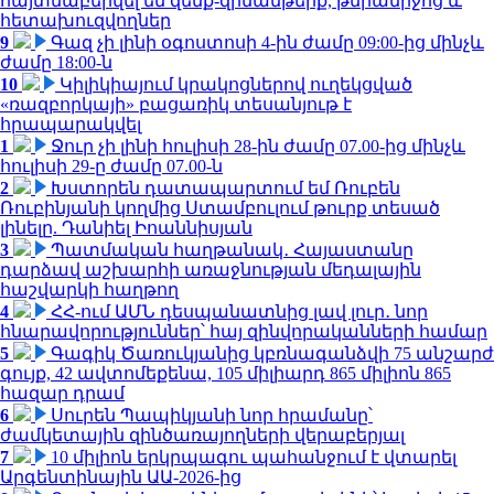
հայտնաբերվել են զենք-զինամթերք, թմրամիջոց և
հետախուզվողներ
9
Գազ չի լինի օգոստոսի 4-ին ժամը 09:00-ից մինչև
ժամը 18:00-ն
10
Կիլիկիայում կրակոցներով ուղեկցված
«ռազբորկայի» բացառիկ տեսանյութ է
հրապարակվել
1
Ջուր չի լինի հուլիսի 28-ին ժամը 07.00-ից մինչև
հուլիսի 29-ը ժամը 07.00-ն
2
Խստորեն դատապարտում եմ Ռուբեն
Ռուբինյանի կողմից Ստամբուլում թուրք տեսած
լինելը. Դանիել Իոաննիսյան
3
Պատմական հաղթանակ․ Հայաստանը
դարձավ աշխարհի առաջնության մեդալային
հաշվարկի հաղթող
4
ՀՀ-ում ԱՄՆ դեսպանատնից լավ լուր․ նոր
հնարավորություններ՝ հայ զինվորականների համար
5
Գագիկ Ծառուկյանից կբռնագանձվի 75 անշարժ
գույք, 42 ավտոմեքենա, 105 միլիարդ 865 միլիոն 865
հազար դրամ
6
Սուրեն Պապիկյանի նոր հրամանը՝
ժամկետային զինծառայողների վերաբերյալ
7
10 միլիոն երկրպագու պահանջում է վտարել
Արգենտինային ԱԱ-2026-ից