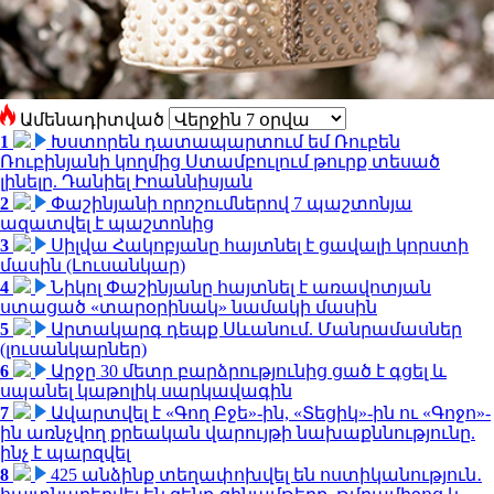
Ամենադիտված
1
Խստորեն դատապարտում եմ Ռուբեն
Ռուբինյանի կողմից Ստամբուլում թուրք տեսած
լինելը. Դանիել Իոաննիսյան
2
Փաշինյանի որոշումներով 7 պաշտոնյա
ազատվել է պաշտոնից
3
Սիլվա Հակոբյանը հայտնել է ցավալի կորստի
մասին (Լուսանկար)
4
Նիկոլ Փաշինյանը հայտնել է առավոտյան
ստացած «տարօրինակ» նամակի մասին
5
Արտակարգ դեպք Սևանում. Մանրամասներ
(լուսանկարներ)
6
Արջը 30 մետր բարձրությունից ցած է գցել և
սպանել կաթոլիկ սարկավագին
7
Ավարտվել է «Գող Բջե»-ին, «Տեցիկ»-ին ու «Գոջո»-
ին առնչվող քրեական վարույթի նախաքննությունը.
ինչ է պարզվել
8
425 անձինք տեղափոխվել են ոստիկանություն․