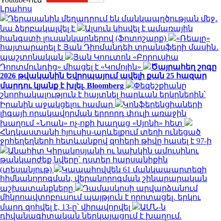
Լրահոս
Դերասանին մեղադրում են մանկապղծության մեջ․
նա ձերբակալվել է
Ալսուն կիսվել է ամառային
հանգստի լուսանկարներով (ֆոտոշարք)
«Ռեալը»
հայտարարել է Յան Դիոմանդեի տրանսֆերի մասին․
պաշտոնական
Յան Կոուտոն «Բորուսիա
Դորտմունդից» միացել է «Կոմոյին»
Ծայրահեղ շոգը
2026 թվականին Եվրոպայում ավելի քան 25 հազար
մարդու կյանք է խլել. Bloomberg
Փեզեշքիանը
շնորհակալություն է հայտնել հարևան երկրներին՝
Իրանին աջակցելու համար
Կոնֆերենցիաների
լիգայի որակավորման երրորդ փուլի առաջին
խաղում «Նոան» ոչ-ոքի խաղաց «Սյոնի» հետ
Հնդկաստանի հյուսիս-արևելքում տեղի ունեցած
ջրհեղեղների հետևանքով զոհերի թիվը հասել է 97-ի
Անահիտ Կիրակոսյանի ու նախկին ամուսինու
թանկարժեք նվերը՝ դստեր հարսանիքին
(տեսանյութ)
Կապահովվեն 61 մանկապարտեզի
հիմնանորոգման, վերանորոգման շինարարական
աշխատանքները
Դամասկոսի արվարձանում
միկրոավտոբուսում պայթյուն է որոտացել․ երկու
մարդ զոհվել է, 13-ը՝ վիրավորվել
ԱՄՆ-ն
դիվանագիտական ներկայացում է խաղում.