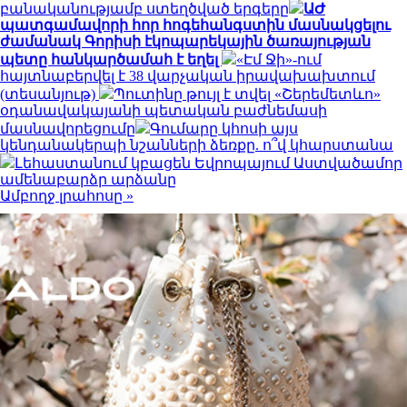
բանականությամբ ստեղծված երգերը
ԱԺ
պատգամավորի հոր հոգեհանգստին մասնակցելու
ժամանակ Գորիսի էկոպարեկային ծառայության
պետը հանկարծամահ է եղել
«Էմ Ջի»-ում
հայտնաբերվել է 38 վարչական իրավախախտում
(տեսանյութ)
Պուտինը թույլ է տվել «Շերեմետևո»
օդանավակայանի պետական բաժնեմասի
մասնավորեցումը
Գումարը կհոսի այս
կենդանակերպի նշանների ձեռքը. ո՞վ կհարստանա
Լեհաստանում կբացեն Եվրոպայում Աստվածամոր
ամենաբարձր արձանը
Ամբողջ լրահոսը »