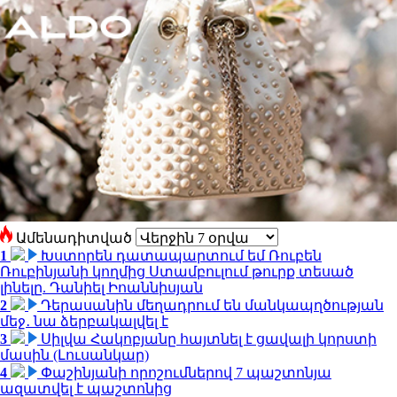
Ամենադիտված
1
Խստորեն դատապարտում եմ Ռուբեն
Ռուբինյանի կողմից Ստամբուլում թուրք տեսած
լինելը. Դանիել Իոաննիսյան
2
Դերասանին մեղադրում են մանկապղծության
մեջ․ նա ձերբակալվել է
3
Սիլվա Հակոբյանը հայտնել է ցավալի կորստի
մասին (Լուսանկար)
4
Փաշինյանի որոշումներով 7 պաշտոնյա
ազատվել է պաշտոնից