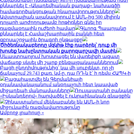
Հայաստանի դեսպանը MIT-ի ղեկավարության հետ
քննարկել է «Ակադեմիական քաղաք» նախագծի
համագործակցության հնարավորությունները
Ավստրալիան պլանավորում է ԱՄՆ-ից 500 միլիոն
դոլարի արժողությամբ հրթիռներ գնել իր
ռազմաօդային ուժերի համար
Գևորգ Պապոյանը
քննարկել է Համաշխարհային բանկի հետ
զբոսաշրջային ծրագրի ընթացքը
Ծիծեռնակաբերդը մզկիթ էիք դարձրել՝ դուք մի
խոսեք նախընտրական քարոզարշավի մասին
Սևաստոպոլում խոստացել են վառելիքի ազատ
վաճառք սկսել մի շարք բենզալցակայաններում
Բացի ընդդիմությունից՝ կա մի սուբյեկտ, որ չի
ճանաչում 29.743 քառ. կմ-ը. դա ՌԴ-ն է՝ ի դեմս ՀԱՊԿ-ի
Բացահայտվել են Գերմանիայի
օդանավակայանում անօդաչուի հետ կապված
միջադեպի մանրամասները
Ռուսաստանի բանակը
«Իսկանդերով» հարվածել է ուկրաինական գնացքին
Չինաստանում մեկնաբանել են ԱՄՆ-ի նոր
միջուկային ռազմավարությունը
Ամբողջ լրահոսը »