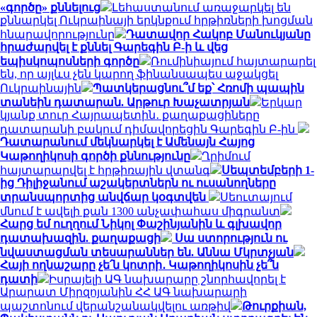
«գործը» քննելուց
Լեհաստանում առաջարկել են
քննարկել Ուկրաինայի երկնքում հրթիռների խոցման
հնարավորությունը
Դատավոր Հակոբ Մանուկյանը
հրաժարվել է քննել Գարեգին Բ-ի և վեց
եպիսկոպոսների գործը
Ռումինիայում հայտարարել
են, որ այլևս չեն կարող ֆինանսապես աջակցել
Ուկրաինային
Պատկերացնու՞մ եք՝ Հռոմի պապին
տանեին դատարան. Արթուր Խաչատրյան
Երկար
կյանք տուր Հայրապետին․ քաղաքացիները
դատարանի բակում դիմավորեցին Գարեգին Բ-ին
Դատարանում մեկնարկել է Ամենայն Հայոց
Կաթողիկոսի գործի քննությունը
Ղրիմում
հայտարարվել է հրթիռային վտանգ
Սեպտեմբերի 1-
ից Դիլիջանում աշակերտներն ու ուսանողները
տրանսպորտից անվճար կօգտվեն
Սեուտայում
մնում է ավելի քան 1300 անչափահաս միգրանտ
Հարց եմ ուղղում Նիկոլ Փաշինյանին և գլխավոր
դատախազին. քաղաքացի
Սա ստորություն ու
նվաստացման տեսարաններ են. Աննա Մկրտչյան
Հայի ողնաշարը չե՛ն կոտրի․ Կաթողիկոսին չե՞ն
դատի
Իսրայելի ԱԳ նախարարը շնորհավորել է
Արարատ Միրզոյանին ՀՀ ԱԳ նախարարի
պաշտոնում վերանշանակվելու առթիվ
Թուրքիան,