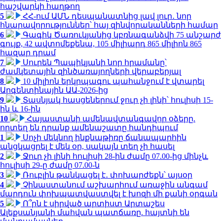
հաշվարկի հաղթող
5
ՀՀ-ում ԱՄՆ դեսպանատնից լավ լուր․ նոր
հնարավորություններ՝ հայ զինվորականների համար
6
Գագիկ Ծառուկյանից կբռնագանձվի 75 անշարժ
գույք, 42 ավտոմեքենա, 105 միլիարդ 865 միլիոն 865
հազար դրամ
7
Սուրեն Պապիկյանի նոր հրամանը՝
ժամկետային զինծառայողների վերաբերյալ
8
10 միլիոն երկրպագու պահանջում է վտարել
Արգենտինային ԱԱ-2026-ից
9
Տասնյակ հասցեներում ջուր չի լինի՝ հուլիսի 15-
ին և 16-ին
10
Հայաստանի ամենավտանգավոր օձերը.
որտեղ են դրանք ամենաշատը հանդիպում
1
Սոչի մեկնող ինքնաթիռը ճանապարհին
անցկացրել է մեկ օր, սակայն տեղ չի հասել
2
Ջուր չի լինի հուլիսի 28-ին ժամը 07.00-ից մինչև
հուլիսի 29-ը ժամը 07.00-ն
3
Ռուբլին թանկացել է․ փոխարժեքն՝ այսօր
4
Չինաստանում աշխարհում առաջին անգամ
մարդուն փոխպատվաստվել է խոզի մի քանի օրգան
5
Ո՞րն է սիրված արտիստ Արտաշես
Ալեքսանյանի մահվան պատճառը. հայտնի են