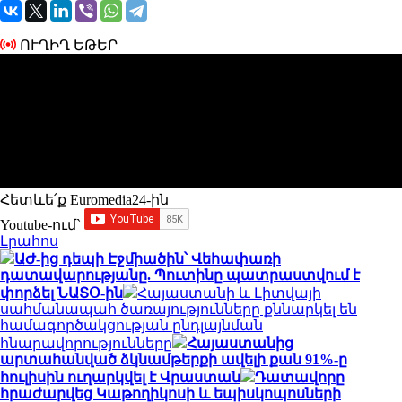
ՈՒՂԻՂ ԵԹԵՐ
Հետևե՛ք Euromedia24-ին
Youtube-ում`
Լրահոս
ԱԺ-ից դեպի Էջմիածին՝ Վեհափառի
դատավարությանը. Պուտինը պատրաստվում է
փորձել ՆԱՏՕ-ին
Հայաստանի և Լիտվայի
սահմանապահ ծառայությունները քննարկել են
համագործակցության ընդլայնման
հնարավորությունները
Հայաստանից
արտահանված ձկնամթերքի ավելի քան 91%-ը
հուլիսին ուղարկվել է Վրաստան
Դատավորը
հրաժարվեց Կաթողիկոսի և եպիսկոպոսների