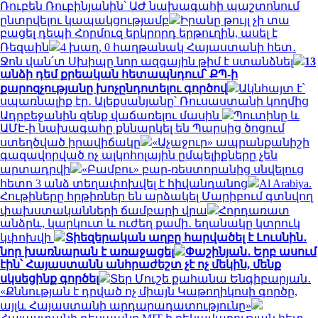
Ռուբեն Ռուբինյանին՝ ԱԺ նախագահի պաշտոնում
ընտրվելու կապակցությամբ
Իրանը թույլ չի տա
բացել դեպի Հորմուզ երկրորդ երթուղին, ասել է
Ռեզաին
4 խաղ, 0 հաղթանակ Հայաստանի հետ․
Ջոն վան՛տ Սխիպը նոր ազգային թիմ է ստանձնել
13
անձի դեմ քրեական հետապնդում՝ ՔՊ-ի
քարոզչությանը խոչընդոտելու գործով
Ակնհայտ է՝
սպառնալիք էր․ Ալեքսանյանը՝ Ռուսաստանի կողմից
Ադրբեջանին զենք վաճառելու մասին
Պուտինը և
ԱՄԷ-ի նախագահը քննարկել են Պարսից ծոցում
ստեղծված իրավիճակը
«Աչաջուր» ապրանքանիշի
գազավորված ոչ ալկոհոլային ըմպելիքները չեն
արտադրվի
«Բամբու» բար-ռեստորանից սնվելուց
հետո 3 անձ տեղափոխվել է հիվանդանոց
Al Arabiya.
Հութիները հրթիռներ են արձակել Մարիբում գտնվող
փախստականների ճամբարի վրա
Հորդառատ
անձրև, կարկուտ և ուժեղ քամի․ եղանակը կտրուկ
կփոխվի
Տիեզերական աղբը հարվածել է Լուսնին․
նոր խառնարան է առաջացել
Փաշինյան․ Երբ ասում
էին՝ Հայաստանն անհրաժեշտ չէ ոչ մեկին, մենք
սկսեցինք գործել
Տեր Մուշե քահանա Ենգիբարյան․
«Քննության է դրված ոչ միայն Կաթողիկոսի գործը,
այլև Հայաստանի արդարադատությունը»