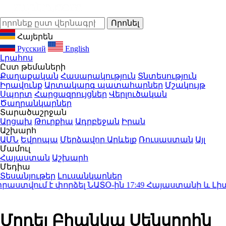
Հայերեն
Русский
English
Լրահոս
Ըստ թեմաների
Քաղաքական
Հասարակություն
Տնտեսություն
Իրավունք
Արտակարգ պատահարներ
Մշակույթ
Սպորտ
Հարցազրույցներ
Վերլուծական
Ծաղրանկարներ
Տարածաշրջան
Արցախ
Թուրքիա
Ադրբեջան
Իրան
Աշխարհ
ԱՄՆ
Եվրոպա
Մերձավոր Արևելք
Ռուսաստան
Այլ
Մամուլ
Հայաստան
Աշխարհ
Մեդիա
Տեսանյութեր
Լուսանկարներ
վում է փորձել ՆԱՏՕ-ին
17:49
Հայաստանի և Լիտվայի
Մոդել Բիանկա Սենսորին