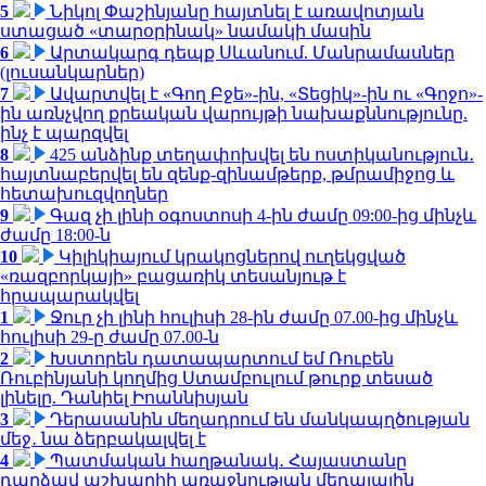
5
Նիկոլ Փաշինյանը հայտնել է առավոտյան
ստացած «տարօրինակ» նամակի մասին
6
Արտակարգ դեպք Սևանում. Մանրամասներ
(լուսանկարներ)
7
Ավարտվել է «Գող Բջե»-ին, «Տեցիկ»-ին ու «Գոջո»-
ին առնչվող քրեական վարույթի նախաքննությունը.
ինչ է պարզվել
8
425 անձինք տեղափոխվել են ոստիկանություն․
հայտնաբերվել են զենք-զինամթերք, թմրամիջոց և
հետախուզվողներ
9
Գազ չի լինի օգոստոսի 4-ին ժամը 09:00-ից մինչև
ժամը 18:00-ն
10
Կիլիկիայում կրակոցներով ուղեկցված
«ռազբորկայի» բացառիկ տեսանյութ է
հրապարակվել
1
Ջուր չի լինի հուլիսի 28-ին ժամը 07.00-ից մինչև
հուլիսի 29-ը ժամը 07.00-ն
2
Խստորեն դատապարտում եմ Ռուբեն
Ռուբինյանի կողմից Ստամբուլում թուրք տեսած
լինելը. Դանիել Իոաննիսյան
3
Դերասանին մեղադրում են մանկապղծության
մեջ․ նա ձերբակալվել է
4
Պատմական հաղթանակ․ Հայաստանը
դարձավ աշխարհի առաջնության մեդալային