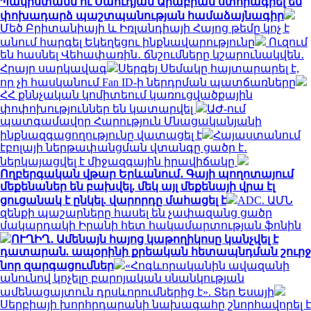
Պակիստանն ու Սաուդյան Արաբիան ստորագրել են
փոխադարձ պաշտպանության համաձայնագիր
Մեծ Բրիտանիայի և Իռլանդիայի Հայոց թեմը կոչ է
անում հարգել Եկեղեցու ինքնավարությունը
Ուզում
են հասնել Վեհափառին․ ճնշումները կշարունակվեն․
Հրայր սարկավագ
Սերգեյ Սեմակը հայտարարել է,
որ չի հասկանում Fan ID-ի ներդրման պատճառները
ՀՀ քննչական կոմիտեում կառուցվածքային
փոփոխություններ են կատարվել
ԱԺ-ում
պատգամավոր Հարություն Մնացականյանի
ինքնազգացողությունը վատացել է
Հայաստանում
էբոլայի ներթափանցման վտանգը ցածր է․
ներկայացվել է միջազգային իրավիճակը
Ողբերգական վթար Երևանում․ Գայի պողոտայում
մեքենաներ են բախվել, մեկ այլ մեքենայի վրա էլ
ցուցանակ է ընկել. վարորդը մահացել է
ADC. ԱՄՆ
զենքի պաշարները հասել են չափազանց ցածր
մակարդակի Իրանի հետ հակամարտության ֆոնին
ՈՒՂԻՂ․ Ամենայն հայոց կաթողիկոսը կանչվել է
դատարան. ապօրինի քրեական հետապնդման շուրջ
նոր զարգացումներ
«Հոգևորականին ավազանի
անունով կոչելը բարոյական սնանկության
ամենացայտուն դրսևորումներից է». Տեր Եսայի
Սերբիայի խորհրդարանի նախագահը շնորհավորել է