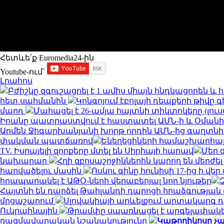
Հետևե՛ք Euromedia24-ին
Youtube-ում`
Լրահոս
Բժիշկը զգուշացրել է 1 ամիս միայն հնդկացորեն 
հետ սահմանին
Կոնգոյում էբոլայի դեպքերի թիվը գ
մարդ
Մահացել է 26-ամյա հայտնի տիկտոկերը (լու
Իրանը պատրաստվում է հաստատել ԱՄՆ-ի և Օման
Արմեն Ջիգարխանյանի խորթ որդին ԱՄՆ-ից գաղտնի
փակման պատճառով
Եկեղեցիների համաշխարհայ
TV. Իսրայելի զորքերը մտել են Սիրիայի հարավ
Մեր 
նախարար
Հղի զբոսաշրջիկներին կարող են մերժել
հարվածելու մասին
Ոսկու գինը հունիսի 17-ից ի վ
հրապարակել է ԱԹՕ-ների վերաբերյալ նոր նյութեր
Հայտնի են դարձել Թաիլանդի դպրոցի հրաձգությա
մրցաշարում
Սլովակիայի արևելքում արտակարգ դ
Ուկրաինային
Թրամփը սպառնացել է արգելափակել
ռազմավարական նշանակությունը
Կաթողիկոսը չպ