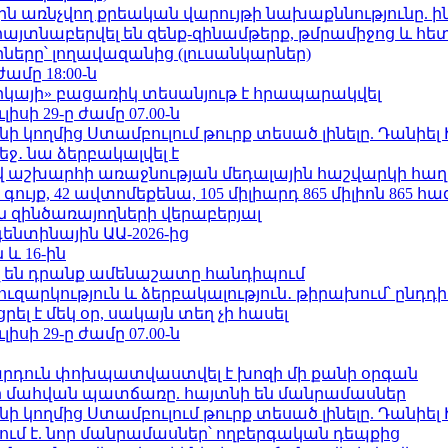
ո»-ին առնչվող քրեական վարույթի նախաքննությունը. ի
 հայտնաբերվել են զենք-զինամթերք, թմրամիջոց և հ
երը՝ լողավազանից (լուսանկարներ)
ժամը 18:00-ն
որկայի» բացառիկ տեսանյութ է հրապարակվել
ւլիսի 29-ը ժամը 07.00-ն
 կողմից Ստամբուլում թուրք տեսած լինելը. Դանիել
ջ․ նա ձերբակալվել է
աշխարհի առաջնության մեդալային հաշվարկի հաղ
ւյք, 42 ավտոմեքենա, 105 միլիարդ 865 միլիոն 865 հ
 զինծառայողների վերաբերյալ
ենտինային ԱԱ-2026-ից
 և 16-ին
 են դրանք ամենաշատը հանդիպում
ւզարկություն և ձերբակալություն․ թիրախում՝ ընդդ
լ է մեկ օր, սակայն տեղ չի հասել
ւլիսի 29-ը ժամը 07.00-ն
րդուն փոխպատվաստվել է խոզի մի քանի օրգան
նի մահվան պատճառը. հայտնի են մանրամասներ
 կողմից Ստամբուլում թուրք տեսած լինելը. Դանիել
ում է. նոր մանրամասներ՝ ողբերգական դեպքից