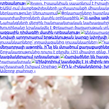
(տեսանյութ)
Reuters. Իսպանիան սպառնում է Իտ
ԵԱՏՄ-ում մարքեթփլեյսների աշխատանքի միասնակ
ներկայությունը Սեուտայում
Փրկարարները հայտնաբ
պատժամիջոցների մասին օրինագծին
31-ամյա ամ
Նահանգների վերջին հանրապետական ​​նախագահը
Խուդինյանը նշանակվել է Փրկարար ծառայության 
ազգային դիմագծի մասին (տեսանյութ)
Աննկարագրե
Նովայի պողոտայում երթևեկության կարգը կփոխվի
լուսանկարները՝ լողավազանից (լուսանկարներ)
Դա
մեղադրյալի աթոռին․ ի՞նչ են մտածում քաղաքացինե
Շրջանառությունից դուրս է բերվել 1293 միավոր զենք
կազմակերպում (տեսանյութ)
Հարվածներ են հասց
Կարապետյան
Մինվոդիում կասեցվել է 16 միլիո
աշխատած Ուիլյամ Օրբիթը
ՌԴ-ն «Իսկանդերով» խ
Ամբողջ լրահոսը »