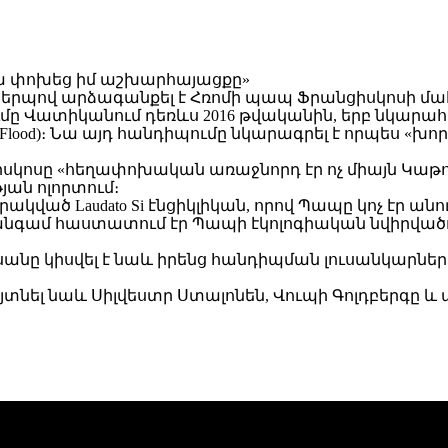
երպով արձագանքել է Հռոմի պապ Ֆրանցիսկոսի մահվա
մը Վատիկանում դեռևս 2016 թվականին, երբ նկարահ
he Flood)։ Նա այդ հանդիպումը նկարագրել է որպես «խ
իսկոսը «հեղափոխական առաջնորդ էր ոչ միայն Կաթոլ
ան ոլորտում։
ված Laudato Si էնցիկլիկան, որով Պապը կոչ էր անում
անգամ հաստատում էր Պապի էկոլոգիական նվիրվածո
 կիսվել է նաև իրենց հանդիպման լուսանկարներով՝
յտնել նաև Սիլվեստր Ստալոնեն, Վուպի Գոլդբերգը և ա
։