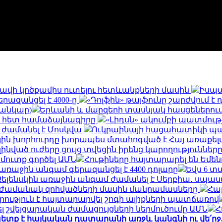
և հավի կրծքամիս ուտելու հետևանքների մասին
Իսպա
երազանցել է 4000-ը
«Դոլֆին» թայֆունը շարժվում է
սանկար)
Երևանի և մարզերի տասնյակ հասցեներում օգո
ի հետ համաձայնագիրը
«Լիդսն» ակումբի պատմու
 ժամանել է Մոսկվա
Ուկրաինայի հացահատիկի պահ
ին խորհուրդը խորապես մտահոգված է Հայ առաքելա
զինված ուժերը ցույց տվեցին իրենց կարողությունն
 մուտք գործել ԱՄՆ
Հութիները հայտարարել են Եմե
եր առաջին անգամ գերազանցել է 4400 դոլարը
Եվս 6 տ
Զելենսկին առաջին անգամ ժամանել է Սերբիա․ սպասվ
ն ժամանակ զոհվածների մասին մանրամասները
Հայ
րություն է հայտարարվել շոգի ալիքների պատճառով
 շվեյցարական ժամացույցների ներմուծումը ԱՄՆ
Հ
ետք է հայկական դատարանի առջև կանգնի ու վե՛ր