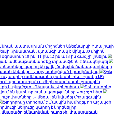
նիան պատասխան միջոցներ կձեռնարկի Իտալիայի
 դեպի Չինաստան․ վտանգի տակ է մինչև 30 միլիոն
ստոսի 10-ին, 11-ին, 12-ին և 13-ին գազ չի լինելու
թյան ամենաթանկարժեք տրանսֆերն է ձևակերպել
եստները կարող են լցվել ծովային ճանապարհների
կան եկեղեցու շուրջ ստեղծված իրավիճակով
Syria
երը աշխարհի ամենաթանկ բանակի դեմ. Իրանի ԱԳ
նում պրոսաուդյան ուժերի ռազմական բազային
արի և ընդմիշտ «Ռեալում»․ Վինիսիուս
Պենտագոնը
ում են կարևոր բանակցություններ Վուչիչի հետ
 ուշուիստները 37 մեդալ են նվաճել միջազգային
Ֆյոդորովը փորձում է Մասկին համոզել, որ աջակցի
որմուզի նեղուցը կարող է կորցնել իր
ջ, մնացածը քննարկման հարց չի․ փաստաբան