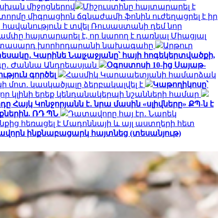
ասխան միջոցներով
Միշուստինը հայտարարել է
տորմը միգրացիոն ճգնաժամի ֆոնին ուժեղացրել է իր
հավանություն է տվել Ռուսաստանի դեմ նոր
ամփը հայտարարել է, որ կարող է դառնալ Միացյալ
երիտասարդ խորհրդարանի նախագահը
Արթուր
եսակը․ Կարինե Նալչաջյանը՝ հայի հոգեկերտվածքի,
րգը․ Ժաննա Անդրեասյան
Օգոստոսի 10-ից Սայաթ-
ւթյուն գործել
Հասմիկ Կարապետյանի համարձակ
 մոտ. կասկածյալը ձերբակալվել է
Կաթողիկոսը՝
որ կլինի երեք կենդանակերպի նշանների համար
ը Հայկ Կոնջորյանն է․ նրա մասին «սլիվները» ՔՊ-ն է
ներին. ՌԴ ՊՆ
Դատավորը հայ էր․ Նարեկ
նքից հեռացել է Մադոննայի և այլ աստղերի հետ
ավորն ինքնաբացարկ հայտնեց (տեսանյութ)