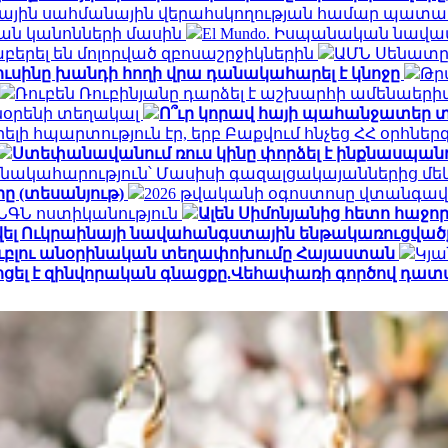
ալիային սահմանային վերահսկողության համար պատ
ան կանոնների մասին
El Mundo. Իսպանական նավա
երել են մոլորված զբոսաշրջիկներին
ԱՄՆ Սենատը 
ուսինը խանդի հողի վրա դանակահարել է կնոջը
Թր
Ռուբեն Ռուբինյանը դարձել է աշխարհի ամենա
տնօրենի տեղակալ
Ո՞ւր կորավ հայի պահանջատեր տ
լի հպարտություն էր, երբ Բաքվում հնչեց ՀՀ օրհնե
Ստեփանավանում ռուս կինը փորձել է ինքնասպանո
նակահարություն՝ Մասիսի գազալցակայաններից մեկի
րը (տեսանյութ)
2026 թվականի օգոստոսը վտանգավ
․ ՆԳՆ ոստիկանություն
Ալեն Սիմոնյանից հետո հաջորդ
վել Ուկրաինայի նավահանգստային ենթակառուցվածք
ն ռուբլու անօրինական տեղափոխումը Հայաստան
Կյա
ոցել է զինվորական գնացքը.Վեհափառի գործով դատ