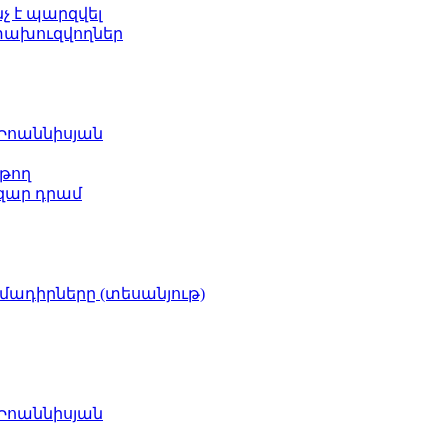
նչ է պարզվել
ետախուզվողներ
 Իոաննիսյան
թող
ազար դրամ
իմադիրները (տեսանյութ)
 Իոաննիսյան