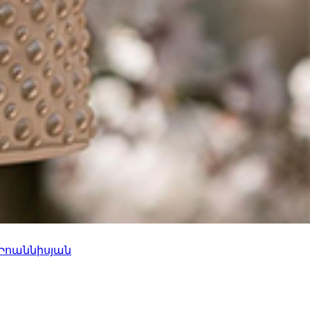
 Իոաննիսյան