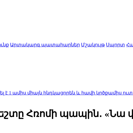
ւնք
Արտակարգ պատահարներ
Մշակույթ
Սպորտ
Հա
ս միայն հնդկացորեն և հավի կրծքամիս ուտելու հետև
ժեշտը Հռոմի պապին․ «Նա 