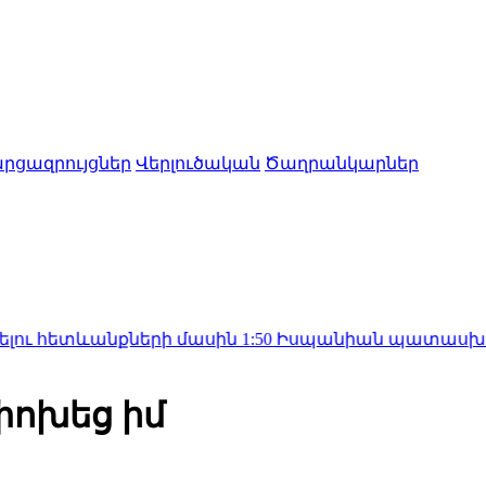
րցազրույցներ
Վերլուծական
Ծաղրանկարներ
անքների մասին
1:50
Իսպանիան պատասխան միջոցներ
փոխեց իմ