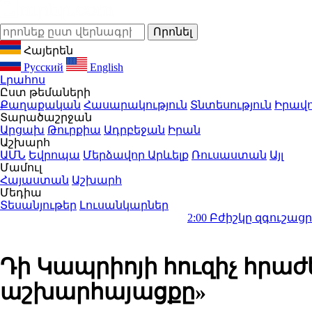
Հայերեն
Русский
English
Լրահոս
Ըստ թեմաների
Քաղաքական
Հասարակություն
Տնտեսություն
Իրավո
Տարածաշրջան
Արցախ
Թուրքիա
Ադրբեջան
Իրան
Աշխարհ
ԱՄՆ
Եվրոպա
Մերձավոր Արևելք
Ռուսաստան
Այլ
Մամուլ
Հայաստան
Աշխարհ
Մեդիա
Տեսանյութեր
Լուսանկարներ
2:00
Բժիշկը զգուշացրել է 1 ամի
Դի Կապրիոյի հուզիչ հրա
աշխարհայացքը»