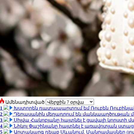
Ամենադիտված
1
Խստորեն դատապարտում եմ Ռուբեն Ռուբինյանի
2
Դերասանին մեղադրում են մանկապղծության մե
3
Սիլվա Հակոբյանը հայտնել է ցավալի կորստի մ
4
Նիկոլ Փաշինյանը հայտնել է առավոտյան ստ
5
Արտակարգ դեպք Սևանում. Մանրամասներ (լո