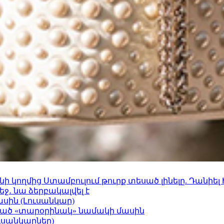
 կողմից Ստամբուլում թուրք տեսած լինելը. Դանիել
ջ․ նա ձերբակալվել է
ասին (Լուսանկար)
ացած «տարօրինակ» նամակի մասին
ւսանկարներ)