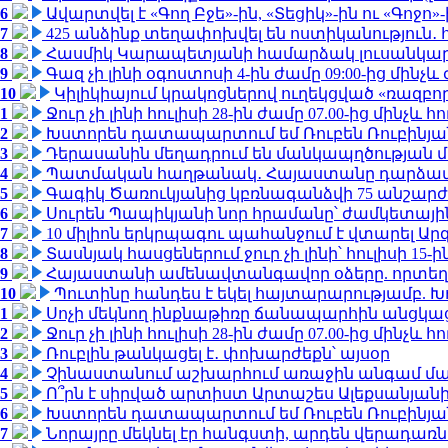
6
Ավարտվել է «Գող Բջե»-ին, «Տեցիկ»-ին ու «Գոջ
7
425 անձինք տեղափոխվել են ոստիկանություն․
8
Հասմիկ Կարապետյանի համարձակ լուսանկարն
9
Գազ չի լինի օգոստոսի 4-ին ժամը 09:00-ից մինչև 
10
Կիլիկիայում կրակոցներով ուղեկցված «ռազբ
1
Ջուր չի լինի հուլիսի 28-ին ժամը 07.00-ից մինչև հո
2
Խստորեն դատապարտում եմ Ռուբեն Ռուբինյանի
3
Դերասանին մեղադրում են մանկապղծության մե
4
Պատմական հաղթանակ․ Հայաստանը դարձավ 
5
Գագիկ Ծառուկյանից կբռնագանձվի 75 անշարժ գո
6
Սուրեն Պապիկյանի նոր հրամանը՝ ժամկետային
7
10 միլիոն երկրպագու պահանջում է վտարել Արգ
8
Տասնյակ հասցեներում ջուր չի լինի՝ հուլիսի 15-ին
9
Հայաստանի ամենավտանգավոր օձերը. որտեղ
10
Պուտինը հանդես է եկել հայտարարությամբ. Խո
1
Սոչի մեկնող ինքնաթիռը ճանապարհին անցկացրե
2
Ջուր չի լինի հուլիսի 28-ին ժամը 07.00-ից մինչև հո
3
Ռուբլին թանկացել է․ փոխարժեքն՝ այսօր
4
Չինաստանում աշխարհում առաջին անգամ մա
5
Ո՞րն է սիրված արտիստ Արտաշես Ալեքսանյա
6
Խստորեն դատապարտում եմ Ռուբեն Ռուբինյանի
7
Նորայրը մեկնել էր հանգստի, արդեն վերադառն