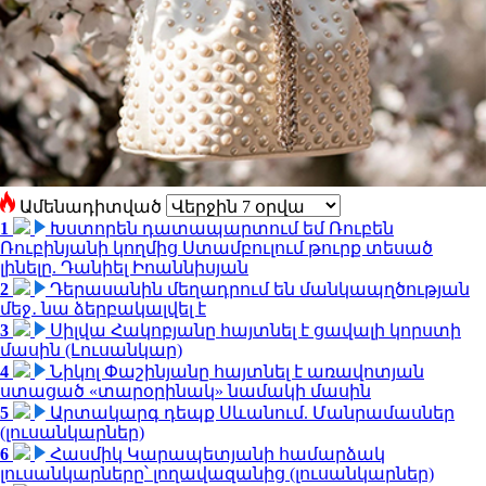
Ամենադիտված
1
Խստորեն դատապարտում եմ Ռուբեն
Ռուբինյանի կողմից Ստամբուլում թուրք տեսած
լինելը. Դանիել Իոաննիսյան
2
Դերասանին մեղադրում են մանկապղծության
մեջ․ նա ձերբակալվել է
3
Սիլվա Հակոբյանը հայտնել է ցավալի կորստի
մասին (Լուսանկար)
4
Նիկոլ Փաշինյանը հայտնել է առավոտյան
ստացած «տարօրինակ» նամակի մասին
5
Արտակարգ դեպք Սևանում. Մանրամասներ
(լուսանկարներ)
6
Հասմիկ Կարապետյանի համարձակ
լուսանկարները՝ լողավազանից (լուսանկարներ)