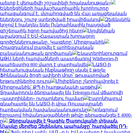
պետք է վերածվի շոշափելի իրականության»
Եկեղեցիների համաշխարհային խորհուրդը
ահազանգում է․ մտահոգված են Հայ առաքելական
եկեղեցու շուրջ ստեղծված իրավիճակով
Զելենսկին
կոչով է հանդես եկել Ուկրաինային հասցված
գիշերային հզոր հարվածից հետո
Սլովենիան
աջակցում է ԵՄ-Հայաստան խորացող
գործընկերությանը․ Կայզերը՝ Միրզոյանին
Հրազդանում բացվել է արհեստական
բանականության գործարան
Եկատերինբուրգում
ԱԹՍ-ների հարվածների պատճառով Wildberries-ի
պահեստից 800 մարդ է տարհանվել
ՆԱՏՕ-ի
հետախուզական ինքնաթիռը սկսել է թռչել
Ֆիննական ծոցի ափերի մոտ՝ թույլատրված
երթուղիներից դուրս
Միլիբենդը շնորհավորել է
Միրզոյանին՝ ՔՊ-ի հաղթանակի առթիվ
Տղամարդուն ձերբակալել են Telegram-ում վճարովի
«աստղիկներ» ուղարկելու համար
Էստոնիայում
գնահատել են ՆԱՏՕ-ի վրա Ռուսաստանի
հարձակման հավանականությունը
Կոնգոյում
էբոլայով հիվանդացածների թիվը գերազանցել է 4000-
ը
Ձերբակալվել է Գագիկ Ծառուկյանի փեսան.
Մասկը մերժեց Զելենսկու պահանջը՝ հարվածել ՌԴ-
ին
Ֆոն դեր Լայեն․ ԱՄՆ-ը և ԵՄ-ը պետք է համատեղ