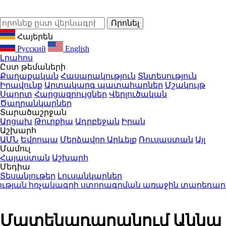
Հայերեն
Русский
English
Լրահոս
Ըստ թեմաների
Քաղաքական
Հասարակություն
Տնտեսություն
Իրավունք
Արտակարգ պատահարներ
Մշակույթ
Սպորտ
Հարցազրույցներ
Վերլուծական
Ծաղրանկարներ
Տարածաշրջան
Արցախ
Թուրքիա
Ադրբեջան
Իրան
Աշխարհ
ԱՄՆ
Եվրոպա
Մերձավոր Արևելք
Ռուսաստան
Այլ
Մամուլ
Հայաստան
Աշխարհ
Մեդիա
Տեսանյութեր
Լուսանկարներ
թյան հռչակագրի ստորագրման առաջին տարեդարձի 
Մատենադարանում Աննա