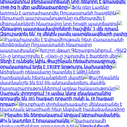
կիսագնդում ջերմաստիճանի նոր ռեկորդ է գրանցվել՝
1940-ից ի վեր ամենաբարձրը
Ֆոն դեր Լայենը
կտրուկ է արտահայտվել Ռուսաստանի հասցեին
Սեուտայի ​​պաշտպանությունը ուժեղացվել է
միգրանտների հնարավոր նոր հոսքի պատճառով
Հեռացող պատգամավորների հաշվին՝ 5 մլն դրամ.
Զգուշացրել են՝ ոչ մեկին չասել պարգեւավճարի չափը
Բացահայտվել է Եվրամիության հետ Հայաստանի
մերձեցմանը Ռուսաստանի հնարավոր
պատասխանը
Խոշոր վթար Գեղարքունիքում․ «ԳԱԶ
53»-ը կողաշրջվել է, «Opel»-ը շպրտվել է ծառերի մեջ
Տեղի է ունեցել Ալիև-Փաշինյան հեռախոսազրույց․
օրակարգում եղել է TRIPP երթուղու նախագիծը
Ադիգեայի ղեկավարը հայտնել է ԱԹՍ-ների
հարձակման հետևանքների մասին
Փաշինյանին
մատնանշել են ԵՄ-ին անդամակցելու մասին
հայտարարություններում առկա հակասությունը
Սարյան փողոցում 74-ամյա կնոջ բնակարանից
գողացել են 165 հազար դոլարի ոսկի և 10 հազար
դոլար
Թուրքիայի փոխնախագահը մեկնաբանել է
Սաուդյան Արաբիայի հետ կնքված համաձայնագիրը
Ինչպես են ձերբակալում Արգամ Աբրահամյանին.
ՔԿ-ն կադրեր է հրապարակել
Տարադրամի
փոխարժեքները օգոստոսի 8-ին
Սլովակիայի