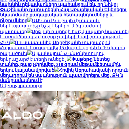
նախկին ղեկավարները պահանջում են, որ Նիկոլ
Փաշինյանը դադարեցնի Հայ Առաքելական Եկեղեցու
նկատմամբ քաղաքական հետապնդումները և
ճնշումները
ՄԱԿ-ում Կուբայի մշտական ​​
ներկայացուցիչը նշել է երկրում ճգնաժամի
պատճառը
Արթիկի դպրոցի հաշվապահը կատարել
է առանձնապես խոշոր չափերի հափշտակություն.
ՀԿԿ
Ռուսաստանից Ադրբեջանի տարածքով
Հայաստան է ուղարկվել 15 վագոն ցորեն և 10 վագոն
քարածուխ
Ալյասկայում 5.6 մագնիտուդով
երկրաշարժ է տեղի ունեցել
Փաթեթը նետեց
տանիք, բայց չփրկվեց․ 318 գրամ մեթամֆետամին,
երկու կալանավորված
Հովիկ Աբրահամյանի որդուն
մեղադրում են սպանություն պատվիրելու մեջ․ ՔԿ-ն
մանրամասնում է
Ամբողջ լրահոսը »