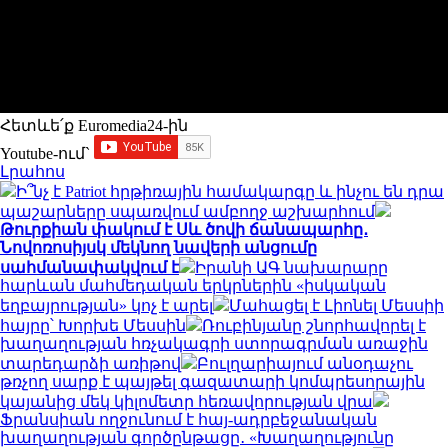
Հետևե՛ք Euromedia24-ին
Youtube-ում`
Լրահոս
Ի՞նչ է Patriot հրթիռային համակարգը և ինչու են դրա
պաշարները սպառվում ամբողջ աշխարհում
Թուրքիան փակում է Սև ծովի ճանապարհը․
Նովոռոսիյսկ մեկնող նավերի անցումը
սահմանափակվում է
Իրանի ԱԳ նախարարը
հարևան մահմեդական երկրներին «իսկական
եղբայրության» կոչ է արել
Մահացել է Լիոնել Մեսսիի
հայրը՝ Խորխե Մեսսին
Ռուբինյանը շնորհավորել է
խաղաղության հռչակագրի ստորագրման առաջին
տարեդարձի առիթով
Բուլղարիայում անօդաչու
թռչող սարք է պայթել գազատարի կոմպրեսորային
կայանից մեկ կիլոմետր հեռավորության վրա
Ֆրանսիան ողջունում է հայ-ադրբեջանական
խաղաղության գործընթացը․ «Խաղաղությունը