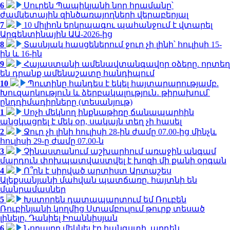
6
Սուրեն Պապիկյանի նոր հրամանը՝
ժամկետային զինծառայողների վերաբերյալ
7
10 միլիոն երկրպագու պահանջում է վտարել
Արգենտինային ԱԱ-2026-ից
8
Տասնյակ հասցեներում ջուր չի լինի՝ հուլիսի 15-
ին և 16-ին
9
Հայաստանի ամենավտանգավոր օձերը. որտեղ
են դրանք ամենաշատը հանդիպում
10
Պուտինը հանդես է եկել հայտարարությամբ.
Խուզարկություն և ձերբակալություն․ թիրախում՝
ընդդիմադիրները (տեսանյութ)
1
Սոչի մեկնող ինքնաթիռը ճանապարհին
անցկացրել է մեկ օր, սակայն տեղ չի հասել
2
Ջուր չի լինի հուլիսի 28-ին ժամը 07.00-ից մինչև
հուլիսի 29-ը ժամը 07.00-ն
3
Չինաստանում աշխարհում առաջին անգամ
մարդուն փոխպատվաստվել է խոզի մի քանի օրգան
4
Ո՞րն է սիրված արտիստ Արտաշես
Ալեքսանյանի մահվան պատճառը. հայտնի են
մանրամասներ
5
Խստորեն դատապարտում եմ Ռուբեն
Ռուբինյանի կողմից Ստամբուլում թուրք տեսած
լինելը. Դանիել Իոաննիսյան
6
Նորայրը մեկնել էր հանգստի, արդեն