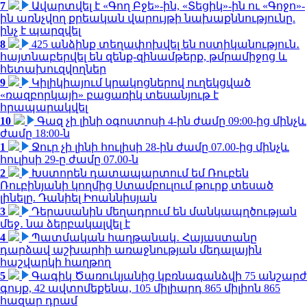
7
Ավարտվել է «Գող Բջե»-ին, «Տեցիկ»-ին ու «Գոջո»-
ին առնչվող քրեական վարույթի նախաքննությունը.
ինչ է պարզվել
8
425 անձինք տեղափոխվել են ոստիկանություն․
հայտնաբերվել են զենք-զինամթերք, թմրամիջոց և
հետախուզվողներ
9
Կիլիկիայում կրակոցներով ուղեկցված
«ռազբորկայի» բացառիկ տեսանյութ է
հրապարակվել
10
Գազ չի լինի օգոստոսի 4-ին ժամը 09:00-ից մինչև
ժամը 18:00-ն
1
Ջուր չի լինի հուլիսի 28-ին ժամը 07.00-ից մինչև
հուլիսի 29-ը ժամը 07.00-ն
2
Խստորեն դատապարտում եմ Ռուբեն
Ռուբինյանի կողմից Ստամբուլում թուրք տեսած
լինելը. Դանիել Իոաննիսյան
3
Դերասանին մեղադրում են մանկապղծության
մեջ․ նա ձերբակալվել է
4
Պատմական հաղթանակ․ Հայաստանը
դարձավ աշխարհի առաջնության մեդալային
հաշվարկի հաղթող
5
Գագիկ Ծառուկյանից կբռնագանձվի 75 անշարժ
գույք, 42 ավտոմեքենա, 105 միլիարդ 865 միլիոն 865
հազար դրամ