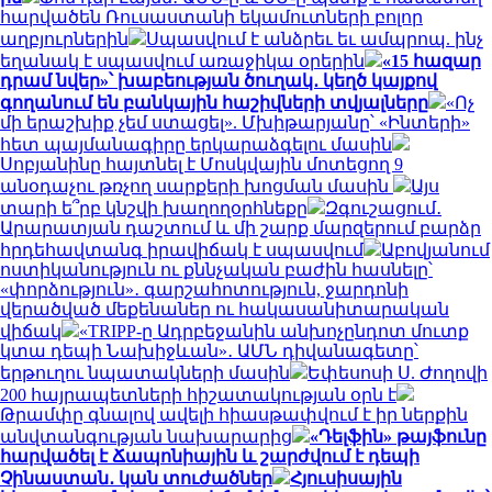
հարվածեն Ռուսաստանի եկամուտների բոլոր
աղբյուրներին
Սպասվում է անձրեւ եւ ամպրոպ. ինչ
եղանակ է սպասվում առաջիկա օրերին
«15 հազար
դրամ նվեր»՝ խաբեության ծուղակ․ կեղծ կայքով
գողանում են բանկային հաշիվների տվյալները
«Ոչ
մի երաշխիք չեմ ստացել». Մխիթարյանը՝ «Ինտերի»
հետ պայմանագիրը երկարաձգելու մասին
Սոբյանինը հայտնել է Մոսկվային մոտեցող 9
անօդաչու թռչող սարքերի խոցման մասին
Այս
տարի ե՞րբ կնշվի խաղողօրհնեքը
Զգուշացում․
Արարատյան դաշտում և մի շարք մարզերում բարձր
հրդեհավտանգ իրավիճակ է սպասվում
Աբովյանում
ոստիկանություն ու քննչական բաժին հասնելը՝
«փորձություն»․ գարշահոտություն, ջարդոնի
վերածված մեքենաներ ու հակասանիտարական
վիճակ
«TRIPP-ը Ադրբեջանին անխոչընդոտ մուտք
կտա դեպի Նախիջևան»․ ԱՄՆ դիվանագետը՝
երթուղու նպատակների մասին
Եփեսոսի Ս. Ժողովի
200 հայրապետների հիշատակության օրն է
Թրամփը գնալով ավելի հիասթափվում է իր ներքին
անվտանգության նախարարից
«Դելֆին» թայֆունը
հարվածել է Ճապոնիային և շարժվում է դեպի
Չինաստան․ կան տուժածներ
Հյուսիսային