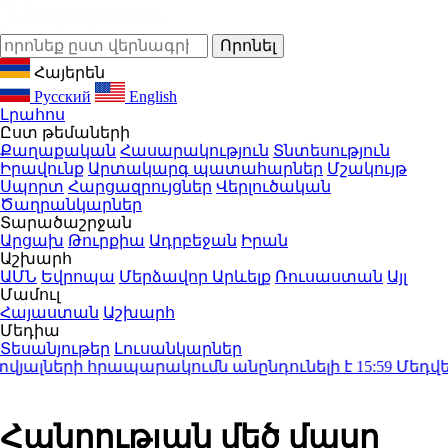
Հայերեն
Русский
English
Լրահոս
Ըստ թեմաների
Քաղաքական
Հասարակություն
Տնտեսություն
Իրավունք
Արտակարգ պատահարներ
Մշակույթ
Սպորտ
Հարցազրույցներ
Վերլուծական
Ծաղրանկարներ
Տարածաշրջան
Արցախ
Թուրքիա
Ադրբեջան
Իրան
Աշխարհ
ԱՄՆ
Եվրոպա
Մերձավոր Արևելք
Ռուսաստան
Այլ
Մամուլ
Հայաստան
Աշխարհ
Մեդիա
Տեսանյութեր
Լուսանկարներ
ալների հրապարակումն անընդունելի է
15:59
Մեդվեդև․
Հանրության մեծ մասը