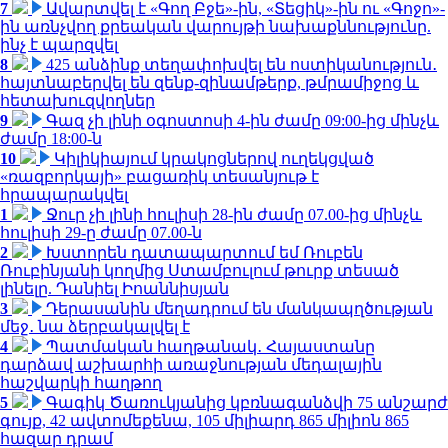
7
Ավարտվել է «Գող Բջե»-ին, «Տեցիկ»-ին ու «Գոջո»-
ին առնչվող քրեական վարույթի նախաքննությունը.
ինչ է պարզվել
8
425 անձինք տեղափոխվել են ոստիկանություն․
հայտնաբերվել են զենք-զինամթերք, թմրամիջոց և
հետախուզվողներ
9
Գազ չի լինի օգոստոսի 4-ին ժամը 09:00-ից մինչև
ժամը 18:00-ն
10
Կիլիկիայում կրակոցներով ուղեկցված
«ռազբորկայի» բացառիկ տեսանյութ է
հրապարակվել
1
Ջուր չի լինի հուլիսի 28-ին ժամը 07.00-ից մինչև
հուլիսի 29-ը ժամը 07.00-ն
2
Խստորեն դատապարտում եմ Ռուբեն
Ռուբինյանի կողմից Ստամբուլում թուրք տեսած
լինելը. Դանիել Իոաննիսյան
3
Դերասանին մեղադրում են մանկապղծության
մեջ․ նա ձերբակալվել է
4
Պատմական հաղթանակ․ Հայաստանը
դարձավ աշխարհի առաջնության մեդալային
հաշվարկի հաղթող
5
Գագիկ Ծառուկյանից կբռնագանձվի 75 անշարժ
գույք, 42 ավտոմեքենա, 105 միլիարդ 865 միլիոն 865
հազար դրամ