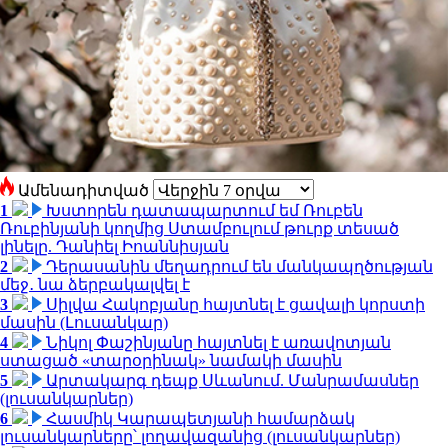
Ամենադիտված
1
Խստորեն դատապարտում եմ Ռուբեն
Ռուբինյանի կողմից Ստամբուլում թուրք տեսած
լինելը. Դանիել Իոաննիսյան
2
Դերասանին մեղադրում են մանկապղծության
մեջ․ նա ձերբակալվել է
3
Սիլվա Հակոբյանը հայտնել է ցավալի կորստի
մասին (Լուսանկար)
4
Նիկոլ Փաշինյանը հայտնել է առավոտյան
ստացած «տարօրինակ» նամակի մասին
5
Արտակարգ դեպք Սևանում. Մանրամասներ
(լուսանկարներ)
6
Հասմիկ Կարապետյանի համարձակ
լուսանկարները՝ լողավազանից (լուսանկարներ)