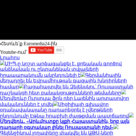
Հետևե՛ք Euromedia24-ին
Youtube-ում`
Լրահոս
ՄԻՊ-ը կոշտ արձագանքել է․ քրեական գործով
անձնական ու ընտանեկան տվյալների
հրապարակումն անընդունելի է
Գերմանիային
մեղադրել են Եվրամիության գազային խնդիրների
համար
Բացահայտվել են Զելենսկու՝ Ռուսաստանի
դաշնակցի հետ բանակցությունների թեմաները
Մեդվեդևը Ուրսուլա ֆոն դեր Լայենին արտասովոր
մականուններ է տվել
Սիցիլիայի գլխավոր
օդանավակայանը դադարեցրել է չվերթների
ընդունումը Էթնա հրաբխի ժայթքման պատճառով
Մեդվեդև․ «Արևմուտքը կլքի Հայաստանին, երբ այն
դադարի օգտակար լինել Ռուսաստանի դեմ»
Գելենջիկում լողափերը փակվել են ԱԹՍ-ների