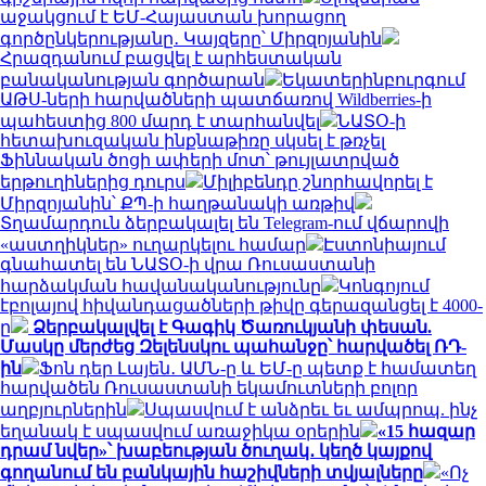
աջակցում է ԵՄ-Հայաստան խորացող
գործընկերությանը․ Կայզերը՝ Միրզոյանին
Հրազդանում բացվել է արհեստական
բանականության գործարան
Եկատերինբուրգում
ԱԹՍ-ների հարվածների պատճառով Wildberries-ի
պահեստից 800 մարդ է տարհանվել
ՆԱՏՕ-ի
հետախուզական ինքնաթիռը սկսել է թռչել
Ֆիննական ծոցի ափերի մոտ՝ թույլատրված
երթուղիներից դուրս
Միլիբենդը շնորհավորել է
Միրզոյանին՝ ՔՊ-ի հաղթանակի առթիվ
Տղամարդուն ձերբակալել են Telegram-ում վճարովի
«աստղիկներ» ուղարկելու համար
Էստոնիայում
գնահատել են ՆԱՏՕ-ի վրա Ռուսաստանի
հարձակման հավանականությունը
Կոնգոյում
էբոլայով հիվանդացածների թիվը գերազանցել է 4000-
ը
Ձերբակալվել է Գագիկ Ծառուկյանի փեսան.
Մասկը մերժեց Զելենսկու պահանջը՝ հարվածել ՌԴ-
ին
Ֆոն դեր Լայեն․ ԱՄՆ-ը և ԵՄ-ը պետք է համատեղ
հարվածեն Ռուսաստանի եկամուտների բոլոր
աղբյուրներին
Սպասվում է անձրեւ եւ ամպրոպ. ինչ
եղանակ է սպասվում առաջիկա օրերին
«15 հազար
դրամ նվեր»՝ խաբեության ծուղակ․ կեղծ կայքով
գողանում են բանկային հաշիվների տվյալները
«Ոչ