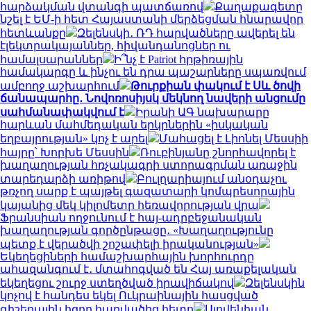
հարձակման վտանգի պատճառով
Քաղաքագետը
նշել է ԵՄ-ի հետ Հայաստանի մերձեցման հնարավոր
հետևանքը
Զելենսկի․ ՌԴ հարվածները ավերել են
էլեկտրակայաններ, հիվանդանոցներ ու
համալսարաններ
Ի՞նչ է Patriot հրթիռային
համակարգը և ինչու են դրա պաշարները սպառվում
ամբողջ աշխարհում
Թուրքիան փակում է Սև ծովի
ճանապարհը․ Նովոռոսիյսկ մեկնող նավերի անցումը
սահմանափակվում է
Իրանի ԱԳ նախարարը
հարևան մահմեդական երկրներին «իսկական
եղբայրության» կոչ է արել
Մահացել է Լիոնել Մեսսիի
հայրը՝ Խորխե Մեսսին
Ռուբինյանը շնորհավորել է
խաղաղության հռչակագրի ստորագրման առաջին
տարեդարձի առիթով
Բուլղարիայում անօդաչու
թռչող սարք է պայթել գազատարի կոմպրեսորային
կայանից մեկ կիլոմետր հեռավորության վրա
Ֆրանսիան ողջունում է հայ-ադրբեջանական
խաղաղության գործընթացը․ «Խաղաղությունը
պետք է վերածվի շոշափելի իրականության»
Եկեղեցիների համաշխարհային խորհուրդը
ահազանգում է․ մտահոգված են Հայ առաքելական
եկեղեցու շուրջ ստեղծված իրավիճակով
Զելենսկին
կոչով է հանդես եկել Ուկրաինային հասցված
գիշերային հզոր հարվածից հետո
Սլովենիան