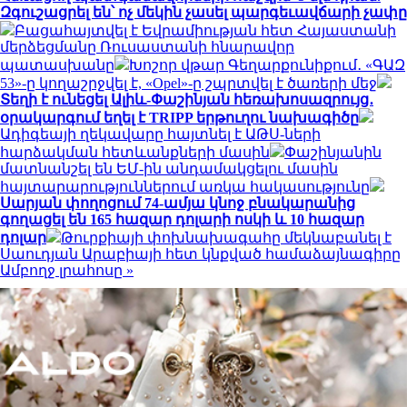
Զգուշացրել են՝ ոչ մեկին չասել պարգեւավճարի չափը
Բացահայտվել է Եվրամիության հետ Հայաստանի
մերձեցմանը Ռուսաստանի հնարավոր
պատասխանը
Խոշոր վթար Գեղարքունիքում․ «ԳԱԶ
53»-ը կողաշրջվել է, «Opel»-ը շպրտվել է ծառերի մեջ
Տեղի է ունեցել Ալիև-Փաշինյան հեռախոսազրույց․
օրակարգում եղել է TRIPP երթուղու նախագիծը
Ադիգեայի ղեկավարը հայտնել է ԱԹՍ-ների
հարձակման հետևանքների մասին
Փաշինյանին
մատնանշել են ԵՄ-ին անդամակցելու մասին
հայտարարություններում առկա հակասությունը
Սարյան փողոցում 74-ամյա կնոջ բնակարանից
գողացել են 165 հազար դոլարի ոսկի և 10 հազար
դոլար
Թուրքիայի փոխնախագահը մեկնաբանել է
Սաուդյան Արաբիայի հետ կնքված համաձայնագիրը
Ամբողջ լրահոսը »