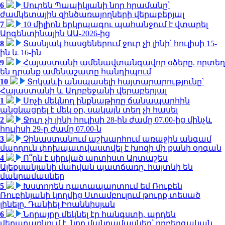
6
Սուրեն Պապիկյանի նոր հրամանը՝
ժամկետային զինծառայողների վերաբերյալ
7
10 միլիոն երկրպագու պահանջում է վտարել
Արգենտինային ԱԱ-2026-ից
8
Տասնյակ հասցեներում ջուր չի լինի՝ հուլիսի 15-
ին և 16-ին
9
Հայաստանի ամենավտանգավոր օձերը. որտեղ
են դրանք ամենաշատը հանդիպում
10
Տոկաևի անսպասելի հայտարարությունը՝
Հայաստանի և Ադրբեջանի վերաբերյալ
1
Սոչի մեկնող ինքնաթիռը ճանապարհին
անցկացրել է մեկ օր, սակայն տեղ չի հասել
2
Ջուր չի լինի հուլիսի 28-ին ժամը 07.00-ից մինչև
հուլիսի 29-ը ժամը 07.00-ն
3
Չինաստանում աշխարհում առաջին անգամ
մարդուն փոխպատվաստվել է խոզի մի քանի օրգան
4
Ո՞րն է սիրված արտիստ Արտաշես
Ալեքսանյանի մահվան պատճառը. հայտնի են
մանրամասներ
5
Խստորեն դատապարտում եմ Ռուբեն
Ռուբինյանի կողմից Ստամբուլում թուրք տեսած
լինելը. Դանիել Իոաննիսյան
6
Նորայրը մեկնել էր հանգստի, արդեն
վերադառնում է. նոր մանրամասներ՝ ողբերգական