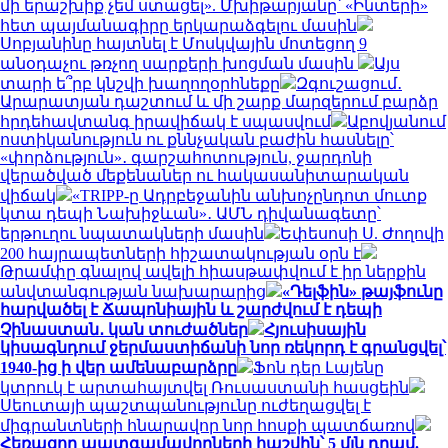
մի երաշխիք չեմ ստացել». Մխիթարյանը՝ «Ինտերի»
հետ պայմանագիրը երկարաձգելու մասին
Սոբյանինը հայտնել է Մոսկվային մոտեցող 9
անօդաչու թռչող սարքերի խոցման մասին
Այս
տարի ե՞րբ կնշվի խաղողօրհնեքը
Զգուշացում․
Արարատյան դաշտում և մի շարք մարզերում բարձր
հրդեհավտանգ իրավիճակ է սպասվում
Աբովյանում
ոստիկանություն ու քննչական բաժին հասնելը՝
«փորձություն»․ գարշահոտություն, ջարդոնի
վերածված մեքենաներ ու հակասանիտարական
վիճակ
«TRIPP-ը Ադրբեջանին անխոչընդոտ մուտք
կտա դեպի Նախիջևան»․ ԱՄՆ դիվանագետը՝
երթուղու նպատակների մասին
Եփեսոսի Ս. Ժողովի
200 հայրապետների հիշատակության օրն է
Թրամփը գնալով ավելի հիասթափվում է իր ներքին
անվտանգության նախարարից
«Դելֆին» թայֆունը
հարվածել է Ճապոնիային և շարժվում է դեպի
Չինաստան․ կան տուժածներ
Հյուսիսային
կիսագնդում ջերմաստիճանի նոր ռեկորդ է գրանցվել՝
1940-ից ի վեր ամենաբարձրը
Ֆոն դեր Լայենը
կտրուկ է արտահայտվել Ռուսաստանի հասցեին
Սեուտայի ​​պաշտպանությունը ուժեղացվել է
միգրանտների հնարավոր նոր հոսքի պատճառով
Հեռացող պատգամավորների հաշվին՝ 5 մլն դրամ.