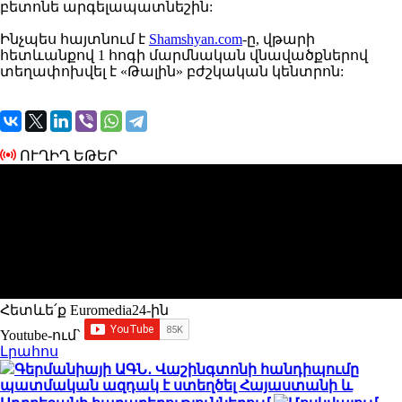
բետոնե արգելապատնեշին:
Ինչպես հայտնում է
Shamshyan.com
-ը, վթարի
հետևանքով 1 հոգի մարմնական վնավածքներով
տեղափոխվել է «Թալին» բժշկական կենտրոն:
ՈՒՂԻՂ ԵԹԵՐ
Հետևե՛ք Euromedia24-ին
Youtube-ում`
Լրահոս
Գերմանիայի ԱԳՆ․ Վաշինգտոնի հանդիպումը
պատմական ազդակ է ստեղծել Հայաստանի և