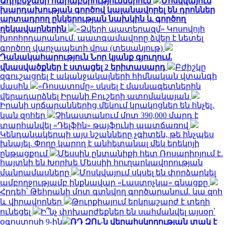
Ադրբեջանի հարաբերություններում
Մոսկվայում
խարդախության գործով կալանավորել են դրոններ
արտադրող ընկերության նախկին և գործող
ղեկավարներին
«Ձվերի պատերազմ» Կոսովոյի
խորհրդարանում. պատգամավորը ձվեր է նետել
գործող վարչապետի վրա (տեսանյութ)
Դանակահարություն Նոր կյանք գյուղում.
վնասվածքներ է ստացել 2 երիտասարդ
Բժիշկը
զգուշացրել է ականջակալների հիմնական վտանգի
մասին
«Ռոսատոմը» սկսել է մասնագետներին
վերադարձնել Իրանի Բուշերի ատոմակայան
Իրանի սրճարաններից մեկում կրակոցներ են հնչել․
կան զոհեր
Չինաստանում մոտ 390,000 մարդ է
տարհանվել «Դելֆին» թայֆունի պատճառով
Կենդանակերպի այս նշանները չգիտեն, թե ինչպես
խնայել. Փողը կարող է անհետանալ մեկ երեկոյի
ընթացքում
Մեսսին ընտանիքի հետ Ռոսարիոյում է.
հայտնի են Խորխե Մեսսիի հուղարկավորության
մանրամասները
Մոսկվայում սկսել են փորձարկել
ամբողջությամբ ինքնավար «Լաստոչկա» գնացքը
Հրդեհ՝ Թեհրանի մոտ գտնվող գործարանում. կա զոհ
և վիրավորներ
Թուրքիայում երկրաշարժ է տեղի
ունեցել
Ի՞նչ փոխարժեքներ են սահմանվել այսօր՝
օգոստոսի 9-ին
ՌԴ ԶՈւ-ն վերահսկողության տակ է