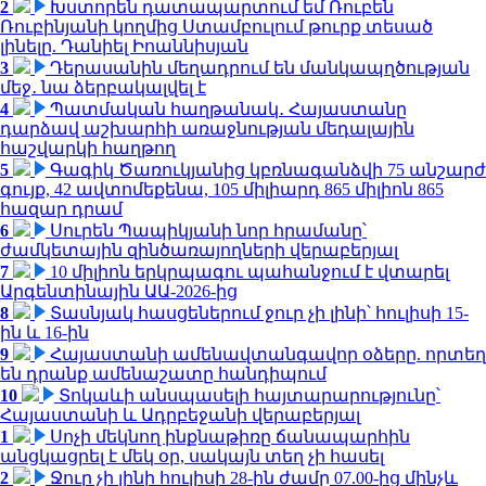
2
Խստորեն դատապարտում եմ Ռուբեն
Ռուբինյանի կողմից Ստամբուլում թուրք տեսած
լինելը. Դանիել Իոաննիսյան
3
Դերասանին մեղադրում են մանկապղծության
մեջ․ նա ձերբակալվել է
4
Պատմական հաղթանակ․ Հայաստանը
դարձավ աշխարհի առաջնության մեդալային
հաշվարկի հաղթող
5
Գագիկ Ծառուկյանից կբռնագանձվի 75 անշարժ
գույք, 42 ավտոմեքենա, 105 միլիարդ 865 միլիոն 865
հազար դրամ
6
Սուրեն Պապիկյանի նոր հրամանը՝
ժամկետային զինծառայողների վերաբերյալ
7
10 միլիոն երկրպագու պահանջում է վտարել
Արգենտինային ԱԱ-2026-ից
8
Տասնյակ հասցեներում ջուր չի լինի՝ հուլիսի 15-
ին և 16-ին
9
Հայաստանի ամենավտանգավոր օձերը. որտեղ
են դրանք ամենաշատը հանդիպում
10
Տոկաևի անսպասելի հայտարարությունը՝
Հայաստանի և Ադրբեջանի վերաբերյալ
1
Սոչի մեկնող ինքնաթիռը ճանապարհին
անցկացրել է մեկ օր, սակայն տեղ չի հասել
2
Ջուր չի լինի հուլիսի 28-ին ժամը 07.00-ից մինչև