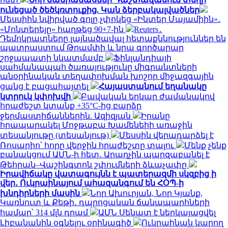
ունեցած ծեծկռտուքից. Կան ձերբակալվածներ
Մեսսիին նվիրված գոլը չփրկեց «Ինտեր Մայամիին»․
«Մոնտերեյը» հաղթեց 90+7-ին
Reuters․
Դեմոկրատները լայնածավալ հետաքննություններ են
պատրաստում Թրամփի և նրա գործարար
շրջապատի նկատմամբ
Ֆինլանդիայի
սահմանապահ ծառայությունը միգրանտների
անօրինական տեղափոխման խոշոր միջազգային
ցանց է բացահայտել
Հայաստանում եղանակը
կտրուկ կփոխվի
Բավական երկար ժամանակով
հրաժեշտ կտանք +35°C-ից բարձր
ջերմաստիճաններին. Ազիզյան
Իրանը
հրապարակել Մոջթաբա Խամենեիի առաջին
տեսանյութը (տեսանյութ)
Մեսսին վերադարձել է
Ռոսարիո՝ հորը վերջին հրաժեշտը տալու
Մենք չենք
բանակցում ԱՄՆ-ի հետ․ Արաղչին պարզաբանել է
Թեհրան–Վաշինգտոն շփումների ձևաչափը
Իրավիճակը վատագույնն է պատերազմի սկզբից ի
վեր․ Ուկրաինայում ահազանգում են ՀՕՊ-ի
խնդիրների մասին
Նոր Ախուրյան, Նոր Կյանք,
Կառնուտ և Քեթի․ դպրոցական ճանապարհների
համար՝ 314 մլն դրամ
ԱՄՆ Սենատ է ներկայացվել
Լիբանանին օգնելու օրինագիծ
Ուկրաինան կարող