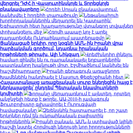
վերցրել ԴԺՀ-ի Վասյուտինսկոյե և Տորեցկոյե
բնակավայրերը
Հրդեհ Սոլակ բնակավայրում․
կանխվել է հրդեհի տարածումը
Նեթանյահուի
խորհրդականներին մեղադրել են Կատարին՝
Եգիպտոսի հետ խաղաղությունը վտանգող տվյալներ
փոխանցելու մեջ
Հռոմի պապը կոչ է արել
դադարեցնել Ուկրաինայում պատերազմը
Ցանկացած երկիր, որը կօգնի ԱՄՆ-ին Իրանի վրա
հարձակման գործում, կդառնա իրանական
հրթիռների թիրախ. Ալի Նիկզադ
Վրեժխնդիր լինելու
համար զինվել են ու դարանակալել եղբայրներին
պատկանող խանութի մոտ. Էջմիածնում կանխել են
հաշվեհարդարը
Իրանի գերագույն առաջնորդ
Խամենեին հանդիպել է Մասուդ Փեզեշքիանի հետ
Հայաստանյայց առաքելական սուրբ եկեղեցին հայց է
ներկայացրել՝ ընդդեմ Պետական եկամուտների
կոմիտեի
Ֆորլանը վերադառնում է այնտեղ, որտեղ
անջնջելի հետք է թողել․ ԱԱ-2010-ի լավագույն
ֆուտբոլիստը գլխավորել է Ուրուգվայի
հավաքականը
Զելենսկին հայտարարել է, որ շատ
երկրներ դեմ են ուկրաինական բալիստիկ
հրթիռներին
Իրանի բանակ․ ԱՄՆ-ն ստիպված կլինի
հաշվի նստել Հորմուզի նեղուցի նոր իրողությունների
հետ
Նոր մանրամասներ Դաշտավանում տեղի