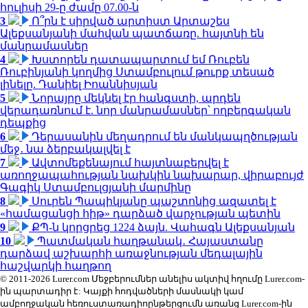
հուլիսի 29-ը ժամը 07.00-ն
3
Ո՞րն է սիրված արտիստ Արտաշես
Ալեքսանյանի մահվան պատճառը. հայտնի են
մանրամասներ
4
Խստորեն դատապարտում եմ Ռուբեն
Ռուբինյանի կողմից Ստամբուլում թուրք տեսած
լինելը. Դանիել Իոաննիսյան
5
Նորայրը մեկնել էր հանգստի, արդեն
վերադառնում է. նոր մանրամասներ՝ ողբերգական
դեպքից
6
Դերասանին մեղադրում են մանկապղծության
մեջ․ նա ձերբակալվել է
7
Ավտոմեքենայում հայտնաբերվել է
առողջապահության նախկին նախարար, վիրաբույժ
Գագիկ Ստամբուլցյանի մարմինը
8
Սուրեն Պապիկյանը պաշտոնից ազատել է
«համացանցի հիթ» դարձած վարչության պետին
9
ՔՊ-ն կորցրեց 1224 ձայն. Վահագն Ալեքսանյան
10
Պատմական հաղթանակ․ Հայաստանը
դարձավ աշխարհի առաջնության մեդալային
հաշվարկի հաղթող
© 2011-2026 Lurer.com Մեջբերումներ անելիս ակտիվ հղումը Lurer.com-
ին պարտադիր է: Կայքի հոդվածների մասնակի կամ
ամբողջական հեռուստառադիոընթերցումն առանց Lurer.com-ին