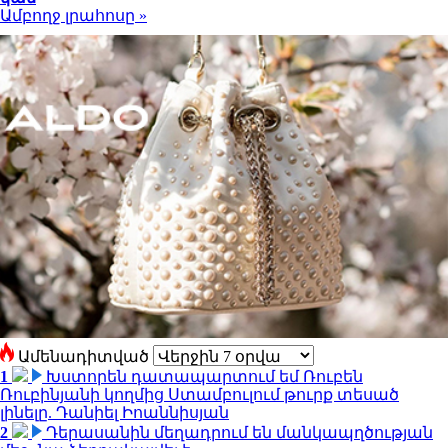
Ամբողջ լրահոսը »
Ամենադիտված
1
Խստորեն դատապարտում եմ Ռուբեն
Ռուբինյանի կողմից Ստամբուլում թուրք տեսած
լինելը. Դանիել Իոաննիսյան
2
Դերասանին մեղադրում են մանկապղծության