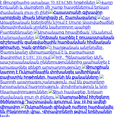
է Թուրքիայից ստանալ 70 ATACMS հրթիռներ
Վաղը
Երևանի և մարզերի մի շարք հասցեներում երկար
ժամանակ լույս չի լինի
Հայաստանի գլխավոր
պրոբլեմը միայն նիկոլիզմը չէ․ Շարմազանով
Հայ
Առաքելական եկեղեցին նշում է Սուրբ Աստվածածնի
վերափոխման տոնին նախորդող պահքի
Բարեկենդանը
Արտակարգ իրավիճակ՝ Սևանում.
Մանրամասներ
Օդեսան դարձել է ռուսաստանյան
գիշերային զանգվածային հարձակման հիմնական
թիրախը. Կան զոհեր
5 հաղթանակ անընդմեջ․
Ծառուկյանը վերադառնում է և բացահայտ
ֆավորիտ է UFC 331-ում
WP․ Պենտագոնը ԱՄՆ
պաշտպանական ընկերություններից պահանջել է
արագացնել զենքի արտադրությունը
Թուրքիան
կարող է Ուկրաինային փոխանցել ամերիկյան
բալիստիկ հրթիռներ․ հայտնի են քանակները
Տարոյի աստղագուշակություն. ում են քարտերը
խոստանում հաջողություն, փոփոխություն և նոր
հնարավորություններ
Ջուր հավաքեք. Երկար
ժամանակ ջուր չի լինելու
Մարտաֆիլմ հիշեցնող
ծեծկռտուք Դաշտավան գյուղում. կա 10-ից ավելի
վիրավոր
Ուկրաինայի զինված ուժերը հարձակվել
են Բելգորոդի վրա․ Վիրավորների թվում երեխաներ
կան