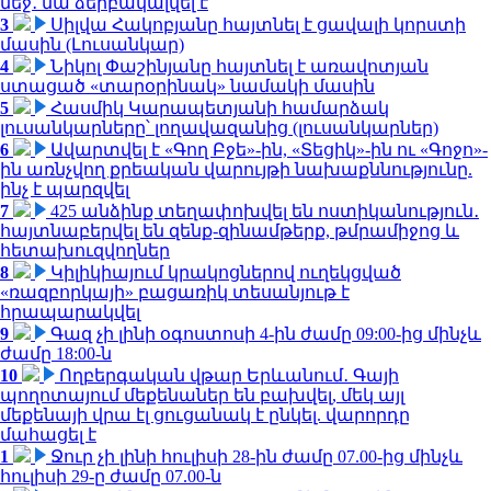
մեջ․ նա ձերբակալվել է
3
Սիլվա Հակոբյանը հայտնել է ցավալի կորստի
մասին (Լուսանկար)
4
Նիկոլ Փաշինյանը հայտնել է առավոտյան
ստացած «տարօրինակ» նամակի մասին
5
Հասմիկ Կարապետյանի համարձակ
լուսանկարները՝ լողավազանից (լուսանկարներ)
6
Ավարտվել է «Գող Բջե»-ին, «Տեցիկ»-ին ու «Գոջո»-
ին առնչվող քրեական վարույթի նախաքննությունը.
ինչ է պարզվել
7
425 անձինք տեղափոխվել են ոստիկանություն․
հայտնաբերվել են զենք-զինամթերք, թմրամիջոց և
հետախուզվողներ
8
Կիլիկիայում կրակոցներով ուղեկցված
«ռազբորկայի» բացառիկ տեսանյութ է
հրապարակվել
9
Գազ չի լինի օգոստոսի 4-ին ժամը 09:00-ից մինչև
ժամը 18:00-ն
10
Ողբերգական վթար Երևանում․ Գայի
պողոտայում մեքենաներ են բախվել, մեկ այլ
մեքենայի վրա էլ ցուցանակ է ընկել. վարորդը
մահացել է
1
Ջուր չի լինի հուլիսի 28-ին ժամը 07.00-ից մինչև
հուլիսի 29-ը ժամը 07.00-ն