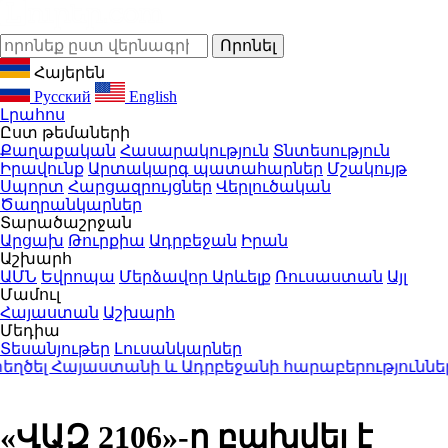
Հայերեն
Русский
English
Լրահոս
Ըստ թեմաների
Քաղաքական
Հասարակություն
Տնտեսություն
Իրավունք
Արտակարգ պատահարներ
Մշակույթ
Սպորտ
Հարցազրույցներ
Վերլուծական
Ծաղրանկարներ
Տարածաշրջան
Արցախ
Թուրքիա
Ադրբեջան
Իրան
Աշխարհ
ԱՄՆ
Եվրոպա
Մերձավոր Արևելք
Ռուսաստան
Այլ
Մամուլ
Հայաստան
Աշխարհ
Մեդիա
Տեսանյութեր
Լուսանկարներ
լ Հայաստանի և Ադրբեջանի հարաբերություններու
«ՎԱԶ 2106»-ը բախվել է