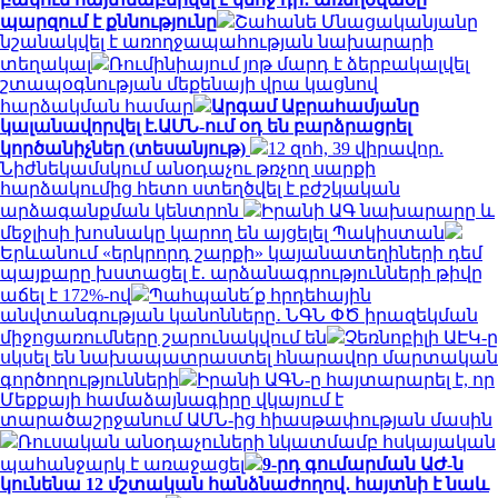
պարզում է քննությունը
Շահանե Մնացականյանը
նշանակվել է առողջապահության նախարարի
տեղակալ
Ռումինիայում յոթ մարդ է ձերբակալվել
շտապօգնության մեքենայի վրա կացնով
հարձակման համար
Արգամ Աբրահամյանը
կալանավորվել է.ԱՄՆ-ում օդ են բարձրացրել
կործանիչներ (տեսանյութ)
12 զոհ, 39 վիրավոր.
Նիժնեկամսկում անօդաչու թռչող սարքի
հարձակումից հետո ստեղծվել է բժշկական
արձագանքման կենտրոն
Իրանի ԱԳ նախարարը և
մեջլիսի խոսնակը կարող են այցելել Պակիստան
Երևանում «երկրորդ շարքի» կայանատեղիների դեմ
պայքարը խստացել է․ արձանագրությունների թիվը
աճել է 172%-ով
Պահպանե՛ք հրդեհային
անվտանգության կանոնները․ ՆԳՆ ՓԾ իրազեկման
միջոցառումները շարունակվում են
Չեռնոբիլի ԱԷԿ-ը
սկսել են նախապատրաստել հնարավոր մարտական
գործողությունների
Իրանի ԱԳՆ-ը հայտարարել է, որ
Մեքքայի համաձայնագիրը վկայում է
տարածաշրջանում ԱՄՆ-ից հիասթափության մասին
Ռուսական անօդաչուների նկատմամբ հսկայական
պահանջարկ է առաջացել
9-րդ գումարման ԱԺ-ն
կունենա 12 մշտական հանձնաժողով․ հայտնի է նաև