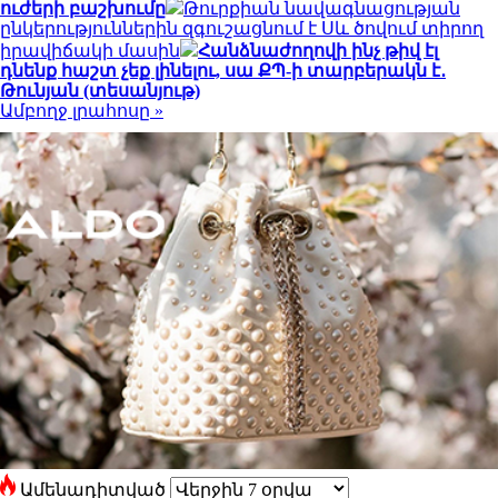
ուժերի բաշխումը
Թուրքիան նավագնացության
ընկերություններին զգուշացնում է Սև ծովում տիրող
իրավիճակի մասին
Հանձնաժողովի ինչ թիվ էլ
դնենք հաշտ չեք լինելու, սա ՔՊ-ի տարբերակն է․
Թունյան (տեսանյութ)
Ամբողջ լրահոսը »
Ամենադիտված