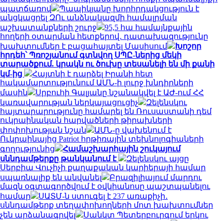
պատճառով
Պապիկյանը խորհրդակցություն է
անցկացրել ԶՈւ անձնակազմի համալրման
աշխատանքների շուրջ
95,5 հա համայնքային
հողերի օտարման հետքերով․ դատախազությունը
խախտումներ է բացահայտել Մասիսում
Խոշոր
հրդեհ՝ Պռոշյանում գտնվող ՍՊԸ-ներից մեկի
տարածքում. կրակն ու ծուխը տեսանելի են մի քանի
կմ-ից
Հայտնի է դարձել Իրանի հետ
հակամարտությունում ԱՄՆ-ի լուրջ խնդիրների
մասին
Սրբուհի Գալյանը նշանակվել է ԱԺ-ում ՀՀ
կառավարության ներկայացուցիչ
Զելենսկու
հայտարարությունը համարել են Ռուսաստանի դեմ
ուկրաինական հարվածների թիրախների
փոփոխության նշան
ԱՄՆ-ը վախենում է
Ուկրաինայից Patriot հրթիռային տեխնոլոգիաների
գողությունից
Համաշխարհային շուկայում
սննդամթերքը թանկանում է
Զելենսկու այցը
Սերբիա Վուչիչի քաղաքական կարիերայի համար
սպառնալիք են անվանել
Բրազիլիայում մարդու
մազն օգտագործվում է օվկիանոսը պաշտպանելու
համար
ՍԱՏՄ-ն ստուգել է 237 առաքիչի․
սննդամթերք տեղափոխողների մոտ խախտումներ
չեն արձանագրվել
Սանկտ Պետերբուրգում երկու