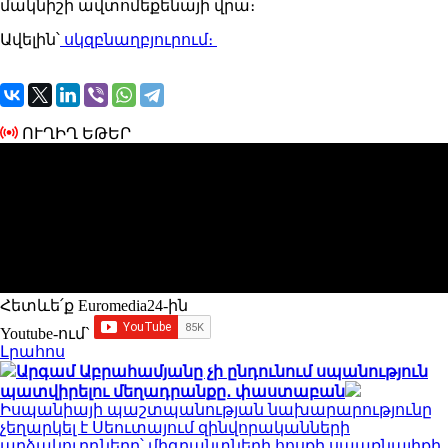
մակնիշի ավտոմեքենայի վրա։
Ավելին՝
սկզբնաղբյուրում։
ՈՒՂԻՂ ԵԹԵՐ
Հետևե՛ք Euromedia24-ին
Youtube-ում`
Լրահոս
Արգամ Աբրահամյանը չի ընդունում սպանություն
պատվիրելու մեղադրանքը․ փաստաբան
Իսպանիայի պաշտպանության նախարարությունը
չեղարկել է Սեուտայում զինվորականների
արձակուրդները՝ միգրանտների հոսքի սպառնալիքի