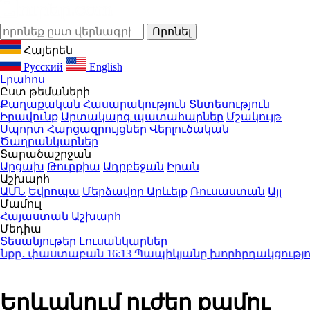
Հայերեն
Русский
English
Լրահոս
Ըստ թեմաների
Քաղաքական
Հասարակություն
Տնտեսություն
Իրավունք
Արտակարգ պատահարներ
Մշակույթ
Սպորտ
Հարցազրույցներ
Վերլուծական
Ծաղրանկարներ
Տարածաշրջան
Արցախ
Թուրքիա
Ադրբեջան
Իրան
Աշխարհ
ԱՄՆ
Եվրոպա
Մերձավոր Արևելք
Ռուսաստան
Այլ
Մամուլ
Հայաստան
Աշխարհ
Մեդիա
Տեսանյութեր
Լուսանկարներ
քը․ փաստաբան
16:13
Պապիկյանը խորհրդակցություն 
Երևանում ուժեղ քամու