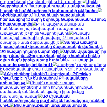
ուղևորներով մեքենան ընկել է Նևա գետը
Վիլեն
Գաբրիելյանը՝ Պաշտպանության և անվտանգային
հարցերի հանձնաժողովի նախագահի թեկնածու
Նիժնեկամսկում Ուկրաինայի հարձակման
հետևանքով 12 մարդ է զոհվել. Թաթարստանում սուգ
է հայտարարվել
ՔՊ-ն պաշտպանության
հանձնաժողովի նախագահի պաշտոնում
առաջադրել է Վիլեն Գաբրիելյանին
Քասախ
համայնքի նախկին ղեկավարը 28 հողամաս է
օտարել. 6 անձ ձերբակալվել է
Տարվա առաջին
կիսամյակում Վրաստանը Հայաստանին վաճառել է
195 հազար դոլարի կարտոֆիլ
Արմեն Այվազյանը՝ իր
գրքի մասին․ «Թույլ դաշնակիցները հաճախ իրենց
գլխի ճարն իրենք պետք է տեսնեն»․ 300 տարվա
պատմությունը կրկնվում է
Կադիրովն արձագանքել
է Նիժնեկամսկի վրա Ուկրաինայի ԶՈւ հարձակմանը
ՀՀ-ի բեռները կմտնե՞ն Ադրբեջան, ԹՐԻՓՓ-ը
միջա՞նցք է․ ի՞նչ են մտածում ՔՊ-ականները
(տեսանյութ)
Մեսսին դատի է տալու
լրատվամիջոցներին՝ հոր հուղարկավորության
ժամանակ անձնական կյանքի իրավունքը
խախտելու համար
ԱԺ մշտական
հանձնաժողովները բաշխվել են խմբակցությունների
միջև
Քիմ Քարդաշյանի առանձնատուն են