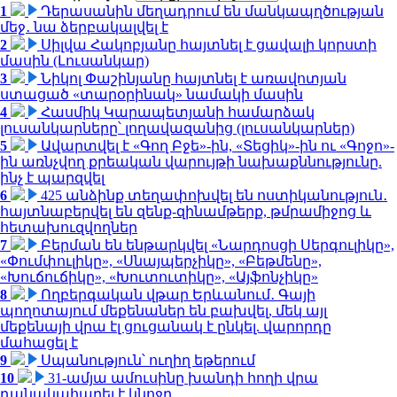
1
Դերասանին մեղադրում են մանկապղծության
մեջ․ նա ձերբակալվել է
2
Սիլվա Հակոբյանը հայտնել է ցավալի կորստի
մասին (Լուսանկար)
3
Նիկոլ Փաշինյանը հայտնել է առավոտյան
ստացած «տարօրինակ» նամակի մասին
4
Հասմիկ Կարապետյանի համարձակ
լուսանկարները՝ լողավազանից (լուսանկարներ)
5
Ավարտվել է «Գող Բջե»-ին, «Տեցիկ»-ին ու «Գոջո»-
ին առնչվող քրեական վարույթի նախաքննությունը.
ինչ է պարզվել
6
425 անձինք տեղափոխվել են ոստիկանություն․
հայտնաբերվել են զենք-զինամթերք, թմրամիջոց և
հետախուզվողներ
7
Բերման են ենթարկվել «Նարդոսցի Սերգուլիկը»,
«Փումփուլիկը», «Սնայպերչիկը», «Բեթմենը»,
«Խուճուճիկը», «Խուտուտիկը», «Այֆոնչիկը»
8
Ողբերգական վթար Երևանում․ Գայի
պողոտայում մեքենաներ են բախվել, մեկ այլ
մեքենայի վրա էլ ցուցանակ է ընկել. վարորդը
մահացել է
9
Սպանություն՝ ուղիղ եթերում
10
31-ամյա ամուսինը խանդի հողի վրա
դանակահարել է կնոջը