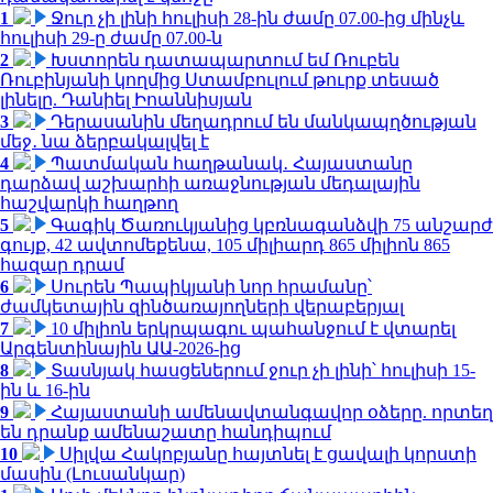
1
Ջուր չի լինի հուլիսի 28-ին ժամը 07.00-ից մինչև
հուլիսի 29-ը ժամը 07.00-ն
2
Խստորեն դատապարտում եմ Ռուբեն
Ռուբինյանի կողմից Ստամբուլում թուրք տեսած
լինելը. Դանիել Իոաննիսյան
3
Դերասանին մեղադրում են մանկապղծության
մեջ․ նա ձերբակալվել է
4
Պատմական հաղթանակ․ Հայաստանը
դարձավ աշխարհի առաջնության մեդալային
հաշվարկի հաղթող
5
Գագիկ Ծառուկյանից կբռնագանձվի 75 անշարժ
գույք, 42 ավտոմեքենա, 105 միլիարդ 865 միլիոն 865
հազար դրամ
6
Սուրեն Պապիկյանի նոր հրամանը՝
ժամկետային զինծառայողների վերաբերյալ
7
10 միլիոն երկրպագու պահանջում է վտարել
Արգենտինային ԱԱ-2026-ից
8
Տասնյակ հասցեներում ջուր չի լինի՝ հուլիսի 15-
ին և 16-ին
9
Հայաստանի ամենավտանգավոր օձերը. որտեղ
են դրանք ամենաշատը հանդիպում
10
Սիլվա Հակոբյանը հայտնել է ցավալի կորստի
մասին (Լուսանկար)