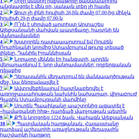
1
Սոչի մեկնող ինքնաթիռը ճանապարհին
անցկացրել է մեկ օր, սակայն տեղ չի հասել
2
Ջուր չի լինի հուլիսի 28-ին ժամը 07.00-ից մինչև
հուլիսի 29-ը ժամը 07.00-ն
3
Ո՞րն է սիրված արտիստ Արտաշես
Ալեքսանյանի մահվան պատճառը. հայտնի են
մանրամասներ
4
Խստորեն դատապարտում եմ Ռուբեն
Ռուբինյանի կողմից Ստամբուլում թուրք տեսած
լինելը. Դանիել Իոաննիսյան
5
Նորայրը մեկնել էր հանգստի, արդեն
վերադառնում է. նոր մանրամասներ՝ ողբերգական
դեպքից
6
Դերասանին մեղադրում են մանկապղծության
մեջ․ նա ձերբակալվել է
7
Ավտոմեքենայում հայտնաբերվել է
առողջապահության նախկին նախարար, վիրաբույժ
Գագիկ Ստամբուլցյանի մարմինը
8
Սուրեն Պապիկյանը պաշտոնից ազատել է
«համացանցի հիթ» դարձած վարչության պետին
9
ՔՊ-ն կորցրեց 1224 ձայն. Վահագն Ալեքսանյան
10
Պատմական հաղթանակ․ Հայաստանը
դարձավ աշխարհի առաջնության մեդալային
հաշվարկի հաղթող