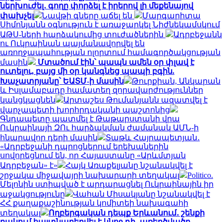
ներխուժել․ գողը փորձել է իրերով լի մեքենայով
փախչել
Նավթի գները աճել են
Մարգարիտա
Սիմոնյանն օգնություն է առաջարկել Նիժնեկամսկում
ԱԹՍ-ների հարձակումից տուժածներին
Ադրբեջանն
ու Ուկրաինան պայմանավորվել են
առողջապահության ոլորտում համագործակցության
մասին
Մտածում էին՝ պապն ամեն օր փլավ է
ուտելու, բայց մի օր կանգնեց պապի բգին.
Խաչատրյանը՝ ԵԱՏՄ-ի մասին
Թուրքիան, Անկարան
և Իսլամաբադը համատեղ զորավարժություններ
կանցկացնեն
Արտաշես Թումանյանն ազատվել է
վարչապետի խորհրդականի պաշտոնից
Գնդապետը պատմել է Թաթարստանի վրա
Ուկրաինայի ԶՈւ հարձակման ժամանակ ԱՄՆ-ի
հնարավոր դերի մասին
Տաթև Հայրապետյան․
«Ադրբեջանի դպրոցներում երեխաներին
սովորեցնում են, որ Հայաստանը «Արևմտյան
Ադրբեջան» է»
Հայկ Առաքելյանը նշանակվել է
շրջակա միջավայրի նախարարի տեղակալ
Politico.
Մելոնին ստիպված է արդարացնել Ուկրաինային իր
աջակցությունը
Վահան Միսակյանը նշանակվել է
ՀՀ քաղաքաշինության կոմիտեի նախագահի
տեղակալ
Ողբերգական դեպք Երևանում․ շենքի
բակում հայտնաբերվել է կնոջ դի․ առեղծվածը