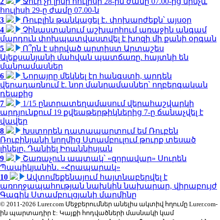
2
Ջուր չի լինի հուլիսի 28-ին ժամը 07.00-ից մինչև
հուլիսի 29-ը ժամը 07.00-ն
3
Ռուբլին թանկացել է․ փոխարժեքն՝ այսօր
4
Չինաստանում աշխարհում առաջին անգամ
մարդուն փոխպատվաստվել է խոզի մի քանի օրգան
5
Ո՞րն է սիրված արտիստ Արտաշես
Ալեքսանյանի մահվան պատճառը. հայտնի են
մանրամասներ
6
Նորայրը մեկնել էր հանգստի, արդեն
վերադառնում է. նոր մանրամասներ՝ ողբերգական
դեպքից
7
1/15 ընտրատեղամասում վերահաշվարկի
արդյունքում 19 քվեաթերթիկներից 7-ը ճանաչվել է
վավեր
8
Խստորեն դատապարտում եմ Ռուբեն
Ռուբինյանի կողմից Ստամբուլում թուրք տեսած
լինելը. Դանիել Իոաննիսյան
9
Շառաչուն ապտակ՝ «զորավար» Սուրեն
Պապիկյանին․ «Հրապարակ»
10
Ավտոմեքենայում հայտնաբերվել է
առողջապահության նախկին նախարար, վիրաբույժ
Գագիկ Ստամբուլցյանի մարմինը
© 2011-2026 Lurer.com Մեջբերումներ անելիս ակտիվ հղումը Lurer.com-
ին պարտադիր է: Կայքի հոդվածների մասնակի կամ