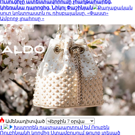
Ուսուցիչը ատեստավորումը չհաղթահարեց,
կհեռանա դպրոցից. Նիկոլ Փաշինյան
Քաղաքական
սուր կոնտրաստն ու դիսբալանսը. «Փաստ»
Ամբողջ լրահոսը »
Ամենադիտված
1
Խստորեն դատապարտում եմ Ռուբեն
Ռուբինյանի կողմից Ստամբուլում թուրք տեսած