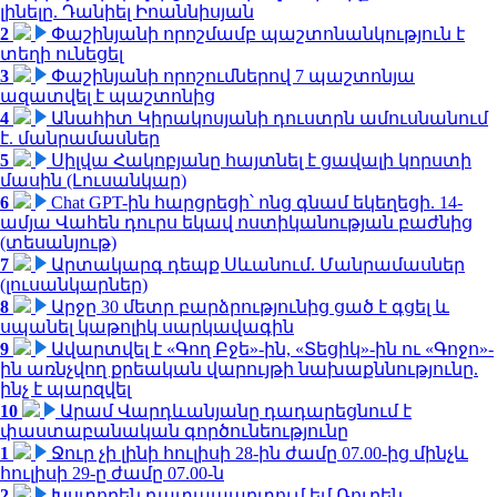
լինելը. Դանիել Իոաննիսյան
2
Փաշինյանի որոշմամբ պաշտոնանկություն է
տեղի ունեցել
3
Փաշինյանի որոշումներով 7 պաշտոնյա
ազատվել է պաշտոնից
4
Անահիտ Կիրակոսյանի դուստրն ամուսնանում
է. մանրամասներ
5
Սիլվա Հակոբյանը հայտնել է ցավալի կորստի
մասին (Լուսանկար)
6
Chat GPT-ին հարցրեցի՝ ոնց գնամ եկեղեցի. 14-
ամյա Վահեն դուրս եկավ ոստիկանության բաժնից
(տեսանյութ)
7
Արտակարգ դեպք Սևանում. Մանրամասներ
(լուսանկարներ)
8
Արջը 30 մետր բարձրությունից ցած է գցել և
սպանել կաթոլիկ սարկավագին
9
Ավարտվել է «Գող Բջե»-ին, «Տեցիկ»-ին ու «Գոջո»-
ին առնչվող քրեական վարույթի նախաքննությունը.
ինչ է պարզվել
10
Արամ Վարդևանյանը դադարեցնում է
փաստաբանական գործունեությունը
1
Ջուր չի լինի հուլիսի 28-ին ժամը 07.00-ից մինչև
հուլիսի 29-ը ժամը 07.00-ն
2
Խստորեն դատապարտում եմ Ռուբեն