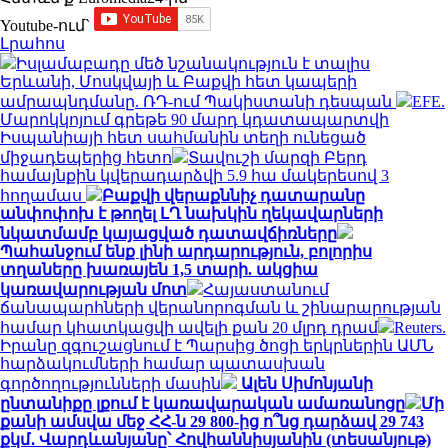
Youtube-ում`
Լրահոս
Իսլամաբադը մեծ նշանակություն է տալիս
Երևանի, Մոսկվայի և Բաքվի հետ կապերի
ամրապնդմանը. ՌԴ-ում Պակիստանի դեսպան
EFE.
Մարոկկոյում գրեթե 90 մարդ կդատապարտվի
Իսպանիայի հետ սահմանին տեղի ունեցած
միջադեպերից հետո
Տավուշի մարզի Բերդ
համայնքին կվերադարձվի 5.9 հա մակերեսով 3
հողամաս
Բաքվի վերաքննիչ դատարանը
անփոփոխ է թողել ԼՂ նախկին ղեկավարների
նկատմամբ կայացված դատավճիռները
Պահանջում ենք լինի արդարություն, բոլորիս
տղաները խառայեն 1,5 տարի. ակցիա
կառավարության մոտ
Հայաստանում
ճանապարհների վերանորոգման և շինարարության
համար կհատկացվի ավելի քան 20 մլրդ դրամ
Reuters.
Իրանը զգուշացնում է Պարսից ծոցի երկրներին ԱՄՆ
հարձակումների համար պատասխան
գործողությունների մասին
Ալեն Սիմոնյանի
ընտանիքը լքում է կառավարական ամառանոցը
Մի
քանի ամսվա մեջ ՀՀ-ն 29 800-ից ո՞նց դարձավ 29 743
քկմ․ Վարդևանյանը՝ Հովհաննիսյանին (տեսանյութ)