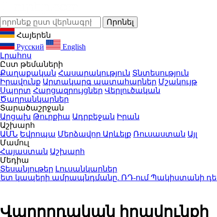
Հայերեն
Русский
English
Լրահոս
Ըստ թեմաների
Քաղաքական
Հասարակություն
Տնտեսություն
Իրավունք
Արտակարգ պատահարներ
Մշակույթ
Սպորտ
Հարցազրույցներ
Վերլուծական
Ծաղրանկարներ
Տարածաշրջան
Արցախ
Թուրքիա
Ադրբեջան
Իրան
Աշխարհ
ԱՄՆ
Եվրոպա
Մերձավոր Արևելք
Ռուսաստան
Այլ
Մամուլ
Հայաստան
Աշխարհ
Մեդիա
Տեսանյութեր
Լուսանկարներ
ետ կապերի ամրապնդմանը. ՌԴ-ում Պակիստանի դես
Վարորդական իրավունքի