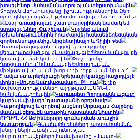
խոսել է նոր Սահամանադրության տեքստի մասին
Տիգրան Աբրահամյանը՝ իշխանություններին. Ձեր
օրոք զենքը դարձել է թշնամու ավար, դեռ խոսո՞ւմ եք
Էսօր առավոտյան շատ տարօրինակ նամակ եմ
ստացել. Նիկոլ Փաշինյան
Կոչ ենք անում
իշխանություններին հրաժարվել հակաեկեղեցական
գործունեությունից․ Արգենտինայի և Չիլիի թեմ
Դատախազության հայցով պետությանը
վերադարձված գույքն ամրացվել է Պետական գույքի
կառավարման կոմիտեին
Փաշինյանը
Ղրղզստանում կմասնակցի Եվրասիական
միջկառավարական խորհրդի հերթական նիստին
5-ամյա օտարերկրացի երեխայի կյանքը հաջողվել է
փրկել «Սուրբ Աստվածամայր» ԲԿ-ում
Երեք
նախարարություններ, այդ թվում և ԱԳՆ-ն,
կանվանափոխվեն
Կարապետ Պողոսյանն ազատ
կարձակվի վաղը՝ դատարանի որոշմամբ
Կաթողիկոսը և գործով անցնող Սրբազան Հայրերը
մասնակցելու են առաջին դատական նիստին
ՈՒՂԻՂ․ ՀՀ ԱԺ իններորդ գումարման առաջին
նստաշրջան
Գնաճային ռիսկերի, արտահանման
խնդիրների և աճի կայունության
մարտահրավերների համախումբը. «Փաստ»