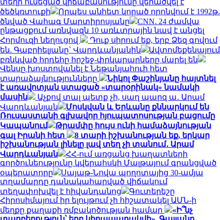
տեղի ունեցած վիճաբանությունը վերածվել է
ծեծկռտուքի
Որպես անհետ կորած որոնվում է 1992թ.
ծնված Վահագ Մարտիրոսյանը
CNN. 24 ժամվա
ընթացքում առնվազն 10 առևտրային նավ է անցել
Հորմուզի նեղուցով
Դուք սիրում եք, երբ Ձեզ գովում
են. Գաբրիելյանը` Վարդևանյանին
Ավտոմեքենայում
բռնկված հրդեհը հրշեջ-փրկարարները մարել են
Վենսը խոստովանել է Նեթանյահուի հետ
տարաձայնությունները
Նիկոլ Փաշինյանը հայտնել
է առավոտյան ստացած «տարօրինակ» նամակի
մասին
Աչքով տալ պետք չի, սաղ պարզ ա․ Արամ
Վարդևանյան
Մոսկվան և Երևանը քննարկում են
Ռուսաստանի գլխավոր հյուպատոսության բացումը
Կապանում
Թրամփը հույս ունի համաձայնության
գալ Իրանի հետ
8 տարի իշխանության եք, երկար
իշխանության լինելը լավ տեղ չի տանում․ Արամ
Վարդևանյան
ՀՀ-ում առցանց խաղատների
գործունեությունը կվերահսկի Մալթայում գրանցված
օպերատորը
Սայաթ-Նովա պողոտայից 30-ամյա
տղամարդը դանակահարված վիճակում
տեղափոխվել է հիվանդանոց
Գուտերեշը
Հիրոսիմայում իր ելույթում չի հիշատակել ԱՄՆ-ի
մեղքը քաղաքի ռմբակոծության համար
«Ի՞նչ
տարբերություն՝ երբ կհրապարակվի». Գալյանը