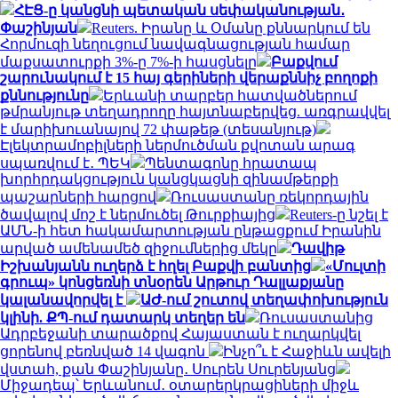
ՀԷՑ-ը կանցնի պետական սեփականության․
Փաշինյան
Reuters. Իրանը և Օմանը քննարկում են
Հորմուզի նեղուցում նավագնացության համար
մաքսատուրքի 3%-ը 7%-ի հասցնելը
Բաքվում
շարունակում է 15 հայ գերիների վերաքննիչ բողոքի
քննությունը
Երևանի տարբեր հատվածներում
թմրանյութ տեղադրողը հայտնաբերվեց. առգրավվել
է մարիխուանայով 72 փաթեթ (տեսանյութ)
Էլեկտրամոբիլների ներմուծման քվոտան արագ
սպառվում է․ ՊԵԿ
Պենտագոնը հրատապ
խորհրդակցություն կանցկացնի զինամթերքի
պաշարների հարցով
Ռուսաստանը ռեկորդային
ծավալով մոշ է ներմուծել Թուրքիայից
Reuters-ը նշել է
ԱՄՆ-ի հետ հակամարտության ընթացքում Իրանին
արված ամենամեծ զիջումներից մեկը
Դավիթ
Իշխանյանն ուղերձ է հղել Բաքվի բանտից
«Մուլտի
գրուպ» կոնցեռնի տնօրեն Արթուր Դալլաքյանը
կալանավորվել է
ԱԺ-ում շուտով տեղափոխություն
կլինի. ՔՊ-ում դատարկ տեղեր են
Ռուսաստանից
Ադրբեջանի տարածքով Հայաստան է ուղարկվել
ցորենով բեռնված 14 վագոն
Ինչո՞ւ է Հաջիևն ավելի
վստահ, քան Փաշինյանը․ Սուրեն Սուրենյանց
Միջադեպ՝ Երևանում․ օտարերկրացիների միջև