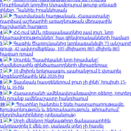
Ռուբինյանի կողմից Ստամբուլում թուրք տեսած
լինելը. Դանիել Իոաննիսյան
3
Պատմական հաղթանակ․ Հայաստանը
դարձավ աշխարհի առաջնության մեդալային
հաշվարկի հաղթող
4
ՀՀ-ում ԱՄՆ դեսպանատնից լավ լուր․ նոր
հնարավորություններ՝ հայ զինվորականների համար
5
Գագիկ Ծառուկյանից կբռնագանձվի 75 անշարժ
գույք, 42 ավտոմեքենա, 105 միլիարդ 865 միլիոն 865
հազար դրամ
6
Սուրեն Պապիկյանի նոր հրամանը՝
ժամկետային զինծառայողների վերաբերյալ
7
10 միլիոն երկրպագու պահանջում է վտարել
Արգենտինային ԱԱ-2026-ից
8
Տասնյակ հասցեներում ջուր չի լինի՝ հուլիսի 15-
ին և 16-ին
9
Հայաստանի ամենավտանգավոր օձերը. որտեղ
են դրանք ամենաշատը հանդիպում
10
Պուտինը հանդես է եկել հայտարարությամբ.
Խուզարկություն և ձերբակալություն․ թիրախում՝
ընդդիմադիրները (տեսանյութ)
1
Սոչի մեկնող ինքնաթիռը ճանապարհին
անցկացրել է մեկ օր, սակայն տեղ չի հասել