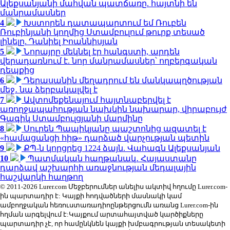
Ալեքսանյանի մահվան պատճառը. հայտնի են
մանրամասներ
4
Խստորեն դատապարտում եմ Ռուբեն
Ռուբինյանի կողմից Ստամբուլում թուրք տեսած
լինելը. Դանիել Իոաննիսյան
5
Նորայրը մեկնել էր հանգստի, արդեն
վերադառնում է. նոր մանրամասներ՝ ողբերգական
դեպքից
6
Դերասանին մեղադրում են մանկապղծության
մեջ․ նա ձերբակալվել է
7
Ավտոմեքենայում հայտնաբերվել է
առողջապահության նախկին նախարար, վիրաբույժ
Գագիկ Ստամբուլցյանի մարմինը
8
Սուրեն Պապիկյանը պաշտոնից ազատել է
«համացանցի հիթ» դարձած վարչության պետին
9
ՔՊ-ն կորցրեց 1224 ձայն. Վահագն Ալեքսանյան
10
Պատմական հաղթանակ․ Հայաստանը
դարձավ աշխարհի առաջնության մեդալային
հաշվարկի հաղթող
© 2011-2026 Lurer.com Մեջբերումներ անելիս ակտիվ հղումը Lurer.com-
ին պարտադիր է: Կայքի հոդվածների մասնակի կամ
ամբողջական հեռուստառադիոընթերցումն առանց Lurer.com-ին
հղման արգելվում է:Կայքում արտահայտված կարծիքները
պարտադիր չէ, որ համընկնեն կայքի խմբագրության տեսակետի