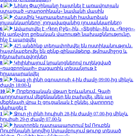
4
Նիկոլ Փաշինյանը հայտնել է առավոտյան
ստացած «տարօրինակ» նամակի մասին
5
Հասմիկ Կարապետյանի համարձակ
լուսանկարները՝ լողավազանից (լուսանկարներ)
6
Ավարտվել է «Գող Բջե»-ին, «Տեցիկ»-ին ու «Գոջո»-
ին առնչվող քրեական վարույթի նախաքննությունը.
ինչ է պարզվել
7
425 անձինք տեղափոխվել են ոստիկանություն․
հայտնաբերվել են զենք-զինամթերք, թմրամիջոց և
հետախուզվողներ
8
Կիլիկիայում կրակոցներով ուղեկցված
«ռազբորկայի» բացառիկ տեսանյութ է
հրապարակվել
9
Գազ չի լինի օգոստոսի 4-ին ժամը 09:00-ից մինչև
ժամը 18:00-ն
10
Ողբերգական վթար Երևանում․ Գայի
պողոտայում մեքենաներ են բախվել, մեկ այլ
մեքենայի վրա էլ ցուցանակ է ընկել. վարորդը
մահացել է
1
Ջուր չի լինի հուլիսի 28-ին ժամը 07.00-ից մինչև
հուլիսի 29-ը ժամը 07.00-ն
2
Խստորեն դատապարտում եմ Ռուբեն
Ռուբինյանի կողմից Ստամբուլում թուրք տեսած