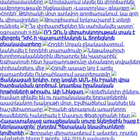
մանրամասները
Մոսկվայում սկսել են փորձարկել
ամբողջությամբ ինքնավար «Լաստոչկա» գնացքը
Հրդեհ՝ Թեհրանի մոտ գտնվող գործարանում. կա զոհ
և վիրավորներ
Թուրքիայում երկրաշարժ է տեղի
ունեցել
Ի՞նչ փոխարժեքներ են սահմանվել այսօր՝
օգոստոսի 9-ին
ՌԴ ԶՈւ-ն վերահսկողության տակ է
վերցրել ԴԺՀ-ի Վասյուտինսկոյե և Տորեցկոյե
բնակավայրերը
Հրդեհ Սոլակ բնակավայրում․
կանխվել է հրդեհի տարածումը
Նեթանյահուի
խորհրդականներին մեղադրել են Կատարին՝
Եգիպտոսի հետ խաղաղությունը վտանգող տվյալներ
փոխանցելու մեջ
Հռոմի պապը կոչ է արել
դադարեցնել Ուկրաինայում պատերազմը
Ցանկացած երկիր, որը կօգնի ԱՄՆ-ին Իրանի վրա
հարձակման գործում, կդառնա իրանական
հրթիռների թիրախ. Ալի Նիկզադ
Վրեժխնդիր լինելու
համար զինվել են ու դարանակալել եղբայրներին
պատկանող խանութի մոտ. Էջմիածնում կանխել են
հաշվեհարդարը
Իրանի գերագույն առաջնորդ
Խամենեին հանդիպել է Մասուդ Փեզեշքիանի հետ
Հայաստանյայց առաքելական սուրբ եկեղեցին հայց է
ներկայացրել՝ ընդդեմ Պետական եկամուտների
կոմիտեի
Ֆորլանը վերադառնում է այնտեղ, որտեղ
անջնջելի հետք է թողել․ ԱԱ-2010-ի լավագույն