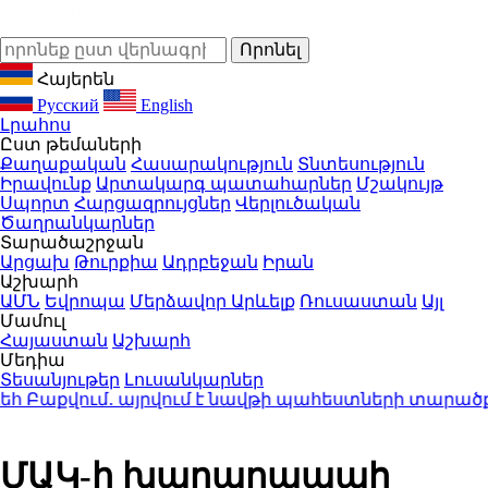
Հայերեն
Русский
English
Լրահոս
Ըստ թեմաների
Քաղաքական
Հասարակություն
Տնտեսություն
Իրավունք
Արտակարգ պատահարներ
Մշակույթ
Սպորտ
Հարցազրույցներ
Վերլուծական
Ծաղրանկարներ
Տարածաշրջան
Արցախ
Թուրքիա
Ադրբեջան
Իրան
Աշխարհ
ԱՄՆ
Եվրոպա
Մերձավոր Արևելք
Ռուսաստան
Այլ
Մամուլ
Հայաստան
Աշխարհ
Մեդիա
Տեսանյութեր
Լուսանկարներ
Բաքվում․ այրվում է նավթի պահեստների տարածքը
2
ՄԱԿ-ի խաղաղապահ