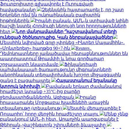
ֆուտբոլիստը գլխավորել է Ուրուգվայի
հավաքականը
Զելենսկին հայտարարել է, որ շատ
երկրներ դեմ են ուկրաինական բալիստիկ
հրթիռներին
Իրանի բանակ․ ԱՄՆ-ն ստիպված կլինի
հաշվի նստել Հորմուզի նեղուցի նոր իրողությունների
հետ
Նոր մանրամասներ Դաշտավանում տեղի
ունեցած ծեծկռտուքից. Կան ձերբակալվածներ
Մեսսիին նվիրված գոլը չփրկեց «Ինտեր Մայամիին»․
«Մոնտերեյը» հաղթեց 90+7-ին
Reuters․
Դեմոկրատները լայնածավալ հետաքննություններ են
պատրաստում Թրամփի և նրա գործարար
շրջապատի նկատմամբ
Ֆինլանդիայի
սահմանապահ ծառայությունը միգրանտների
անօրինական տեղափոխման խոշոր միջազգային
ցանց է բացահայտել
Հայաստանում եղանակը
կտրուկ կփոխվի
Բավական երկար ժամանակով
հրաժեշտ կտանք +35°C-ից բարձր
ջերմաստիճաններին. Ազիզյան
Իրանը
հրապարակել Մոջթաբա Խամենեիի առաջին
տեսանյութը (տեսանյութ)
Մեսսին վերադարձել է
Ռոսարիո՝ հորը վերջին հրաժեշտը տալու
Մենք չենք
բանակցում ԱՄՆ-ի հետ․ Արաղչին պարզաբանել է
Թեհրան–Վաշինգտոն շփումների ձևաչափը