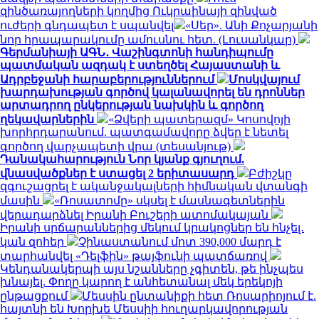
զինծառայողների կողմից Ուկրաինայի զինված
ուժերի գնդապետ է սպանվել
«Սեր». Անի Քոչարյանի
նոր հրապարակումը ամուսնու հետ. (Լուսանկար)
Գերմանիայի ԱԳՆ․ Վաշինգտոնի հանդիպումը
պատմական ազդակ է ստեղծել Հայաստանի և
Ադրբեջանի հարաբերություններում
Մոսկվայում
խարդախության գործով կալանավորել են դրոններ
արտադրող ընկերության նախկին և գործող
ղեկավարներին
«Ձվերի պատերազմ» Կոսովոյի
խորհրդարանում. պատգամավորը ձվեր է նետել
գործող վարչապետի վրա (տեսանյութ)
Դանակահարություն Նոր կյանք գյուղում.
վնասվածքներ է ստացել 2 երիտասարդ
Բժիշկը
զգուշացրել է ականջակալների հիմնական վտանգի
մասին
«Ռոսատոմը» սկսել է մասնագետներին
վերադարձնել Իրանի Բուշերի ատոմակայան
Իրանի սրճարաններից մեկում կրակոցներ են հնչել․
կան զոհեր
Չինաստանում մոտ 390,000 մարդ է
տարհանվել «Դելֆին» թայֆունի պատճառով
Կենդանակերպի այս նշանները չգիտեն, թե ինչպես
խնայել. Փողը կարող է անհետանալ մեկ երեկոյի
ընթացքում
Մեսսին ընտանիքի հետ Ռոսարիոյում է.
հայտնի են Խորխե Մեսսիի հուղարկավորության