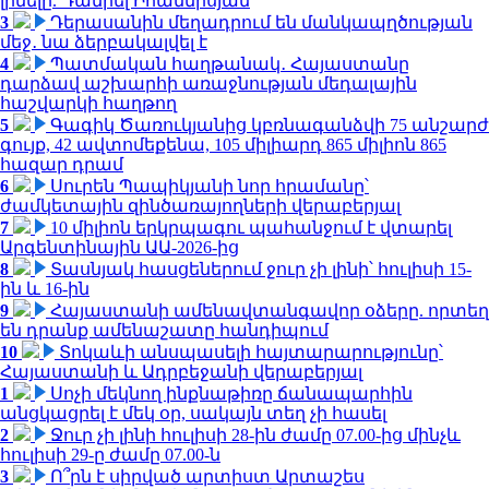
լինելը. Դանիել Իոաննիսյան
3
Դերասանին մեղադրում են մանկապղծության
մեջ․ նա ձերբակալվել է
4
Պատմական հաղթանակ․ Հայաստանը
դարձավ աշխարհի առաջնության մեդալային
հաշվարկի հաղթող
5
Գագիկ Ծառուկյանից կբռնագանձվի 75 անշարժ
գույք, 42 ավտոմեքենա, 105 միլիարդ 865 միլիոն 865
հազար դրամ
6
Սուրեն Պապիկյանի նոր հրամանը՝
ժամկետային զինծառայողների վերաբերյալ
7
10 միլիոն երկրպագու պահանջում է վտարել
Արգենտինային ԱԱ-2026-ից
8
Տասնյակ հասցեներում ջուր չի լինի՝ հուլիսի 15-
ին և 16-ին
9
Հայաստանի ամենավտանգավոր օձերը. որտեղ
են դրանք ամենաշատը հանդիպում
10
Տոկաևի անսպասելի հայտարարությունը՝
Հայաստանի և Ադրբեջանի վերաբերյալ
1
Սոչի մեկնող ինքնաթիռը ճանապարհին
անցկացրել է մեկ օր, սակայն տեղ չի հասել
2
Ջուր չի լինի հուլիսի 28-ին ժամը 07.00-ից մինչև
հուլիսի 29-ը ժամը 07.00-ն
3
Ո՞րն է սիրված արտիստ Արտաշես