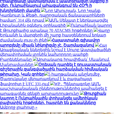
Իրավիճակը վատագույնն է պատերազմի սկզբից ի
վեր․ Ուկրաինայում ահազանգում են ՀՕՊ-ի
խնդիրների մասին
Նոր Ախուրյան, Նոր Կյանք,
Կառնուտ և Քեթի․ դպրոցական ճանապարհների
համար՝ 314 մլն դրամ
ԱՄՆ Սենատ է ներկայացվել
Լիբանանին օգնելու օրինագիծ
Ուկրաինան կարող
է Թուրքիայից ստանալ 70 ATACMS հրթիռներ
Վաղը
Երևանի և մարզերի մի շարք հասցեներում երկար
ժամանակ լույս չի լինի
Հայաստանի գլխավոր
պրոբլեմը միայն նիկոլիզմը չէ․ Շարմազանով
Հայ
Առաքելական եկեղեցին նշում է Սուրբ Աստվածածնի
վերափոխման տոնին նախորդող պահքի
Բարեկենդանը
Արտակարգ իրավիճակ՝ Սևանում.
Մանրամասներ
Օդեսան դարձել է ռուսաստանյան
գիշերային զանգվածային հարձակման հիմնական
թիրախը. Կան զոհեր
5 հաղթանակ անընդմեջ․
Ծառուկյանը վերադառնում է և բացահայտ
ֆավորիտ է UFC 331-ում
WP․ Պենտագոնը ԱՄՆ
պաշտպանական ընկերություններից պահանջել է
արագացնել զենքի արտադրությունը
Թուրքիան
կարող է Ուկրաինային փոխանցել ամերիկյան
բալիստիկ հրթիռներ․ հայտնի են քանակները
Ամբողջ լրահոսը »