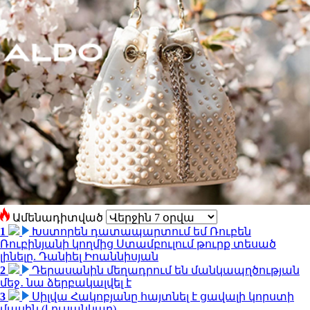
Ամենադիտված
1
Խստորեն դատապարտում եմ Ռուբեն
Ռուբինյանի կողմից Ստամբուլում թուրք տեսած
լինելը. Դանիել Իոաննիսյան
2
Դերասանին մեղադրում են մանկապղծության
մեջ․ նա ձերբակալվել է
3
Սիլվա Հակոբյանը հայտնել է ցավալի կորստի
մասին (Լուսանկար)