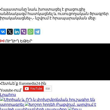
Հայաստանը
նաև խոստացել
է լրացուցիչ
անձնակազմ հատկացնել և ուսուցողական ծրագրեր
իրականացնել»,- նշվում է հրապարակման մեջ։
ՈՒՂԻՂ ԵԹԵՐ
Հետևե՛ք Euromedia24-ին
Youtube-ում`
Լրահոս
Սիրիան և ՌԴ-ն փոխըմբռնման հուշագիր են
ստորագրել
Խոշոր հրդեհ Բաքվում․ այրվում է
նավթի պահեստների տարածքը
Ռուս