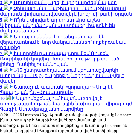
3
Ռուբլին թանկացել է․ փոխարժեքն՝ այսօր
4
Չինաստանում աշխարհում առաջին անգամ
մարդուն փոխպատվաստվել է խոզի մի քանի օրգան
5
Ո՞րն է սիրված արտիստ Արտաշես
Ալեքսանյանի մահվան պատճառը. հայտնի են
մանրամասներ
6
Նորայրը մեկնել էր հանգստի, արդեն
վերադառնում է. նոր մանրամասներ՝ ողբերգական
դեպքից
7
Խստորեն դատապարտում եմ Ռուբեն
Ռուբինյանի կողմից Ստամբուլում թուրք տեսած
լինելը. Դանիել Իոաննիսյան
8
1/15 ընտրատեղամասում վերահաշվարկի
արդյունքում 19 քվեաթերթիկներից 7-ը ճանաչվել է
վավեր
9
Շառաչուն ապտակ՝ «զորավար» Սուրեն
Պապիկյանին․ «Հրապարակ»
10
Ավտոմեքենայում հայտնաբերվել է
առողջապահության նախկին նախարար, վիրաբույժ
Գագիկ Ստամբուլցյանի մարմինը
© 2011-2026 Lurer.com Մեջբերումներ անելիս ակտիվ հղումը Lurer.com-
ին պարտադիր է: Կայքի հոդվածների մասնակի կամ
ամբողջական հեռուստառադիոընթերցումն առանց Lurer.com-ին
հղման արգելվում է:Կայքում արտահայտված կարծիքները