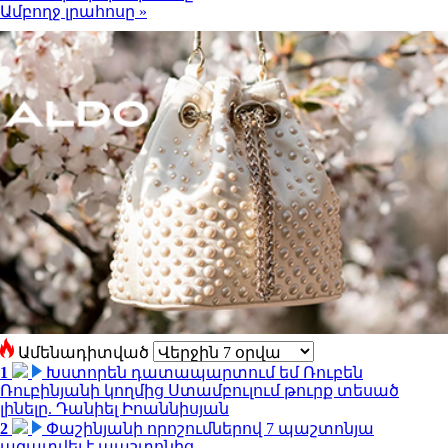
Ամբողջ լրահոսը »
Ամենադիտված
1
Խստորեն դատապարտում եմ Ռուբեն
Ռուբինյանի կողմից Ստամբուլում թուրք տեսած
լինելը. Դանիել Իոաննիսյան
2
Փաշինյանի որոշումներով 7 պաշտոնյա
ազատվել է պաշտոնից