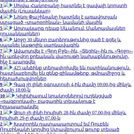
3
Սիլվա Հակոբյանը հայտնել է ցավալի կորստի
մասին (Լուսանկար)
4
Նիկոլ Փաշինյանը հայտնել է առավոտյան
ստացած «տարօրինակ» նամակի մասին
5
Արտակարգ դեպք Սևանում. Մանրամասներ
(լուսանկարներ)
6
Արջը 30 մետր բարձրությունից ցած է գցել և
սպանել կաթոլիկ սարկավագին
7
Ավարտվել է «Գող Բջե»-ին, «Տեցիկ»-ին ու «Գոջո»-
ին առնչվող քրեական վարույթի նախաքննությունը.
ինչ է պարզվել
8
425 անձինք տեղափոխվել են ոստիկանություն․
հայտնաբերվել են զենք-զինամթերք, թմրամիջոց և
հետախուզվողներ
9
Գազ չի լինի օգոստոսի 4-ին ժամը 09:00-ից մինչև
ժամը 18:00-ն
10
Կիլիկիայում կրակոցներով ուղեկցված
«ռազբորկայի» բացառիկ տեսանյութ է
հրապարակվել
1
Ջուր չի լինի հուլիսի 28-ին ժամը 07.00-ից մինչև
հուլիսի 29-ը ժամը 07.00-ն
2
Խստորեն դատապարտում եմ Ռուբեն
Ռուբինյանի կողմից Ստամբուլում թուրք տեսած