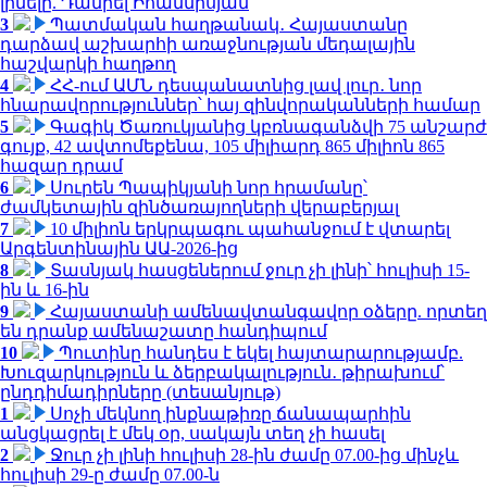
լինելը. Դանիել Իոաննիսյան
3
Պատմական հաղթանակ․ Հայաստանը
դարձավ աշխարհի առաջնության մեդալային
հաշվարկի հաղթող
4
ՀՀ-ում ԱՄՆ դեսպանատնից լավ լուր․ նոր
հնարավորություններ՝ հայ զինվորականների համար
5
Գագիկ Ծառուկյանից կբռնագանձվի 75 անշարժ
գույք, 42 ավտոմեքենա, 105 միլիարդ 865 միլիոն 865
հազար դրամ
6
Սուրեն Պապիկյանի նոր հրամանը՝
ժամկետային զինծառայողների վերաբերյալ
7
10 միլիոն երկրպագու պահանջում է վտարել
Արգենտինային ԱԱ-2026-ից
8
Տասնյակ հասցեներում ջուր չի լինի՝ հուլիսի 15-
ին և 16-ին
9
Հայաստանի ամենավտանգավոր օձերը. որտեղ
են դրանք ամենաշատը հանդիպում
10
Պուտինը հանդես է եկել հայտարարությամբ.
Խուզարկություն և ձերբակալություն․ թիրախում՝
ընդդիմադիրները (տեսանյութ)
1
Սոչի մեկնող ինքնաթիռը ճանապարհին
անցկացրել է մեկ օր, սակայն տեղ չի հասել
2
Ջուր չի լինի հուլիսի 28-ին ժամը 07.00-ից մինչև
հուլիսի 29-ը ժամը 07.00-ն