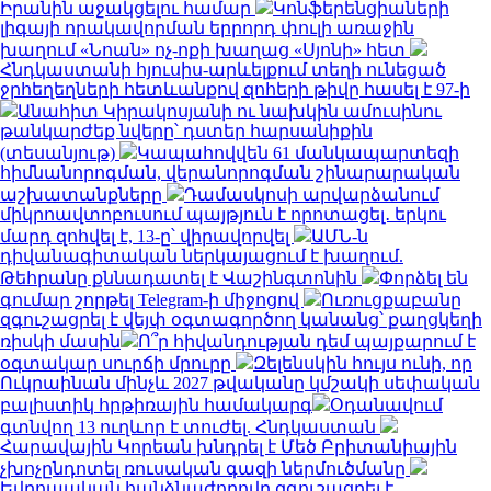
Իրանին աջակցելու համար
Կոնֆերենցիաների
լիգայի որակավորման երրորդ փուլի առաջին
խաղում «Նոան» ոչ-ոքի խաղաց «Սյոնի» հետ
Հնդկաստանի հյուսիս-արևելքում տեղի ունեցած
ջրհեղեղների հետևանքով զոհերի թիվը հասել է 97-ի
Անահիտ Կիրակոսյանի ու նախկին ամուսինու
թանկարժեք նվերը՝ դստեր հարսանիքին
(տեսանյութ)
Կապահովվեն 61 մանկապարտեզի
հիմնանորոգման, վերանորոգման շինարարական
աշխատանքները
Դամասկոսի արվարձանում
միկրոավտոբուսում պայթյուն է որոտացել․ երկու
մարդ զոհվել է, 13-ը՝ վիրավորվել
ԱՄՆ-ն
դիվանագիտական ներկայացում է խաղում.
Թեհրանը քննադատել է Վաշինգտոնին
Փորձել են
գումար շորթել Telegram-ի միջոցով
Ուռուցքաբանը
զգուշացրել է վեյփ օգտագործող կանանց՝ քաղցկեղի
ռիսկի մասին
Ո՞ր հիվանդության դեմ պայքարում է
օգտակար սուրճի մրուրը
Զելենսկին հույս ունի, որ
Ուկրաինան մինչև 2027 թվականը կմշակի սեփական
բալիստիկ հրթիռային համակարգ
Օդանավում
գտնվող 13 ուղևոր է տուժել. Հնդկաստան
Հարավային Կորեան խնդրել է Մեծ Բրիտանիային
չխոչընդոտել ռուսական գազի ներմուծմանը
Եվրոպական հանձնաժողովը զգուշացրել է