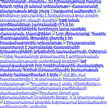
Պետրոսյանի «ինադու». էս իշխանությունը հանուն
երկրի ոչինչ չի անում (տեսանյութ)
Հայաստանի
բնակչության թիվը շուրջ 7 հազարով ավելացել է
Քիմիկոսը զգուշացրել է խոհանոցում թույլ տրվող
վտանգավոր սխալի մասին
Եթե նման
գործելակերպը շարունակվի ՌԴ-ն իր
զբոսաշրջիկներին խորհուրդ կտա չայցելել
Հայաստան. Մատվիենկո
Նոր մեղադրանք՝ Գագիկ
Ծառուկյանին. Թրամփը ընտրել է իր
իրավահաջորդին (տեսանյութ)
Ռուսաստանը
պատրաստ է շարունակել Հայաստանի
երկաթուղիների կոնցեսիոն կառավարումը. Օվերչուկ
Օլեգ Գազմանովը քննադատել է արհեստական
բանականությամբ ստեղծված երգերը
ԱԺ
պատգամավորի հոր հոգեհանգստին մասնակցելու
ժամանակ Գորիսի էկոպարեկային ծառայության
պետը հանկարծամահ է եղել
«Էմ Ջի»-ում
հայտնաբերվել է 38 վարչական իրավախախտում
(տեսանյութ)
Պուտինը թույլ է տվել «Շերեմետևո»
օդանավակայանի պետական բաժնեմասի
մասնավորեցումը
Գումարը կհոսի այս
կենդանակերպի նշանների ձեռքը. ո՞վ կհարստանա
Լեհաստանում կբացեն Եվրոպայում Աստվածամոր
ամենաբարձր արձանը