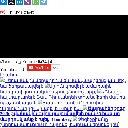
ՈՒՂԻՂ ԵԹԵՐ
Հետևե՛ք Euromedia24-ին
Youtube-ում`
Լրահոս
Դերասանին մեղադրում են մանկապղծության մեջ․
նա ձերբակալվել է
Ալսուն կիսվել է ամառային
հանգստի լուսանկարներով (ֆոտոշարք)
«Ռեալը»
հայտարարել է Յան Դիոմանդեի տրանսֆերի մասին․
պաշտոնական
Յան Կոուտոն «Բորուսիա
Դորտմունդից» միացել է «Կոմոյին»
Ծայրահեղ շոգը
2026 թվականին Եվրոպայում ավելի քան 25 հազար
մարդու կյանք է խլել. Bloomberg
Փեզեշքիանը
շնորհակալություն է հայտնել հարևան երկրներին՝