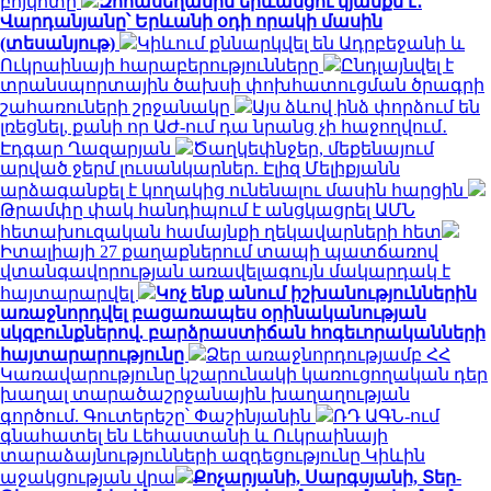
բոյկոտը
Զոհասեղանին երևանցու կյանքն է․
Վարդանյանը՝ Երևանի օդի որակի մասին
(տեսանյութ)
Կիևում քննարկվել են Ադրբեջանի և
Ուկրաինայի հարաբերությունները
Ընդլայնվել է
տրանսպորտային ծախսի փոխհատուցման ծրագրի
շահառուների շրջանակը
Այս ձևով ինձ փորձում են
լռեցնել, քանի որ ԱԺ-ում դա նրանց չի հաջողվում․
Էդգար Ղազարյան
Ծաղկեփնջեր, մեքենայում
արված ջերմ լուսանկարներ. Էլիզ Մելիքյանն
արձագանքել է կողակից ունենալու մասին հարցին
Թրամփը փակ հանդիպում է անցկացրել ԱՄՆ
հետախուզական համայնքի ղեկավարների հետ
Իտալիայի 27 քաղաքներում տապի պատճառով
վտանգավորության առավելագույն մակարդակ է
հայտարարվել
Կոչ ենք անում իշխանություններին
առաջնորդվել բացառապես օրինականության
սկզբունքներով. բարձրաստիճան հոգեւորականների
հայտարարությունը
Ձեր առաջնորդությամբ ՀՀ
Կառավարությունը կշարունակի կառուցողական դեր
խաղալ տարածաշրջանային խաղաղության
գործում. Գուտերեշը՝ Փաշինյանին
ՌԴ ԱԳՆ-ում
գնահատել են Լեհաստանի և Ուկրաինայի
տարաձայնությունների ազդեցությունը Կիևին
աջակցության վրա
Քոչարյանի, Սարգսյանի, Տեր-