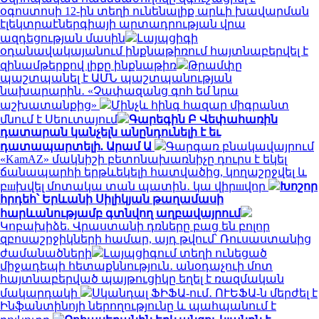
օգոստոսի 12-ին տեղի ունենալիք արևի խավարման
էլեկտրաէներգիայի արտադրության վրա
ազդեցության մասին
Լայպցիգի
օդանավակայանում ինքնաթիռում հայտնաբերվել է
զինամթերքով լիքը ինքնաթիռ
Թրամփը
պաշտպանել է ԱՄՆ պաշտպանության
նախարարին․ «Չափազանց գոհ եմ նրա
աշխատանքից»
Մինչև հինգ հազար միգրանտ
մնում է Սեուտայում
Գարեգին Բ Վեփահառին
դատարան կանչելն անընդունելի է եւ
դատապարտելի. Արամ Ա
Գարգառ բնակավայրում
«KamAZ» մակնիշի բետոնախառնիչը դուրս է եկել
ճանապարհի երթևեկելի հատվածից, կողաշրջվել և
բшխվել մոտակա տան պատին․ կա վիրшվոր
Խոշոր
հրդեհ՝ Երևանի Սիլիկյան թաղամասի
հարևանությամբ գտնվող աղբավայրում
Կոբախիձե. Վրաստանի դռները բաց են բոլոր
զբոսաշրջիկների համար, այդ թվում՝ Ռուսաստանից
ժամանածների
Լայպցիգում տեղի ունեցած
միջադեպի հետաքննություն․ անօդաչուի մոտ
հայտնաբերված պայթուցիկը եղել է ռազմական
մակարդակի
Սկանդալ ՖԻՖԱ-ում․ ՈՒԵՖԱ-ն մերժել է
Ինֆանտինոյի ներողությունը և պահպանում է