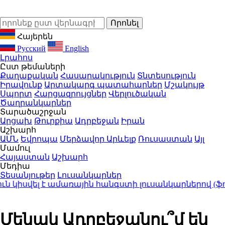
Հայերեն
Русский
English
Լրահոս
Ըստ թեմաների
Քաղաքական
Հասարակություն
Տնտեսություն
Իրավունք
Արտակարգ պատահարներ
Մշակույթ
Սպորտ
Հարցազրույցներ
Վերլուծական
Ծաղրանկարներ
Տարածաշրջան
Արցախ
Թուրքիա
Ադրբեջան
Իրան
Աշխարհ
ԱՄՆ
Եվրոպա
Մերձավոր Արևելք
Ռուսաստան
Այլ
Մամուլ
Հայաստան
Աշխարհ
Մեդիա
Տեսանյութեր
Լուսանկարներ
կիսվել է ամառային հանգստի լուսանկարներով (ֆոտ
Մենակ Ադրբեջանու՞մ են