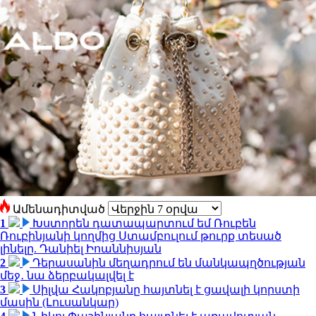
Ամենադիտված
1
Խստորեն դատապարտում եմ Ռուբեն
Ռուբինյանի կողմից Ստամբուլում թուրք տեսած
լինելը. Դանիել Իոաննիսյան
2
Դերասանին մեղադրում են մանկապղծության
մեջ․ նա ձերբակալվել է
3
Սիլվա Հակոբյանը հայտնել է ցավալի կորստի
մասին (Լուսանկար)