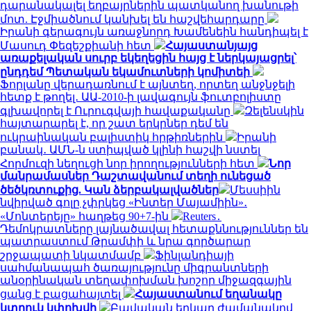
դարանակալել եղբայրներին պատկանող խանութի
մոտ. Էջմիածնում կանխել են հաշվեհարդարը
Իրանի գերագույն առաջնորդ Խամենեին հանդիպել է
Մասուդ Փեզեշքիանի հետ
Հայաստանյայց
առաքելական սուրբ եկեղեցին հայց է ներկայացրել՝
ընդդեմ Պետական եկամուտների կոմիտեի
Ֆորլանը վերադառնում է այնտեղ, որտեղ անջնջելի
հետք է թողել․ ԱԱ-2010-ի լավագույն ֆուտբոլիստը
գլխավորել է Ուրուգվայի հավաքականը
Զելենսկին
հայտարարել է, որ շատ երկրներ դեմ են
ուկրաինական բալիստիկ հրթիռներին
Իրանի
բանակ․ ԱՄՆ-ն ստիպված կլինի հաշվի նստել
Հորմուզի նեղուցի նոր իրողությունների հետ
Նոր
մանրամասներ Դաշտավանում տեղի ունեցած
ծեծկռտուքից. Կան ձերբակալվածներ
Մեսսիին
նվիրված գոլը չփրկեց «Ինտեր Մայամիին»․
«Մոնտերեյը» հաղթեց 90+7-ին
Reuters․
Դեմոկրատները լայնածավալ հետաքննություններ են
պատրաստում Թրամփի և նրա գործարար
շրջապատի նկատմամբ
Ֆինլանդիայի
սահմանապահ ծառայությունը միգրանտների
անօրինական տեղափոխման խոշոր միջազգային
ցանց է բացահայտել
Հայաստանում եղանակը
կտրուկ կփոխվի
Բավական երկար ժամանակով