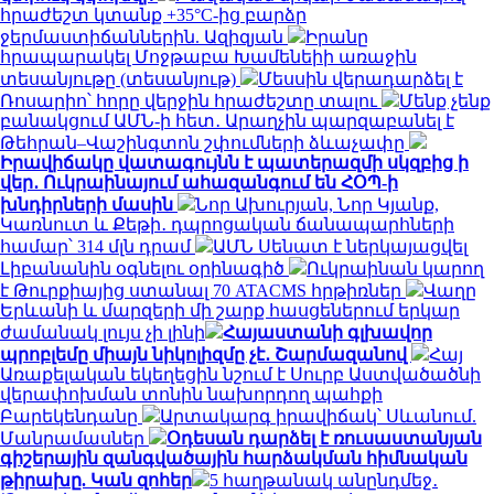
հրաժեշտ կտանք +35°C-ից բարձր
ջերմաստիճաններին. Ազիզյան
Իրանը
հրապարակել Մոջթաբա Խամենեիի առաջին
տեսանյութը (տեսանյութ)
Մեսսին վերադարձել է
Ռոսարիո՝ հորը վերջին հրաժեշտը տալու
Մենք չենք
բանակցում ԱՄՆ-ի հետ․ Արաղչին պարզաբանել է
Թեհրան–Վաշինգտոն շփումների ձևաչափը
Իրավիճակը վատագույնն է պատերազմի սկզբից ի
վեր․ Ուկրաինայում ահազանգում են ՀՕՊ-ի
խնդիրների մասին
Նոր Ախուրյան, Նոր Կյանք,
Կառնուտ և Քեթի․ դպրոցական ճանապարհների
համար՝ 314 մլն դրամ
ԱՄՆ Սենատ է ներկայացվել
Լիբանանին օգնելու օրինագիծ
Ուկրաինան կարող
է Թուրքիայից ստանալ 70 ATACMS հրթիռներ
Վաղը
Երևանի և մարզերի մի շարք հասցեներում երկար
ժամանակ լույս չի լինի
Հայաստանի գլխավոր
պրոբլեմը միայն նիկոլիզմը չէ․ Շարմազանով
Հայ
Առաքելական եկեղեցին նշում է Սուրբ Աստվածածնի
վերափոխման տոնին նախորդող պահքի
Բարեկենդանը
Արտակարգ իրավիճակ՝ Սևանում.
Մանրամասներ
Օդեսան դարձել է ռուսաստանյան
գիշերային զանգվածային հարձակման հիմնական
թիրախը. Կան զոհեր
5 հաղթանակ անընդմեջ․