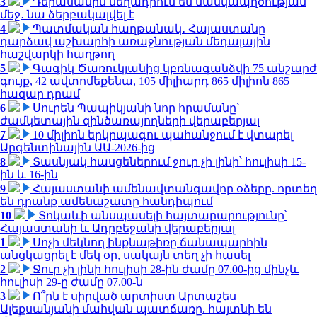
3
Դերասանին մեղադրում են մանկապղծության
մեջ․ նա ձերբակալվել է
4
Պատմական հաղթանակ․ Հայաստանը
դարձավ աշխարհի առաջնության մեդալային
հաշվարկի հաղթող
5
Գագիկ Ծառուկյանից կբռնագանձվի 75 անշարժ
գույք, 42 ավտոմեքենա, 105 միլիարդ 865 միլիոն 865
հազար դրամ
6
Սուրեն Պապիկյանի նոր հրամանը՝
ժամկետային զինծառայողների վերաբերյալ
7
10 միլիոն երկրպագու պահանջում է վտարել
Արգենտինային ԱԱ-2026-ից
8
Տասնյակ հասցեներում ջուր չի լինի՝ հուլիսի 15-
ին և 16-ին
9
Հայաստանի ամենավտանգավոր օձերը. որտեղ
են դրանք ամենաշատը հանդիպում
10
Տոկաևի անսպասելի հայտարարությունը՝
Հայաստանի և Ադրբեջանի վերաբերյալ
1
Սոչի մեկնող ինքնաթիռը ճանապարհին
անցկացրել է մեկ օր, սակայն տեղ չի հասել
2
Ջուր չի լինի հուլիսի 28-ին ժամը 07.00-ից մինչև
հուլիսի 29-ը ժամը 07.00-ն
3
Ո՞րն է սիրված արտիստ Արտաշես
Ալեքսանյանի մահվան պատճառը. հայտնի են