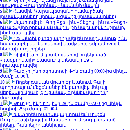
4
Նիկոլ Փաշինյանը հայտնել է առավոտյան
ստացած «տարօրինակ» նամակի մասին
5
Հասմիկ Կարապետյանի համարձակ
լուսանկարները՝ լողավազանից (լուսանկարներ)
6
Ավարտվել է «Գող Բջե»-ին, «Տեցիկ»-ին ու «Գոջո»-
ին առնչվող քրեական վարույթի նախաքննությունը.
ինչ է պարզվել
7
425 անձինք տեղափոխվել են ոստիկանություն․
հայտնաբերվել են զենք-զինամթերք, թմրամիջոց և
հետախուզվողներ
8
Կիլիկիայում կրակոցներով ուղեկցված
«ռազբորկայի» բացառիկ տեսանյութ է
հրապարակվել
9
Գազ չի լինի օգոստոսի 4-ին ժամը 09:00-ից մինչև
ժամը 18:00-ն
10
Ողբերգական վթար Երևանում․ Գայի
պողոտայում մեքենաներ են բախվել, մեկ այլ
մեքենայի վրա էլ ցուցանակ է ընկել. վարորդը
մահացել է
1
Ջուր չի լինի հուլիսի 28-ին ժամը 07.00-ից մինչև
հուլիսի 29-ը ժամը 07.00-ն
2
Խստորեն դատապարտում եմ Ռուբեն
Ռուբինյանի կողմից Ստամբուլում թուրք տեսած
լինելը. Դանիել Իոաննիսյան