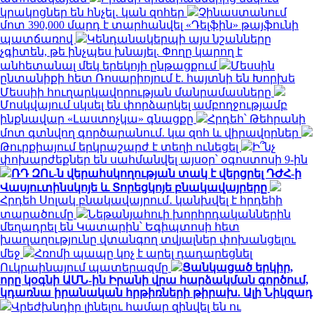
կրակոցներ են հնչել․ կան զոհեր
Չինաստանում
մոտ 390,000 մարդ է տարհանվել «Դելֆին» թայֆունի
պատճառով
Կենդանակերպի այս նշանները
չգիտեն, թե ինչպես խնայել. Փողը կարող է
անհետանալ մեկ երեկոյի ընթացքում
Մեսսին
ընտանիքի հետ Ռոսարիոյում է. հայտնի են Խորխե
Մեսսիի հուղարկավորության մանրամասները
Մոսկվայում սկսել են փորձարկել ամբողջությամբ
ինքնավար «Լաստոչկա» գնացքը
Հրդեհ՝ Թեհրանի
մոտ գտնվող գործարանում. կա զոհ և վիրավորներ
Թուրքիայում երկրաշարժ է տեղի ունեցել
Ի՞նչ
փոխարժեքներ են սահմանվել այսօր՝ օգոստոսի 9-ին
ՌԴ ԶՈւ-ն վերահսկողության տակ է վերցրել ԴԺՀ-ի
Վասյուտինսկոյե և Տորեցկոյե բնակավայրերը
Հրդեհ Սոլակ բնակավայրում․ կանխվել է հրդեհի
տարածումը
Նեթանյահուի խորհրդականներին
մեղադրել են Կատարին՝ Եգիպտոսի հետ
խաղաղությունը վտանգող տվյալներ փոխանցելու
մեջ
Հռոմի պապը կոչ է արել դադարեցնել
Ուկրաինայում պատերազմը
Ցանկացած երկիր,
որը կօգնի ԱՄՆ-ին Իրանի վրա հարձակման գործում,
կդառնա իրանական հրթիռների թիրախ. Ալի Նիկզադ
Վրեժխնդիր լինելու համար զինվել են ու