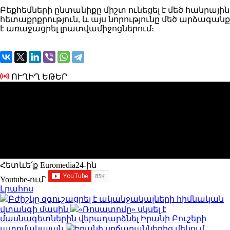
Բեքհեմների ընտանիքը միշտ ունեցել է մեծ հանրային
հետաքրքրություն, և այս նորությունը մեծ արձագանք
է առաջացրել լրատվամիջոցներում։
ՈՒՂԻՂ ԵԹԵՐ
Հետևե՛ք Euromedia24-ին
Youtube-ում`
Լրահոս
Բժիշկը զգուշացրել է ականջակալների հիմնական
վտանգի մասին
«Ռոսատոմը» սկսել է
մասնագետներին վերադարձնել Իրանի Բուշերի
ատոմակայան
Իրանի սրճարաններից մեկում