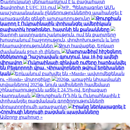
Ծառուկյանը վերադառնում է և բացահայտ
ֆավորիտ է UFC 331-ում
WP․ Պենտագոնը ԱՄՆ
պաշտպանական ընկերություններից պահանջել է
արագացնել զենքի արտադրությունը
Թուրքիան
կարող է Ուկրաինային փոխանցել ամերիկյան
բալիստիկ հրթիռներ․ հայտնի են քանակները
Տարոյի աստղագուշակություն. ում են քարտերը
խոստանում հաջողություն, փոփոխություն և նոր
հնարավորություններ
Ջուր հավաքեք. Երկար
ժամանակ ջուր չի լինելու
Մարտաֆիլմ հիշեցնող
ծեծկռտուք Դաշտավան գյուղում. կա 10-ից ավելի
վիրավոր
Ուկրաինայի զինված ուժերը հարձակվել
են Բելգորոդի վրա․ Վիրավորների թվում երեխաներ
կան
Երևանում բախվել են «Mazda» ավտոմեքենան
ու «Honda» մոտոցիկլը
2026թ. առաջին կիսամյակի
տվյալներով 2025թ. նույն ամիսների համեմատ
շինարարությունն աճել է 24.5%-ով. Եղիազար
Վարդանյան
Թուրքիան ՌԴ-ին և Ուկրաինային է
փոխանցել ռազմական գործողությունների
մորատորիումի առաջարկը
Իրանը ներկայացրել է
Հորմուզի նեղուցի բացման պայմանները
Ամբողջ լրահոսը »