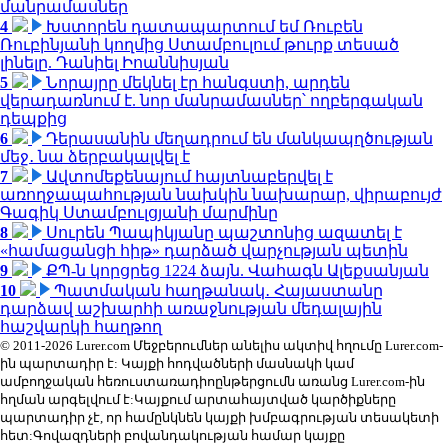
մանրամասներ
4
Խստորեն դատապարտում եմ Ռուբեն
Ռուբինյանի կողմից Ստամբուլում թուրք տեսած
լինելը. Դանիել Իոաննիսյան
5
Նորայրը մեկնել էր հանգստի, արդեն
վերադառնում է. նոր մանրամասներ՝ ողբերգական
դեպքից
6
Դերասանին մեղադրում են մանկապղծության
մեջ․ նա ձերբակալվել է
7
Ավտոմեքենայում հայտնաբերվել է
առողջապահության նախկին նախարար, վիրաբույժ
Գագիկ Ստամբուլցյանի մարմինը
8
Սուրեն Պապիկյանը պաշտոնից ազատել է
«համացանցի հիթ» դարձած վարչության պետին
9
ՔՊ-ն կորցրեց 1224 ձայն. Վահագն Ալեքսանյան
10
Պատմական հաղթանակ․ Հայաստանը
դարձավ աշխարհի առաջնության մեդալային
հաշվարկի հաղթող
© 2011-2026 Lurer.com Մեջբերումներ անելիս ակտիվ հղումը Lurer.com-
ին պարտադիր է: Կայքի հոդվածների մասնակի կամ
ամբողջական հեռուստառադիոընթերցումն առանց Lurer.com-ին
հղման արգելվում է:Կայքում արտահայտված կարծիքները
պարտադիր չէ, որ համընկնեն կայքի խմբագրության տեսակետի
հետ:Գովազդների բովանդակության համար կայքը