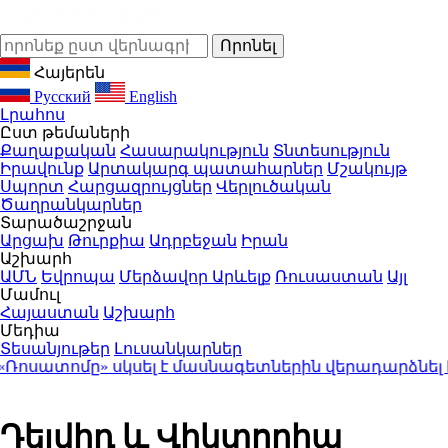
Հայերեն
Русский
English
Լրահոս
Ըստ թեմաների
Քաղաքական
Հասարակություն
Տնտեսություն
Իրավունք
Արտակարգ պատահարներ
Մշակույթ
Սպորտ
Հարցազրույցներ
Վերլուծական
Ծաղրանկարներ
Տարածաշրջան
Արցախ
Թուրքիա
Ադրբեջան
Իրան
Աշխարհ
ԱՄՆ
Եվրոպա
Մերձավոր Արևելք
Ռուսաստան
Այլ
Մամուլ
Հայաստան
Աշխարհ
Մեդիա
Տեսանյութեր
Լուսանկարներ
սատոմը» սկսել է մասնագետներին վերադարձնել Իր
Դեյվիդ և Վիկտորիա