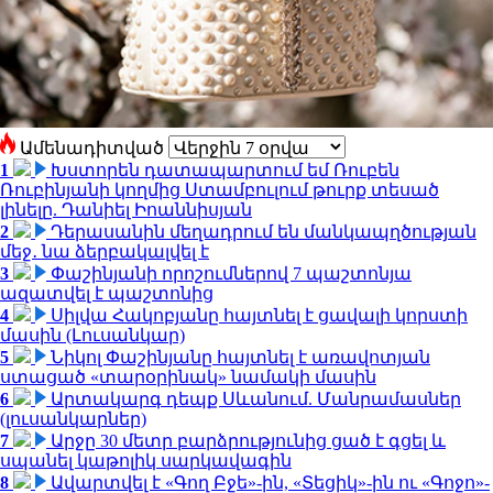
Ամենադիտված
1
Խստորեն դատապարտում եմ Ռուբեն
Ռուբինյանի կողմից Ստամբուլում թուրք տեսած
լինելը. Դանիել Իոաննիսյան
2
Դերասանին մեղադրում են մանկապղծության
մեջ․ նա ձերբակալվել է
3
Փաշինյանի որոշումներով 7 պաշտոնյա
ազատվել է պաշտոնից
4
Սիլվա Հակոբյանը հայտնել է ցավալի կորստի
մասին (Լուսանկար)
5
Նիկոլ Փաշինյանը հայտնել է առավոտյան
ստացած «տարօրինակ» նամակի մասին
6
Արտակարգ դեպք Սևանում. Մանրամասներ
(լուսանկարներ)
7
Արջը 30 մետր բարձրությունից ցած է գցել և
սպանել կաթոլիկ սարկավագին
8
Ավարտվել է «Գող Բջե»-ին, «Տեցիկ»-ին ու «Գոջո»-