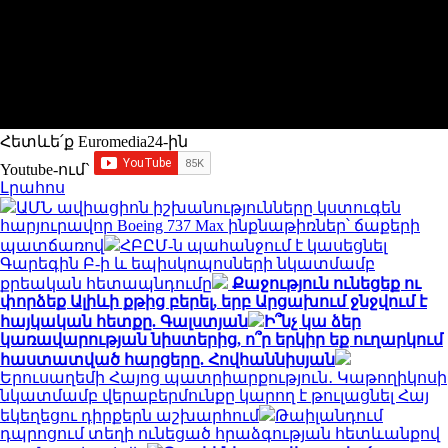
Հետևե՛ք Euromedia24-ին
Youtube-ում`
Լրահոս
ԱՄՆ ավիացիոն իշխանությունները կստուգեն
հարյուրավոր Boeing 737 Max ինքնաթիռներ՝ ճաքերի
պատճառով
ՀԲԸՄ-ն պահանջում է կասեցնել
Գարեգին Բ-ի և եպիսկոպոսների նկատմամբ
քրեական հետապնդումը
Քաջություն ունեցեք ու
փորձեք Ալիևի քթից բերել, երբ Արցախում ջնջվում է
հայկական հետքը. Գալստյան
Ի՞նչ կա ձեր
կառավարության նիստերից, ո՞ր երկիր եք ուղարկում
հաստատված հարցերը. Հովհաննիսյան
Երուսաղեմի Հայոց պատրիարքություն․ Կաթողիկոսի
նկատմամբ վերաբերմունքը կարող է թուլացնել Հայ
եկեղեցու դիրքերն աշխարհում
Թաիլանդում
դպրոցում տեղի ունեցած հրաձգության հետևանքով