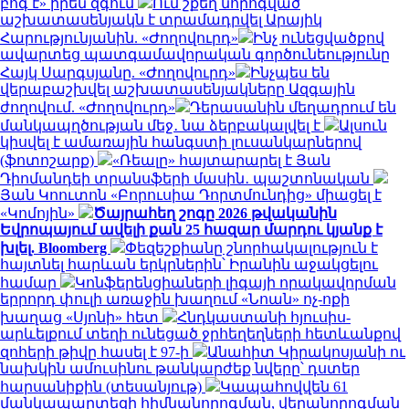
բոգ է» իրեն զգում
Ում շքեղ նորոգված
աշխատասենյակն է տրամադրվել Արայիկ
Հարությունյանին. «Ժողովուրդ»
Ինչ ունեցվածքով
ավարտեց պատգամավորական գործունեությունը
Հայկ Սարգսյանը. «Ժողովուրդ»
Ինչպես են
վերաբաշխվել աշխատասենյակները Ազգային
ժողովում. «Ժողովուրդ»
Դերասանին մեղադրում են
մանկապղծության մեջ․ նա ձերբակալվել է
Ալսուն
կիսվել է ամառային հանգստի լուսանկարներով
(ֆոտոշարք)
«Ռեալը» հայտարարել է Յան
Դիոմանդեի տրանսֆերի մասին․ պաշտոնական
Յան Կոուտոն «Բորուսիա Դորտմունդից» միացել է
«Կոմոյին»
Ծայրահեղ շոգը 2026 թվականին
Եվրոպայում ավելի քան 25 հազար մարդու կյանք է
խլել. Bloomberg
Փեզեշքիանը շնորհակալություն է
հայտնել հարևան երկրներին՝ Իրանին աջակցելու
համար
Կոնֆերենցիաների լիգայի որակավորման
երրորդ փուլի առաջին խաղում «Նոան» ոչ-ոքի
խաղաց «Սյոնի» հետ
Հնդկաստանի հյուսիս-
արևելքում տեղի ունեցած ջրհեղեղների հետևանքով
զոհերի թիվը հասել է 97-ի
Անահիտ Կիրակոսյանի ու
նախկին ամուսինու թանկարժեք նվերը՝ դստեր
հարսանիքին (տեսանյութ)
Կապահովվեն 61
մանկապարտեզի հիմնանորոգման, վերանորոգման