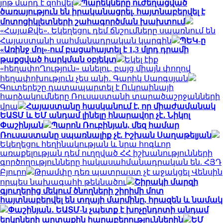
յոթ մարդ է զոհվել
Պարեկները ուժեղացված
ծառայություն են իրականացրել. հայտնաբերվել է
մոտոցիկլետների շահագործման խախտում
«ՀայաՔվե». Եկեղեցու դեմ ճնշումները սպառնում են
Հայաստանի սահմանադրական կարգին
ՊԵԿ-ը
«Առինջ մոլ»-ում բացահայտել է 1,3 մլրդ դրամի
թաքցված հարկման օբյեկտ
Եկել էիք
«հեղափոՂություն» անելու, բայց միայն փողով
հեղափոխություն չես անի․ Գարիկ Սարգսյան
Գուտերեշը դատապարտել է Ուկրաինայի
հարձակումները Ռուսաստանի տարածաշրջանների
վրա
Հայաստանը հասկանում է, որ միաժամանակ
ԵԱՏՄ և ԵՄ անդամ լինելը հնարավոր չէ․ Նիկոլ
Փաշինյան
Պարոն Ռուբինյան, մեզ համար
Ռուսաստանը սպառնալիք չէ. Իշխան Սաղաթելյան
Եկեղեցու հեղինակության և նրա հոգևոր
առաքելության դեմ ուղղված ՀՀ իշխանությունների
գործողությունները հակասահմանադրական են. ՀՅԴ
Բյուրո
Թրամփը դեռ պատրաստ չէ աջակցել Վենսին
որպես նախագահի թեկնածու
Շիրակի մարզի
գյուղերից մեկում ծնողների շիրիմի մոտ
հայտնաբերվել են տղայի մարմինը, հրազեն և նամակ
Փաշինյան․ ԵԱՏՄ-ն չպետք է խոչընդոտի անդամ
երկրների արտաքին հարաբերություններին
ԵՄ