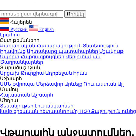
Հայերեն
Русский
English
Լրահոս
Ըստ թեմաների
Քաղաքական
Հասարակություն
Տնտեսություն
Իրավունք
Արտակարգ պատահարներ
Մշակույթ
Սպորտ
Հարցազրույցներ
Վերլուծական
Ծաղրանկարներ
Տարածաշրջան
Արցախ
Թուրքիա
Ադրբեջան
Իրան
Աշխարհ
ԱՄՆ
Եվրոպա
Մերձավոր Արևելք
Ռուսաստան
Այլ
Մամուլ
Հայաստան
Աշխարհ
Մեդիա
Տեսանյութեր
Լուսանկարներ
ամբ քրեական հետապնդումը
11:20
Քաջություն ունեցեք 
Վթարային անջատումներ․