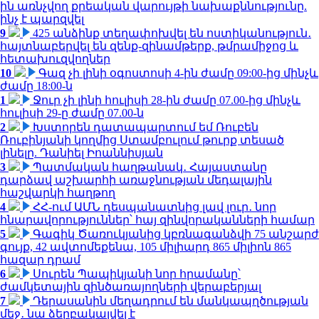
ին առնչվող քրեական վարույթի նախաքննությունը.
ինչ է պարզվել
9
425 անձինք տեղափոխվել են ոստիկանություն․
հայտնաբերվել են զենք-զինամթերք, թմրամիջոց և
հետախուզվողներ
10
Գազ չի լինի օգոստոսի 4-ին ժամը 09:00-ից մինչև
ժամը 18:00-ն
1
Ջուր չի լինի հուլիսի 28-ին ժամը 07.00-ից մինչև
հուլիսի 29-ը ժամը 07.00-ն
2
Խստորեն դատապարտում եմ Ռուբեն
Ռուբինյանի կողմից Ստամբուլում թուրք տեսած
լինելը. Դանիել Իոաննիսյան
3
Պատմական հաղթանակ․ Հայաստանը
դարձավ աշխարհի առաջնության մեդալային
հաշվարկի հաղթող
4
ՀՀ-ում ԱՄՆ դեսպանատնից լավ լուր․ նոր
հնարավորություններ՝ հայ զինվորականների համար
5
Գագիկ Ծառուկյանից կբռնագանձվի 75 անշարժ
գույք, 42 ավտոմեքենա, 105 միլիարդ 865 միլիոն 865
հազար դրամ
6
Սուրեն Պապիկյանի նոր հրամանը՝
ժամկետային զինծառայողների վերաբերյալ
7
Դերասանին մեղադրում են մանկապղծության
մեջ․ նա ձերբակալվել է