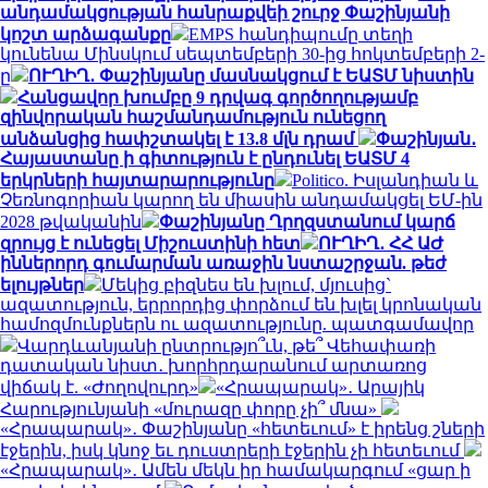
անդամակցության հանրաքվեի շուրջ Փաշինյանի
կոշտ արձագանքը
EMPS հանդիպումը տեղի
կունենա Մինսկում սեպտեմբերի 30-ից հոկտեմբերի 2-
ը
ՈՒՂԻՂ․ Փաշինյանը մասնակցում է ԵԱՏՄ նիստին
Հանցավոր խումբը 9 դրվագ գործողությամբ
զինվորական հաշմանդամություն ունեցող
անձանցից հափշտակել է 13.8 մլն դրամ
Փաշինյան․
Հայաստանը ի գիտություն է ընդունել ԵԱՏՄ 4
երկրների հայտարարությունը
Politico. Իսլանդիան և
Չեռնոգորիան կարող են միասին անդամակցել ԵՄ-ին
2028 թվականին
Փաշինյանը Ղրղզստանում կարճ
զրույց է ունեցել Միշուստինի հետ
ՈՒՂԻՂ․ ՀՀ ԱԺ
իններորդ գումարման առաջին նստաշրջան. թեժ
ելույթներ
Մեկից բիզնես են խլում, մյուսից`
ազատություն, երրորդից փորձում են խլել կրոնական
համոզմունքներն ու ազատությունը. պատգամավոր
Վարդևանյանի ընտրությո՞ւն, թե՞ Վեհափառի
դատական նիստ․ խորհրդարանում արտառոց
վիճակ է. «Ժողովուրդ»
«Հրապարակ»․ Արայիկ
Հարությունյանի «մուրազը փորը չի՞ մնա»
«Հրապարակ»․ Փաշինյանը «հետեւում» է իրենց շների
էջերին, իսկ կնոջ եւ դուստրերի էջերին չի հետեւում
«Հրապարակ»․ Ամեն մեկն իր համակարգում «ցար ի