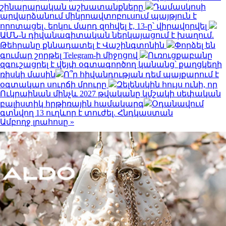
շինարարական աշխատանքները
Դամասկոսի
արվարձանում միկրոավտոբուսում պայթյուն է
որոտացել․ երկու մարդ զոհվել է, 13-ը՝ վիրավորվել
ԱՄՆ-ն դիվանագիտական ներկայացում է խաղում.
Թեհրանը քննադատել է Վաշինգտոնին
Փորձել են
գումար շորթել Telegram-ի միջոցով
Ուռուցքաբանը
զգուշացրել է վեյփ օգտագործող կանանց՝ քաղցկեղի
ռիսկի մասին
Ո՞ր հիվանդության դեմ պայքարում է
օգտակար սուրճի մրուրը
Զելենսկին հույս ունի, որ
Ուկրաինան մինչև 2027 թվականը կմշակի սեփական
բալիստիկ հրթիռային համակարգ
Օդանավում
գտնվող 13 ուղևոր է տուժել. Հնդկաստան
Ամբողջ լրահոսը »