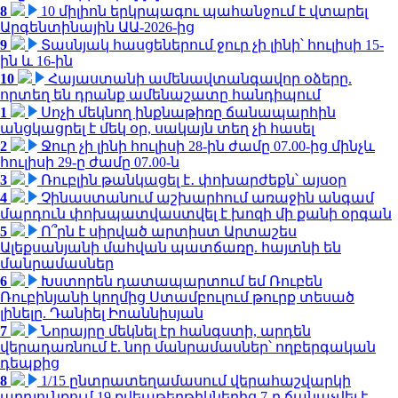
8
10 միլիոն երկրպագու պահանջում է վտարել
Արգենտինային ԱԱ-2026-ից
9
Տասնյակ հասցեներում ջուր չի լինի՝ հուլիսի 15-
ին և 16-ին
10
Հայաստանի ամենավտանգավոր օձերը.
որտեղ են դրանք ամենաշատը հանդիպում
1
Սոչի մեկնող ինքնաթիռը ճանապարհին
անցկացրել է մեկ օր, սակայն տեղ չի հասել
2
Ջուր չի լինի հուլիսի 28-ին ժամը 07.00-ից մինչև
հուլիսի 29-ը ժամը 07.00-ն
3
Ռուբլին թանկացել է․ փոխարժեքն՝ այսօր
4
Չինաստանում աշխարհում առաջին անգամ
մարդուն փոխպատվաստվել է խոզի մի քանի օրգան
5
Ո՞րն է սիրված արտիստ Արտաշես
Ալեքսանյանի մահվան պատճառը. հայտնի են
մանրամասներ
6
Խստորեն դատապարտում եմ Ռուբեն
Ռուբինյանի կողմից Ստամբուլում թուրք տեսած
լինելը. Դանիել Իոաննիսյան
7
Նորայրը մեկնել էր հանգստի, արդեն
վերադառնում է. նոր մանրամասներ՝ ողբերգական
դեպքից
8
1/15 ընտրատեղամասում վերահաշվարկի
արդյունքում 19 քվեաթերթիկներից 7-ը ճանաչվել է