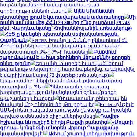
հարձակումների համար պատասխան
գործողությունների մասին
Ալեն Սիմոնյանի
ընտանիքը լքում է կառավարական ամառանոցը
Մի
քանի ամսվա մեջ ՀՀ-ն 29 800-ից ո՞նց դարձավ 29 743
քկմ․ Վարդևանյանը՝ Հովհաննիսյանին (տեսանյութ)
ՀԷՑ-ը կանցնի պետական սեփականության․
Փաշինյան
Reuters. Իրանը և Օմանը քննարկում են
Հորմուզի նեղուցում նավագնացության համար
մաքսատուրքի 3%-ը 7%-ի հասցնելը
Բաքվում
շարունակում է 15 հայ գերիների վերաքննիչ բողոքի
քննությունը
Երևանի տարբեր հատվածներում
թմրանյութ տեղադրողը հայտնաբերվեց. առգրավվել
է մարիխուանայով 72 փաթեթ (տեսանյութ)
Էլեկտրամոբիլների ներմուծման քվոտան արագ
սպառվում է․ ՊԵԿ
Պենտագոնը հրատապ
խորհրդակցություն կանցկացնի զինամթերքի
պաշարների հարցով
Ռուսաստանը ռեկորդային
ծավալով մոշ է ներմուծել Թուրքիայից
Reuters-ը նշել է
ԱՄՆ-ի հետ հակամարտության ընթացքում Իրանին
արված ամենամեծ զիջումներից մեկը
Դավիթ
Իշխանյանն ուղերձ է հղել Բաքվի բանտից
«Մուլտի
գրուպ» կոնցեռնի տնօրեն Արթուր Դալլաքյանը
կալանավորվել է
ԱԺ-ում շուտով տեղափոխություն