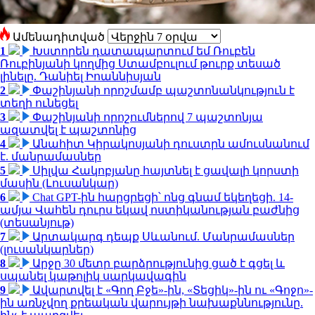
Ամենադիտված
1
Խստորեն դատապարտում եմ Ռուբեն
Ռուբինյանի կողմից Ստամբուլում թուրք տեսած
լինելը. Դանիել Իոաննիսյան
2
Փաշինյանի որոշմամբ պաշտոնանկություն է
տեղի ունեցել
3
Փաշինյանի որոշումներով 7 պաշտոնյա
ազատվել է պաշտոնից
4
Անահիտ Կիրակոսյանի դուստրն ամուսնանում
է. մանրամասներ
5
Սիլվա Հակոբյանը հայտնել է ցավալի կորստի
մասին (Լուսանկար)
6
Chat GPT-ին հարցրեցի՝ ոնց գնամ եկեղեցի. 14-
ամյա Վահեն դուրս եկավ ոստիկանության բաժնից
(տեսանյութ)
7
Արտակարգ դեպք Սևանում. Մանրամասներ
(լուսանկարներ)
8
Արջը 30 մետր բարձրությունից ցած է գցել և
սպանել կաթոլիկ սարկավագին
9
Ավարտվել է «Գող Բջե»-ին, «Տեցիկ»-ին ու «Գոջո»-
ին առնչվող քրեական վարույթի նախաքննությունը.