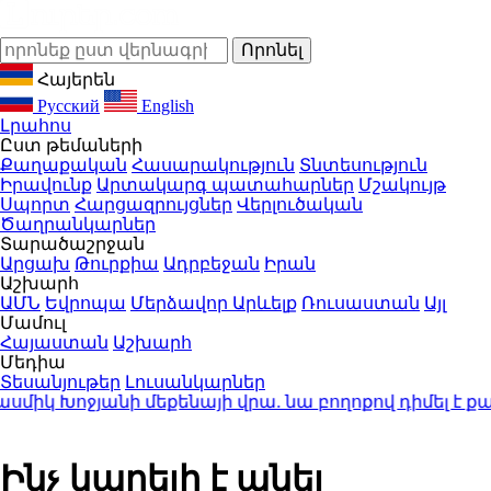
Հայերեն
Русский
English
Լրահոս
Ըստ թեմաների
Քաղաքական
Հասարակություն
Տնտեսություն
Իրավունք
Արտակարգ պատահարներ
Մշակույթ
Սպորտ
Հարցազրույցներ
Վերլուծական
Ծաղրանկարներ
Տարածաշրջան
Արցախ
Թուրքիա
Ադրբեջան
Իրան
Աշխարհ
ԱՄՆ
Եվրոպա
Մերձավոր Արևելք
Ռուսաստան
Այլ
Մամուլ
Հայաստան
Աշխարհ
Մեդիա
Տեսանյութեր
Լուսանկարներ
միկ Խոջյանի մեքենայի վրա. նա բողոքով դիմել է 
Ինչ կարելի է անել