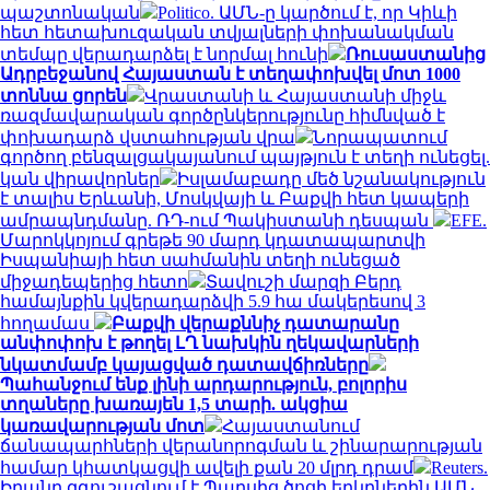
պաշտոնական
Politico. ԱՄՆ-ը կարծում է, որ Կիևի
հետ հետախուզական տվյալների փոխանակման
տեմպը վերադարձել է նորմալ հունի
Ռուսաստանից
Ադրբեջանով Հայաստան է տեղափոխվել մոտ 1000
տոննա ցորեն
Վրաստանի և Հայաստանի միջև
ռազմավարական գործընկերությունը հիմնված է
փոխադարձ վստահության վրա
Նորապատում
գործող բենզալցակայանում պայթյուն է տեղի ունեցել.
կան վիրավորներ
Իսլամաբադը մեծ նշանակություն
է տալիս Երևանի, Մոսկվայի և Բաքվի հետ կապերի
ամրապնդմանը. ՌԴ-ում Պակիստանի դեսպան
EFE.
Մարոկկոյում գրեթե 90 մարդ կդատապարտվի
Իսպանիայի հետ սահմանին տեղի ունեցած
միջադեպերից հետո
Տավուշի մարզի Բերդ
համայնքին կվերադարձվի 5.9 հա մակերեսով 3
հողամաս
Բաքվի վերաքննիչ դատարանը
անփոփոխ է թողել ԼՂ նախկին ղեկավարների
նկատմամբ կայացված դատավճիռները
Պահանջում ենք լինի արդարություն, բոլորիս
տղաները խառայեն 1,5 տարի. ակցիա
կառավարության մոտ
Հայաստանում
ճանապարհների վերանորոգման և շինարարության
համար կհատկացվի ավելի քան 20 մլրդ դրամ
Reuters.
Իրանը զգուշացնում է Պարսից ծոցի երկրներին ԱՄՆ