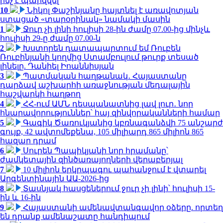
ինչ է պարզվել
10
Նիկոլ Փաշինյանը հայտնել է առավոտյան
ստացած «տարօրինակ» նամակի մասին
1
Ջուր չի լինի հուլիսի 28-ին ժամը 07.00-ից մինչև
հուլիսի 29-ը ժամը 07.00-ն
2
Խստորեն դատապարտում եմ Ռուբեն
Ռուբինյանի կողմից Ստամբուլում թուրք տեսած
լինելը. Դանիել Իոաննիսյան
3
Պատմական հաղթանակ․ Հայաստանը
դարձավ աշխարհի առաջնության մեդալային
հաշվարկի հաղթող
4
ՀՀ-ում ԱՄՆ դեսպանատնից լավ լուր․ նոր
հնարավորություններ՝ հայ զինվորականների համար
5
Գագիկ Ծառուկյանից կբռնագանձվի 75 անշարժ
գույք, 42 ավտոմեքենա, 105 միլիարդ 865 միլիոն 865
հազար դրամ
6
Սուրեն Պապիկյանի նոր հրամանը՝
ժամկետային զինծառայողների վերաբերյալ
7
10 միլիոն երկրպագու պահանջում է վտարել
Արգենտինային ԱԱ-2026-ից
8
Տասնյակ հասցեներում ջուր չի լինի՝ հուլիսի 15-
ին և 16-ին
9
Հայաստանի ամենավտանգավոր օձերը. որտեղ
են դրանք ամենաշատը հանդիպում