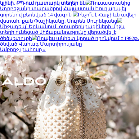
կլինի. ՔՊ-ում դատարկ տեղեր են
Ռուսաստանից
Ադրբեջանի տարածքով Հայաստան է ուղարկվել
ցորենով բեռնված 14 վագոն
Ինչո՞ւ է Հաջիևն ավելի
վստահ, քան Փաշինյանը․ Սուրեն Սուրենյանց
Միջադեպ՝ Երևանում․ օտարերկրացիների միջև
տեղի ունեցած վիճաբանությունը վերածվել է
ծեծկռտուքի
Որպես անհետ կորած որոնվում է 1992թ.
ծնված Վահագ Մարտիրոսյանը
Ամբողջ լրահոսը »