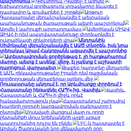
պաշտոնում
Գյումրիում «Գազել» է այրվել
Եգիպտոսում գործազուրկ տղամարդը ձևացել է
դատավոր և գումարներ է շորթել
Արթուր
Գասպարյանը վերանշանակվել է պետական
պահպանության ծառայության պետի պաշտոնում
Այրվել է կահույքի արտադրամաս
Ամերիկյան ՄԻԱՎ/
ՁԻԱՀ-ի դեմ պատվաստանյութը փորձարկվել է
ուկրաինացի զինվորների վրա
Անդրանիկ
Սիմոնյանը վերանշանակվել է ԱԱԾ տնօրեն, իսկ նրա
տեղակալ Արամ Հակոբյանն ազատվել է պաշտոնից
Ատեստավորման գործընթաց է, չի հաղթահարում
մարդը, պետք է ասենք՝ վերջ, էլ չպետք է աշխատի
դպրոցում. վարչապետ
Թաքեր Կարլսոնը մեղադրել
է ԱՄՆ ղեկավարությանը Իրանի դեմ ռազմական
գործողության վերաբերյալ ստելու մեջ
Ռուսաստանը պնդում է, որ Արևմուտքը փորձում է
Հայաստանը հեռացնել ՀԱՊԿ-ից․ Վասիլև
Վասիլև․
Հայաստանի և ՀԱՊԿ-ի միջև որևէ
հակամարտություն չկա
Հայաստանում շահումով
խաղերի ոլորտի կարգավորման օպերատոր է
ընտրվել
Մոսկվայի մարզում մայր ու որդի
ընտանիքի մյուս երեխաների աչքի առաջ
պատուհանից դուրս են ընկել
UFC-ն հաստատել է
Արման Ծառուկյանի նոր մենամարտի օրը.