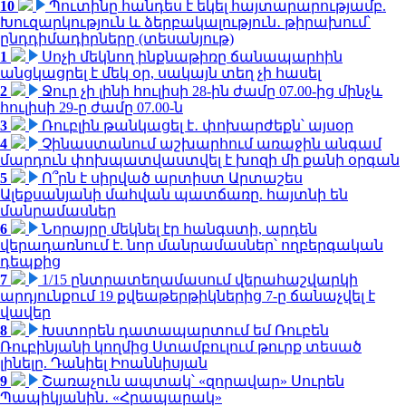
10
Պուտինը հանդես է եկել հայտարարությամբ.
Խուզարկություն և ձերբակալություն․ թիրախում՝
ընդդիմադիրները (տեսանյութ)
1
Սոչի մեկնող ինքնաթիռը ճանապարհին
անցկացրել է մեկ օր, սակայն տեղ չի հասել
2
Ջուր չի լինի հուլիսի 28-ին ժամը 07.00-ից մինչև
հուլիսի 29-ը ժամը 07.00-ն
3
Ռուբլին թանկացել է․ փոխարժեքն՝ այսօր
4
Չինաստանում աշխարհում առաջին անգամ
մարդուն փոխպատվաստվել է խոզի մի քանի օրգան
5
Ո՞րն է սիրված արտիստ Արտաշես
Ալեքսանյանի մահվան պատճառը. հայտնի են
մանրամասներ
6
Նորայրը մեկնել էր հանգստի, արդեն
վերադառնում է. նոր մանրամասներ՝ ողբերգական
դեպքից
7
1/15 ընտրատեղամասում վերահաշվարկի
արդյունքում 19 քվեաթերթիկներից 7-ը ճանաչվել է
վավեր
8
Խստորեն դատապարտում եմ Ռուբեն
Ռուբինյանի կողմից Ստամբուլում թուրք տեսած
լինելը. Դանիել Իոաննիսյան
9
Շառաչուն ապտակ՝ «զորավար» Սուրեն
Պապիկյանին․ «Հրապարակ»