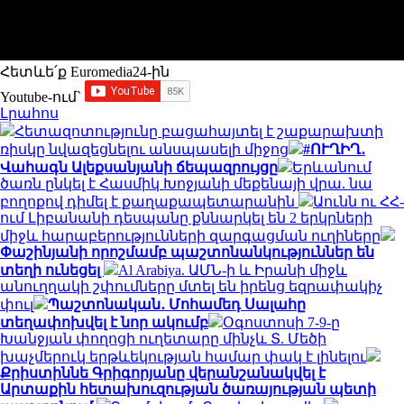
Հետևե՛ք Euromedia24-ին
Youtube-ում`
Լրահոս
Հետազոտությունը բացահայտել է շաքարախտի
ռիսկը նվազեցնելու անսպասելի միջոց
#ՈՒՂԻՂ․
Վահագն Ալեքսանյանի ճեպազրույցը
Երևանում
ծառն ընկել է Հասմիկ Խոջյանի մեքենայի վրա. նա
բողոքով դիմել է քաղաքապետարանին
Աունն ու ՀՀ-
ում Լիբանանի դեսպանը քննարկել են 2 երկրների
միջև հարաբերությունների զարգացման ուղիները
Փաշինյանի որոշմամբ պաշտոնանկություններ են
տեղի ունեցել
Al Arabiya. ԱՄՆ-ի և Իրանի միջև
անուղղակի շփումները մտել են իրենց եզրափակիչ
փուլ
Պաշտոնական․ Մոհամեդ Սալահը
տեղափոխվել է նոր ակումբ
Օգոստոսի 7-9-ը
Խանջյան փողոցի ուղետարը մինչև Տ. Մեծի
խաչմերուկ երթևեկության համար փակ է լինելու
Քրիստիննե Գրիգորյանը վերանշանակվել է
Արտաքին հետախուզության ծառայության պետի