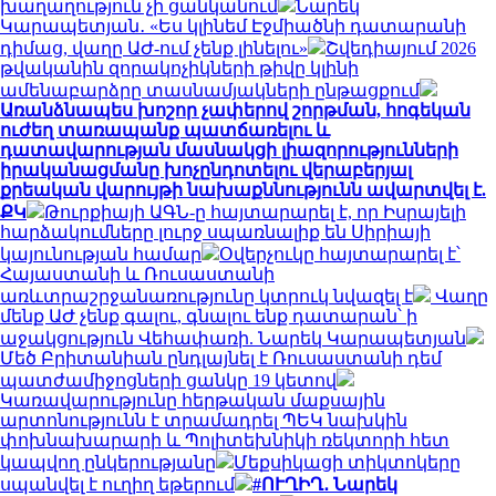
խաղաղություն չի ցանկանում
Նարեկ
Կարապետյան․ «Ես կլինեմ Էջմիածնի դատարանի
դիմաց, վաղը ԱԺ-ում չենք լինելու»
Շվեդիայում 2026
թվականին զորակոչիկների թիվը կլինի
ամենաբարձրը տասնամյակների ընթացքում
Առանձնապես խոշոր չափերով շորթման, հոգեկան
ուժեղ տառապանք պատճառելու և
դատավարության մասնակցի լիազորությունների
իրականացմանը խոչընդոտելու վերաբերյալ
քրեական վարույթի նախաքննությունն ավարտվել է.
ՔԿ
Թուրքիայի ԱԳՆ-ը հայտարարել է, որ Իսրայելի
հարձակումները լուրջ սպառնալիք են Սիրիայի
կայունության համար
Օվերչուկը հայտարարել է՝
Հայաստանի և Ռուսաստանի
առևտրաշրջանառությունը կտրուկ նվազել է
Վաղը
մենք ԱԺ չենք գալու, գնալու ենք դատարան՝ ի
աջակցություն Վեհափառի. Նարեկ Կարապետյան
Մեծ Բրիտանիան ընդլայնել է Ռուսաստանի դեմ
պատժամիջոցների ցանկը 19 կետով
Կառավարությունը հերթական մաքսային
արտոնությունն է տրամադրել ՊԵԿ նախկին
փոխնախարարի և Պոլիտեխնիկի ռեկտորի հետ
կապվող ընկերությանը
Մեքսիկացի տիկտոկերը
սպանվել է ուղիղ եթերում
#ՈՒՂԻՂ․ Նարեկ