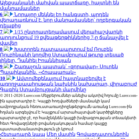
Ալեքսանյանի մահվան պատճառը. հայտնի են
մանրամասներ
6
Նորայրը մեկնել էր հանգստի, արդեն
վերադառնում է. նոր մանրամասներ՝ ողբերգական
դեպքից
7
1/15 ընտրատեղամասում վերահաշվարկի
արդյունքում 19 քվեաթերթիկներից 7-ը ճանաչվել է
վավեր
8
Խստորեն դատապարտում եմ Ռուբեն
Ռուբինյանի կողմից Ստամբուլում թուրք տեսած
լինելը. Դանիել Իոաննիսյան
9
Շառաչուն ապտակ՝ «զորավար» Սուրեն
Պապիկյանին․ «Հրապարակ»
10
Ավտոմեքենայում հայտնաբերվել է
առողջապահության նախկին նախարար, վիրաբույժ
Գագիկ Ստամբուլցյանի մարմինը
© 2011-2026 Lurer.com Մեջբերումներ անելիս ակտիվ հղումը Lurer.com-
ին պարտադիր է: Կայքի հոդվածների մասնակի կամ
ամբողջական հեռուստառադիոընթերցումն առանց Lurer.com-ին
հղման արգելվում է:Կայքում արտահայտված կարծիքները
պարտադիր չէ, որ համընկնեն կայքի խմբագրության տեսակետի
հետ:Գովազդների բովանդակության համար կայքը
պատասխանատվություն չի կրում:
Հետադարձ կապ
Մեր մասին
Գովազդատուներին