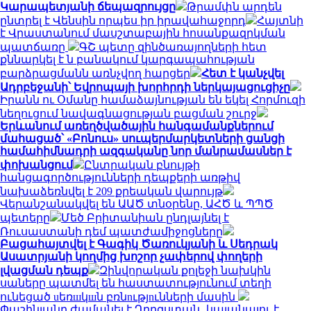
Կարապետյանի ճեպազրույցը
Թրամփն արդեն
ընտրել է Վենսին որպես իր իրավահաջորդ
Հայտնի
է Վրաստանում մասշտաբային հոսանքազրկման
պատճառը
ԳՇ պետը զինծառայողների հետ
քննարկել է ն բանակում կարգապահության
բարձրացմանն առնչվող հարցեր
Հետ է կանչվել
Ադրբեջանի՝ Եվրոպայի խորհրդի ներկայացուցիչը
Իրանն ու Օմանը համաձայնության են եկել Հորմուզի
նեղուցում նավագնացության բացման շուրջ
Երևանում առեղծվածային հանգամանքներում
մահացած՝ «Բոնուս» սուպերմարկետների ցանցի
համահիմնադրի ազգականը նոր մանրամասներ է
փոխանցում
Ընտրական բնույթի
հանցագործությունների դեպքերի առթիվ
նախաձեռնվել է 209 քրեական վարույթ
Վերանշանակվել են ԱԱԾ տնօրենը, ԱՀԾ և ՊՊԾ
պետերը
Մեծ Բրիտանիան ընդլայնել է
Ռուսաստանի դեմ պատժամիջոցները
Բացահայտվել է Գագիկ Ծառուկյանի և Սեդրակ
Ասատրյանի կողմից խոշոր չափերով փողերի
լվացման դեպք
Զինվորական քոլեջի նախկին
սաները պատմել են հաստատությունում տեղի
ունեցած uեռшկшն բռնnւթյnւնների մասին
Փաշինյանը ժամանել է Ղրղզստան․ կայանալու է