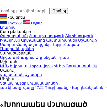
Հայերեն
Русский
English
Լրահոս
Ըստ թեմաների
Քաղաքական
Հասարակություն
Տնտեսություն
Իրավունք
Արտակարգ պատահարներ
Մշակույթ
Սպորտ
Հարցազրույցներ
Վերլուծական
Ծաղրանկարներ
Տարածաշրջան
Արցախ
Թուրքիա
Ադրբեջան
Իրան
Աշխարհ
ԱՄՆ
Եվրոպա
Մերձավոր Արևելք
Ռուսաստան
Այլ
Մամուլ
Հայաստան
Աշխարհ
Մեդիա
Տեսանյութեր
Լուսանկարներ
նիստը՝ վաղը
17:22
Ռուբինյանը՝ Վարդևանյանին․ «Ինչո
«Խորապես վշտացած