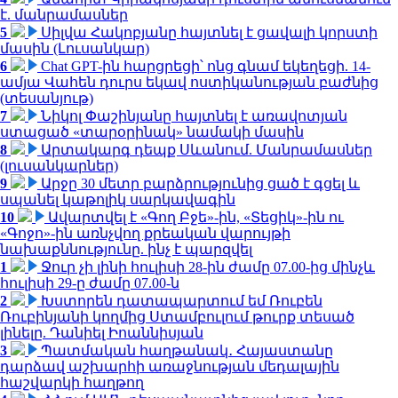
է. մանրամասներ
5
Սիլվա Հակոբյանը հայտնել է ցավալի կորստի
մասին (Լուսանկար)
6
Chat GPT-ին հարցրեցի՝ ոնց գնամ եկեղեցի. 14-
ամյա Վահեն դուրս եկավ ոստիկանության բաժնից
(տեսանյութ)
7
Նիկոլ Փաշինյանը հայտնել է առավոտյան
ստացած «տարօրինակ» նամակի մասին
8
Արտակարգ դեպք Սևանում. Մանրամասներ
(լուսանկարներ)
9
Արջը 30 մետր բարձրությունից ցած է գցել և
սպանել կաթոլիկ սարկավագին
10
Ավարտվել է «Գող Բջե»-ին, «Տեցիկ»-ին ու
«Գոջո»-ին առնչվող քրեական վարույթի
նախաքննությունը. ինչ է պարզվել
1
Ջուր չի լինի հուլիսի 28-ին ժամը 07.00-ից մինչև
հուլիսի 29-ը ժամը 07.00-ն
2
Խստորեն դատապարտում եմ Ռուբեն
Ռուբինյանի կողմից Ստամբուլում թուրք տեսած
լինելը. Դանիել Իոաննիսյան
3
Պատմական հաղթանակ․ Հայաստանը
դարձավ աշխարհի առաջնության մեդալային
հաշվարկի հաղթող