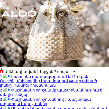
Ամենադիտված
1
Խստորեն դատապարտում եմ Ռուբեն
Ռուբինյանի կողմից Ստամբուլում թուրք տեսած
լինելը. Դանիել Իոաննիսյան
2
Փաշինյանի որոշմամբ պաշտոնանկություն է
տեղի ունեցել
3
Փաշինյանի որոշումներով 7 պաշտոնյա
ազատվել է պաշտոնից
4
Անահիտ Կիրակոսյանի դուստրն ամուսնանում