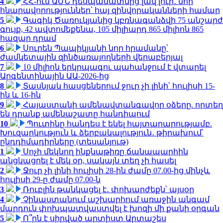
4
ՀՀ-ում ԱՄՆ դեսպանատնից լավ լուր․ նոր
հնարավորություններ՝ հայ զինվորականների համար
5
Գագիկ Ծառուկյանից կբռնագանձվի 75 անշարժ
գույք, 42 ավտոմեքենա, 105 միլիարդ 865 միլիոն 865
հազար դրամ
6
Սուրեն Պապիկյանի նոր հրամանը՝
ժամկետային զինծառայողների վերաբերյալ
7
10 միլիոն երկրպագու պահանջում է վտարել
Արգենտինային ԱԱ-2026-ից
8
Տասնյակ հասցեներում ջուր չի լինի՝ հուլիսի 15-
ին և 16-ին
9
Հայաստանի ամենավտանգավոր օձերը. որտեղ
են դրանք ամենաշատը հանդիպում
10
Պուտինը հանդես է եկել հայտարարությամբ.
Խուզարկություն և ձերբակալություն․ թիրախում՝
ընդդիմադիրները (տեսանյութ)
1
Սոչի մեկնող ինքնաթիռը ճանապարհին
անցկացրել է մեկ օր, սակայն տեղ չի հասել
2
Ջուր չի լինի հուլիսի 28-ին ժամը 07.00-ից մինչև
հուլիսի 29-ը ժամը 07.00-ն
3
Ռուբլին թանկացել է․ փոխարժեքն՝ այսօր
4
Չինաստանում աշխարհում առաջին անգամ
մարդուն փոխպատվաստվել է խոզի մի քանի օրգան
5
Ո՞րն է սիրված արտիստ Արտաշես