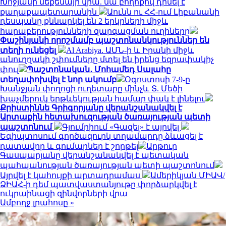
Խոջյանի մեքենայի վրա. նա բողոքով դիմել է
քաղաքապետարանին
Աունն ու ՀՀ-ում Լիբանանի
դեսպանը քննարկել են 2 երկրների միջև
հարաբերությունների զարգացման ուղիները
Փաշինյանի որոշմամբ պաշտոնանկություններ են
տեղի ունեցել
Al Arabiya. ԱՄՆ-ի և Իրանի միջև
անուղղակի շփումները մտել են իրենց եզրափակիչ
փուլ
Պաշտոնական․ Մոհամեդ Սալահը
տեղափոխվել է նոր ակումբ
Օգոստոսի 7-9-ը
Խանջյան փողոցի ուղետարը մինչև Տ. Մեծի
խաչմերուկ երթևեկության համար փակ է լինելու
Քրիստիննե Գրիգորյանը վերանշանակվել է
Արտաքին հետախուզության ծառայության պետի
պաշտոնում
Գյումրիում «Գազել» է այրվել
Եգիպտոսում գործազուրկ տղամարդը ձևացել է
դատավոր և գումարներ է շորթել
Արթուր
Գասպարյանը վերանշանակվել է պետական
պահպանության ծառայության պետի պաշտոնում
Այրվել է կահույքի արտադրամաս
Ամերիկյան ՄԻԱՎ/
ՁԻԱՀ-ի դեմ պատվաստանյութը փորձարկվել է
ուկրաինացի զինվորների վրա
Ամբողջ լրահոսը »