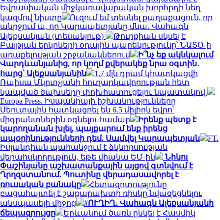
Եվրասիական միջկառավարական խորհրդի նեղ
կազմով նիստը
Ուզում եմ տեսնել քաղաքացուն, որ
անրջում ա, որ Կարապետյանը մնա․ Վահագն
Ալեքսանյան (տեսանյութ)
Թուրքիան սկսել է
Բալթյան երկրների օդային պարեկությունը՝ ՆԱՏՕ-ի
առաքելության շրջանակներում
Ի՞նչ եք ակնկալում
Վարդևանյանից, որ կողմ քվերակեք նրա օգտին․
հարց՝ Ալեքսանյանին
1,7 մլն դրամ կհատկացվի
Ռաիսա Մկրտչյանի հուղարկավորության հետ
կապված ծախսերը փոխհատուցելու նպատակով
Europa Press. Իսպանիայի իշխանությունները
Սեուտային հատկացրել են 6.5 միլիոն եվրո՝
միգրանտներին օգնելու համար
Իրենք պետք է
կարողանան խլել, պայքարում ենք իրենց
ապօրինությունների դեմ. Սամվել Կարապետյան
FT.
Իսլանդիան պահանջում է ձկնորսության
վերահսկողություն, եթե միանա ԵՄ-ին
Նիկոլ
Փաշինյանը աշխատանքային այցով գտնվում է
Ղրղզստանում. Պուտինը վերադասավորել է
ռուսական բանակը
Հետազոտությունը
բացահայտել է շաքարախտի ռիսկը նվազեցնելու
անսպասելի միջոց
#ՈՒՂԻՂ․ Վահագն Ալեքսանյանի
ճեպազրույցը
Երևանում ծառն ընկել է Հասմիկ