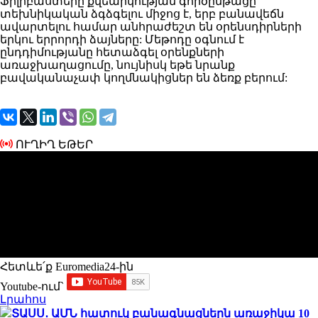
Ֆիլիբաստերը
քվեարկության
գործընթացը
տեխնիկական
ձգձգելու
միջոց
է,
երբ բանավեճն
ավարտելու
համար անհրաժեշտ են օրենսդիրների
երկու երրորդի ձայները:
Մեթոդը
օգնում է
ընդդիմությանը
հետաձգել
օրենքների
առաջխաղացումը
, նույնիսկ
եթե նրանք
բավականաչափ կողմնակիցներ են ձեռք բերում
:
ՈՒՂԻՂ ԵԹԵՐ
Հետևե՛ք Euromedia24-ին
Youtube-ում`
Լրահոս
ՏԱՍՍ․ ԱՄՆ հատուկ բանագնացներն առաջիկա 10