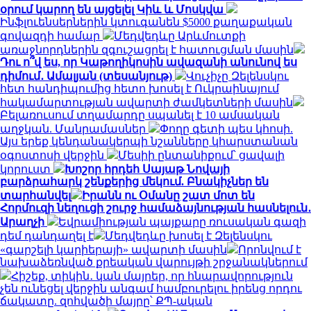
օրում կարող են այցելել Կիև և Մոսկվա
Ինֆլուենսերներին կտուգանեն $5000 քաղաքական
գովազդի համար
Մեդվեդևը Արևմուտքի
առաջնորդներին զգուշացրել է հատուցման մասին
Դու ո՞վ ես, որ Կաթողիկոսին ավազանի անունով ես
դիմում․ Ամալյան (տեսանյութ)
Վուչիչը Զելենսկու
հետ հանդիպումից հետո խոսել է Ուկրաինայում
հակամարտության ավարտի ժամկետների մասին
Բելառուսում տղամարդը սպանել է 10 ամսական
աղջկան. Մանրամասներ
Փողը գետի պես կհոսի.
Այս երեք կենդանակերպի նշանները կհարստանան
օգոստոսի վերջին
Մեսիի ընտանիքում՝ ցավալի
կորուստ
Խոշոր հրդեհ Սայաթ Նովայի
բարձրահարկ շենքերից մեկում. Բնակիչներ են
տարհանվել
Իրանն ու Օմանը շատ մոտ են
Հորմուզի նեղուցի շուրջ համաձայնության հասնելուն․
Արաղչի
Եվրամիության պայքարը ռուսական գազի
դեմ դանդաղել է
Մեդվեդևը խոսել է Զելենսկու
«գարշելի կարիերայի» ավարտի մասին
Որոնվում է
նախաձեռնված քրեական վարույթի շրջանակներում
Հիշեք, տիկին․ կան մայրեր, որ հնարավորություն
չեն ունեցել վերջին անգամ համբուրելու իրենց որդու
ճակատը. զոհվածի մայրը՝ ՔՊ-ական