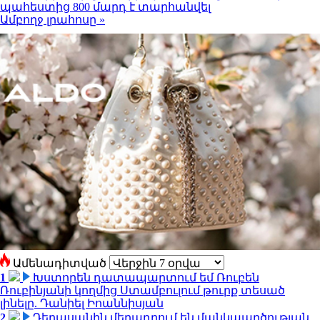
պահեստից 800 մարդ է տարհանվել
Ամբողջ լրահոսը »
Ամենադիտված
1
Խստորեն դատապարտում եմ Ռուբեն
Ռուբինյանի կողմից Ստամբուլում թուրք տեսած
լինելը. Դանիել Իոաննիսյան
2
Դերասանին մեղադրում են մանկապղծության