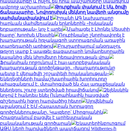
համակարգը և ինչու են դրա պաշարները սպառվում
ամբողջ աշխարհում
Թուրքիան փակում է Սև ծովի
ճանապարհը․ Նովոռոսիյսկ մեկնող նավերի անցումը
սահմանափակվում է
Իրանի ԱԳ նախարարը
հարևան մահմեդական երկրներին «իսկական
եղբայրության» կոչ է արել
Մահացել է Լիոնել Մեսսիի
հայրը՝ Խորխե Մեսսին
Ռուբինյանը շնորհավորել է
խաղաղության հռչակագրի ստորագրման առաջին
տարեդարձի առիթով
Բուլղարիայում անօդաչու
թռչող սարք է պայթել գազատարի կոմպրեսորային
կայանից մեկ կիլոմետր հեռավորության վրա
Ֆրանսիան ողջունում է հայ-ադրբեջանական
խաղաղության գործընթացը․ «Խաղաղությունը
պետք է վերածվի շոշափելի իրականության»
Եկեղեցիների համաշխարհային խորհուրդը
ահազանգում է․ մտահոգված են Հայ առաքելական
եկեղեցու շուրջ ստեղծված իրավիճակով
Զելենսկին
կոչով է հանդես եկել Ուկրաինային հասցված
գիշերային հզոր հարվածից հետո
Սլովենիան
աջակցում է ԵՄ-Հայաստան խորացող
գործընկերությանը․ Կայզերը՝ Միրզոյանին
Հրազդանում բացվել է արհեստական
բանականության գործարան
Եկատերինբուրգում
ԱԹՍ-ների հարվածների պատճառով Wildberries-ի