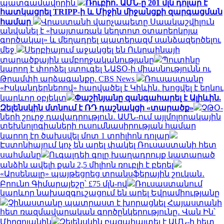
պատգամավորին
Ռուբիո․ ԱՄՆ-ը 201 մլն դոլար է
հատկացրել TRIPP-ի և Միջին միջանցքի զարգացման
համար
Վրաստանի վարչապետը Սաակաշվիլուն
անվանել է «խայտառակ կեղտոտ օտարերկրյա
գործակալ» և մեղադրել պատերազմ սանձազերծելու
մեջ
Սերբիայում աջակցել են Ուկրաինայի
տարածքային ամբողջականությանը
Պուտինը
կարող է փորձել ստուգել ՆԱՏՕ-ի միասնությունն ու
Թրամփի արձագանքը. CBS News
Ռուսաստանը
«Իսկանդերներով» հարվածել է Կիևին․ խոցվել է երկու
կարևոր օբյեկտ
Փաշինյանը զանգահարել է Ալիևին.
Զելենսկին մտնում է ՌԴ դաշնակցի «տարածք»
ՉԹՕ-
ների շուրջ դավադրություն․ ԱՄՆ-ում այլմոլորակային
տեխնոլոգիաների ուսումնասիրության համար
կարող էր ծախսվել մոտ 1 տրիլիոն դոլար
Էստոնիայում կոչ են արել փակել Ռուսաստանի հետ
սահմանը
Ուգալդեի գոլը խաղադրույք կատարած
անձին ավելի քան 2,5 միլիոն ռուբլի է բերել
«Արսենալը» պայթեցրեց տրանսֆերային շուկան․
Բրունո Գիմարայեշը՝ £75 մլն-ով
Ռուսաստանում
կարևոր նախազգուշացում են արել Եվրամիությանը
Չինաստանը պատրաստ է խորացնել Հայաստանի
հետ ռազմավարական գործընկերությունը․ Վան Ին՝
Միրզոյանին
Զելենսկին բացահայտել է ԱՄՆ-ի հետ