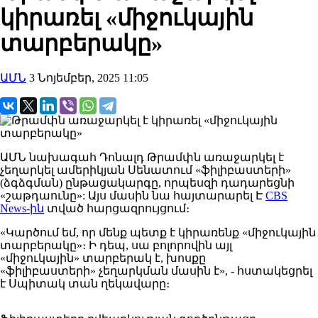
կիրառել «միջուկային
տարբերակը»
ԱՄՆ
3 Նոյեմբեր, 2025 11:05
ԱՄՆ
նախագահ
Դոնալդ
Թրամփն
առաջարկել
է
չեղարկել ամերիկյան Սենատում «ֆիլիբաստերի»
(ձգձգման) ընթացակարգը, որպեսզի դադարեցնի
«շաթդաունը»:
Այս մասին նա հայտարարել Է
CBS
News-ին
տված հարցազրույցում։
«Կարծում
եմ, որ մենք պետք է կիրառենք «միջուկային
տարբերակը»։
Ի դեպ
,
սա բոլորովին
այլ
«միջուկային»
տարբերակ
է
, խոսքը
«
ֆիլիբաստերի
»
չեղարկման մասին
է», - հստակեցրել
է Սպիտակ տան ղեկավարը։