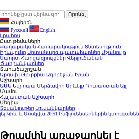
Հայերեն
Русский
English
Լրահոս
Ըստ թեմաների
Քաղաքական
Հասարակություն
Տնտեսություն
Իրավունք
Արտակարգ պատահարներ
Մշակույթ
Սպորտ
Հարցազրույցներ
Վերլուծական
Ծաղրանկարներ
Տարածաշրջան
Արցախ
Թուրքիա
Ադրբեջան
Իրան
Աշխարհ
ԱՄՆ
Եվրոպա
Մերձավոր Արևելք
Ռուսաստան
Այլ
Մամուլ
Հայաստան
Աշխարհ
Մեդիա
Տեսանյութեր
Լուսանկարներ
Կիև և Մոսկվա
20:51
Ինֆլուենսերներին կտուգանեն $
Թրամփն առաջարկել է