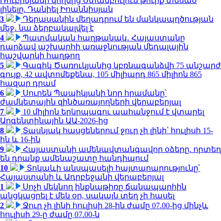
Ռուբինյանի կողմից Ստամբուլում թուրք տեսած
լինելը. Դանիել Իոաննիսյան
3
Դերասանին մեղադրում են մանկապղծության
մեջ․ նա ձերբակալվել է
4
Պատմական հաղթանակ․ Հայաստանը
դարձավ աշխարհի առաջնության մեդալային
հաշվարկի հաղթող
5
Գագիկ Ծառուկյանից կբռնագանձվի 75 անշարժ
գույք, 42 ավտոմեքենա, 105 միլիարդ 865 միլիոն 865
հազար դրամ
6
Սուրեն Պապիկյանի նոր հրամանը՝
ժամկետային զինծառայողների վերաբերյալ
7
10 միլիոն երկրպագու պահանջում է վտարել
Արգենտինային ԱԱ-2026-ից
8
Տասնյակ հասցեներում ջուր չի լինի՝ հուլիսի 15-
ին և 16-ին
9
Հայաստանի ամենավտանգավոր օձերը. որտեղ
են դրանք ամենաշատը հանդիպում
10
Տոկաևի անսպասելի հայտարարությունը՝
Հայաստանի և Ադրբեջանի վերաբերյալ
1
Սոչի մեկնող ինքնաթիռը ճանապարհին
անցկացրել է մեկ օր, սակայն տեղ չի հասել
2
Ջուր չի լինի հուլիսի 28-ին ժամը 07.00-ից մինչև
հուլիսի 29-ը ժամը 07.00-ն