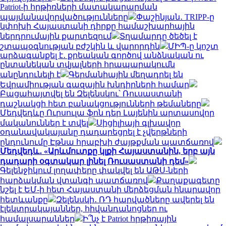
Patriot-ի հրթիռների մատակարարման
պայմանավորվածությունները
Փաշինյան․ TRIPP-ը
կփոխի Հայաստանի դիրքը համաշխարհային
ներդրումային քարտեզում
Տղամարդը ծեծել է
շտապօգնության բժշկին և վարորդին
ՄԻՊ-ը կոշտ
արձագանքել է․ քրեական գործով անձնական ու
ընտանեկան տվյալների հրապարակումն
անընդունելի է
Գերմանիային մեղադրել են
Եվրամիության գազային խնդիրների համար
Բացահայտվել են Զելենսկու՝ Ռուսաստանի
դաշնակցի հետ բանակցությունների թեմաները
Մեդվեդևը Ուրսուլա ֆոն դեր Լայենին արտասովոր
մականուններ է տվել
Սիցիլիայի գլխավոր
օդանավակայանը դադարեցրել է չվերթների
ընդունումը Էթնա հրաբխի ժայթքման պատճառով
Մեդվեդև․ «Արևմուտքը կլքի Հայաստանին, երբ այն
դադարի օգտակար լինել Ռուսաստանի դեմ»
Գելենջիկում լողափերը փակվել են ԱԹՍ-ների
հարձակման վտանգի պատճառով
Քաղաքագետը
նշել է ԵՄ-ի հետ Հայաստանի մերձեցման հնարավոր
հետևանքը
Զելենսկի․ ՌԴ հարվածները ավերել են
էլեկտրակայաններ, հիվանդանոցներ ու
համալսարաններ
Ի՞նչ է Patriot հրթիռային