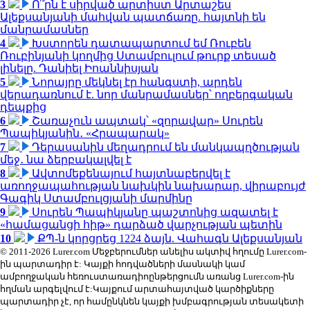
3
Ո՞րն է սիրված արտիստ Արտաշես
Ալեքսանյանի մահվան պատճառը. հայտնի են
մանրամասներ
4
Խստորեն դատապարտում եմ Ռուբեն
Ռուբինյանի կողմից Ստամբուլում թուրք տեսած
լինելը. Դանիել Իոաննիսյան
5
Նորայրը մեկնել էր հանգստի, արդեն
վերադառնում է. նոր մանրամասներ՝ ողբերգական
դեպքից
6
Շառաչուն ապտակ՝ «զորավար» Սուրեն
Պապիկյանին․ «Հրապարակ»
7
Դերասանին մեղադրում են մանկապղծության
մեջ․ նա ձերբակալվել է
8
Ավտոմեքենայում հայտնաբերվել է
առողջապահության նախկին նախարար, վիրաբույժ
Գագիկ Ստամբուլցյանի մարմինը
9
Սուրեն Պապիկյանը պաշտոնից ազատել է
«համացանցի հիթ» դարձած վարչության պետին
10
ՔՊ-ն կորցրեց 1224 ձայն. Վահագն Ալեքսանյան
© 2011-2026 Lurer.com Մեջբերումներ անելիս ակտիվ հղումը Lurer.com-
ին պարտադիր է: Կայքի հոդվածների մասնակի կամ
ամբողջական հեռուստառադիոընթերցումն առանց Lurer.com-ին
հղման արգելվում է:Կայքում արտահայտված կարծիքները
պարտադիր չէ, որ համընկնեն կայքի խմբագրության տեսակետի