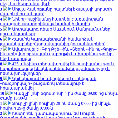
մեջ․ նա ձերբակալվել է
3
Սիլվա Հակոբյանը հայտնել է ցավալի կորստի
մասին (Լուսանկար)
4
Նիկոլ Փաշինյանը հայտնել է առավոտյան
ստացած «տարօրինակ» նամակի մասին
5
Արտակարգ դեպք Սևանում. Մանրամասներ
(լուսանկարներ)
6
Հասմիկ Կարապետյանի համարձակ
լուսանկարները՝ լողավազանից (լուսանկարներ)
7
Ավարտվել է «Գող Բջե»-ին, «Տեցիկ»-ին ու «Գոջո»-
ին առնչվող քրեական վարույթի նախաքննությունը.
ինչ է պարզվել
8
425 անձինք տեղափոխվել են ոստիկանություն․
հայտնաբերվել են զենք-զինամթերք, թմրամիջոց և
հետախուզվողներ
9
Կիլիկիայում կրակոցներով ուղեկցված
«ռազբորկայի» բացառիկ տեսանյութ է
հրապարակվել
10
Գազ չի լինի օգոստոսի 4-ին ժամը 09:00-ից մինչև
ժամը 18:00-ն
1
Ջուր չի լինի հուլիսի 28-ին ժամը 07.00-ից մինչև
հուլիսի 29-ը ժամը 07.00-ն
2
Խստորեն դատապարտում եմ Ռուբեն