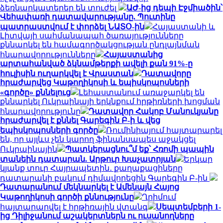
ձեռնարկատերեր են տուժել
ԱԺ-ից դեպի Էջմիածին՝
Վեհափառի դատավարությանը. Պուտինը
պատրաստվում է փորձել ՆԱՏՕ-ին
Հայաստանի և
Լիտվայի սահմանապահ ծառայությունները
քննարկել են համագործակցության ընդլայնման
հնարավորությունները
Հայաստանից
արտահանված ձկնամթերքի ավելի քան 91%-ը
հուլիսին ուղարկվել է Վրաստան
Դատավորը
հրաժարվեց Կաթողիկոսի և եպիսկոպոսների
«գործը» քննելուց
Լեհաստանում առաջարկել են
քննարկել Ուկրաինայի երկնքում հրթիռների խոցման
հնարավորությունը
Դատավոր Հակոբ Մանուկյանը
հրաժարվել է քննել Գարեգին Բ-ի և վեց
եպիսկոպոսների գործը
Ռումինիայում հայտարարել
են, որ այլևս չեն կարող ֆինանսապես աջակցել
Ուկրաինային
Պատկերացնու՞մ եք՝ Հռոմի պապին
տանեին դատարան. Արթուր Խաչատրյան
Երկար
կյանք տուր Հայրապետին․ քաղաքացիները
դատարանի բակում դիմավորեցին Գարեգին Բ-ին
Դատարանում մեկնարկել է Ամենայն Հայոց
Կաթողիկոսի գործի քննությունը
Ղրիմում
հայտարարվել է հրթիռային վտանգ
Սեպտեմբերի 1-
ից Դիլիջանում աշակերտներն ու ուսանողները