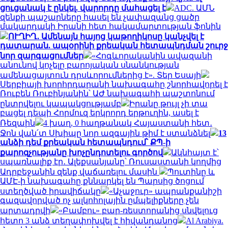
ցուցանակ է ընկել. վարորդը մահացել է
ADC. ԱՄՆ
զենքի պաշարները հասել են չափազանց ցածր
մակարդակի Իրանի հետ հակամարտության ֆոնին
ՈՒՂԻՂ․ Ամենայն հայոց կաթողիկոսը կանչվել է
դատարան. ապօրինի քրեական հետապնդման շուրջ
նոր զարգացումներ
«Հոգևորականին ավազանի
անունով կոչելը բարոյական սնանկության
ամենացայտուն դրսևորումներից է». Տեր Եսայի
Սերբիայի խորհրդարանի նախագահը շնորհավորել է
Ռուբեն Ռուբինյանին՝ ԱԺ նախագահի պաշտոնում
ընտրվելու կապակցությամբ
Իրանը թույլ չի տա
բացել դեպի Հորմուզ երկրորդ երթուղին, ասել է
Ռեզաին
4 խաղ, 0 հաղթանակ Հայաստանի հետ․
Ջոն վան՛տ Սխիպը նոր ազգային թիմ է ստանձնել
13
անձի դեմ քրեական հետապնդում՝ ՔՊ-ի
քարոզչությանը խոչընդոտելու գործով
Ակնհայտ է՝
սպառնալիք էր․ Ալեքսանյանը՝ Ռուսաստանի կողմից
Ադրբեջանին զենք վաճառելու մասին
Պուտինը և
ԱՄԷ-ի նախագահը քննարկել են Պարսից ծոցում
ստեղծված իրավիճակը
«Աչաջուր» ապրանքանիշի
գազավորված ոչ ալկոհոլային ըմպելիքները չեն
արտադրվի
«Բամբու» բար-ռեստորանից սնվելուց
հետո 3 անձ տեղափոխվել է հիվանդանոց
Al Arabiya.