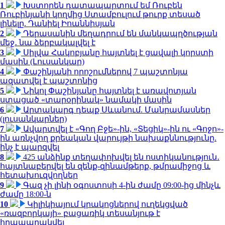
1
Խստորեն դատապարտում եմ Ռուբեն
Ռուբինյանի կողմից Ստամբուլում թուրք տեսած
լինելը. Դանիել Իոաննիսյան
2
Դերասանին մեղադրում են մանկապղծության
մեջ․ նա ձերբակալվել է
3
Սիլվա Հակոբյանը հայտնել է ցավալի կորստի
մասին (Լուսանկար)
4
Փաշինյանի որոշումներով 7 պաշտոնյա
ազատվել է պաշտոնից
5
Նիկոլ Փաշինյանը հայտնել է առավոտյան
ստացած «տարօրինակ» նամակի մասին
6
Արտակարգ դեպք Սևանում. Մանրամասներ
(լուսանկարներ)
7
Ավարտվել է «Գող Բջե»-ին, «Տեցիկ»-ին ու «Գոջո»-
ին առնչվող քրեական վարույթի նախաքննությունը.
ինչ է պարզվել
8
425 անձինք տեղափոխվել են ոստիկանություն․
հայտնաբերվել են զենք-զինամթերք, թմրամիջոց և
հետախուզվողներ
9
Գազ չի լինի օգոստոսի 4-ին ժամը 09:00-ից մինչև
ժամը 18:00-ն
10
Կիլիկիայում կրակոցներով ուղեկցված
«ռազբորկայի» բացառիկ տեսանյութ է
հրապարակվել