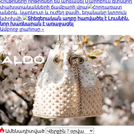
Հութիները հրթիռներ են արձակել Մարիբում գտնվող
փախստականների ճամբարի վրա
Հորդառատ
անձրև, կարկուտ և ուժեղ քամի․ եղանակը կտրուկ
կփոխվի
Տիեզերական աղբը հարվածել է Լուսնին․
նոր խառնարան է առաջացել
Ամբողջ լրահոսը »
Ամենադիտված