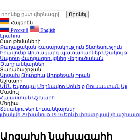
Հայերեն
Русский
English
Լրահոս
Ըստ թեմաների
Քաղաքական
Հասարակություն
Տնտեսություն
Իրավունք
Արտակարգ պատահարներ
Մշակույթ
Սպորտ
Հարցազրույցներ
Վերլուծական
Ծաղրանկարներ
Տարածաշրջան
Արցախ
Թուրքիա
Ադրբեջան
Իրան
Աշխարհ
ԱՄՆ
Եվրոպա
Մերձավոր Արևելք
Ռուսաստան
Այլ
Մամուլ
Հայաստան
Աշխարհ
Մեդիա
Տեսանյութեր
Լուսանկարներ
ակվի 29 խանութ
19:16
Երևի փոստը լավ չի աշխատում․
Արցախի նախագահի