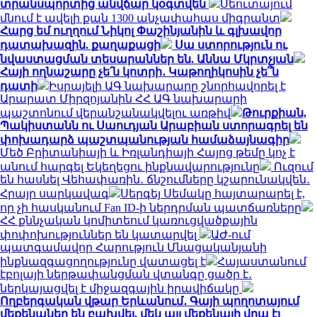
տրանսպորտից անվճար կօգտվեն
Սեուտայում
մնում է ավելի քան 1300 անչափահաս միգրանտ
Հարց եմ ուղղում Նիկոլ Փաշինյանին և գլխավոր
դատախազին. քաղաքացի
Սա ստորություն ու
նվաստացման տեսարաններ են. Աննա Մկրտչյան
Հայի ողնաշարը չե՛ն կոտրի․ Կաթողիկոսին չե՞ն
դատի
Իսրայելի ԱԳ նախարարը շնորհավորել է
Արարատ Միրզոյանին ՀՀ ԱԳ նախարարի
պաշտոնում վերանշանակվելու առթիվ
Թուրքիան,
Պակիստանն ու Սաուդյան Արաբիան ստորագրել են
փոխադարձ պաշտպանության համաձայնագիր
Մեծ Բրիտանիայի և Իռլանդիայի Հայոց թեմը կոչ է
անում հարգել Եկեղեցու ինքնավարությունը
Ուզում
են հասնել Վեհափառին․ ճնշումները կշարունակվեն․
Հրայր սարկավագ
Սերգեյ Սեմակը հայտարարել է,
որ չի հասկանում Fan ID-ի ներդրման պատճառները
ՀՀ քննչական կոմիտեում կառուցվածքային
փոփոխություններ են կատարվել
ԱԺ-ում
պատգամավոր Հարություն Մնացականյանի
ինքնազգացողությունը վատացել է
Հայաստանում
էբոլայի ներթափանցման վտանգը ցածր է․
ներկայացվել է միջազգային իրավիճակը
Ողբերգական վթար Երևանում․ Գայի պողոտայում
մեքենաներ են բախվել, մեկ այլ մեքենայի վրա էլ