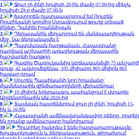
1
Ջուր չի լինի հուլիսի 28-ին ժամը 07.00-ից մինչև
հուլիսի 29-ը ժամը 07.00-ն
2
Խստորեն դատապարտում եմ Ռուբեն
Ռուբինյանի կողմից Ստամբուլում թուրք տեսած
լինելը. Դանիել Իոաննիսյան
3
Դերասանին մեղադրում են մանկապղծության
մեջ․ նա ձերբակալվել է
4
Պատմական հաղթանակ․ Հայաստանը
դարձավ աշխարհի առաջնության մեդալային
հաշվարկի հաղթող
5
Գագիկ Ծառուկյանից կբռնագանձվի 75 անշարժ
գույք, 42 ավտոմեքենա, 105 միլիարդ 865 միլիոն 865
հազար դրամ
6
Սուրեն Պապիկյանի նոր հրամանը՝
ժամկետային զինծառայողների վերաբերյալ
7
10 միլիոն երկրպագու պահանջում է վտարել
Արգենտինային ԱԱ-2026-ից
8
Տասնյակ հասցեներում ջուր չի լինի՝ հուլիսի 15-
ին և 16-ին
9
Հայաստանի ամենավտանգավոր օձերը. որտեղ
են դրանք ամենաշատը հանդիպում
10
Պուտինը հանդես է եկել հայտարարությամբ.
Խուզարկություն և ձերբակալություն․ թիրախում՝
ընդդիմադիրները (տեսանյութ)