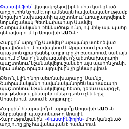
Փաստինֆոն
՝ վկայակոչելով իրեն մոտ կանգնած
աղբյուրին նշում է, որ ամենայն հավանականությամբ
Արցախի նախագահի պաշտոնում առաջադրվելու է
նորանշանակ Պետնախարար Սամվել
Շահրամանյանի թեկնածությունը, ով մինչ այս պահը
ղեկավարում էր Արցախի ԱԱԾ-ն։
Հարցին՝ արդյո՞ք Սամվել Բաբայանը ստեղծված
իրավիճակում հավակնում է Արցախում բարձր
պաշտոն զբաղեցնել, աղբյուրը չի բացառում, սակայն
ասում է՝ նա ո՛չ նախագահի, ո՛չ պետնախարարի
պաշտոնում նշանակվելու շանսեր այս պահին չունի,
նրա անձը, որպես այդպիսին չի քննարկվում։
Թե ո՞վ կլինի նոր պետնախարարը՝ Սամվել
Շահրամանյանի հավանականորեն նախագահի
պաշտոնում նշանակվելուց հետո, դեռևս պարզ չէ,
այս թեմայով քննարկումներ դեռևս չեն եղել
Արցախում, ասում է աղբյուրը։
Հարցին՝ հնարավո՞ր է արդյո՞ք Արցախի ԱԱԾ -ն
ձերբակալի պաշտոնաթող Արայիկ
Հարությունյանին,
«Փաստինֆոյին»
մոտ կանգնած
աղբյուրը քիչ հավանական է համարում։