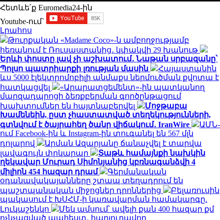
Հետևե՛ք Euromedia24-ին
Youtube-ում`
Լրահոս
Թուրքական «Madame Coco»-ն ամբողջությամբ
հեռանում է Ռուսաստանից․ կփակվի 29 խանութ
Երևի փոստը լավ չի աշխատում․ Նաթան սրբազանը՝
Պոլսո պատրիարքի լռության մասին
Հայաստանին
ևս 5000 էլեկտրոմոբիլի անմաքս ներմուծման քվոտա է
հատկացվել
«Արարատցեմենտ»-ին պատկանող
մարզադպրոցի ձեռքբերման գործընթացում
խախտումներ են հայտնաբերվել
Մոջթաբա
Խամենեին, ըստ չհաստատված տեղեկությունների,
գտնվում է ծայրահեղ ծանր վիճակում․ IranWire
ԱՄՆ-
ում Facebook-ին և Instagram-ին տուգանել են 567 մլն
դոլարով
Արման Ազարյանը ճանաչվել է տարվա
լավագույն փրկարար
Տաթև համայնքի նախկին
ղեկավար Մուրադ Սիմոնյանից կբռնագանձվի 4
միլիոն 454 հազար դրամ
Գերմանական
օդանավակայանները շտապ տեղադրում են
պաշտպանական միջոցներ դրոններից
Բելառուսին
պակասում է ԽՍՀՄ-ի կառավարման համակարգը.
Լուկաշենկո
Մեկ ամսում՝ ավելի քան 400 հազար քմ
ոչնչացված պահեստ․ հարյուրավոր