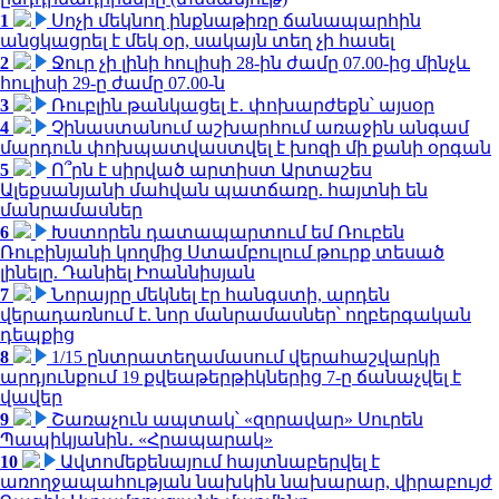
1
Սոչի մեկնող ինքնաթիռը ճանապարհին
անցկացրել է մեկ օր, սակայն տեղ չի հասել
2
Ջուր չի լինի հուլիսի 28-ին ժամը 07.00-ից մինչև
հուլիսի 29-ը ժամը 07.00-ն
3
Ռուբլին թանկացել է․ փոխարժեքն՝ այսօր
4
Չինաստանում աշխարհում առաջին անգամ
մարդուն փոխպատվաստվել է խոզի մի քանի օրգան
5
Ո՞րն է սիրված արտիստ Արտաշես
Ալեքսանյանի մահվան պատճառը. հայտնի են
մանրամասներ
6
Խստորեն դատապարտում եմ Ռուբեն
Ռուբինյանի կողմից Ստամբուլում թուրք տեսած
լինելը. Դանիել Իոաննիսյան
7
Նորայրը մեկնել էր հանգստի, արդեն
վերադառնում է. նոր մանրամասներ՝ ողբերգական
դեպքից
8
1/15 ընտրատեղամասում վերահաշվարկի
արդյունքում 19 քվեաթերթիկներից 7-ը ճանաչվել է
վավեր
9
Շառաչուն ապտակ՝ «զորավար» Սուրեն
Պապիկյանին․ «Հրապարակ»
10
Ավտոմեքենայում հայտնաբերվել է
առողջապահության նախկին նախարար, վիրաբույժ