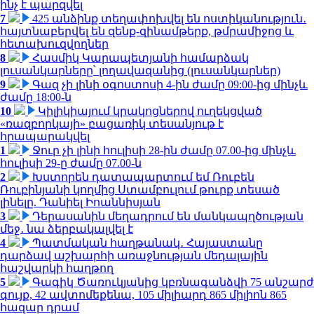
ինչ է պարզվել
7
425 անձինք տեղափոխվել են ոստիկանություն․
հայտնաբերվել են զենք-զինամթերք, թմրամիջոց և
հետախուզվողներ
8
Հասմիկ Կարապետյանի համարձակ
լուսանկարները՝ լողավազանից (լուսանկարներ)
9
Գազ չի լինի օգոստոսի 4-ին ժամը 09:00-ից մինչև
ժամը 18:00-ն
10
Կիլիկիայում կրակոցներով ուղեկցված
«ռազբորկայի» բացառիկ տեսանյութ է
հրապարակվել
1
Ջուր չի լինի հուլիսի 28-ին ժամը 07.00-ից մինչև
հուլիսի 29-ը ժամը 07.00-ն
2
Խստորեն դատապարտում եմ Ռուբեն
Ռուբինյանի կողմից Ստամբուլում թուրք տեսած
լինելը. Դանիել Իոաննիսյան
3
Դերասանին մեղադրում են մանկապղծության
մեջ․ նա ձերբակալվել է
4
Պատմական հաղթանակ․ Հայաստանը
դարձավ աշխարհի առաջնության մեդալային
հաշվարկի հաղթող
5
Գագիկ Ծառուկյանից կբռնագանձվի 75 անշարժ
գույք, 42 ավտոմեքենա, 105 միլիարդ 865 միլիոն 865
հազար դրամ