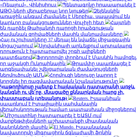
«Ռեալում»․ Վինիսիուս
Պենտագոնը հրապարակել է
ԱԹՕ-ների վերաբերյալ նոր նյութեր
Զելենսկին
առաջին անգամ ժամանել է Սերբիա․ սպասվում են
կարևոր բանակցություններ Վուչիչի հետ
Հայտնի
են դարձել Թաիլանդի դպրոցի հրաձգության
ժամանակ զոհվածների մասին մանրամասները
Հայ ուշուիստները 37 մեդալ են նվաճել միջազգային
մրցաշարում
Սլովակիայի արևելքում արտակարգ
դրություն է հայտարարվել շոգի ալիքների
պատճառով
Ֆյոդորովը փորձում է Մասկին համոզել,
որ աջակցի Ուկրաինային
Թրամփը սպառնացել է
արգելափակել շվեյցարական ժամացույցների
ներմուծումը ԱՄՆ
Հորմուզի նեղուցը կարող է
կորցնել իր ռազմավարական նշանակությունը
Կաթողիկոսը չպետք է հայկական դատարանի առջև
կանգնի ու վե՛րջ, մնացածը քննարկման հարց չի․
փաստաբան (տեսանյութ)
Reuters. Իսպանիան
սպառնում է Իտալիային սահմանային
վերահսկողության համար պատասխան միջոցներով
Միշուստինը հայտարարել է ԵԱՏՄ-ում
մարքեթփլեյսների աշխատանքի միասնական
կանոնների մասին
El Mundo. Իսպանական
նավատորմը միգրացիոն ճգնաժամի ֆոնին