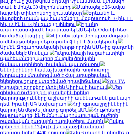
թայֆունը շարժվում է դեպի Չինաստան․ վտանգի
տակ է մինչև 30 միլիոն մարդ
Մահացել է 26-ամյա
հայտնի տիկտոկերը (լուսանկար)
Երևանի և
մարզերի տասնյակ հասցեներում օգոստոսի 10-ին, 11-
ին, 12-ին և 13-ին գազ չի լինելու
Իրանը
պատրաստվում է հաստատել ԱՄՆ-ի և Օմանի հետ
համաձայնագիրը
«Լիդսն» ակումբի պատմության
ամենաթանկարժեք տրանսֆերն է ձևակերպել
Արմեն Ջիգարխանյանի խորթ որդին ԱՄՆ-ից գաղտնի
ժամանել է Մոսկվա
Ուկրաինայի հացահատիկի
պահեստները կարող են լցվել ծովային
ճանապարհների փակման պատճառով
Եկեղեցիների համաշխարհային խորհուրդը
խորապես մտահոգված է Հայ առաքելական
եկեղեցու շուրջ ստեղծված իրավիճակով
Syria TV.
Իսրայելի զորքերը մտել են Սիրիայի հարավ
Մեր
զինված ուժերը ցույց տվեցին իրենց
կարողությունները աշխարհի ամենաթանկ բանակի
դեմ. Իրանի ԱԳ նախարար
Հղի զբոսաշրջիկներին
կարող են մերժել մուտք գործել ԱՄՆ
Հութիները
հայտարարել են Եմենում պրոսաուդյան ուժերի
ռազմական բազային հարվածելու մասին
Ոսկու
գինը հունիսի 17-ից ի վեր առաջին անգամ
գերազանցել է 4400 դոլարը
Եվս 6 տարի և ընդմիշտ