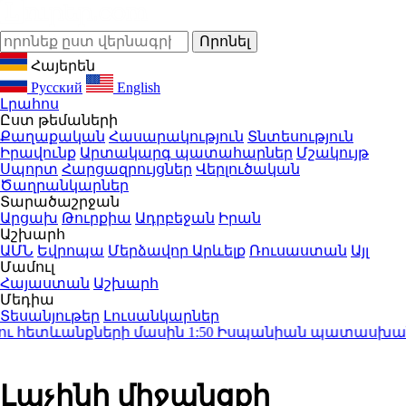
Հայերեն
Русский
English
Լրահոս
Ըստ թեմաների
Քաղաքական
Հասարակություն
Տնտեսություն
Իրավունք
Արտակարգ պատահարներ
Մշակույթ
Սպորտ
Հարցազրույցներ
Վերլուծական
Ծաղրանկարներ
Տարածաշրջան
Արցախ
Թուրքիա
Ադրբեջան
Իրան
Աշխարհ
ԱՄՆ
Եվրոպա
Մերձավոր Արևելք
Ռուսաստան
Այլ
Մամուլ
Հայաստան
Աշխարհ
Մեդիա
Տեսանյութեր
Լուսանկարներ
ւ հետևանքների մասին
1:50
Իսպանիան պատասխան միջո
Լաչինի միջանցքի