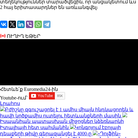
տեղեկություններ տարածվեցին, որ անցակետում ևս
2 հայ երիտասարդներ են առևանգվել։
ՈՒՂԻՂ ԵԹԵՐ
Հետևե՛ք Euromedia24-ին
Youtube-ում`
Լրահոս
Բժիշկը զգուշացրել է 1 ամիս միայն հնդկացորեն և
հավի կրծքամիս ուտելու հետևանքների մասին
Իսպանիան պատասխան միջոցներ կձեռնարկի
Իտալիայի հետ սահմանին
Կոնգոյում էբոլայի
դեպքերի թիվը գերազանցել է 4000-ը
«Դոլֆին»