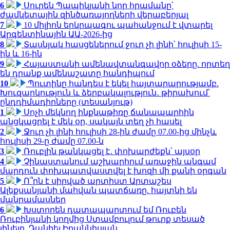
6
Սուրեն Պապիկյանի նոր հրամանը՝
ժամկետային զինծառայողների վերաբերյալ
7
10 միլիոն երկրպագու պահանջում է վտարել
Արգենտինային ԱԱ-2026-ից
8
Տասնյակ հասցեներում ջուր չի լինի՝ հուլիսի 15-
ին և 16-ին
9
Հայաստանի ամենավտանգավոր օձերը. որտեղ
են դրանք ամենաշատը հանդիպում
10
Պուտինը հանդես է եկել հայտարարությամբ.
Խուզարկություն և ձերբակալություն․ թիրախում՝
ընդդիմադիրները (տեսանյութ)
1
Սոչի մեկնող ինքնաթիռը ճանապարհին
անցկացրել է մեկ օր, սակայն տեղ չի հասել
2
Ջուր չի լինի հուլիսի 28-ին ժամը 07.00-ից մինչև
հուլիսի 29-ը ժամը 07.00-ն
3
Ռուբլին թանկացել է․ փոխարժեքն՝ այսօր
4
Չինաստանում աշխարհում առաջին անգամ
մարդուն փոխպատվաստվել է խոզի մի քանի օրգան
5
Ո՞րն է սիրված արտիստ Արտաշես
Ալեքսանյանի մահվան պատճառը. հայտնի են
մանրամասներ
6
Խստորեն դատապարտում եմ Ռուբեն
Ռուբինյանի կողմից Ստամբուլում թուրք տեսած
լինելը. Դանիել Իոաննիսյան