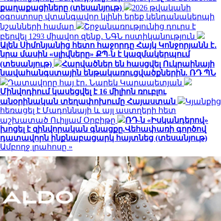
քաղաքացիները (տեսանյութ)
2026 թվականի
օգոստոսը վտանգավոր կլինի երեք կենդանակերպի
նշանների համար
Շրջանառությունից դուրս է
բերվել 1293 միավոր զենք․ ՆԳՆ ոստիկանություն
Ալեն Սիմոնյանից հետո հաջորդը Հայկ Կոնջորյանն է․
նրա մասին «սլիվները» ՔՊ-ն է կազմակերպում
(տեսանյութ)
Հարվածներ են հասցվել Ուկրաինայի
նավահանգստային ենթակառուցվածքներին. ՌԴ ՊՆ
Դատավորը հայ էր․ Նարեկ Կարապետյան
Մինվոդիում կասեցվել է 16 միլիոն ռուբլու
անօրինական տեղափոխումը Հայաստան
Կյանքից
հեռացել է Մադոննայի և այլ աստղերի հետ
աշխատած Ուիլյամ Օրբիթը
ՌԴ-ն «Իսկանդերով»
խոցել է զինվորական գնացքը.Վեհափառի գործով
դատավորն ինքնաբացարկ հայտնեց (տեսանյութ)
Ամբողջ լրահոսը »