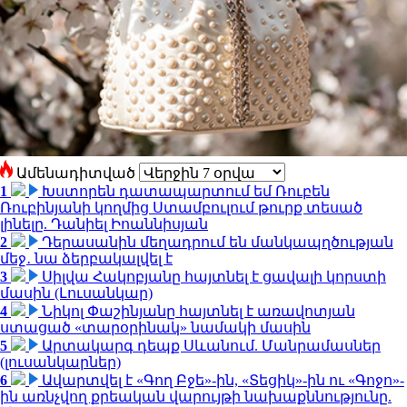
Ամենադիտված
1
Խստորեն դատապարտում եմ Ռուբեն
Ռուբինյանի կողմից Ստամբուլում թուրք տեսած
լինելը. Դանիել Իոաննիսյան
2
Դերասանին մեղադրում են մանկապղծության
մեջ․ նա ձերբակալվել է
3
Սիլվա Հակոբյանը հայտնել է ցավալի կորստի
մասին (Լուսանկար)
4
Նիկոլ Փաշինյանը հայտնել է առավոտյան
ստացած «տարօրինակ» նամակի մասին
5
Արտակարգ դեպք Սևանում. Մանրամասներ
(լուսանկարներ)
6
Ավարտվել է «Գող Բջե»-ին, «Տեցիկ»-ին ու «Գոջո»-
ին առնչվող քրեական վարույթի նախաքննությունը.