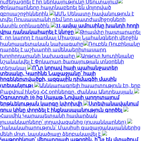
ուժեղացրել է իր ներկայությունը Սեուտայում
Փրկարարները հայտնաբերել են մոլորված
զբոսաշրջիկներին
ԱՄՆ Սենատը հավանություն է
տվել Ռուսաստանի դեմ նոր պատժամիջոցների
մասին օրինագծին
31-ամյա ամուսինը խանդի հողի
վրա դանակահարել է կնոջը
Թրամփը հայտարարել
է, որ կարող է դառնալ Միացյալ Նահանգների վերջին
հանրապետական ​​նախագահը
Ռուբեն Ռուբինյանը
դարձել է աշխարհի ամենաերիտասարդ
խորհրդարանի նախագահը
Արթուր Խուդինյանը
նշանակվել է Փրկարար ծառայության տնօրենի
տեղակալ
Ո՞ւր կորավ հայի պահանջատեր
տեսակը․ Կարինե Նալչաջյանը՝ հայի
հոգեկերտվածքի, ազգային դիմագծի մասին
(տեսանյութ)
Աննկարագրելի հպարտություն էր, երբ
Բաքվում հնչեց ՀՀ օրհներգը․ Ժաննա Անդրեասյան
Օգոստոսի 10-ից Սայաթ-Նովայի պողոտայում
երթևեկության կարգը կփոխվի
Ստեփանավանում
ռուս կինը փորձել է ինքնասպանություն գործել
Հասմիկ Կարապետյանի համարձակ
լուսանկարները՝ լողավազանից (լուսանկարներ)
Դանակահարություն՝ Մասիսի գազալցակայաններից
մեկի մոտ. կասկածյալը ձերբակալվել է
Կաթողիկոսը՝ մեղադրյալի աթոռին․ ի՞նչ են մտածում