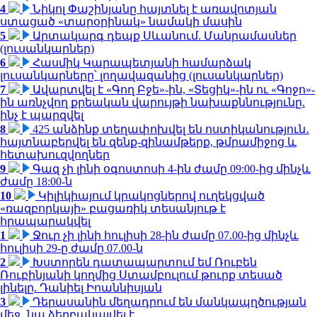
4
Նիկոլ Փաշինյանը հայտնել է առավոտյան
ստացած «տարօրինակ» նամակի մասին
5
Արտակարգ դեպք Սևանում. Մանրամասներ
(լուսանկարներ)
6
Հասմիկ Կարապետյանի համարձակ
լուսանկարները՝ լողավազանից (լուսանկարներ)
7
Ավարտվել է «Գող Բջե»-ին, «Տեցիկ»-ին ու «Գոջո»-
ին առնչվող քրեական վարույթի նախաքննությունը.
ինչ է պարզվել
8
425 անձինք տեղափոխվել են ոստիկանություն․
հայտնաբերվել են զենք-զինամթերք, թմրամիջոց և
հետախուզվողներ
9
Գազ չի լինի օգոստոսի 4-ին ժամը 09:00-ից մինչև
ժամը 18:00-ն
10
Կիլիկիայում կրակոցներով ուղեկցված
«ռազբորկայի» բացառիկ տեսանյութ է
հրապարակվել
1
Ջուր չի լինի հուլիսի 28-ին ժամը 07.00-ից մինչև
հուլիսի 29-ը ժամը 07.00-ն
2
Խստորեն դատապարտում եմ Ռուբեն
Ռուբինյանի կողմից Ստամբուլում թուրք տեսած
լինելը. Դանիել Իոաննիսյան
3
Դերասանին մեղադրում են մանկապղծության
մեջ․ նա ձերբակալվել է