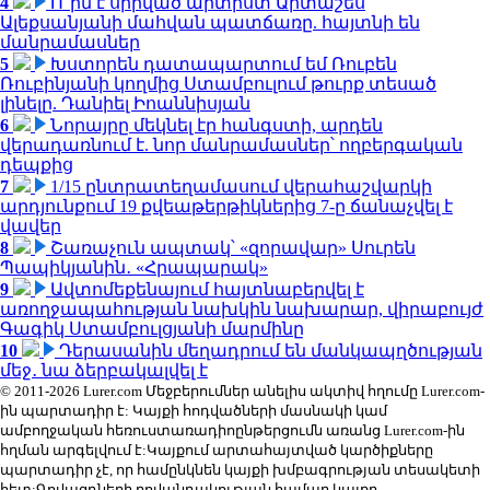
4
Ո՞րն է սիրված արտիստ Արտաշես
Ալեքսանյանի մահվան պատճառը. հայտնի են
մանրամասներ
5
Խստորեն դատապարտում եմ Ռուբեն
Ռուբինյանի կողմից Ստամբուլում թուրք տեսած
լինելը. Դանիել Իոաննիսյան
6
Նորայրը մեկնել էր հանգստի, արդեն
վերադառնում է. նոր մանրամասներ՝ ողբերգական
դեպքից
7
1/15 ընտրատեղամասում վերահաշվարկի
արդյունքում 19 քվեաթերթիկներից 7-ը ճանաչվել է
վավեր
8
Շառաչուն ապտակ՝ «զորավար» Սուրեն
Պապիկյանին․ «Հրապարակ»
9
Ավտոմեքենայում հայտնաբերվել է
առողջապահության նախկին նախարար, վիրաբույժ
Գագիկ Ստամբուլցյանի մարմինը
10
Դերասանին մեղադրում են մանկապղծության
մեջ․ նա ձերբակալվել է
© 2011-2026 Lurer.com Մեջբերումներ անելիս ակտիվ հղումը Lurer.com-
ին պարտադիր է: Կայքի հոդվածների մասնակի կամ
ամբողջական հեռուստառադիոընթերցումն առանց Lurer.com-ին
հղման արգելվում է:Կայքում արտահայտված կարծիքները
պարտադիր չէ, որ համընկնեն կայքի խմբագրության տեսակետի
հետ:Գովազդների բովանդակության համար կայքը