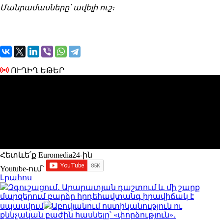
Մանրամասները՝ ավելի ուշ։
ՈՒՂԻՂ ԵԹԵՐ
Հետևե՛ք Euromedia24-ին
Youtube-ում`
Լրահոս
Զգուշացում․ Արարատյան դաշտում և մի շարք
մարզերում բարձր հրդեհավտանգ իրավիճակ է
սպասվում
Աբովյանում ոստիկանություն ու
քննչական բաժին հասնելը՝ «փորձություն»․