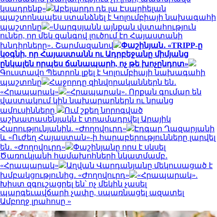
կսադրենք»
Աբելարդո դե լա Էսպրիելան
պաշտոնապես ստանձնել է Կոլումբիայի նախագահի
պաշտոնը
«Սարգսյանն այնքան վստահություն
ուներ, որ մեկ զանգով լուծում էր Հայաստանի
խնդիրները»․ Շարմազանով
Փաշինյան․ «TRIPP-ը
կօգնի, որ Հայաստանն ու Ադրբեջանը միմյանց
ընկալեն որպես ճանապարհ, ոչ թե խոչընդոտ»
Գուստավո Պետրոն լքել է Կոլումբիայի նախագահի
պաշտոնը
Հաջորդը զինվորականներն են․
«Հրապարակ»
«Հրապարակ». Որքան գումար են
վաստակում կին նախարարներն ու նրանց
ամուսինները
Ում շքեղ նորոգված
աշխատասենյակն է տրամադրվել Արայիկ
Հարությունյանին. «Ժողովուրդ»
Էդգար Ղազարյանի
և «Ուժեղ Հայաստան»-ի հարաբերությունները լարվել
են․ «Ժողովուրդ»
Փաշինյանը որս է սկսել
Ծառուկյանի համախոհների նկատմամբ․
«Հրապարակ»
Աղվան Վարդանյանը մեկուսացած է
խմբակցությունից․ «Ժողովուրդ»
«Հրապարակ».
Խիստ զգուշացրել են՝ ոչ մեկին չասել
պարգեւավճարի չափը, սպառնացել ազատել
Ամբողջ լրահոսը »