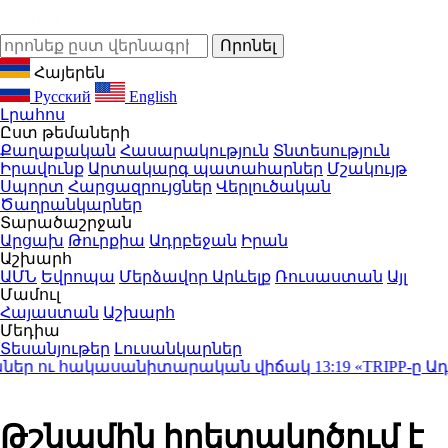
Հայերեն
Русский
English
Լրահոս
Ըստ թեմաների
Քաղաքական
Հասարակություն
Տնտեսություն
Իրավունք
Արտակարգ պատահարներ
Մշակույթ
Սպորտ
Հարցազրույցներ
Վերլուծական
Ծաղրանկարներ
Տարածաշրջան
Արցախ
Թուրքիա
Ադրբեջան
Իրան
Աշխարհ
ԱՄՆ
Եվրոպա
Մերձավոր Արևելք
Ռուսաստան
Այլ
Մամուլ
Հայաստան
Աշխարհ
Մեդիա
Տեսանյութեր
Լուսանկարներ
աներ ու հակասանիտարական վիճակ
13:19
«TRIPP-ը Ադր
Թշնամին հրետակոծում է