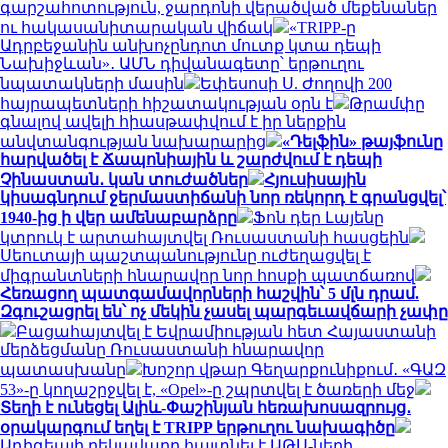
գարշահոտություն, ջարդոնի վերածված մեքենաներ
ու հակասանիտարական վիճակ
«TRIPP-ը
Ադրբեջանին անխոչընդոտ մուտք կտա դեպի
Նախիջևան»․ ԱՄՆ դիվանագետը՝ երթուղու
նպատակների մասին
Եփեսոսի Ս. Ժողովի 200
հայրապետների հիշատակության օրն է
Թրամփը
գնալով ավելի հիասթափվում է իր ներքին
անվտանգության նախարարից
«Դելֆին» թայֆունը
հարվածել է Ճապոնիային և շարժվում է դեպի
Չինաստան․ կան տուժածներ
Հյուսիսային
կիսագնդում ջերմաստիճանի նոր ռեկորդ է գրանցվել՝
1940-ից ի վեր ամենաբարձրը
Ֆոն դեր Լայենը
կտրուկ է արտահայտվել Ռուսաստանի հասցեին
Սեուտայի ​​պաշտպանությունը ուժեղացվել է
միգրանտների հնարավոր նոր հոսքի պատճառով
Հեռացող պատգամավորների հաշվին՝ 5 մլն դրամ.
Զգուշացրել են՝ ոչ մեկին չասել պարգեւավճարի չափը
Բացահայտվել է Եվրամիության հետ Հայաստանի
մերձեցմանը Ռուսաստանի հնարավոր
պատասխանը
Խոշոր վթար Գեղարքունիքում․ «ԳԱԶ
53»-ը կողաշրջվել է, «Opel»-ը շպրտվել է ծառերի մեջ
Տեղի է ունեցել Ալիև-Փաշինյան հեռախոսազրույց․
օրակարգում եղել է TRIPP երթուղու նախագիծը
Ադիգեայի ղեկավարը հայտնել է ԱԹՍ-ների