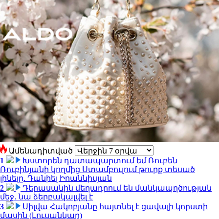
Ամենադիտված
1
Խստորեն դատապարտում եմ Ռուբեն
Ռուբինյանի կողմից Ստամբուլում թուրք տեսած
լինելը. Դանիել Իոաննիսյան
2
Դերասանին մեղադրում են մանկապղծության
մեջ․ նա ձերբակալվել է
3
Սիլվա Հակոբյանը հայտնել է ցավալի կորստի
մասին (Լուսանկար)