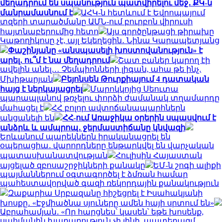
մեղադրում են սպանություն պատվիրելու մեջ․ ՔԿ-ն
մանրամասնում է
ԱՀԿ-ն հետևում է Եվրոպայում
տզերի տարածմանը ԱՄՆ-ում բուրբոն վիրուսի
հայտնաբերումից հետո
Այս գործընթացի թիրախը
Կաթողիկոսը չէ, այլ Եկեղեցին․ Նինա Կարապետյանց
Փաշինյանը «անսպասելի խոստովանություն» է
արել․ ու՞մ է նա մեղադրում
Շատ բաներ կարող էի
ավելին անել… Չեմպիոնների լիգան, ահա թե ինչ.
Մխիթարյան
Բեյոնսեն Թուրքիայում 4 դատական
հայց է ներկայացրել
Մարոկկոյից Սեուտա
պարապլանով թռչելու փորձի ժամանակ տղամարդը
մահացել է
ՀՀ բոլոր ավտոճանապարհներն
անցանելի են
ՀՀ-ում Առաջիկա օրերին սպասվում է
անձրև և ամպրոպ․ ջերմաստիճանը կնվազի
Երևանում պարեկներն իրականացրել են
օպերացիա․ վարորդները ենթարկվել են վարչական
պատասխանատվության
Հուլիսին Հայաստան
այցելած զբոսաշրջիկների քանակը
ԵՄ-ն շոգի ալիքի
պայմաններում օգտագործել է ձմռան համար
պահեստավորված գազի ռեկորդային քանակություն
Զաքարիա Սրբազանը հիշեցրել է Իսահակյանի
խոսքը․ «Էջմիածնա սյուները ամեն հայի սրտում են»
Աբրահամյան․ «Որ հարցնես՝ կասեն՝ եթե խոսենք,
սահմանին խաղաղություն չի լինի, պատերազմ