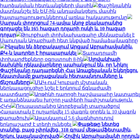
հարձակման հետևանքների մասին
Փաշինյանին
մատնանշել են ԵՄ-ին անդամակցելու մասին
հայտարարություններում առկա հակասությունը
Սարյան փողոցում 74-ամյա կնոջ բնակարանից
գողացել են 165 հազար դոլարի ոսկի և 10 հազար
դոլար
Թուրքիայի փոխնախագահը մեկնաբանել է
Սաուդյան Արաբիայի հետ կնքված համաձայնագիրը
Ինչպես են ձերբակալում Արգամ Աբրահամյանին.
ՔԿ-ն կադրեր է հրապարակել
Տարադրամի
փոխարժեքները օգոստոսի 8-ին
Սլովակիայի
նախկին ղեկավարները պահանջում են, որ Նիկոլ
Փաշինյանը դադարեցնի Հայ Առաքելական Եկեղեցու
նկատմամբ քաղաքական հետապնդումները և
ճնշումները
ՄԱԿ-ում Կուբայի մշտական ​​
ներկայացուցիչը նշել է երկրում ճգնաժամի
պատճառը
Արթիկի դպրոցի հաշվապահը կատարել
է առանձնապես խոշոր չափերի հափշտակություն.
ՀԿԿ
Ռուսաստանից Ադրբեջանի տարածքով
Հայաստան է ուղարկվել 15 վագոն ցորեն և 10 վագոն
քարածուխ
Ալյասկայում 5.6 մագնիտուդով
երկրաշարժ է տեղի ունեցել
Փաթեթը նետեց
տանիք, բայց չփրկվեց․ 318 գրամ մեթամֆետամին,
երկու կալանավորված
Հովիկ Աբրահամյանի որդուն