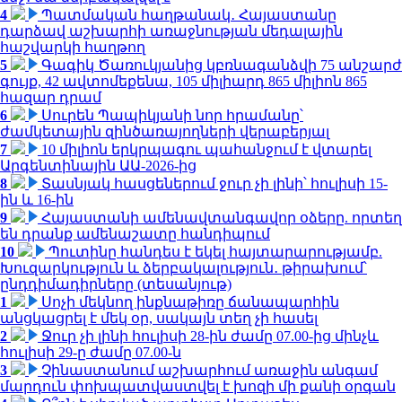
4
Պատմական հաղթանակ․ Հայաստանը
դարձավ աշխարհի առաջնության մեդալային
հաշվարկի հաղթող
5
Գագիկ Ծառուկյանից կբռնագանձվի 75 անշարժ
գույք, 42 ավտոմեքենա, 105 միլիարդ 865 միլիոն 865
հազար դրամ
6
Սուրեն Պապիկյանի նոր հրամանը՝
ժամկետային զինծառայողների վերաբերյալ
7
10 միլիոն երկրպագու պահանջում է վտարել
Արգենտինային ԱԱ-2026-ից
8
Տասնյակ հասցեներում ջուր չի լինի՝ հուլիսի 15-
ին և 16-ին
9
Հայաստանի ամենավտանգավոր օձերը. որտեղ
են դրանք ամենաշատը հանդիպում
10
Պուտինը հանդես է եկել հայտարարությամբ.
Խուզարկություն և ձերբակալություն․ թիրախում՝
ընդդիմադիրները (տեսանյութ)
1
Սոչի մեկնող ինքնաթիռը ճանապարհին
անցկացրել է մեկ օր, սակայն տեղ չի հասել
2
Ջուր չի լինի հուլիսի 28-ին ժամը 07.00-ից մինչև
հուլիսի 29-ը ժամը 07.00-ն
3
Չինաստանում աշխարհում առաջին անգամ
մարդուն փոխպատվաստվել է խոզի մի քանի օրգան