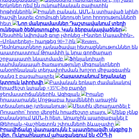
երկրներ դեմ են ուկրաինական բալիստիկ
հրթիռներին
Իրանի բանակ․ ԱՄՆ-ն ստիպված կլինի
հաշվի նստել Հորմուզի նեղուցի նոր իրողությունների
հետ
Նոր մանրամասներ Դաշտավանում տեղի
ունեցած ծեծկռտուքից. Կան ձերբակալվածներ
Մեսսիին նվիրված գոլը չփրկեց «Ինտեր Մայամիին»․
«Մոնտերեյը» հաղթեց 90+7-ին
Reuters․
Դեմոկրատները լայնածավալ հետաքննություններ են
պատրաստում Թրամփի և նրա գործարար
շրջապատի նկատմամբ
Ֆինլանդիայի
սահմանապահ ծառայությունը միգրանտների
անօրինական տեղափոխման խոշոր միջազգային
ցանց է բացահայտել
Հայաստանում եղանակը
կտրուկ կփոխվի
Բավական երկար ժամանակով
հրաժեշտ կտանք +35°C-ից բարձր
ջերմաստիճաններին. Ազիզյան
Իրանը
հրապարակել Մոջթաբա Խամենեիի առաջին
տեսանյութը (տեսանյութ)
Մեսսին վերադարձել է
Ռոսարիո՝ հորը վերջին հրաժեշտը տալու
Մենք չենք
բանակցում ԱՄՆ-ի հետ․ Արաղչին պարզաբանել է
Թեհրան–Վաշինգտոն շփումների ձևաչափը
Իրավիճակը վատագույնն է պատերազմի սկզբից ի
վեր․ Ուկրաինայում ահազանգում են ՀՕՊ-ի