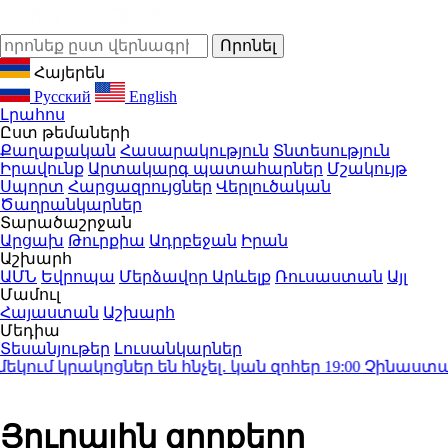
Հայերեն
Русский
English
Լրահոս
Ըստ թեմաների
Քաղաքական
Հասարակություն
Տնտեսություն
Իրավունք
Արտակարգ պատահարներ
Մշակույթ
Սպորտ
Հարցազրույցներ
Վերլուծական
Ծաղրանկարներ
Տարածաշրջան
Արցախ
Թուրքիա
Ադրբեջան
Իրան
Աշխարհ
ԱՄՆ
Եվրոպա
Մերձավոր Արևելք
Ռուսաստան
Այլ
Մամուլ
Հայաստան
Աշխարհ
Մեդիա
Տեսանյութեր
Լուսանկարներ
մ կրակոցներ են հնչել․ կան զոհեր
19:00
Չինաստանում
Յուրային զորքերը