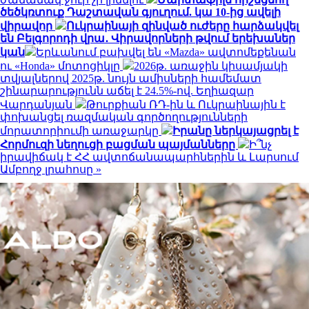
ծեծկռտուք Դաշտավան գյուղում. կա 10-ից ավելի
վիրավոր
Ուկրաինայի զինված ուժերը հարձակվել
են Բելգորոդի վրա․ Վիրավորների թվում երեխաներ
կան
Երևանում բախվել են «Mazda» ավտոմեքենան
ու «Honda» մոտոցիկլը
2026թ. առաջին կիսամյակի
տվյալներով 2025թ. նույն ամիսների համեմատ
շինարարությունն աճել է 24.5%-ով. Եղիազար
Վարդանյան
Թուրքիան ՌԴ-ին և Ուկրաինային է
փոխանցել ռազմական գործողությունների
մորատորիումի առաջարկը
Իրանը ներկայացրել է
Հորմուզի նեղուցի բացման պայմանները
Ի՞նչ
իրավիճակ է ՀՀ ավտոճանապարհներին և Լարսում
Ամբողջ լրահոսը »