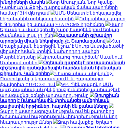
խնդիրների մասին
Նոր Ախուրյան, Նոր Կյանք,
Կառնուտ և Քեթի․ դպրոցական ճանապարհների
համար՝ 314 մլն դրամ
ԱՄՆ Սենատ է ներկայացվել
Լիբանանին օգնելու օրինագիծ
Ուկրաինան կարող
է Թուրքիայից ստանալ 70 ATACMS հրթիռներ
Վաղը
Երևանի և մարզերի մի շարք հասցեներում երկար
ժամանակ լույս չի լինի
Հայաստանի գլխավոր
պրոբլեմը միայն նիկոլիզմը չէ․ Շարմազանով
Հայ
Առաքելական եկեղեցին նշում է Սուրբ Աստվածածնի
վերափոխման տոնին նախորդող պահքի
Բարեկենդանը
Արտակարգ իրավիճակ՝ Սևանում.
Մանրամասներ
Օդեսան դարձել է ռուսաստանյան
գիշերային զանգվածային հարձակման հիմնական
թիրախը. Կան զոհեր
5 հաղթանակ անընդմեջ․
Ծառուկյանը վերադառնում է և բացահայտ
ֆավորիտ է UFC 331-ում
WP․ Պենտագոնը ԱՄՆ
պաշտպանական ընկերություններից պահանջել է
արագացնել զենքի արտադրությունը
Թուրքիան
կարող է Ուկրաինային փոխանցել ամերիկյան
բալիստիկ հրթիռներ․ հայտնի են քանակները
Տարոյի աստղագուշակություն. ում են քարտերը
խոստանում հաջողություն, փոփոխություն և նոր
հնարավորություններ
Ջուր հավաքեք. Երկար
ժամանակ ջուր չի լինելու
Մարտաֆիլմ հիշեցնող