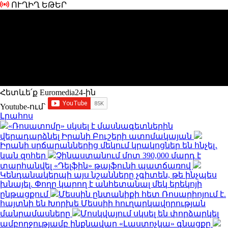
ՈՒՂԻՂ ԵԹԵՐ
Հետևե՛ք Euromedia24-ին
Youtube-ում`
Լրահոս
«Ռոսատոմը» սկսել է մասնագետներին
վերադարձնել Իրանի Բուշերի ատոմակայան
Իրանի սրճարաններից մեկում կրակոցներ են հնչել․
կան զոհեր
Չինաստանում մոտ 390,000 մարդ է
տարհանվել «Դելֆին» թայֆունի պատճառով
Կենդանակերպի այս նշանները չգիտեն, թե ինչպես
խնայել. Փողը կարող է անհետանալ մեկ երեկոյի
ընթացքում
Մեսսին ընտանիքի հետ Ռոսարիոյում է.
հայտնի են Խորխե Մեսսիի հուղարկավորության
մանրամասները
Մոսկվայում սկսել են փորձարկել
ամբողջությամբ ինքնավար «Լաստոչկա» գնացքը