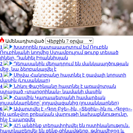
Ամենադիտված
1
Խստորեն դատապարտում եմ Ռուբեն
Ռուբինյանի կողմից Ստամբուլում թուրք տեսած
լինելը. Դանիել Իոաննիսյան
2
Դերասանին մեղադրում են մանկապղծության
մեջ․ նա ձերբակալվել է
3
Սիլվա Հակոբյանը հայտնել է ցավալի կորստի
մասին (Լուսանկար)
4
Նիկոլ Փաշինյանը հայտնել է առավոտյան
ստացած «տարօրինակ» նամակի մասին
5
Հասմիկ Կարապետյանի համարձակ
լուսանկարները՝ լողավազանից (լուսանկարներ)
6
Ավարտվել է «Գող Բջե»-ին, «Տեցիկ»-ին ու «Գոջո»-
ին առնչվող քրեական վարույթի նախաքննությունը.
ինչ է պարզվել
7
425 անձինք տեղափոխվել են ոստիկանություն․
հայտնաբերվել են զենք-զինամթերք, թմրամիջոց և