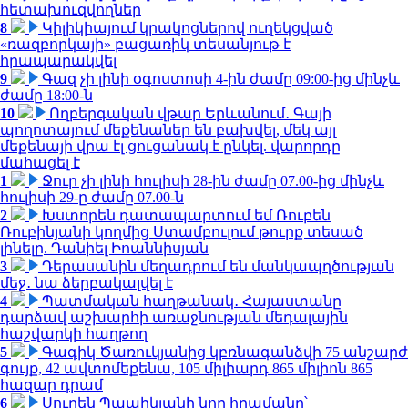
հետախուզվողներ
8
Կիլիկիայում կրակոցներով ուղեկցված
«ռազբորկայի» բացառիկ տեսանյութ է
հրապարակվել
9
Գազ չի լինի օգոստոսի 4-ին ժամը 09:00-ից մինչև
ժամը 18:00-ն
10
Ողբերգական վթար Երևանում․ Գայի
պողոտայում մեքենաներ են բախվել, մեկ այլ
մեքենայի վրա էլ ցուցանակ է ընկել. վարորդը
մահացել է
1
Ջուր չի լինի հուլիսի 28-ին ժամը 07.00-ից մինչև
հուլիսի 29-ը ժամը 07.00-ն
2
Խստորեն դատապարտում եմ Ռուբեն
Ռուբինյանի կողմից Ստամբուլում թուրք տեսած
լինելը. Դանիել Իոաննիսյան
3
Դերասանին մեղադրում են մանկապղծության
մեջ․ նա ձերբակալվել է
4
Պատմական հաղթանակ․ Հայաստանը
դարձավ աշխարհի առաջնության մեդալային
հաշվարկի հաղթող
5
Գագիկ Ծառուկյանից կբռնագանձվի 75 անշարժ
գույք, 42 ավտոմեքենա, 105 միլիարդ 865 միլիոն 865
հազար դրամ
6
Սուրեն Պապիկյանի նոր հրամանը՝