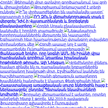
Հրդեհ՝ Թեհրանի մոտ գտնվող գործարանում. կա զոհ
և վիրավորներ
Թուրքիայում երկրաշարժ է տեղի
ունեցել
Ի՞նչ փոխարժեքներ են սահմանվել այսօր՝
օգոստոսի 9-ին
ՌԴ ԶՈւ-ն վերահսկողության տակ է
վերցրել ԴԺՀ-ի Վասյուտինսկոյե և Տորեցկոյե
բնակավայրերը
Հրդեհ Սոլակ բնակավայրում․
կանխվել է հրդեհի տարածումը
Նեթանյահուի
խորհրդականներին մեղադրել են Կատարին՝
Եգիպտոսի հետ խաղաղությունը վտանգող տվյալներ
փոխանցելու մեջ
Հռոմի պապը կոչ է արել
դադարեցնել Ուկրաինայում պատերազմը
Ցանկացած երկիր, որը կօգնի ԱՄՆ-ին Իրանի վրա
հարձակման գործում, կդառնա իրանական
հրթիռների թիրախ. Ալի Նիկզադ
Վրեժխնդիր լինելու
համար զինվել են ու դարանակալել եղբայրներին
պատկանող խանութի մոտ. Էջմիածնում կանխել են
հաշվեհարդարը
Իրանի գերագույն առաջնորդ
Խամենեին հանդիպել է Մասուդ Փեզեշքիանի հետ
Հայաստանյայց առաքելական սուրբ եկեղեցին հայց է
ներկայացրել՝ ընդդեմ Պետական եկամուտների
կոմիտեի
Ֆորլանը վերադառնում է այնտեղ, որտեղ
անջնջելի հետք է թողել․ ԱԱ-2010-ի լավագույն
ֆուտբոլիստը գլխավորել է Ուրուգվայի
հավաքականը
Զելենսկին հայտարարել է, որ շատ