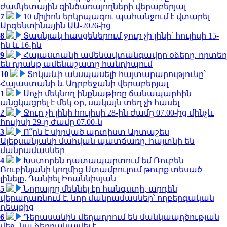
ժամկետային զինծառայողների վերաբերյալ
7
10 միլիոն երկրպագու պահանջում է վտարել
Արգենտինային ԱԱ-2026-ից
8
Տասնյակ հասցեներում ջուր չի լինի՝ հուլիսի 15-
ին և 16-ին
9
Հայաստանի ամենավտանգավոր օձերը. որտեղ
են դրանք ամենաշատը հանդիպում
10
Տոկաևի անսպասելի հայտարարությունը՝
Հայաստանի և Ադրբեջանի վերաբերյալ
1
Սոչի մեկնող ինքնաթիռը ճանապարհին
անցկացրել է մեկ օր, սակայն տեղ չի հասել
2
Ջուր չի լինի հուլիսի 28-ին ժամը 07.00-ից մինչև
հուլիսի 29-ը ժամը 07.00-ն
3
Ո՞րն է սիրված արտիստ Արտաշես
Ալեքսանյանի մահվան պատճառը. հայտնի են
մանրամասներ
4
Խստորեն դատապարտում եմ Ռուբեն
Ռուբինյանի կողմից Ստամբուլում թուրք տեսած
լինելը. Դանիել Իոաննիսյան
5
Նորայրը մեկնել էր հանգստի, արդեն
վերադառնում է. նոր մանրամասներ՝ ողբերգական
դեպքից
6
Դերասանին մեղադրում են մանկապղծության
մեջ․ նա ձերբակալվել է