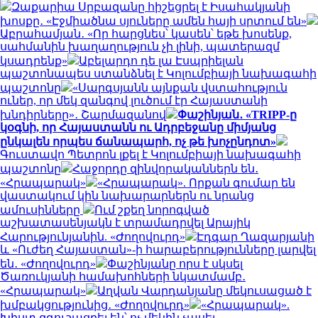
Զաքարիա Սրբազանը հիշեցրել է Իսահակյանի
խոսքը․ «Էջմիածնա սյուները ամեն հայի սրտում են»
Աբրահամյան․ «Որ հարցնես՝ կասեն՝ եթե խոսենք,
սահմանին խաղաղություն չի լինի, պատերազմ
կսադրենք»
Աբելարդո դե լա Էսպրիելան
պաշտոնապես ստանձնել է Կոլումբիայի նախագահի
պաշտոնը
«Սարգսյանն այնքան վստահություն
ուներ, որ մեկ զանգով լուծում էր Հայաստանի
խնդիրները»․ Շարմազանով
Փաշինյան․ «TRIPP-ը
կօգնի, որ Հայաստանն ու Ադրբեջանը միմյանց
ընկալեն որպես ճանապարհ, ոչ թե խոչընդոտ»
Գուստավո Պետրոն լքել է Կոլումբիայի նախագահի
պաշտոնը
Հաջորդը զինվորականներն են․
«Հրապարակ»
«Հրապարակ». Որքան գումար են
վաստակում կին նախարարներն ու նրանց
ամուսինները
Ում շքեղ նորոգված
աշխատասենյակն է տրամադրվել Արայիկ
Հարությունյանին. «Ժողովուրդ»
Էդգար Ղազարյանի
և «Ուժեղ Հայաստան»-ի հարաբերությունները լարվել
են․ «Ժողովուրդ»
Փաշինյանը որս է սկսել
Ծառուկյանի համախոհների նկատմամբ․
«Հրապարակ»
Աղվան Վարդանյանը մեկուսացած է
խմբակցությունից․ «Ժողովուրդ»
«Հրապարակ».
Խիստ զգուշացրել են՝ ոչ մեկին չասել