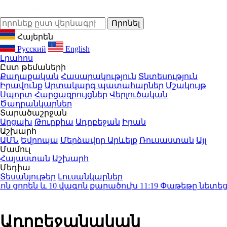
Հայերեն
Русский
English
Լրահոս
Ըստ թեմաների
Քաղաքական
Հասարակություն
Տնտեսություն
Իրավունք
Արտակարգ պատահարներ
Մշակույթ
Սպորտ
Հարցազրույցներ
Վերլուծական
Ծաղրանկարներ
Տարածաշրջան
Արցախ
Թուրքիա
Ադրբեջան
Իրան
Աշխարհ
ԱՄՆ
Եվրոպա
Մերձավոր Արևելք
Ռուսաստան
Այլ
Մամուլ
Հայաստան
Աշխարհ
Մեդիա
Տեսանյութեր
Լուսանկարներ
որեն և 10 վագոն քարածուխ
11:19
Փաթեթը նետեց տան
Ադրբեջանական