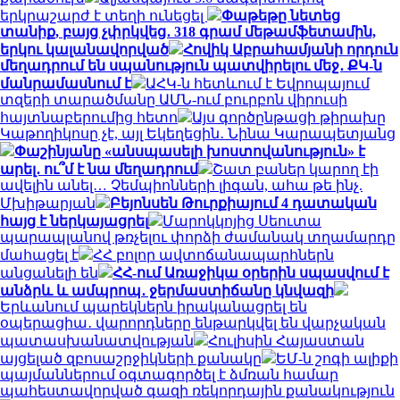
երկրաշարժ է տեղի ունեցել
Փաթեթը նետեց
տանիք, բայց չփրկվեց․ 318 գրամ մեթամֆետամին,
երկու կալանավորված
Հովիկ Աբրահամյանի որդուն
մեղադրում են սպանություն պատվիրելու մեջ․ ՔԿ-ն
մանրամասնում է
ԱՀԿ-ն հետևում է Եվրոպայում
տզերի տարածմանը ԱՄՆ-ում բուրբոն վիրուսի
հայտնաբերումից հետո
Այս գործընթացի թիրախը
Կաթողիկոսը չէ, այլ Եկեղեցին․ Նինա Կարապետյանց
Փաշինյանը «անսպասելի խոստովանություն» է
արել․ ու՞մ է նա մեղադրում
Շատ բաներ կարող էի
ավելին անել… Չեմպիոնների լիգան, ահա թե ինչ.
Մխիթարյան
Բեյոնսեն Թուրքիայում 4 դատական
հայց է ներկայացրել
Մարոկկոյից Սեուտա
պարապլանով թռչելու փորձի ժամանակ տղամարդը
մահացել է
ՀՀ բոլոր ավտոճանապարհներն
անցանելի են
ՀՀ-ում Առաջիկա օրերին սպասվում է
անձրև և ամպրոպ․ ջերմաստիճանը կնվազի
Երևանում պարեկներն իրականացրել են
օպերացիա․ վարորդները ենթարկվել են վարչական
պատասխանատվության
Հուլիսին Հայաստան
այցելած զբոսաշրջիկների քանակը
ԵՄ-ն շոգի ալիքի
պայմաններում օգտագործել է ձմռան համար
պահեստավորված գազի ռեկորդային քանակություն