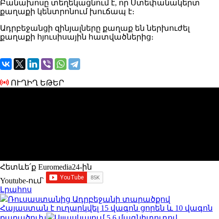
Բանախոսը տեղեկացնում է, որ Ստեփանակերտ
քաղաքի կենտրոնում խուճապ է։
Ադրբեջանցի զինյալները քաղաք են ներխուժել
քաղաքի հյուսիսային հատվածներից։
ՈՒՂԻՂ ԵԹԵՐ
Հետևե՛ք Euromedia24-ին
Youtube-ում`
Լրահոս
Ռուսաստանից Ադրբեջանի տարածքով
Հայաստան է ուղարկվել 15 վագոն ցորեն և 10 վագոն
քարածուխ
Ալյասկայում 5.6 մագնիտուդով