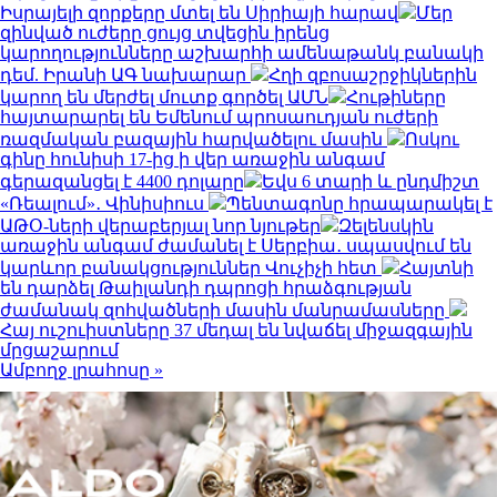
Իսրայելի զորքերը մտել են Սիրիայի հարավ
Մեր
զինված ուժերը ցույց տվեցին իրենց
կարողությունները աշխարհի ամենաթանկ բանակի
դեմ. Իրանի ԱԳ նախարար
Հղի զբոսաշրջիկներին
կարող են մերժել մուտք գործել ԱՄՆ
Հութիները
հայտարարել են Եմենում պրոսաուդյան ուժերի
ռազմական բազային հարվածելու մասին
Ոսկու
գինը հունիսի 17-ից ի վեր առաջին անգամ
գերազանցել է 4400 դոլարը
Եվս 6 տարի և ընդմիշտ
«Ռեալում»․ Վինիսիուս
Պենտագոնը հրապարակել է
ԱԹՕ-ների վերաբերյալ նոր նյութեր
Զելենսկին
առաջին անգամ ժամանել է Սերբիա․ սպասվում են
կարևոր բանակցություններ Վուչիչի հետ
Հայտնի
են դարձել Թաիլանդի դպրոցի հրաձգության
ժամանակ զոհվածների մասին մանրամասները
Հայ ուշուիստները 37 մեդալ են նվաճել միջազգային
մրցաշարում
Ամբողջ լրահոսը »