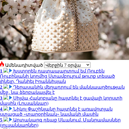
Ամենադիտված
1
Խստորեն դատապարտում եմ Ռուբեն
Ռուբինյանի կողմից Ստամբուլում թուրք տեսած
լինելը. Դանիել Իոաննիսյան
2
Դերասանին մեղադրում են մանկապղծության
մեջ․ նա ձերբակալվել է
3
Սիլվա Հակոբյանը հայտնել է ցավալի կորստի
մասին (Լուսանկար)
4
Նիկոլ Փաշինյանը հայտնել է առավոտյան
ստացած «տարօրինակ» նամակի մասին
5
Արտակարգ դեպք Սևանում. Մանրամասներ
(լուսանկարներ)