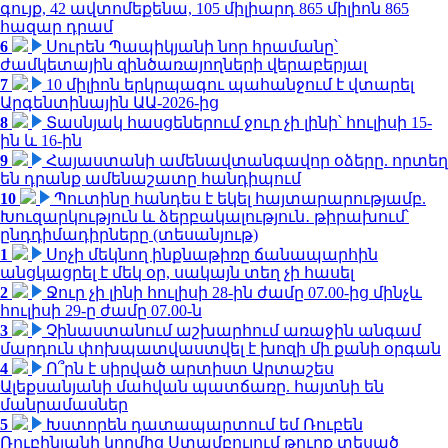
գույք, 42 ավտոմեքենա, 105 միլիարդ 865 միլիոն 865
հազար դրամ
6
Սուրեն Պապիկյանի նոր հրամանը՝
ժամկետային զինծառայողների վերաբերյալ
7
10 միլիոն երկրպագու պահանջում է վտարել
Արգենտինային ԱԱ-2026-ից
8
Տասնյակ հասցեներում ջուր չի լինի՝ հուլիսի 15-
ին և 16-ին
9
Հայաստանի ամենավտանգավոր օձերը. որտեղ
են դրանք ամենաշատը հանդիպում
10
Պուտինը հանդես է եկել հայտարարությամբ.
Խուզարկություն և ձերբակալություն․ թիրախում՝
ընդդիմադիրները (տեսանյութ)
1
Սոչի մեկնող ինքնաթիռը ճանապարհին
անցկացրել է մեկ օր, սակայն տեղ չի հասել
2
Ջուր չի լինի հուլիսի 28-ին ժամը 07.00-ից մինչև
հուլիսի 29-ը ժամը 07.00-ն
3
Չինաստանում աշխարհում առաջին անգամ
մարդուն փոխպատվաստվել է խոզի մի քանի օրգան
4
Ո՞րն է սիրված արտիստ Արտաշես
Ալեքսանյանի մահվան պատճառը. հայտնի են
մանրամասներ
5
Խստորեն դատապարտում եմ Ռուբեն
Ռուբինյանի կողմից Ստամբուլում թուրք տեսած