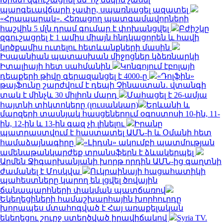
պարգեւավճարի չափը, սպառնացել ազատել
«Հրապարակ». Հեռացող պատգամավորների
հաշվին 5 մլն դրամ գումար է փոխանցվել
Բժիշկը
զգուշացրել է 1 ամիս միայն հնդկացորեն և հավի
կրծքամիս ուտելու հետևանքների մասին
Իսպանիան պատասխան միջոցներ կձեռնարկի
Իտալիայի հետ սահմանին
Կոնգոյում էբոլայի
դեպքերի թիվը գերազանցել է 4000-ը
«Դոլֆին»
թայֆունը շարժվում է դեպի Չինաստան․ վտանգի
տակ է մինչև 30 միլիոն մարդ
Մահացել է 26-ամյա
հայտնի տիկտոկերը (լուսանկար)
Երևանի և
մարզերի տասնյակ հասցեներում օգոստոսի 10-ին, 11-
ին, 12-ին և 13-ին գազ չի լինելու
Իրանը
պատրաստվում է հաստատել ԱՄՆ-ի և Օմանի հետ
համաձայնագիրը
«Լիդսն» ակումբի պատմության
ամենաթանկարժեք տրանսֆերն է ձևակերպել
Արմեն Ջիգարխանյանի խորթ որդին ԱՄՆ-ից գաղտնի
ժամանել է Մոսկվա
Ուկրաինայի հացահատիկի
պահեստները կարող են լցվել ծովային
ճանապարհների փակման պատճառով
Եկեղեցիների համաշխարհային խորհուրդը
խորապես մտահոգված է Հայ առաքելական
եկեղեցու շուրջ ստեղծված իրավիճակով
Syria TV.