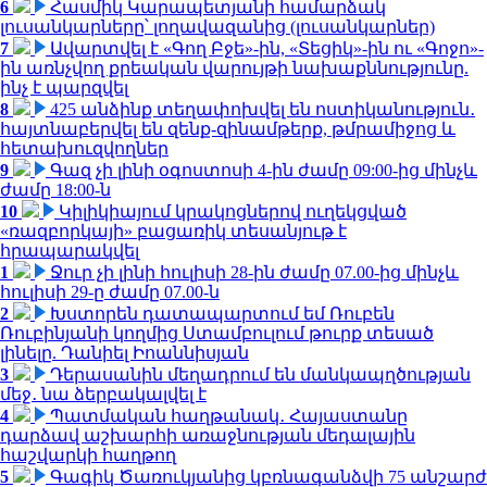
6
Հասմիկ Կարապետյանի համարձակ
լուսանկարները՝ լողավազանից (լուսանկարներ)
7
Ավարտվել է «Գող Բջե»-ին, «Տեցիկ»-ին ու «Գոջո»-
ին առնչվող քրեական վարույթի նախաքննությունը.
ինչ է պարզվել
8
425 անձինք տեղափոխվել են ոստիկանություն․
հայտնաբերվել են զենք-զինամթերք, թմրամիջոց և
հետախուզվողներ
9
Գազ չի լինի օգոստոսի 4-ին ժամը 09:00-ից մինչև
ժամը 18:00-ն
10
Կիլիկիայում կրակոցներով ուղեկցված
«ռազբորկայի» բացառիկ տեսանյութ է
հրապարակվել
1
Ջուր չի լինի հուլիսի 28-ին ժամը 07.00-ից մինչև
հուլիսի 29-ը ժամը 07.00-ն
2
Խստորեն դատապարտում եմ Ռուբեն
Ռուբինյանի կողմից Ստամբուլում թուրք տեսած
լինելը. Դանիել Իոաննիսյան
3
Դերասանին մեղադրում են մանկապղծության
մեջ․ նա ձերբակալվել է
4
Պատմական հաղթանակ․ Հայաստանը
դարձավ աշխարհի առաջնության մեդալային
հաշվարկի հաղթող
5
Գագիկ Ծառուկյանից կբռնագանձվի 75 անշարժ