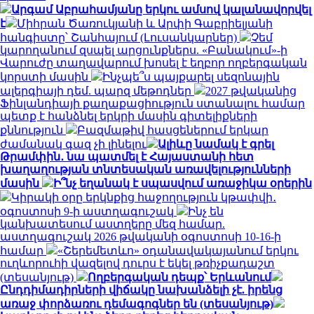
Արգամ Աբրահամյանը երկու ամսով կալանավորվել
է
Միհրան Ծառուկյանի և Արփի Գաբրիելյանի
հանգիստը՝ Շանհայում (Լուսանկարներ)
Չեմ
կարողանում զսպել արցունքներս. «Բանակում»-ի
Վարուժը տաղավարում խոսել է եղբոր ողբերգական
կորստի մասին
Ինչպե՞ս պայքարել սեզոնային
ալերգիայի դեմ. պարզ մեթոդներ
2027 թվականից
Ֆինլանդիայի քաղաքացիություն ստանալու համար
պետք է հանձնել երկրի մասին գիտելիքների
քննություն
Բազմաթիվ հասցեներում երկար
ժամանակ գազ չի լինելու
Ալիևը նամակ է գրել
Թրամփին․ նա պատմել է Հայաստանի հետ
խաղաղության տնտեսական առավելությունների
մասին
Ի՞նչ եղանակ է սպասվում առաջիկա օրերին
Կիրակի օրը երկնքից հաջողություն կթափվի․
օգոստոսի 9-ի աստղագուշակ
Ինչ են
կանխատեսում աստղերը մեզ համար.
աստղագուշակ 2026 թվականի օգոստոսի 10-16-ի
համար
«Շերեմետևո» օդանավակայանում երկու
ուղևորուհի վազելով դուրս է եկել թռիչքադաշտ
(տեսանյութ)
Ողբերգական դեպք՝ Երևանում
Ընդդիմադիրների վիճակը նախանձելի չէ. իրենց
առաջ փորձառու դեմագոգներ են (տեսանյութ)