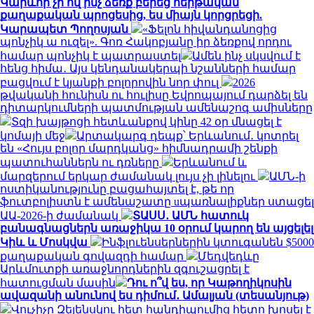
Կարևոր չի ով ինչ ձեռք բերեց հերթական
քաղաքական պրոցեսից, ես միայն կորցրեցի.
Կարապետ Պողոսյան
«Ֆելոն հիվանդանոցից
պոնչիկ ա ուզել». Գոռ Հակոբյանը իր ձեռքով որդու
համար պոնչիկ է պատրաստել
Ամեն ինչ սկսվում է
հենց հիմա․ Այս կենդանակերպի նշանների համար
բացվում է կյանքի բոլորովին նոր փուլ
2026
թվականի հունիսն ու հուլիսը Եվրոպայում դարձել են
դիտարկումների պատմության ամենաշոգ ամիսները
Տզի խայթոցի հետևանքով կինը 42 օր մնացել է
կոմայի մեջ
Արտակարգ դեպք՝ Երևանում․ կոտրել
են «Հույս բոլոր մարդկանց» հիմնադրամի շենքի
պատուհաններն ու դռները
Երևանում և
մարզերում երկար ժամանակ լույս չի լինելու
ԱՄՆ-ի
ոստիկանությունը բացահայտել է, թե որ
ֆուտբոլիստն է ամենաշատը uպառնալիքներ ստացել
ԱԱ-2026-ի ժամանակ
ՏԱՍՍ․ ԱՄՆ հատուկ
բանագնացներն առաջիկա 10 օրում կարող են այցելել
Կիև և Մոսկվա
Ինֆլուենսերներին կտուգանեն $5000
քաղաքական գովազդի համար
Մեդվեդևը
Արևմուտքի առաջնորդներին զգուշացրել է
հատուցման մասին
Դու ո՞վ ես, որ Կաթողիկոսին
ավազանի անունով ես դիմում․ Ամալյան (տեսանյութ)
Վուչիչը Զելենսկու հետ հանդիպումից հետո խոսել է