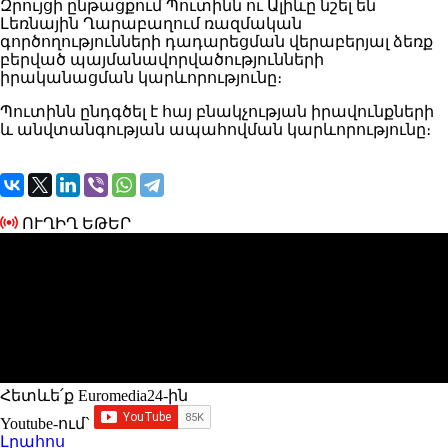
Զրույցի ընթացքում Պուտինն ու Ալիևը նշել են
Լեռնային Ղարաբաղում ռազմական
գործողությունների դադարեցման վերաբերյալ ձեռք
բերված պայմանավորվածությունների
իրականացման կարևորությունը։
Պուտինն ընդգծել է հայ բնակչության իրավունքների
և անվտանգության ապահովման կարևորությունը։
ՈՒՂԻՂ ԵԹԵՐ
Հետևե՛ք Euromedia24-ին
Youtube-ում`
Լրահոս