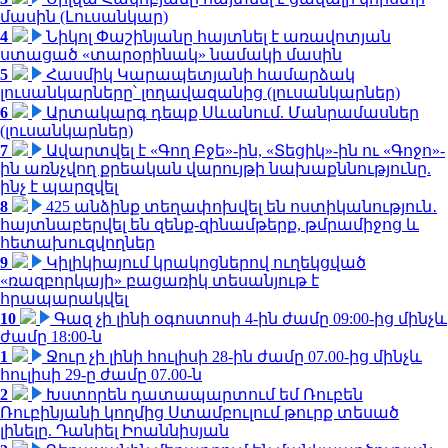
մասին (Լուսանկար)
4
Նիկոլ Փաշինյանը հայտնել է առավոտյան
ստացած «տարօրինակ» նամակի մասին
5
Հասմիկ Կարապետյանի համարձակ
լուսանկարները՝ լողավազանից (լուսանկարներ)
6
Արտակարգ դեպք Սևանում. Մանրամասներ
(լուսանկարներ)
7
Ավարտվել է «Գող Բջե»-ին, «Տեցիկ»-ին ու «Գոջո»-
ին առնչվող քրեական վարույթի նախաքննությունը.
ինչ է պարզվել
8
425 անձինք տեղափոխվել են ոստիկանություն․
հայտնաբերվել են զենք-զինամթերք, թմրամիջոց և
հետախուզվողներ
9
Կիլիկիայում կրակոցներով ուղեկցված
«ռազբորկայի» բացառիկ տեսանյութ է
հրապարակվել
10
Գազ չի լինի օգոստոսի 4-ին ժամը 09:00-ից մինչև
ժամը 18:00-ն
1
Ջուր չի լինի հուլիսի 28-ին ժամը 07.00-ից մինչև
հուլիսի 29-ը ժամը 07.00-ն
2
Խստորեն դատապարտում եմ Ռուբեն
Ռուբինյանի կողմից Ստամբուլում թուրք տեսած
լինելը. Դանիել Իոաննիսյան