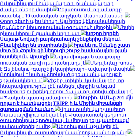
Ուկրաինայում հակամարտության ավարտի
ժամկետների մասին
Բելառուսում տղամարդը
սպանել է 10 ամսական աղջկան. Մանրամասներ
Փողը գետի պես կհոսի. Այս երեք կենդանակերպի
նշանները կհարստանան օգոստոսի վերջին
Մեսիի
ընտանիքում՝ ցավալի կորուստ
Խոշոր հրդեհ
Սայաթ Նովայի բարձրահարկ շենքերից մեկում.
Բնակիչներ են տարհանվել
Իրանն ու Օմանը շատ
մոտ են Հորմուզի նեղուցի շուրջ համաձայնության
հասնելուն․ Արաղչի
Եվրամիության պայքարը
ռուսական գազի դեմ դանդաղել է
Մեդվեդևը խոսել
է Զելենսկու «գարշելի կարիերայի» ավարտի մասին
Որոնվում է նախաձեռնված քրեական վարույթի
շրջանակներում
Հիշեք, տիկին․ կան մայրեր, որ
հնարավորություն չեն ունեցել վերջին անգամ
համբուրելու իրենց որդու ճակատը. զոհվածի մայրը՝
ՔՊ-ական պատգամավորին
Ռուբիո․ ԱՄՆ-ը 201 մլն
դոլար է հատկացրել TRIPP-ի և Միջին միջանցքի
զարգացման համար
Վրաստանի վարչապետը
Սաակաշվիլուն անվանել է «խայտառակ կեղտոտ
օտարերկրյա գործակալ» և մեղադրել պատերազմ
սանձազերծելու մեջ
Սերբիայում աջակցել են
Ուկրաինայի տարածքային ամբողջականությանը