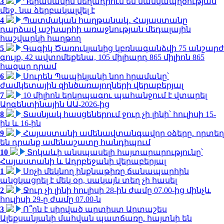
3
Դերասանին մեղադրում են մանկապղծության
մեջ․ նա ձերբակալվել է
4
Պատմական հաղթանակ․ Հայաստանը
դարձավ աշխարհի առաջնության մեդալային
հաշվարկի հաղթող
5
Գագիկ Ծառուկյանից կբռնագանձվի 75 անշարժ
գույք, 42 ավտոմեքենա, 105 միլիարդ 865 միլիոն 865
հազար դրամ
6
Սուրեն Պապիկյանի նոր հրամանը՝
ժամկետային զինծառայողների վերաբերյալ
7
10 միլիոն երկրպագու պահանջում է վտարել
Արգենտինային ԱԱ-2026-ից
8
Տասնյակ հասցեներում ջուր չի լինի՝ հուլիսի 15-
ին և 16-ին
9
Հայաստանի ամենավտանգավոր օձերը. որտեղ
են դրանք ամենաշատը հանդիպում
10
Տոկաևի անսպասելի հայտարարությունը՝
Հայաստանի և Ադրբեջանի վերաբերյալ
1
Սոչի մեկնող ինքնաթիռը ճանապարհին
անցկացրել է մեկ օր, սակայն տեղ չի հասել
2
Ջուր չի լինի հուլիսի 28-ին ժամը 07.00-ից մինչև
հուլիսի 29-ը ժամը 07.00-ն
3
Ո՞րն է սիրված արտիստ Արտաշես
Ալեքսանյանի մահվան պատճառը. հայտնի են