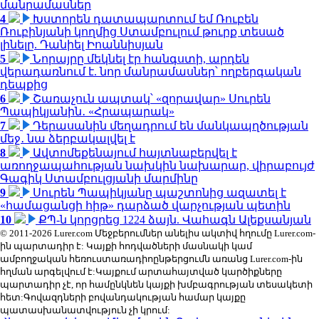
մանրամասներ
4
Խստորեն դատապարտում եմ Ռուբեն
Ռուբինյանի կողմից Ստամբուլում թուրք տեսած
լինելը. Դանիել Իոաննիսյան
5
Նորայրը մեկնել էր հանգստի, արդեն
վերադառնում է. նոր մանրամասներ՝ ողբերգական
դեպքից
6
Շառաչուն ապտակ՝ «զորավար» Սուրեն
Պապիկյանին․ «Հրապարակ»
7
Դերասանին մեղադրում են մանկապղծության
մեջ․ նա ձերբակալվել է
8
Ավտոմեքենայում հայտնաբերվել է
առողջապահության նախկին նախարար, վիրաբույժ
Գագիկ Ստամբուլցյանի մարմինը
9
Սուրեն Պապիկյանը պաշտոնից ազատել է
«համացանցի հիթ» դարձած վարչության պետին
10
ՔՊ-ն կորցրեց 1224 ձայն. Վահագն Ալեքսանյան
© 2011-2026 Lurer.com Մեջբերումներ անելիս ակտիվ հղումը Lurer.com-
ին պարտադիր է: Կայքի հոդվածների մասնակի կամ
ամբողջական հեռուստառադիոընթերցումն առանց Lurer.com-ին
հղման արգելվում է:Կայքում արտահայտված կարծիքները
պարտադիր չէ, որ համընկնեն կայքի խմբագրության տեսակետի
հետ:Գովազդների բովանդակության համար կայքը
պատասխանատվություն չի կրում: