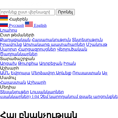
Հայերեն
Русский
English
Լրահոս
Ըստ թեմաների
Քաղաքական
Հասարակություն
Տնտեսություն
Իրավունք
Արտակարգ պատահարներ
Մշակույթ
Սպորտ
Հարցազրույցներ
Վերլուծական
Ծաղրանկարներ
Տարածաշրջան
Արցախ
Թուրքիա
Ադրբեջան
Իրան
Աշխարհ
ԱՄՆ
Եվրոպա
Մերձավոր Արևելք
Ռուսաստան
Այլ
Մամուլ
Հայաստան
Աշխարհ
Մեդիա
Տեսանյութեր
Լուսանկարներ
անկարներ)
1:04
Չեմ կարողանում զսպել արցունքներս.
Հայ բնակչության