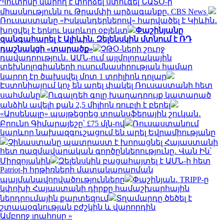
Պուտինը կարող է փորձել ստուգել ՆԱՏՕ-ի
միասնությունն ու Թրամփի արձագանքը. CBS News
Ռուսաստանը «Իսկանդերներով» հարվածել է Կիևին․
խոցվել է երկու կարևոր օբյեկտ
Փաշինյանը
զանգահարել է Ալիևին. Զելենսկին մտնում է ՌԴ
դաշնակցի «տարածք»
ՉԹՕ-ների շուրջ
դավադրություն․ ԱՄՆ-ում այլմոլորակային
տեխնոլոգիաների ուսումնասիրության համար
կարող էր ծախսվել մոտ 1 տրիլիոն դոլար
Էստոնիայում կոչ են արել փակել Ռուսաստանի հետ
սահմանը
Ուգալդեի գոլը խաղադրույք կատարած
անձին ավելի քան 2,5 միլիոն ռուբլի է բերել
«Արսենալը» պայթեցրեց տրանսֆերային շուկան․
Բրունո Գիմարայեշը՝ £75 մլն-ով
Ռուսաստանում
կարևոր նախազգուշացում են արել Եվրամիությանը
Չինաստանը պատրաստ է խորացնել Հայաստանի
հետ ռազմավարական գործընկերությունը․ Վան Ին՝
Միրզոյանին
Զելենսկին բացահայտել է ԱՄՆ-ի հետ
Patriot-ի հրթիռների մատակարարման
պայմանավորվածությունները
Փաշինյան․ TRIPP-ը
կփոխի Հայաստանի դիրքը համաշխարհային
ներդրումային քարտեզում
Տղամարդը ծեծել է
շտապօգնության բժշկին և վարորդին
Ամբողջ լրահոսը »