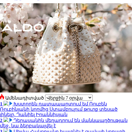
Ամենադիտված
1
Խստորեն դատապարտում եմ Ռուբեն
Ռուբինյանի կողմից Ստամբուլում թուրք տեսած
լինելը. Դանիել Իոաննիսյան
2
Դերասանին մեղադրում են մանկապղծության
մեջ․ նա ձերբակալվել է
3
Սիլվա Հակոբյանը հայտնել է ցավալի կորստի