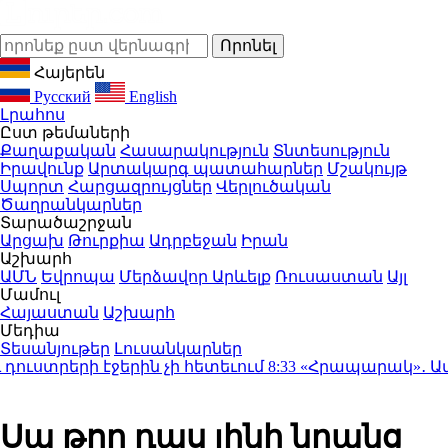
Հայերեն
Русский
English
Լրահոս
Ըստ թեմաների
Քաղաքական
Հասարակություն
Տնտեսություն
Իրավունք
Արտակարգ պատահարներ
Մշակույթ
Սպորտ
Հարցազրույցներ
Վերլուծական
Ծաղրանկարներ
Տարածաշրջան
Արցախ
Թուրքիա
Ադրբեջան
Իրան
Աշխարհ
ԱՄՆ
Եվրոպա
Մերձավոր Արևելք
Ռուսաստան
Այլ
Մամուլ
Հայաստան
Աշխարհ
Մեդիա
Տեսանյութեր
Լուսանկարներ
ւստրերի էջերին չի հետեւում
8:33
«Հրապարակ»․ Ամեն մե
Սա թող դաս լինի նրանց