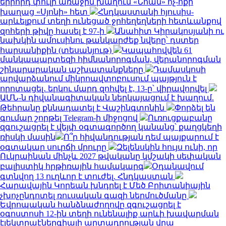
երրորդ փուլի առաջին խաղում «Նոան» ոչ-ոքի
խաղաց «Սյոնի» հետ
Հնդկաստանի հյուսիս-
արևելքում տեղի ունեցած ջրհեղեղների հետևանքով
զոհերի թիվը հասել է 97-ի
Անահիտ Կիրակոսյանի ու
նախկին ամուսինու թանկարժեք նվերը՝ դստեր
հարսանիքին (տեսանյութ)
Կապահովվեն 61
մանկապարտեզի հիմնանորոգման, վերանորոգման
շինարարական աշխատանքները
Դամասկոսի
արվարձանում միկրոավտոբուսում պայթյուն է
որոտացել․ երկու մարդ զոհվել է, 13-ը՝ վիրավորվել
ԱՄՆ-ն դիվանագիտական ներկայացում է խաղում.
Թեհրանը քննադատել է Վաշինգտոնին
Փորձել են
գումար շորթել Telegram-ի միջոցով
Ուռուցքաբանը
զգուշացրել է վեյփ օգտագործող կանանց՝ քաղցկեղի
ռիսկի մասին
Ո՞ր հիվանդության դեմ պայքարում է
օգտակար սուրճի մրուրը
Զելենսկին հույս ունի, որ
Ուկրաինան մինչև 2027 թվականը կմշակի սեփական
բալիստիկ հրթիռային համակարգ
Օդանավում
գտնվող 13 ուղևոր է տուժել. Հնդկաստան
Հարավային Կորեան խնդրել է Մեծ Բրիտանիային
չխոչընդոտել ռուսական գազի ներմուծմանը
Եվրոպական հանձնաժողովը զգուշացրել է
օգոստոսի 12-ին տեղի ունենալիք արևի խավարման
էլեկտրաէներգիայի արտադրության վրա