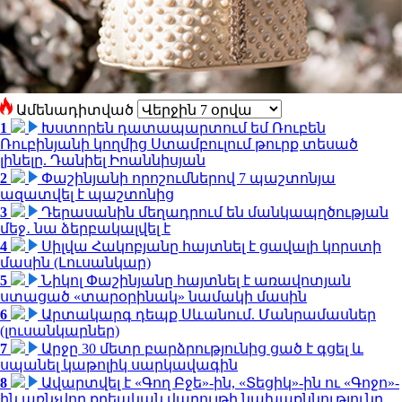
Ամենադիտված
1
Խստորեն դատապարտում եմ Ռուբեն
Ռուբինյանի կողմից Ստամբուլում թուրք տեսած
լինելը. Դանիել Իոաննիսյան
2
Փաշինյանի որոշումներով 7 պաշտոնյա
ազատվել է պաշտոնից
3
Դերասանին մեղադրում են մանկապղծության
մեջ․ նա ձերբակալվել է
4
Սիլվա Հակոբյանը հայտնել է ցավալի կորստի
մասին (Լուսանկար)
5
Նիկոլ Փաշինյանը հայտնել է առավոտյան
ստացած «տարօրինակ» նամակի մասին
6
Արտակարգ դեպք Սևանում. Մանրամասներ
(լուսանկարներ)
7
Արջը 30 մետր բարձրությունից ցած է գցել և
սպանել կաթոլիկ սարկավագին
8
Ավարտվել է «Գող Բջե»-ին, «Տեցիկ»-ին ու «Գոջո»-
ին առնչվող քրեական վարույթի նախաքննությունը.