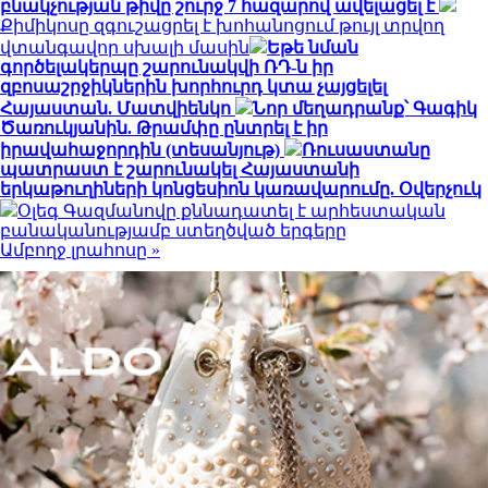
բնակչության թիվը շուրջ 7 հազարով ավելացել է
Քիմիկոսը զգուշացրել է խոհանոցում թույլ տրվող
վտանգավոր սխալի մասին
Եթե նման
գործելակերպը շարունակվի ՌԴ-ն իր
զբոսաշրջիկներին խորհուրդ կտա չայցելել
Հայաստան. Մատվիենկո
Նոր մեղադրանք՝ Գագիկ
Ծառուկյանին. Թրամփը ընտրել է իր
իրավահաջորդին (տեսանյութ)
Ռուսաստանը
պատրաստ է շարունակել Հայաստանի
երկաթուղիների կոնցեսիոն կառավարումը. Օվերչուկ
Օլեգ Գազմանովը քննադատել է արհեստական
բանականությամբ ստեղծված երգերը
Ամբողջ լրահոսը »