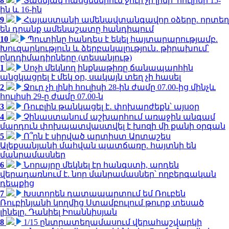
8
Տասնյակ հասցեներում ջուր չի լինի՝ հուլիսի 15-
ին և 16-ին
9
Հայաստանի ամենավտանգավոր օձերը. որտեղ
են դրանք ամենաշատը հանդիպում
10
Պուտինը հանդես է եկել հայտարարությամբ.
Խուզարկություն և ձերբակալություն․ թիրախում՝
ընդդիմադիրները (տեսանյութ)
1
Սոչի մեկնող ինքնաթիռը ճանապարհին
անցկացրել է մեկ օր, սակայն տեղ չի հասել
2
Ջուր չի լինի հուլիսի 28-ին ժամը 07.00-ից մինչև
հուլիսի 29-ը ժամը 07.00-ն
3
Ռուբլին թանկացել է․ փոխարժեքն՝ այսօր
4
Չինաստանում աշխարհում առաջին անգամ
մարդուն փոխպատվաստվել է խոզի մի քանի օրգան
5
Ո՞րն է սիրված արտիստ Արտաշես
Ալեքսանյանի մահվան պատճառը. հայտնի են
մանրամասներ
6
Նորայրը մեկնել էր հանգստի, արդեն
վերադառնում է. նոր մանրամասներ՝ ողբերգական
դեպքից
7
Խստորեն դատապարտում եմ Ռուբեն
Ռուբինյանի կողմից Ստամբուլում թուրք տեսած
լինելը. Դանիել Իոաննիսյան
8
1/15 ընտրատեղամասում վերահաշվարկի