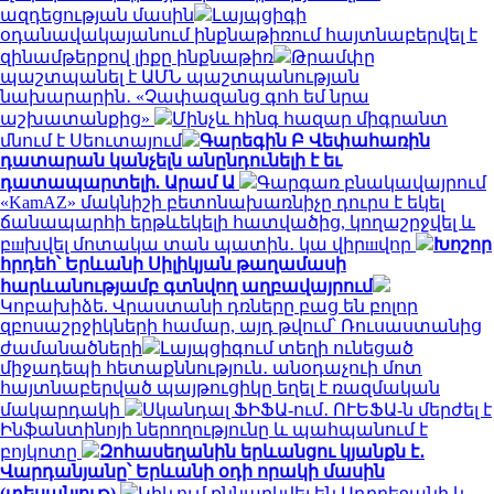
ազդեցության մասին
Լայպցիգի
օդանավակայանում ինքնաթիռում հայտնաբերվել է
զինամթերքով լիքը ինքնաթիռ
Թրամփը
պաշտպանել է ԱՄՆ պաշտպանության
նախարարին․ «Չափազանց գոհ եմ նրա
աշխատանքից»
Մինչև հինգ հազար միգրանտ
մնում է Սեուտայում
Գարեգին Բ Վեփահառին
դատարան կանչելն անընդունելի է եւ
դատապարտելի. Արամ Ա
Գարգառ բնակավայրում
«KamAZ» մակնիշի բետոնախառնիչը դուրս է եկել
ճանապարհի երթևեկելի հատվածից, կողաշրջվել և
բшխվել մոտակա տան պատին․ կա վիրшվոր
Խոշոր
հրդեհ՝ Երևանի Սիլիկյան թաղամասի
հարևանությամբ գտնվող աղբավայրում
Կոբախիձե. Վրաստանի դռները բաց են բոլոր
զբոսաշրջիկների համար, այդ թվում՝ Ռուսաստանից
ժամանածների
Լայպցիգում տեղի ունեցած
միջադեպի հետաքննություն․ անօդաչուի մոտ
հայտնաբերված պայթուցիկը եղել է ռազմական
մակարդակի
Սկանդալ ՖԻՖԱ-ում․ ՈՒԵՖԱ-ն մերժել է
Ինֆանտինոյի ներողությունը և պահպանում է
բոյկոտը
Զոհասեղանին երևանցու կյանքն է․
Վարդանյանը՝ Երևանի օդի որակի մասին
(տեսանյութ)
Կիևում քննարկվել են Ադրբեջանի և