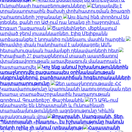
Ուկրաինայի հարաբերությունները
Ընդլայնվել է
տրանսպորտային ծախսի փոխհատուցման ծրագրի
շահառուների շրջանակը
Այս ձևով ինձ փորձում են
լռեցնել, քանի որ ԱԺ-ում դա նրանց չի հաջողվում․
Էդգար Ղազարյան
Ծաղկեփնջեր, մեքենայում
արված ջերմ լուսանկարներ. Էլիզ Մելիքյանն
արձագանքել է կողակից ունենալու մասին հարցին
Թրամփը փակ հանդիպում է անցկացրել ԱՄՆ
հետախուզական համայնքի ղեկավարների հետ
Իտալիայի 27 քաղաքներում տապի պատճառով
վտանգավորության առավելագույն մակարդակ է
հայտարարվել
Կոչ ենք անում իշխանություններին
առաջնորդվել բացառապես օրինականության
սկզբունքներով. բարձրաստիճան հոգեւորականների
հայտարարությունը
Ձեր առաջնորդությամբ ՀՀ
Կառավարությունը կշարունակի կառուցողական դեր
խաղալ տարածաշրջանային խաղաղության
գործում. Գուտերեշը՝ Փաշինյանին
ՌԴ ԱԳՆ-ում
գնահատել են Լեհաստանի և Ուկրաինայի
տարաձայնությունների ազդեցությունը Կիևին
աջակցության վրա
Քոչարյանի, Սարգսյանի, Տեր-
Պետրոսյանի «ինադու». էս իշխանությունը հանուն
երկրի ոչինչ չի անում (տեսանյութ)
Հայաստանի