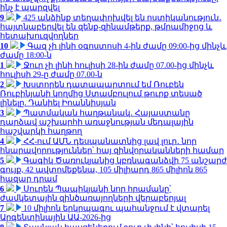
ինչ է պարզվել
9
425 անձինք տեղափոխվել են ոստիկանություն․
հայտնաբերվել են զենք-զինամթերք, թմրամիջոց և
հետախուզվողներ
10
Գազ չի լինի օգոստոսի 4-ին ժամը 09:00-ից մինչև
ժամը 18:00-ն
1
Ջուր չի լինի հուլիսի 28-ին ժամը 07.00-ից մինչև
հուլիսի 29-ը ժամը 07.00-ն
2
Խստորեն դատապարտում եմ Ռուբեն
Ռուբինյանի կողմից Ստամբուլում թուրք տեսած
լինելը. Դանիել Իոաննիսյան
3
Պատմական հաղթանակ․ Հայաստանը
դարձավ աշխարհի առաջնության մեդալային
հաշվարկի հաղթող
4
ՀՀ-ում ԱՄՆ դեսպանատնից լավ լուր․ նոր
հնարավորություններ՝ հայ զինվորականների համար
5
Գագիկ Ծառուկյանից կբռնագանձվի 75 անշարժ
գույք, 42 ավտոմեքենա, 105 միլիարդ 865 միլիոն 865
հազար դրամ
6
Սուրեն Պապիկյանի նոր հրամանը՝
ժամկետային զինծառայողների վերաբերյալ
7
10 միլիոն երկրպագու պահանջում է վտարել
Արգենտինային ԱԱ-2026-ից