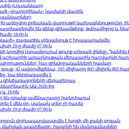
ասին (Լուսանկար)
ացած «տարօրինակ» նամակի մասին
ւսանկարներ)
ո»-ին առնչվող քրեական վարույթի նախաքննությունը. ի
 հայտնաբերվել են զենք-զինամթերք, թմրամիջոց և հ
ժամը 18:00-ն
որկայի» բացառիկ տեսանյութ է հրապարակվել
ւլիսի 29-ը ժամը 07.00-ն
 կողմից Ստամբուլում թուրք տեսած լինելը. Դանիել
աշխարհի առաջնության մեդալային հաշվարկի հաղ
ավորություններ՝ հայ զինվորականների համար
ւյք, 42 ավտոմեքենա, 105 միլիարդ 865 միլիոն 865 հ
ջ․ նա ձերբակալվել է
 զինծառայողների վերաբերյալ
ենտինային ԱԱ-2026-ից
 և 16-ին
ղ են դրանք ամենաշատը հանդիպում
լ է մեկ օր, սակայն տեղ չի հասել
ւլիսի 29-ը ժամը 07.00-ն
րդուն փոխպատվաստվել է խոզի մի քանի օրգան
նի մահվան պատճառը. հայտնի են մանրամասներ