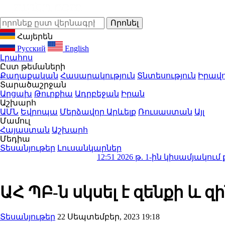
Հայերեն
Русский
English
Լրահոս
Ըստ թեմաների
Քաղաքական
Հասարակություն
Տնտեսություն
Իրավո
Տարածաշրջան
Արցախ
Թուրքիա
Ադրբեջան
Իրան
Աշխարհ
ԱՄՆ
Եվրոպա
Մերձավոր Արևելք
Ռուսաստան
Այլ
Մամուլ
Հայաստան
Աշխարհ
Մեդիա
Տեսանյութեր
Լուսանկարներ
12:51
2026 թ. 1-ին կիսամյակում քննվել է 
ԱՀ ՊԲ-ն սկսել է զենքի և 
Տեսանյութեր
22 Սեպտեմբեր, 2023 19:18