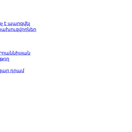
նչ է պարզվել
ետախուզվողներ
 Իոաննիսյան
թող
ազար դրամ