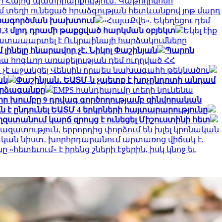
ի Հայոց պատրիարքություն․ Կաթողիկոսի
մ տեղի ունեցած հրաձգության հետևանքով յոթ մարդ
շահագործման խախտում
«ՀայաՔվե». Եկեղեցու դեմ
 1,3 մլրդ դրամի թաքցված հարկման օբյեկտ
Եկել էիք
դատապարտել է Ուկրաինայի հարձակումները
ինելը հնարավոր չէ․ Նիկոլ Փաշինյան
Պարոն
րա հոգևոր առաքելության դեմ ուղղված ՀՀ
է աջակցել Վենսին որպես նախագահի թեկնածու
ակ
Փաշինյան․ ԵԱՏՄ-ն չպետք է խոչընդոտի անդամ
արձագանքը
EMPS հանդիպումը տեղի կունենա
ր խումբը 9 դրվագ գործողությամբ զինվորական
 է ընդունել ԵԱՏՄ 4 երկրների հայտարարությունը
զստանում կարճ զրույց է ունեցել Միշուստինի հետ
ց` ազատություն, երրորդից փորձում են խլել կրոնական
կան նիստ․ խորհրդարանում արտառոց վիճակ է.
հետեւում» է իրենց շների էջերին, իսկ կնոջ եւ