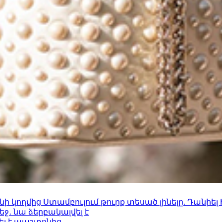
 կողմից Ստամբուլում թուրք տեսած լինելը. Դանիել
ջ․ նա ձերբակալվել է
ել է պաշտոնից