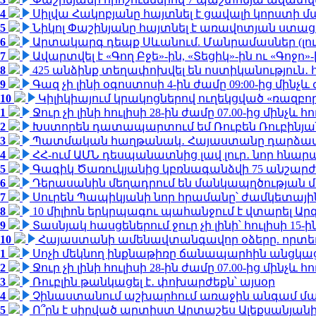
4
Սիլվա Հակոբյանը հայտնել է ցավալի կորստի մ
5
Նիկոլ Փաշինյանը հայտնել է առավոտյան ստ
6
Արտակարգ դեպք Սևանում. Մանրամասներ (լո
7
Ավարտվել է «Գող Բջե»-ին, «Տեցիկ»-ին ու «Գոջ
8
425 անձինք տեղափոխվել են ոստիկանություն․
9
Գազ չի լինի օգոստոսի 4-ին ժամը 09:00-ից մինչև 
10
Կիլիկիայում կրակոցներով ուղեկցված «ռազբ
1
Ջուր չի լինի հուլիսի 28-ին ժամը 07.00-ից մինչև հո
2
Խստորեն դատապարտում եմ Ռուբեն Ռուբինյանի
3
Պատմական հաղթանակ․ Հայաստանը դարձավ 
4
ՀՀ-ում ԱՄՆ դեսպանատնից լավ լուր․ նոր հնար
5
Գագիկ Ծառուկյանից կբռնագանձվի 75 անշարժ գո
6
Դերասանին մեղադրում են մանկապղծության մե
7
Սուրեն Պապիկյանի նոր հրամանը՝ ժամկետային
8
10 միլիոն երկրպագու պահանջում է վտարել Արգ
9
Տասնյակ հասցեներում ջուր չի լինի՝ հուլիսի 15-ին
10
Հայաստանի ամենավտանգավոր օձերը. որտե
1
Սոչի մեկնող ինքնաթիռը ճանապարհին անցկացրե
2
Ջուր չի լինի հուլիսի 28-ին ժամը 07.00-ից մինչև հո
3
Ռուբլին թանկացել է․ փոխարժեքն՝ այսօր
4
Չինաստանում աշխարհում առաջին անգամ մա
5
Ո՞րն է սիրված արտիստ Արտաշես Ալեքսանյա