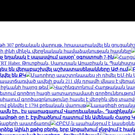
ույթի 307 քրեական վարույթ. հրապարակվել են ցուցանի
 չի լինի մինչև վերջնական համաձայնության հասնելը
նչ եղանակ է սպասվում այսօր՝ օգոստոսի 7-ին
Հարցմ
TRT Haber. Թուրքիան, Սաուդյան Արաբիան և Պակիս
չպես են վերաբաշխվել աշխատասենյակները ԱԺ-ում
կվել են ՔԿ
Մադրիդը պաշտոնապես չի դիմել ԵՄ-ին Ս
պատճառված ավելի քան 211 մլն դրամի վնաս է վերա
խիջևանի հայոց թեմ
Վաշինգտոնում Հաղթական կա
տում գործող հացի արտադրամասի գործունեություն
սիայում գործազրկությունը հասել է վերջին վեց տ
վ քննվել է 1794 քրեական վարույթ
Լայպցիգի օդան
ամն էր.. էս պարագայում Վարդեւանյան». Ղազինյան
ամոթի օր է, Էջմիածնում դատում են Ամենայն Հայոց
ր՝ ճաքերի պատճառով
ՀԲԸՄ-ն պահանջում է կասեցնե
որձեք Ալիևի քթից բերել, երբ Արցախում ջնջվում է հ