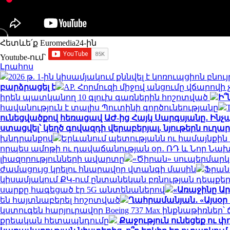
Հետևե՛ք Euromedia24-ին
Youtube-ում`
Լրահոս
2026 թ. 1-ին կիսամյակում քննվել է կոռուպցիոն բն
բարձրացել է
AP. Հորմուզի միջով անցումը վճարովի
իրեն պատկանող 10 գլուխ գառներին հոշոտված
Ի՞
հավանություն է տալիս Պուտինի գործունեությանը
ունեցվածքով հեռացավ ԱԺ-ից Հայկ Սարգսյանը․ Ին
ստացվել՝ կեղծ գովազդի վերաբերյալ. նյութերն ուղար
խնդրանքով
Երևանում պետությանն ու համայնքին 
որպես ամոթի ու դավաճանության օր․ ՌԴ և Նոր Նա
լիազորությունների ավարտը
«Ծիրան» սուպերմարկե
ժամացույց կրելու հնարավոր վտանգի մասին
Ֆրան
կիսամյակում ՔԿ-ում ընտանեկան բռնության դեպքերո
սարքը հագեցած էր 5G անտենաներով
«Առաջինը Ար
են հայտնաբերել հոշոտված
Ղահրամանյան․ «Այսօր 
կստուգեն հարյուրավոր Boeing 737 Max ինքնաթիռնե
քրեական հետապնդումը
Քաջություն ունեցեք ու փ