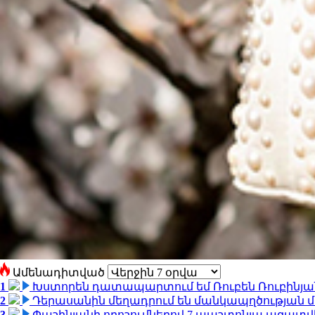
Ամենադիտված
1
Խստորեն դատապարտում եմ Ռուբեն Ռուբինյանի
2
Դերասանին մեղադրում են մանկապղծության մե
3
Փաշինյանի որոշումներով 7 պաշտոնյա ազատվ