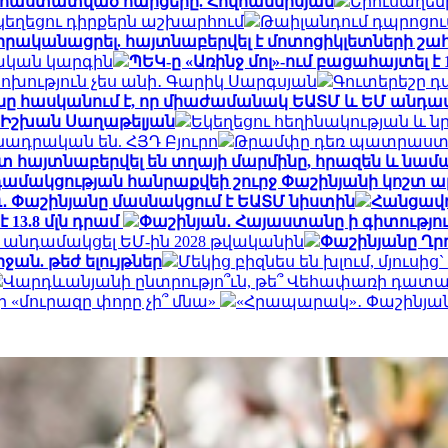
ւմ հաստատված հարցերը. Հովհաննիսյան
Երուսաղեմ
եկեղեցու դիրքերն աշխարհում
Թաիլանդում դպրոցու
 իրականացրել. հայտնաբերվել է մոտոցիկլետների 
ական կարգին
ՊԵԿ-ը «Առինջ մոլ»-ում բացահայտել է
փոխություն չես անի․ Գարիկ Սարգսյան
Գուտերեշը 
 հասկանում է, որ միաժամանակ ԵԱՏՄ և ԵՄ անդամ լ
. Իշխան Սաղաթելյան
Եկեղեցու հեղինակության և ն
ադրական են. ՀՅԴ Բյուրո
Թրամփը դեռ պատրաստ չ
մոտ հայտնաբերվել են տղայի մարմինը, հրազեն և նամ
ամակցության հանրաքվեի շուրջ Փաշինյանի կոշտ 
․ Փաշինյանը մասնակցում է ԵԱՏՄ նիստին
Հանցավո
13.8 մլն դրամ
Փաշինյան․ Հայաստանը ի գիտություն
ին անդամակցել ԵՄ-ին 2028 թվականին
Փաշինյանը Ղրղ
ան. թեժ ելույթներ
Մեկից բիզնես են խլում, մյուսի
Վարդևանյանի ընտրությո՞ւն, թե՞ Վեհափառի դատա
 «մուրազը փորը չի՞ մնա»
«Հրապարակ»․ Փաշինյանը «