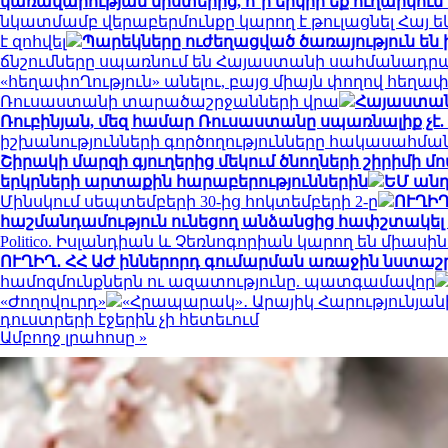
կառավարության նիստերից, ո՞ր երկիր եք ուղարկո
նկատմամբ վերաբերմունքը կարող է թուլացնել Հայ 
է զոհվել
Պարեկները ուժեղացված ծառայություն են
ճնշումները սպառնում են Հայաստանի սահմանադր
«հեղափոՂություն» անելու, բայց միայն փողով հեղա
Ռուսաստանի տարածաշրջանների վրա
Հայաստանը
Ռուբինյան, մեզ համար Ռուսաստանը սպառնալիք չէ
իշխանությունների գործողությունները հակասահման
Շիրակի մարզի գյուղերից մեկում ծնողների շիրիմի 
երկրների արտաքին հարաբերություններին
ԵՄ անդ
Մինսկում սեպտեմբերի 30-ից հոկտեմբերի 2-ը
ՈՒՂԻՂ
հաշմանդամություն ունեցող անձանցից հափշտակել է 
Politico. Իսլանդիան և Չեռնոգորիան կարող են միաս
ՈՒՂԻՂ․ ՀՀ ԱԺ իններորդ գումարման առաջին նստաշրջ
համոզմունքներն ու ազատությունը. պատգամավոր
«Ժողովուրդ»
«Հրապարակ»․ Արայիկ Հարությունյանի
դուստրերի էջերին չի հետեւում
Ամբողջ լրահոսը »