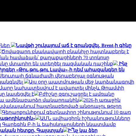
շներ
Նավթի շուկայում աճ է գրանցվել․ Brent-ի գինը
Ծովազարդ բնակավայրի բնակիչը հայտնաբերել է
ան համաձայն՝ քաղաքացիների 70 տոկոսը
տանը մտադիր են ստեղծել ռազմական դաշինք
Ինչ
Բլոգեր «Թու-թու-թու Լավա»-ի դեմ ահազանգեր են
եուտայի ​​ճգնաժամի վերաբերյալ օգնության
կանգնվել
Այս օրը պատմության մեջ կարձանագրվի
մարը նախատեսվում է ավարտել մինչև Թրամփի
ը կասեցվել է
Բժիշկը զգուշացրել է ամռանը
արվա ամենաբարձր մակարդակին
2026-ի առաջին
ավակայանում հայտնաբերված անօդաչու թռչող
Գեղարքունիքում գետնափոր շինությունում 10 գառ
 Կաթողիկոսին»
ԱՄՆ ավիացիոն իշխանությունները
լ Գարեգին Բ-ի և եպիսկոպոսների նկատմամբ
այկական հետքը. Գալստյան
Ի՞նչ կա ձեր