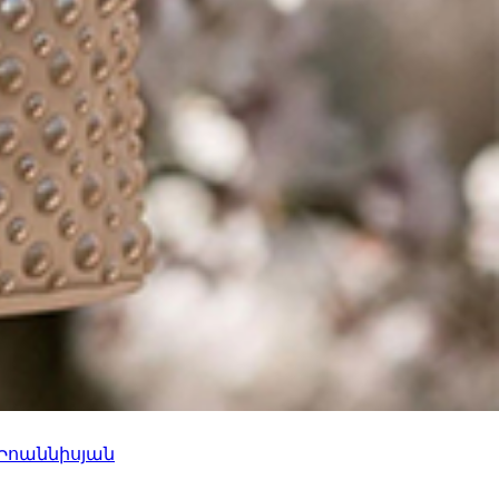
 Իոաննիսյան