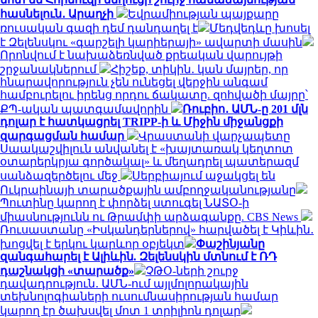
հասնելուն․ Արաղչի
Եվրամիության պայքարը
ռուսական գազի դեմ դանդաղել է
Մեդվեդևը խոսել
է Զելենսկու «գարշելի կարիերայի» ավարտի մասին
Որոնվում է նախաձեռնված քրեական վարույթի
շրջանակներում
Հիշեք, տիկին․ կան մայրեր, որ
հնարավորություն չեն ունեցել վերջին անգամ
համբուրելու իրենց որդու ճակատը. զոհվածի մայրը՝
ՔՊ-ական պատգամավորին
Ռուբիո․ ԱՄՆ-ը 201 մլն
դոլար է հատկացրել TRIPP-ի և Միջին միջանցքի
զարգացման համար
Վրաստանի վարչապետը
Սաակաշվիլուն անվանել է «խայտառակ կեղտոտ
օտարերկրյա գործակալ» և մեղադրել պատերազմ
սանձազերծելու մեջ
Սերբիայում աջակցել են
Ուկրաինայի տարածքային ամբողջականությանը
Պուտինը կարող է փորձել ստուգել ՆԱՏՕ-ի
միասնությունն ու Թրամփի արձագանքը. CBS News
Ռուսաստանը «Իսկանդերներով» հարվածել է Կիևին․
խոցվել է երկու կարևոր օբյեկտ
Փաշինյանը
զանգահարել է Ալիևին. Զելենսկին մտնում է ՌԴ
դաշնակցի «տարածք»
ՉԹՕ-ների շուրջ
դավադրություն․ ԱՄՆ-ում այլմոլորակային
տեխնոլոգիաների ուսումնասիրության համար
կարող էր ծախսվել մոտ 1 տրիլիոն դոլար