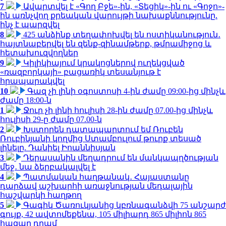
7
Ավարտվել է «Գող Բջե»-ին, «Տեցիկ»-ին ու «Գոջո»-
ին առնչվող քրեական վարույթի նախաքննությունը.
ինչ է պարզվել
8
425 անձինք տեղափոխվել են ոստիկանություն․
հայտնաբերվել են զենք-զինամթերք, թմրամիջոց և
հետախուզվողներ
9
Կիլիկիայում կրակոցներով ուղեկցված
«ռազբորկայի» բացառիկ տեսանյութ է
հրապարակվել
10
Գազ չի լինի օգոստոսի 4-ին ժամը 09:00-ից մինչև
ժամը 18:00-ն
1
Ջուր չի լինի հուլիսի 28-ին ժամը 07.00-ից մինչև
հուլիսի 29-ը ժամը 07.00-ն
2
Խստորեն դատապարտում եմ Ռուբեն
Ռուբինյանի կողմից Ստամբուլում թուրք տեսած
լինելը. Դանիել Իոաննիսյան
3
Դերասանին մեղադրում են մանկապղծության
մեջ․ նա ձերբակալվել է
4
Պատմական հաղթանակ․ Հայաստանը
դարձավ աշխարհի առաջնության մեդալային
հաշվարկի հաղթող
5
Գագիկ Ծառուկյանից կբռնագանձվի 75 անշարժ
գույք, 42 ավտոմեքենա, 105 միլիարդ 865 միլիոն 865
հազար դրամ