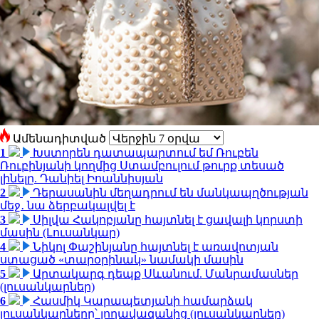
Ամենադիտված
1
Խստորեն դատապարտում եմ Ռուբեն
Ռուբինյանի կողմից Ստամբուլում թուրք տեսած
լինելը. Դանիել Իոաննիսյան
2
Դերասանին մեղադրում են մանկապղծության
մեջ․ նա ձերբակալվել է
3
Սիլվա Հակոբյանը հայտնել է ցավալի կորստի
մասին (Լուսանկար)
4
Նիկոլ Փաշինյանը հայտնել է առավոտյան
ստացած «տարօրինակ» նամակի մասին
5
Արտակարգ դեպք Սևանում. Մանրամասներ
(լուսանկարներ)
6
Հասմիկ Կարապետյանի համարձակ
լուսանկարները՝ լողավազանից (լուսանկարներ)