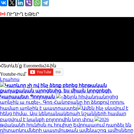
ՈՒՂԻՂ ԵԹԵՐ
Հետևե՛ք Euromedia24-ին
Youtube-ում`
Լրահոս
Կարևոր չի ով ինչ ձեռք բերեց հերթական
քաղաքական պրոցեսից, ես միայն կորցրեցի.
Կարապետ Պողոսյան
«Ֆելոն հիվանդանոցից
պոնչիկ ա ուզել». Գոռ Հակոբյանը իր ձեռքով որդու
համար պոնչիկ է պատրաստել
Ամեն ինչ սկսվում է
հենց հիմա․ Այս կենդանակերպի նշանների համար
բացվում է կյանքի բոլորովին նոր փուլ
2026
թվականի հունիսն ու հուլիսը Եվրոպայում դարձել են
դիտարկումների պատմության ամենաշոգ ամիսները