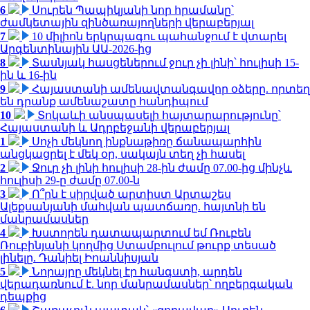
6
Սուրեն Պապիկյանի նոր հրամանը՝
ժամկետային զինծառայողների վերաբերյալ
7
10 միլիոն երկրպագու պահանջում է վտարել
Արգենտինային ԱԱ-2026-ից
8
Տասնյակ հասցեներում ջուր չի լինի՝ հուլիսի 15-
ին և 16-ին
9
Հայաստանի ամենավտանգավոր օձերը. որտեղ
են դրանք ամենաշատը հանդիպում
10
Տոկաևի անսպասելի հայտարարությունը՝
Հայաստանի և Ադրբեջանի վերաբերյալ
1
Սոչի մեկնող ինքնաթիռը ճանապարհին
անցկացրել է մեկ օր, սակայն տեղ չի հասել
2
Ջուր չի լինի հուլիսի 28-ին ժամը 07.00-ից մինչև
հուլիսի 29-ը ժամը 07.00-ն
3
Ո՞րն է սիրված արտիստ Արտաշես
Ալեքսանյանի մահվան պատճառը. հայտնի են
մանրամասներ
4
Խստորեն դատապարտում եմ Ռուբեն
Ռուբինյանի կողմից Ստամբուլում թուրք տեսած
լինելը. Դանիել Իոաննիսյան
5
Նորայրը մեկնել էր հանգստի, արդեն
վերադառնում է. նոր մանրամասներ՝ ողբերգական
դեպքից