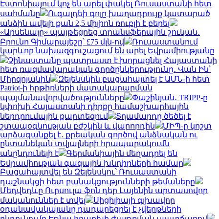
Էստոնիայում կոչ են արել փակել Ռուսաստանի հետ
սահմանը
Ուգալդեի գոլը խաղադրույք կատարած
անձին ավելի քան 2,5 միլիոն ռուբլի է բերել
«Արսենալը» պայթեցրեց տրանսֆերային շուկան․
Բրունո Գիմարայեշը՝ £75 մլն-ով
Ռուսաստանում
կարևոր նախազգուշացում են արել Եվրամիությանը
Չինաստանը պատրաստ է խորացնել Հայաստանի
հետ ռազմավարական գործընկերությունը․ Վան Ին՝
Միրզոյանին
Զելենսկին բացահայտել է ԱՄՆ-ի հետ
Patriot-ի հրթիռների մատակարարման
պայմանավորվածությունները
Փաշինյան․ TRIPP-ը
կփոխի Հայաստանի դիրքը համաշխարհային
ներդրումային քարտեզում
Տղամարդը ծեծել է
շտապօգնության բժշկին և վարորդին
ՄԻՊ-ը կոշտ
արձագանքել է․ քրեական գործով անձնական ու
ընտանեկան տվյալների հրապարակումն
անընդունելի է
Գերմանիային մեղադրել են
Եվրամիության գազային խնդիրների համար
Բացահայտվել են Զելենսկու՝ Ռուսաստանի
դաշնակցի հետ բանակցությունների թեմաները
Մեդվեդևը Ուրսուլա ֆոն դեր Լայենին արտասովոր
մականուններ է տվել
Սիցիլիայի գլխավոր
օդանավակայանը դադարեցրել է չվերթների
ընդունումը Էթնա հրաբխի ժայթքման պատճառով