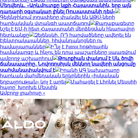
Մեդվեդև․ «Արևմուտքը կլքի Հայաստանին, երբ այն
դադարի օգտակար լինել Ռուսաստանի դեմ»
Գելենջիկում լողափերը փակվել են ԱԹՍ-ների
հարձակման վտանգի պատճառով
Քաղաքագետը
նշել է ԵՄ-ի հետ Հայաստանի մերձեցման հնարավոր
հետևանքը
Զելենսկի․ ՌԴ հարվածները ավերել են
էլեկտրակայաններ, հիվանդանոցներ ու
համալսարաններ
Ի՞նչ է Patriot հրթիռային
համակարգը և ինչու են դրա պաշարները սպառվում
ամբողջ աշխարհում
Թուրքիան փակում է Սև ծովի
ճանապարհը․ Նովոռոսիյսկ մեկնող նավերի անցումը
սահմանափակվում է
Իրանի ԱԳ նախարարը
հարևան մահմեդական երկրներին «իսկական
եղբայրության» կոչ է արել
Մահացել է Լիոնել Մեսսիի
հայրը՝ Խորխե Մեսսին
Ամբողջ լրահոսը »