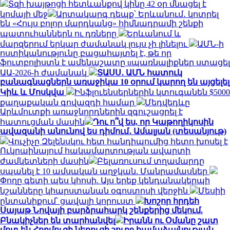
Տզի խայթոցի հետևանքով կինը 42 օր մնացել է
կոմայի մեջ
Արտակարգ դեպք՝ Երևանում․ կոտրել
են «Հույս բոլոր մարդկանց» հիմնադրամի շենքի
պատուհաններն ու դռները
Երևանում և
մարզերում երկար ժամանակ լույս չի լինելու
ԱՄՆ-ի
ոստիկանությունը բացահայտել է, թե որ
ֆուտբոլիստն է ամենաշատը uպառնալիքներ ստացել
ԱԱ-2026-ի ժամանակ
ՏԱՍՍ․ ԱՄՆ հատուկ
բանագնացներն առաջիկա 10 օրում կարող են այցելել
Կիև և Մոսկվա
Ինֆլուենսերներին կտուգանեն $5000
քաղաքական գովազդի համար
Մեդվեդևը
Արևմուտքի առաջնորդներին զգուշացրել է
հատուցման մասին
Դու ո՞վ ես, որ Կաթողիկոսին
ավազանի անունով ես դիմում․ Ամալյան (տեսանյութ)
Վուչիչը Զելենսկու հետ հանդիպումից հետո խոսել է
Ուկրաինայում հակամարտության ավարտի
ժամկետների մասին
Բելառուսում տղամարդը
սպանել է 10 ամսական աղջկան. Մանրամասներ
Փողը գետի պես կհոսի. Այս երեք կենդանակերպի
նշանները կհարստանան օգոստոսի վերջին
Մեսիի
ընտանիքում՝ ցավալի կորուստ
Խոշոր հրդեհ
Սայաթ Նովայի բարձրահարկ շենքերից մեկում.
Բնակիչներ են տարհանվել
Իրանն ու Օմանը շատ
մոտ են Հորմուզի նեղուցի շուրջ համաձայնության