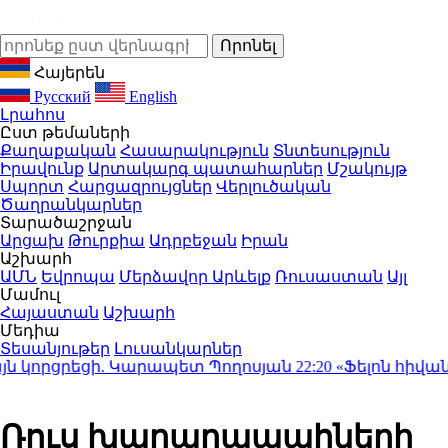
Հայերեն
Русский
English
Լրահոս
Ըստ թեմաների
Քաղաքական
Հասարակություն
Տնտեսություն
Իրավունք
Արտակարգ պատահարներ
Մշակույթ
Սպորտ
Հարցազրույցներ
Վերլուծական
Ծաղրանկարներ
Տարածաշրջան
Արցախ
Թուրքիա
Ադրբեջան
Իրան
Աշխարհ
ԱՄՆ
Եվրոպա
Մերձավոր Արևելք
Ռուսաստան
Այլ
Մամուլ
Հայաստան
Աշխարհ
Մեդիա
Տեսանյութեր
Լուսանկարներ
 կորցրեցի. Կարապետ Պողոսյան
22:20
«Ֆելոն հիվանդան
Ռուս խաղաղապահների