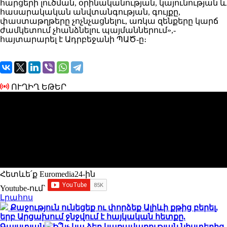
հարցերի լուծման, օրինականության, կայունության և
հասարակական անվտանգության, գույքը,
փաստաթղթերը չոչնչացնելու, առկա զենքերը կարճ
ժամկետում չհանձնելու պայմաններում»,-
հայտարարել է Ադրբեջանի ՊԱԾ-ը։
ՈՒՂԻՂ ԵԹԵՐ
Հետևե՛ք Euromedia24-ին
Youtube-ում`
Լրահոս
Քաջություն ունեցեք ու փորձեք Ալիևի քթից բերել,
երբ Արցախում ջնջվում է հայկական հետքը.
Գալստյան
Ի՞նչ կա ձեր կառավարության նիստերից,