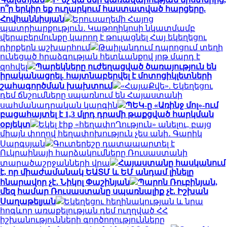
ո՞ր երկիր եք ուղարկում հաստատված հարցերը.
Հովհաննիսյան
Երուսաղեմի Հայոց
պատրիարքություն․ Կաթողիկոսի նկատմամբ
վերաբերմունքը կարող է թուլացնել Հայ եկեղեցու
դիրքերն աշխարհում
Թաիլանդում դպրոցում տեղի
ունեցած հրաձգության հետևանքով յոթ մարդ է
զոհվել
Պարեկները ուժեղացված ծառայություն են
իրականացրել. հայտնաբերվել է մոտոցիկլետների
շահագործման խախտում
«ՀայաՔվե». Եկեղեցու
դեմ ճնշումները սպառնում են Հայաստանի
սահմանադրական կարգին
ՊԵԿ-ը «Առինջ մոլ»-ում
բացահայտել է 1,3 մլրդ դրամի թաքցված հարկման
օբյեկտ
Եկել էիք «հեղափոՂություն» անելու, բայց
միայն փողով հեղափոխություն չես անի․ Գարիկ
Սարգսյան
Գուտերեշը դատապարտել է
Ուկրաինայի հարձակումները Ռուսաստանի
տարածաշրջանների վրա
Հայաստանը հասկանում
է, որ միաժամանակ ԵԱՏՄ և ԵՄ անդամ լինելը
հնարավոր չէ․ Նիկոլ Փաշինյան
Պարոն Ռուբինյան,
մեզ համար Ռուսաստանը սպառնալիք չէ. Իշխան
Սաղաթելյան
Եկեղեցու հեղինակության և նրա
հոգևոր առաքելության դեմ ուղղված ՀՀ
իշխանությունների գործողությունները