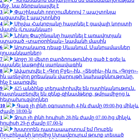
2
Դերասանին մեղադրում են մանկապղծության
մեջ․ նա ձերբակալվել է
3
Փաշինյանի որոշումներով 7 պաշտոնյա
ազատվել է պաշտոնից
4
Սիլվա Հակոբյանը հայտնել է ցավալի կորստի
մասին (Լուսանկար)
5
Նիկոլ Փաշինյանը հայտնել է առավոտյան
ստացած «տարօրինակ» նամակի մասին
6
Արտակարգ դեպք Սևանում. Մանրամասներ
(լուսանկարներ)
7
Արջը 30 մետր բարձրությունից ցած է գցել և
սպանել կաթոլիկ սարկավագին
8
Ավարտվել է «Գող Բջե»-ին, «Տեցիկ»-ին ու «Գոջո»-
ին առնչվող քրեական վարույթի նախաքննությունը.
ինչ է պարզվել
9
425 անձինք տեղափոխվել են ոստիկանություն․
հայտնաբերվել են զենք-զինամթերք, թմրամիջոց և
հետախուզվողներ
10
Գազ չի լինի օգոստոսի 4-ին ժամը 09:00-ից մինչև
ժամը 18:00-ն
1
Ջուր չի լինի հուլիսի 28-ին ժամը 07.00-ից մինչև
հուլիսի 29-ը ժամը 07.00-ն
2
Խստորեն դատապարտում եմ Ռուբեն
Ռուբինյանի կողմից Ստամբուլում թուրք տեսած