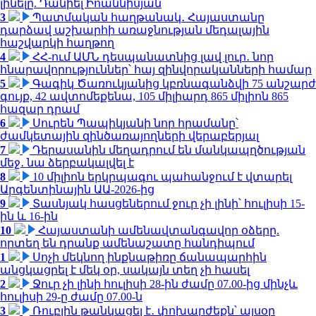
լինելը. Դանիել Իոաննիսյան
3
Պատմական հաղթանակ․ Հայաստանը
դարձավ աշխարհի առաջնության մեդալային
հաշվարկի հաղթող
4
ՀՀ-ում ԱՄՆ դեսպանատնից լավ լուր․ նոր
հնարավորություններ՝ հայ զինվորականների համար
5
Գագիկ Ծառուկյանից կբռնագանձվի 75 անշարժ
գույք, 42 ավտոմեքենա, 105 միլիարդ 865 միլիոն 865
հազար դրամ
6
Սուրեն Պապիկյանի նոր հրամանը՝
ժամկետային զինծառայողների վերաբերյալ
7
Դերասանին մեղադրում են մանկապղծության
մեջ․ նա ձերբակալվել է
8
10 միլիոն երկրպագու պահանջում է վտարել
Արգենտինային ԱԱ-2026-ից
9
Տասնյակ հասցեներում ջուր չի լինի՝ հուլիսի 15-
ին և 16-ին
10
Հայաստանի ամենավտանգավոր օձերը.
որտեղ են դրանք ամենաշատը հանդիպում
1
Սոչի մեկնող ինքնաթիռը ճանապարհին
անցկացրել է մեկ օր, սակայն տեղ չի հասել
2
Ջուր չի լինի հուլիսի 28-ին ժամը 07.00-ից մինչև
հուլիսի 29-ը ժամը 07.00-ն
3
Ռուբլին թանկացել է․ փոխարժեքն՝ այսօր