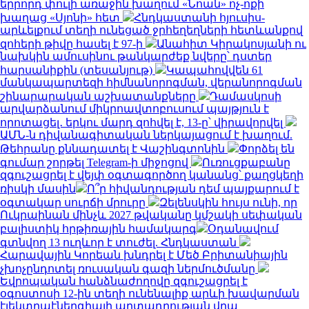
երրորդ փուլի առաջին խաղում «Նոան» ոչ-ոքի
խաղաց «Սյոնի» հետ
Հնդկաստանի հյուսիս-
արևելքում տեղի ունեցած ջրհեղեղների հետևանքով
զոհերի թիվը հասել է 97-ի
Անահիտ Կիրակոսյանի ու
նախկին ամուսինու թանկարժեք նվերը՝ դստեր
հարսանիքին (տեսանյութ)
Կապահովվեն 61
մանկապարտեզի հիմնանորոգման, վերանորոգման
շինարարական աշխատանքները
Դամասկոսի
արվարձանում միկրոավտոբուսում պայթյուն է
որոտացել․ երկու մարդ զոհվել է, 13-ը՝ վիրավորվել
ԱՄՆ-ն դիվանագիտական ներկայացում է խաղում.
Թեհրանը քննադատել է Վաշինգտոնին
Փորձել են
գումար շորթել Telegram-ի միջոցով
Ուռուցքաբանը
զգուշացրել է վեյփ օգտագործող կանանց՝ քաղցկեղի
ռիսկի մասին
Ո՞ր հիվանդության դեմ պայքարում է
օգտակար սուրճի մրուրը
Զելենսկին հույս ունի, որ
Ուկրաինան մինչև 2027 թվականը կմշակի սեփական
բալիստիկ հրթիռային համակարգ
Օդանավում
գտնվող 13 ուղևոր է տուժել. Հնդկաստան
Հարավային Կորեան խնդրել է Մեծ Բրիտանիային
չխոչընդոտել ռուսական գազի ներմուծմանը
Եվրոպական հանձնաժողովը զգուշացրել է
օգոստոսի 12-ին տեղի ունենալիք արևի խավարման
էլեկտրաէներգիայի արտադրության վրա