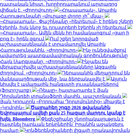
դատական նիստ․ խորհրդարանում արտառոց
վիճակ է. «Ժողովուրդ»
«Հրապարակ»․ Արայիկ
Հարությունյանի «մուրազը փորը չի՞ մնա»
«Հրապարակ»․ Փաշինյանը «հետեւում» է իրենց շների
էջերին, իսկ կնոջ եւ դուստրերի էջերին չի հետեւում
«Հրապարակ»․ Ամեն մեկն իր համակարգում «ցար ի
բոգ է» իրեն զգում
Ում շքեղ նորոգված
աշխատասենյակն է տրամադրվել Արայիկ
Հարությունյանին. «Ժողովուրդ»
Ինչ ունեցվածքով
ավարտեց պատգամավորական գործունեությունը
Հայկ Սարգսյանը. «Ժողովուրդ»
Ինչպես են
վերաբաշխվել աշխատասենյակները Ազգային
ժողովում. «Ժողովուրդ»
Դերասանին մեղադրում են
մանկապղծության մեջ․ նա ձերբակալվել է
Ալսուն
կիսվել է ամառային հանգստի լուսանկարներով
(ֆոտոշարք)
«Ռեալը» հայտարարել է Յան
Դիոմանդեի տրանսֆերի մասին․ պաշտոնական
Յան Կոուտոն «Բորուսիա Դորտմունդից» միացել է
«Կոմոյին»
Ծայրահեղ շոգը 2026 թվականին
Եվրոպայում ավելի քան 25 հազար մարդու կյանք է
խլել. Bloomberg
Փեզեշքիանը շնորհակալություն է
հայտնել հարևան երկրներին՝ Իրանին աջակցելու
համար
Կոնֆերենցիաների լիգայի որակավորման