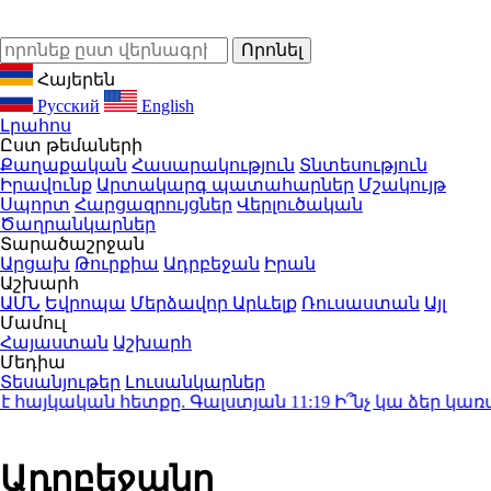
Հայերեն
Русский
English
Լրահոս
Ըստ թեմաների
Քաղաքական
Հասարակություն
Տնտեսություն
Իրավունք
Արտակարգ պատահարներ
Մշակույթ
Սպորտ
Հարցազրույցներ
Վերլուծական
Ծաղրանկարներ
Տարածաշրջան
Արցախ
Թուրքիա
Ադրբեջան
Իրան
Աշխարհ
ԱՄՆ
Եվրոպա
Մերձավոր Արևելք
Ռուսաստան
Այլ
Մամուլ
Հայաստան
Աշխարհ
Մեդիա
Տեսանյութեր
Լուսանկարներ
է հայկական հետքը. Գալստյան
11:19
Ի՞նչ կա ձեր կառավ
Ադրբեջանը