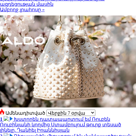
ազդեցության մասին
Ամբողջ լրահոսը »
Ամենադիտված
1
Խստորեն դատապարտում եմ Ռուբեն
Ռուբինյանի կողմից Ստամբուլում թուրք տեսած
լինելը. Դանիել Իոաննիսյան