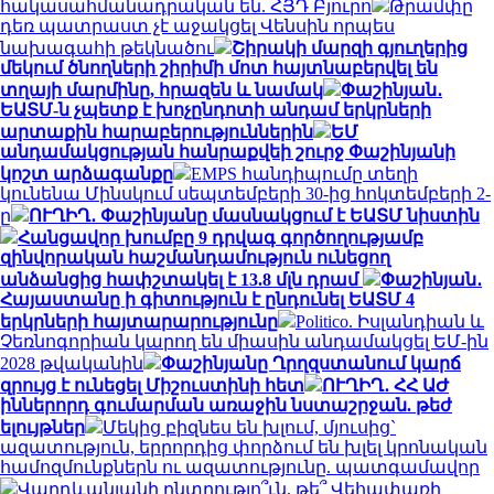
հակասահմանադրական են. ՀՅԴ Բյուրո
Թրամփը
դեռ պատրաստ չէ աջակցել Վենսին որպես
նախագահի թեկնածու
Շիրակի մարզի գյուղերից
մեկում ծնողների շիրիմի մոտ հայտնաբերվել են
տղայի մարմինը, հրազեն և նամակ
Փաշինյան․
ԵԱՏՄ-ն չպետք է խոչընդոտի անդամ երկրների
արտաքին հարաբերություններին
ԵՄ
անդամակցության հանրաքվեի շուրջ Փաշինյանի
կոշտ արձագանքը
EMPS հանդիպումը տեղի
կունենա Մինսկում սեպտեմբերի 30-ից հոկտեմբերի 2-
ը
ՈՒՂԻՂ․ Փաշինյանը մասնակցում է ԵԱՏՄ նիստին
Հանցավոր խումբը 9 դրվագ գործողությամբ
զինվորական հաշմանդամություն ունեցող
անձանցից հափշտակել է 13.8 մլն դրամ
Փաշինյան․
Հայաստանը ի գիտություն է ընդունել ԵԱՏՄ 4
երկրների հայտարարությունը
Politico. Իսլանդիան և
Չեռնոգորիան կարող են միասին անդամակցել ԵՄ-ին
2028 թվականին
Փաշինյանը Ղրղզստանում կարճ
զրույց է ունեցել Միշուստինի հետ
ՈՒՂԻՂ․ ՀՀ ԱԺ
իններորդ գումարման առաջին նստաշրջան. թեժ
ելույթներ
Մեկից բիզնես են խլում, մյուսից`
ազատություն, երրորդից փորձում են խլել կրոնական
համոզմունքներն ու ազատությունը. պատգամավոր
Վարդևանյանի ընտրությո՞ւն, թե՞ Վեհափառի