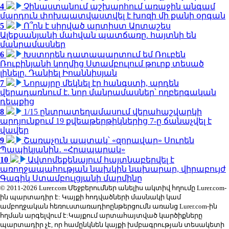
4
Չինաստանում աշխարհում առաջին անգամ
մարդուն փոխպատվաստվել է խոզի մի քանի օրգան
5
Ո՞րն է սիրված արտիստ Արտաշես
Ալեքսանյանի մահվան պատճառը. հայտնի են
մանրամասներ
6
Խստորեն դատապարտում եմ Ռուբեն
Ռուբինյանի կողմից Ստամբուլում թուրք տեսած
լինելը. Դանիել Իոաննիսյան
7
Նորայրը մեկնել էր հանգստի, արդեն
վերադառնում է. նոր մանրամասներ՝ ողբերգական
դեպքից
8
1/15 ընտրատեղամասում վերահաշվարկի
արդյունքում 19 քվեաթերթիկներից 7-ը ճանաչվել է
վավեր
9
Շառաչուն ապտակ՝ «զորավար» Սուրեն
Պապիկյանին․ «Հրապարակ»
10
Ավտոմեքենայում հայտնաբերվել է
առողջապահության նախկին նախարար, վիրաբույժ
Գագիկ Ստամբուլցյանի մարմինը
© 2011-2026 Lurer.com Մեջբերումներ անելիս ակտիվ հղումը Lurer.com-
ին պարտադիր է: Կայքի հոդվածների մասնակի կամ
ամբողջական հեռուստառադիոընթերցումն առանց Lurer.com-ին
հղման արգելվում է:Կայքում արտահայտված կարծիքները
պարտադիր չէ, որ համընկնեն կայքի խմբագրության տեսակետի