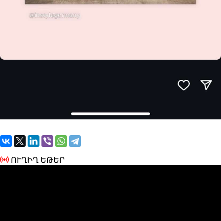
ՈՒՂԻՂ ԵԹԵՐ