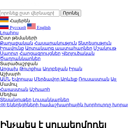
Հայերեն
Русский
English
Լրահոս
Ըստ թեմաների
Քաղաքական
Հասարակություն
Տնտեսություն
Իրավունք
Արտակարգ պատահարներ
Մշակույթ
Սպորտ
Հարցազրույցներ
Վերլուծական
Ծաղրանկարներ
Տարածաշրջան
Արցախ
Թուրքիա
Ադրբեջան
Իրան
Աշխարհ
ԱՄՆ
Եվրոպա
Մերձավոր Արևելք
Ռուսաստան
Այլ
Մամուլ
Հայաստան
Աշխարհ
Մեդիա
Տեսանյութեր
Լուսանկարներ
կեղեցիների համաշխարհային խորհուրդը խորապես 
Ինչպես է սուպերմոդել