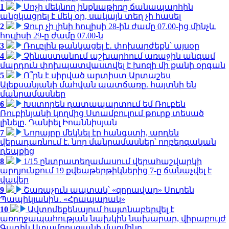
1
Սոչի մեկնող ինքնաթիռը ճանապարհին
անցկացրել է մեկ օր, սակայն տեղ չի հասել
2
Ջուր չի լինի հուլիսի 28-ին ժամը 07.00-ից մինչև
հուլիսի 29-ը ժամը 07.00-ն
3
Ռուբլին թանկացել է․ փոխարժեքն՝ այսօր
4
Չինաստանում աշխարհում առաջին անգամ
մարդուն փոխպատվաստվել է խոզի մի քանի օրգան
5
Ո՞րն է սիրված արտիստ Արտաշես
Ալեքսանյանի մահվան պատճառը. հայտնի են
մանրամասներ
6
Խստորեն դատապարտում եմ Ռուբեն
Ռուբինյանի կողմից Ստամբուլում թուրք տեսած
լինելը. Դանիել Իոաննիսյան
7
Նորայրը մեկնել էր հանգստի, արդեն
վերադառնում է. նոր մանրամասներ՝ ողբերգական
դեպքից
8
1/15 ընտրատեղամասում վերահաշվարկի
արդյունքում 19 քվեաթերթիկներից 7-ը ճանաչվել է
վավեր
9
Շառաչուն ապտակ՝ «զորավար» Սուրեն
Պապիկյանին․ «Հրապարակ»
10
Ավտոմեքենայում հայտնաբերվել է
առողջապահության նախկին նախարար, վիրաբույժ
Գագիկ Ստամբուլցյանի մարմինը