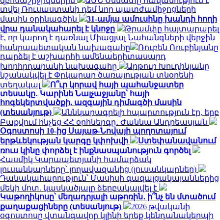
զբոսաշրջիկներին
ԱՄՆ Սենատը հավանություն է
տվել Ռուսաստանի դեմ նոր պատժամիջոցների
մասին օրինագծին
31-ամյա ամուսինը խանդի հողի
վրա դանակահարել է կնոջը
Թրամփը հայտարարել
է, որ կարող է դառնալ Միացյալ Նահանգների վերջին
հանրապետական ​​նախագահը
Ռուբեն Ռուբինյանը
դարձել է աշխարհի ամենաերիտասարդ
խորհրդարանի նախագահը
Արթուր Խուդինյանը
նշանակվել է Փրկարար ծառայության տնօրենի
տեղակալ
Ո՞ւր կորավ հայի պահանջատեր
տեսակը․ Կարինե Նալչաջյանը՝ հայի
հոգեկերտվածքի, ազգային դիմագծի մասին
(տեսանյութ)
Աննկարագրելի հպարտություն էր, երբ
Բաքվում հնչեց ՀՀ օրհներգը․ Ժաննա Անդրեասյան
Օգոստոսի 10-ից Սայաթ-Նովայի պողոտայում
երթևեկության կարգը կփոխվի
Ստեփանավանում
ռուս կինը փորձել է ինքնասպանություն գործել
Հասմիկ Կարապետյանի համարձակ
լուսանկարները՝ լողավազանից (լուսանկարներ)
Դանակահարություն՝ Մասիսի գազալցակայաններից
մեկի մոտ. կասկածյալը ձերբակալվել է
Կաթողիկոսը՝ մեղադրյալի աթոռին․ ի՞նչ են մտածում
քաղաքացիները (տեսանյութ)
2026 թվականի
օգոստոսը վտանգավոր կլինի երեք կենդանակերպի