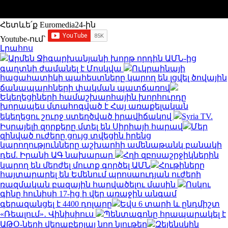
Հետևե՛ք Euromedia24-ին
Youtube-ում`
Լրահոս
Արմեն Ջիգարխանյանի խորթ որդին ԱՄՆ-ից
գաղտնի ժամանել է Մոսկվա
Ուկրաինայի
հացահատիկի պահեստները կարող են լցվել ծովային
ճանապարհների փակման պատճառով
Եկեղեցիների համաշխարհային խորհուրդը
խորապես մտահոգված է Հայ առաքելական
եկեղեցու շուրջ ստեղծված իրավիճակով
Syria TV.
Իսրայելի զորքերը մտել են Սիրիայի հարավ
Մեր
զինված ուժերը ցույց տվեցին իրենց
կարողությունները աշխարհի ամենաթանկ բանակի
դեմ. Իրանի ԱԳ նախարար
Հղի զբոսաշրջիկներին
կարող են մերժել մուտք գործել ԱՄՆ
Հութիները
հայտարարել են Եմենում պրոսաուդյան ուժերի
ռազմական բազային հարվածելու մասին
Ոսկու
գինը հունիսի 17-ից ի վեր առաջին անգամ
գերազանցել է 4400 դոլարը
Եվս 6 տարի և ընդմիշտ
«Ռեալում»․ Վինիսիուս
Պենտագոնը հրապարակել է
ԱԹՕ-ների վերաբերյալ նոր նյութեր
Զելենսկին