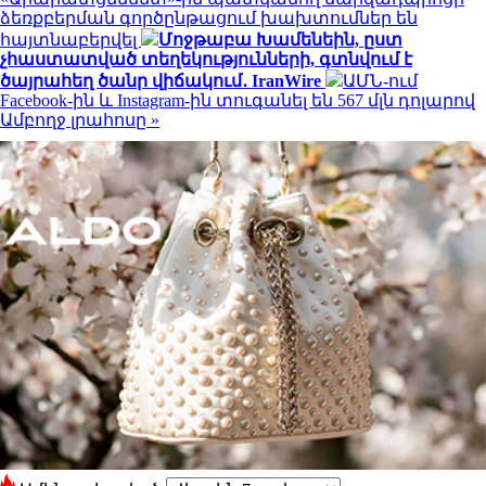
ձեռքբերման գործընթացում խախտումներ են
հայտնաբերվել
Մոջթաբա Խամենեին, ըստ
չհաստատված տեղեկությունների, գտնվում է
ծայրահեղ ծանր վիճակում․ IranWire
ԱՄՆ-ում
Facebook-ին և Instagram-ին տուգանել են 567 մլն դոլարով
Ամբողջ լրահոսը »