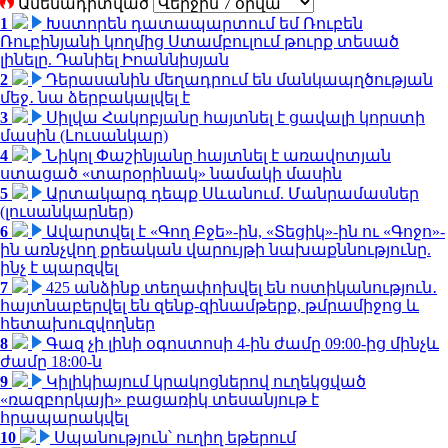
Ամենադիտված
1
Խստորեն դատապարտում եմ Ռուբեն
Ռուբինյանի կողմից Ստամբուլում թուրք տեսած
լինելը. Դանիել Իոաննիսյան
2
Դերասանին մեղադրում են մանկապղծության
մեջ․ նա ձերբակալվել է
3
Սիլվա Հակոբյանը հայտնել է ցավալի կորստի
մասին (Լուսանկար)
4
Նիկոլ Փաշինյանը հայտնել է առավոտյան
ստացած «տարօրինակ» նամակի մասին
5
Արտակարգ դեպք Սևանում. Մանրամասներ
(լուսանկարներ)
6
Ավարտվել է «Գող Բջե»-ին, «Տեցիկ»-ին ու «Գոջո»-
ին առնչվող քրեական վարույթի նախաքննությունը.
ինչ է պարզվել
7
425 անձինք տեղափոխվել են ոստիկանություն․
հայտնաբերվել են զենք-զինամթերք, թմրամիջոց և
հետախուզվողներ
8
Գազ չի լինի օգոստոսի 4-ին ժամը 09:00-ից մինչև
ժամը 18:00-ն
9
Կիլիկիայում կրակոցներով ուղեկցված
«ռազբորկայի» բացառիկ տեսանյութ է
հրապարակվել
10
Սպանություն՝ ուղիղ եթերում