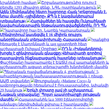
նշանների համար
Շրջանառությունից դուրս է
բերվել 1293 միավոր զենք․ ՆԳՆ ոստիկանություն
Ալեն Սիմոնյանից հետո հաջորդը Հայկ Կոնջորյանն է․
նրա մասին «սլիվները» ՔՊ-ն է կազմակերպում
(տեսանյութ)
Հարվածներ են հասցվել Ուկրաինայի
նավահանգստային ենթակառուցվածքներին. ՌԴ ՊՆ
Դատավորը հայ էր․ Նարեկ Կարապետյան
Մինվոդիում կասեցվել է 16 միլիոն ռուբլու
անօրինական տեղափոխումը Հայաստան
Կյանքից
հեռացել է Մադոննայի և այլ աստղերի հետ
աշխատած Ուիլյամ Օրբիթը
ՌԴ-ն «Իսկանդերով»
խոցել է զինվորական գնացքը.Վեհափառի գործով
դատավորն ինքնաբացարկ հայտնեց (տեսանյութ)
Փաշինյանը հայտարարել է ԵԱՏՄ-ում ապրանքների և
աշխատուժի ազատ տեղաշարժի խնդիրների մասին
Պետական դավաճանության 4, լրտեսության՝ 5,
ահաբեկչության նախապատրաստության 1 դեպք.
ԱԱԾ տվյալներ
Թուրքական «Madame Coco»-ն
ամբողջությամբ հեռանում է Ռուսաստանից․ կփակվի
29 խանութ
Երևի փոստը լավ չի աշխատում․
Նաթան սրբազանը՝ Պոլսո պատրիարքի լռության
մասին
Հայաստանին ևս 5000 էլեկտրոմոբիլի
անմաքս ներմուծման քվոտա է հատկացվել
«Արարատցեմենտ»-ին պատկանող մարզադպրոցի