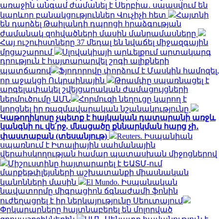
առաջին անգամ ժամանել է Սերբիա․ սպասվում են
կարևոր բանակցություններ Վուչիչի հետ
Հայտնի
են դարձել Թաիլանդի դպրոցի հրաձգության
ժամանակ զոհվածների մասին մանրամասները
Հայ ուշուիստները 37 մեդալ են նվաճել միջազգային
մրցաշարում
Սլովակիայի արևելքում արտակարգ
դրություն է հայտարարվել շոգի ալիքների
պատճառով
Ֆյոդորովը փորձում է Մասկին համոզել,
որ աջակցի Ուկրաինային
Թրամփը սպառնացել է
արգելափակել շվեյցարական ժամացույցների
ներմուծումը ԱՄՆ
Հորմուզի նեղուցը կարող է
կորցնել իր ռազմավարական նշանակությունը
Կաթողիկոսը չպետք է հայկական դատարանի առջև
կանգնի ու վե՛րջ, մնացածը քննարկման հարց չի․
փաստաբան (տեսանյութ)
Reuters. Իսպանիան
սպառնում է Իտալիային սահմանային
վերահսկողության համար պատասխան միջոցներով
Միշուստինը հայտարարել է ԵԱՏՄ-ում
մարքեթփլեյսների աշխատանքի միասնական
կանոնների մասին
El Mundo. Իսպանական
նավատորմը միգրացիոն ճգնաժամի ֆոնին
ուժեղացրել է իր ներկայությունը Սեուտայում
Փրկարարները հայտնաբերել են մոլորված