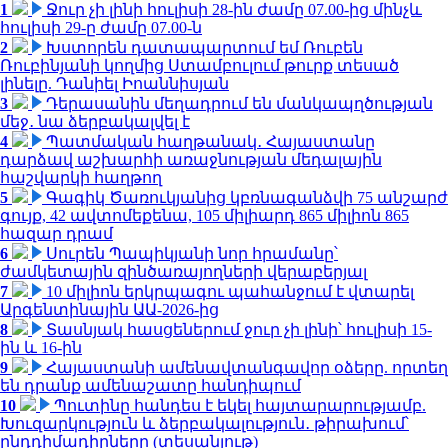
1
Ջուր չի լինի հուլիսի 28-ին ժամը 07.00-ից մինչև
հուլիսի 29-ը ժամը 07.00-ն
2
Խստորեն դատապարտում եմ Ռուբեն
Ռուբինյանի կողմից Ստամբուլում թուրք տեսած
լինելը. Դանիել Իոաննիսյան
3
Դերասանին մեղադրում են մանկապղծության
մեջ․ նա ձերբակալվել է
4
Պատմական հաղթանակ․ Հայաստանը
դարձավ աշխարհի առաջնության մեդալային
հաշվարկի հաղթող
5
Գագիկ Ծառուկյանից կբռնագանձվի 75 անշարժ
գույք, 42 ավտոմեքենա, 105 միլիարդ 865 միլիոն 865
հազար դրամ
6
Սուրեն Պապիկյանի նոր հրամանը՝
ժամկետային զինծառայողների վերաբերյալ
7
10 միլիոն երկրպագու պահանջում է վտարել
Արգենտինային ԱԱ-2026-ից
8
Տասնյակ հասցեներում ջուր չի լինի՝ հուլիսի 15-
ին և 16-ին
9
Հայաստանի ամենավտանգավոր օձերը. որտեղ
են դրանք ամենաշատը հանդիպում
10
Պուտինը հանդես է եկել հայտարարությամբ.
Խուզարկություն և ձերբակալություն․ թիրախում՝
ընդդիմադիրները (տեսանյութ)