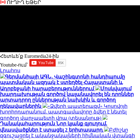
ՈՒՂԻՂ ԵԹԵՐ
Հետևե՛ք Euromedia24-ին
Youtube-ում`
Լրահոս
Գերմանիայի ԱԳՆ․ Վաշինգտոնի հանդիպումը
պատմական ազդակ է ստեղծել Հայաստանի և
Ադրբեջանի հարաբերություններում
Մոսկվայում
խարդախության գործով կալանավորել են դրոններ
արտադրող ընկերության նախկին և գործող
ղեկավարներին
«Ձվերի պատերազմ» Կոսովոյի
խորհրդարանում. պատգամավորը ձվեր է նետել
գործող վարչապետի վրա (տեսանյութ)
Դանակահարություն Նոր կյանք գյուղում.
վնասվածքներ է ստացել 2 երիտասարդ
Բժիշկը
զգուշացրել է ականջակալների հիմնական վտանգի