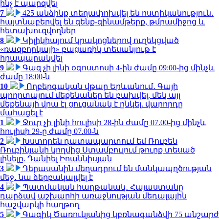
ինչ է պարզվել
7
425 անձինք տեղափոխվել են ոստիկանություն․
հայտնաբերվել են զենք-զինամթերք, թմրամիջոց և
հետախուզվողներ
8
Կիլիկիայում կրակոցներով ուղեկցված
«ռազբորկայի» բացառիկ տեսանյութ է
հրապարակվել
9
Գազ չի լինի օգոստոսի 4-ին ժամը 09:00-ից մինչև
ժամը 18:00-ն
10
Ողբերգական վթար Երևանում․ Գայի
պողոտայում մեքենաներ են բախվել, մեկ այլ
մեքենայի վրա էլ ցուցանակ է ընկել. վարորդը
մահացել է
1
Ջուր չի լինի հուլիսի 28-ին ժամը 07.00-ից մինչև
հուլիսի 29-ը ժամը 07.00-ն
2
Խստորեն դատապարտում եմ Ռուբեն
Ռուբինյանի կողմից Ստամբուլում թուրք տեսած
լինելը. Դանիել Իոաննիսյան
3
Դերասանին մեղադրում են մանկապղծության
մեջ․ նա ձերբակալվել է
4
Պատմական հաղթանակ․ Հայաստանը
դարձավ աշխարհի առաջնության մեդալային
հաշվարկի հաղթող
5
Գագիկ Ծառուկյանից կբռնագանձվի 75 անշարժ