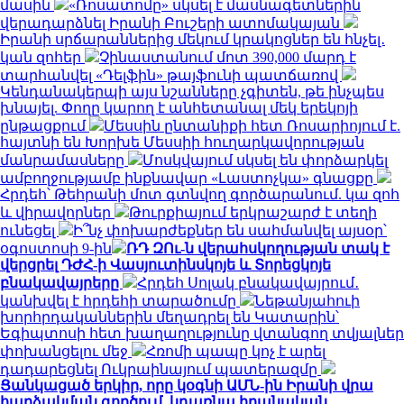
մասին
«Ռոսատոմը» սկսել է մասնագետներին
վերադարձնել Իրանի Բուշերի ատոմակայան
Իրանի սրճարաններից մեկում կրակոցներ են հնչել․
կան զոհեր
Չինաստանում մոտ 390,000 մարդ է
տարհանվել «Դելֆին» թայֆունի պատճառով
Կենդանակերպի այս նշանները չգիտեն, թե ինչպես
խնայել. Փողը կարող է անհետանալ մեկ երեկոյի
ընթացքում
Մեսսին ընտանիքի հետ Ռոսարիոյում է.
հայտնի են Խորխե Մեսսիի հուղարկավորության
մանրամասները
Մոսկվայում սկսել են փորձարկել
ամբողջությամբ ինքնավար «Լաստոչկա» գնացքը
Հրդեհ՝ Թեհրանի մոտ գտնվող գործարանում. կա զոհ
և վիրավորներ
Թուրքիայում երկրաշարժ է տեղի
ունեցել
Ի՞նչ փոխարժեքներ են սահմանվել այսօր՝
օգոստոսի 9-ին
ՌԴ ԶՈւ-ն վերահսկողության տակ է
վերցրել ԴԺՀ-ի Վասյուտինսկոյե և Տորեցկոյե
բնակավայրերը
Հրդեհ Սոլակ բնակավայրում․
կանխվել է հրդեհի տարածումը
Նեթանյահուի
խորհրդականներին մեղադրել են Կատարին՝
Եգիպտոսի հետ խաղաղությունը վտանգող տվյալներ
փոխանցելու մեջ
Հռոմի պապը կոչ է արել
դադարեցնել Ուկրաինայում պատերազմը
Ցանկացած երկիր, որը կօգնի ԱՄՆ-ին Իրանի վրա
հարձակման գործում, կդառնա իրանական