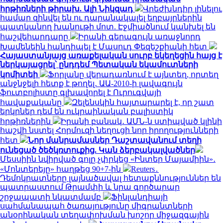
հրթիռների թիրախ. Ալի Նիկզադ
Վրեժխնդիր լինելու
համար զինվել են ու դարանակալել եղբայրներին
պատկանող խանութի մոտ. Էջմիածնում կանխել են
հաշվեհարդարը
Իրանի գերագույն առաջնորդ
Խամենեին հանդիպել է Մասուդ Փեզեշքիանի հետ
Հայաստանյայց առաքելական սուրբ եկեղեցին հայց է
ներկայացրել՝ ընդդեմ Պետական եկամուտների
կոմիտեի
Ֆորլանը վերադառնում է այնտեղ, որտեղ
անջնջելի հետք է թողել․ ԱԱ-2010-ի լավագույն
ֆուտբոլիստը գլխավորել է Ուրուգվայի
հավաքականը
Զելենսկին հայտարարել է, որ շատ
երկրներ դեմ են ուկրաինական բալիստիկ
հրթիռներին
Իրանի բանակ․ ԱՄՆ-ն ստիպված կլինի
հաշվի նստել Հորմուզի նեղուցի նոր իրողությունների
հետ
Նոր մանրամասներ Դաշտավանում տեղի
ունեցած ծեծկռտուքից. Կան ձերբակալվածներ
Մեսսիին նվիրված գոլը չփրկեց «Ինտեր Մայամիին»․
«Մոնտերեյը» հաղթեց 90+7-ին
Reuters․
Դեմոկրատները լայնածավալ հետաքննություններ են
պատրաստում Թրամփի և նրա գործարար
շրջապատի նկատմամբ
Ֆինլանդիայի
սահմանապահ ծառայությունը միգրանտների
անօրինական տեղափոխման խոշոր միջազգային