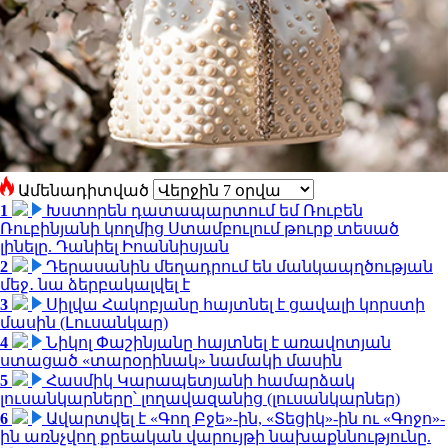
Ամենադիտված
1
Խստորեն դատապարտում եմ Ռուբեն
Ռուբինյանի կողմից Ստամբուլում թուրք տեսած
լինելը. Դանիել Իոաննիսյան
2
Դերասանին մեղադրում են մանկապղծության
մեջ․ նա ձերբակալվել է
3
Սիլվա Հակոբյանը հայտնել է ցավալի կորստի
մասին (Լուսանկար)
4
Նիկոլ Փաշինյանը հայտնել է առավոտյան
ստացած «տարօրինակ» նամակի մասին
5
Հասմիկ Կարապետյանի համարձակ
լուսանկարները՝ լողավազանից (լուսանկարներ)
6
Ավարտվել է «Գող Բջե»-ին, «Տեցիկ»-ին ու «Գոջո»-
ին առնչվող քրեական վարույթի նախաքննությունը.