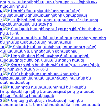
գույք, 42 ավտոմեքենա, 105 միլիարդ 865 միլիոն 865
հազար դրամ
6
Սուրեն Պապիկյանի նոր հրամանը՝
ժամկետային զինծառայողների վերաբերյալ
7
10 միլիոն երկրպագու պահանջում է վտարել
Արգենտինային ԱԱ-2026-ից
8
Տասնյակ հասցեներում ջուր չի լինի՝ հուլիսի 15-
ին և 16-ին
9
Հայաստանի ամենավտանգավոր օձերը. որտեղ
են դրանք ամենաշատը հանդիպում
10
Տոկաևի անսպասելի հայտարարությունը՝
Հայաստանի և Ադրբեջանի վերաբերյալ
1
Սոչի մեկնող ինքնաթիռը ճանապարհին
անցկացրել է մեկ օր, սակայն տեղ չի հասել
2
Ջուր չի լինի հուլիսի 28-ին ժամը 07.00-ից մինչև
հուլիսի 29-ը ժամը 07.00-ն
3
Ո՞րն է սիրված արտիստ Արտաշես
Ալեքսանյանի մահվան պատճառը. հայտնի են
մանրամասներ
4
Խստորեն դատապարտում եմ Ռուբեն
Ռուբինյանի կողմից Ստամբուլում թուրք տեսած
լինելը. Դանիել Իոաննիսյան
5
Նորայրը մեկնել էր հանգստի, արդեն
վերադառնում է. նոր մանրամասներ՝ ողբերգական