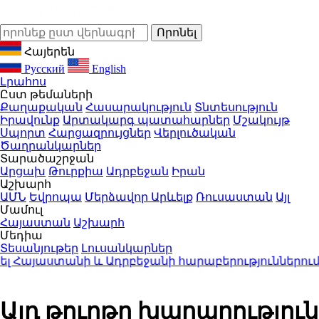
Հայերեն
Русский
English
Լրահոս
Ըստ թեմաների
Քաղաքական
Հասարակություն
Տնտեսություն
Իրավունք
Արտակարգ պատահարներ
Մշակույթ
Սպորտ
Հարցազրույցներ
Վերլուծական
Ծաղրանկարներ
Տարածաշրջան
Արցախ
Թուրքիա
Ադրբեջան
Իրան
Աշխարհ
ԱՄՆ
Եվրոպա
Մերձավոր Արևելք
Ռուսաստան
Այլ
Մամուլ
Հայաստան
Աշխարհ
Մեդիա
Տեսանյութեր
Լուսանկարներ
այաստանի և Ադրբեջանի հարաբերություններում
20:
Այդ թուղթը խաղաղություն