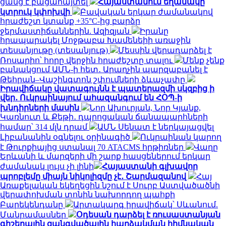
ցանց է բացահայտել
Հայաստանում եղանակը
կտրուկ կփոխվի
Բավական երկար ժամանակով
հրաժեշտ կտանք +35°C-ից բարձր
ջերմաստիճաններին. Ազիզյան
Իրանը
հրապարակել Մոջթաբա Խամենեիի առաջին
տեսանյութը (տեսանյութ)
Մեսսին վերադարձել է
Ռոսարիո՝ հորը վերջին հրաժեշտը տալու
Մենք չենք
բանակցում ԱՄՆ-ի հետ․ Արաղչին պարզաբանել է
Թեհրան–Վաշինգտոն շփումների ձևաչափը
Իրավիճակը վատագույնն է պատերազմի սկզբից ի
վեր․ Ուկրաինայում ահազանգում են ՀՕՊ-ի
խնդիրների մասին
Նոր Ախուրյան, Նոր Կյանք,
Կառնուտ և Քեթի․ դպրոցական ճանապարհների
համար՝ 314 մլն դրամ
ԱՄՆ Սենատ է ներկայացվել
Լիբանանին օգնելու օրինագիծ
Ուկրաինան կարող
է Թուրքիայից ստանալ 70 ATACMS հրթիռներ
Վաղը
Երևանի և մարզերի մի շարք հասցեներում երկար
ժամանակ լույս չի լինի
Հայաստանի գլխավոր
պրոբլեմը միայն նիկոլիզմը չէ․ Շարմազանով
Հայ
Առաքելական եկեղեցին նշում է Սուրբ Աստվածածնի
վերափոխման տոնին նախորդող պահքի
Բարեկենդանը
Արտակարգ իրավիճակ՝ Սևանում.
Մանրամասներ
Օդեսան դարձել է ռուսաստանյան
գիշերային զանգվածային հարձակման հիմնական