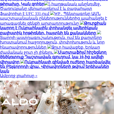
թիրախը. Կան զոհեր
5 հաղթանակ անընդմեջ․
Ծառուկյանը վերադառնում է և բացահայտ
ֆավորիտ է UFC 331-ում
WP․ Պենտագոնը ԱՄՆ
պաշտպանական ընկերություններից պահանջել է
արագացնել զենքի արտադրությունը
Թուրքիան
կարող է Ուկրաինային փոխանցել ամերիկյան
բալիստիկ հրթիռներ․ հայտնի են քանակները
Տարոյի աստղագուշակություն. ում են քարտերը
խոստանում հաջողություն, փոփոխություն և նոր
հնարավորություններ
Ջուր հավաքեք. Երկար
ժամանակ ջուր չի լինելու
Մարտաֆիլմ հիշեցնող
ծեծկռտուք Դաշտավան գյուղում. կա 10-ից ավելի
վիրավոր
Ուկրաինայի զինված ուժերը հարձակվել
են Բելգորոդի վրա․ Վիրավորների թվում երեխաներ
կան
Ամբողջ լրահոսը »