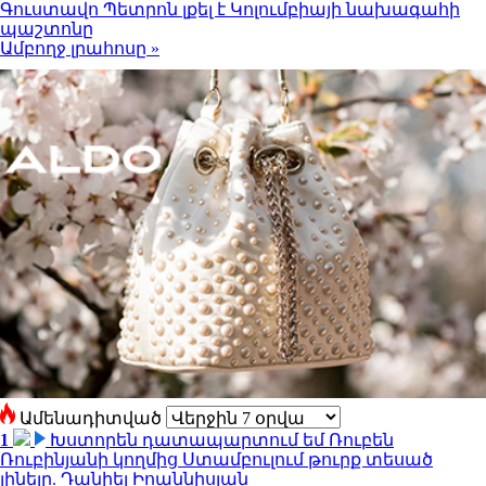
Գուստավո Պետրոն լքել է Կոլումբիայի նախագահի
պաշտոնը
Ամբողջ լրահոսը »
Ամենադիտված
1
Խստորեն դատապարտում եմ Ռուբեն
Ռուբինյանի կողմից Ստամբուլում թուրք տեսած
լինելը. Դանիել Իոաննիսյան