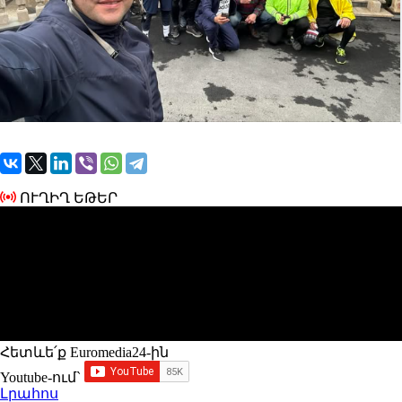
ՈՒՂԻՂ ԵԹԵՐ
Հետևե՛ք Euromedia24-ին
Youtube-ում`
Լրահոս