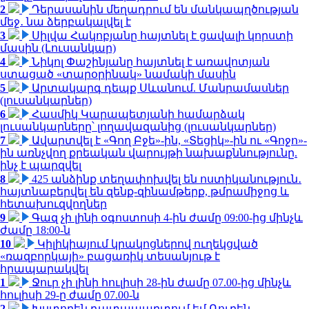
2
Դերասանին մեղադրում են մանկապղծության
մեջ․ նա ձերբակալվել է
3
Սիլվա Հակոբյանը հայտնել է ցավալի կորստի
մասին (Լուսանկար)
4
Նիկոլ Փաշինյանը հայտնել է առավոտյան
ստացած «տարօրինակ» նամակի մասին
5
Արտակարգ դեպք Սևանում. Մանրամասներ
(լուսանկարներ)
6
Հասմիկ Կարապետյանի համարձակ
լուսանկարները՝ լողավազանից (լուսանկարներ)
7
Ավարտվել է «Գող Բջե»-ին, «Տեցիկ»-ին ու «Գոջո»-
ին առնչվող քրեական վարույթի նախաքննությունը.
ինչ է պարզվել
8
425 անձինք տեղափոխվել են ոստիկանություն․
հայտնաբերվել են զենք-զինամթերք, թմրամիջոց և
հետախուզվողներ
9
Գազ չի լինի օգոստոսի 4-ին ժամը 09:00-ից մինչև
ժամը 18:00-ն
10
Կիլիկիայում կրակոցներով ուղեկցված
«ռազբորկայի» բացառիկ տեսանյութ է
հրապարակվել
1
Ջուր չի լինի հուլիսի 28-ին ժամը 07.00-ից մինչև
հուլիսի 29-ը ժամը 07.00-ն
2
Խստորեն դատապարտում եմ Ռուբեն