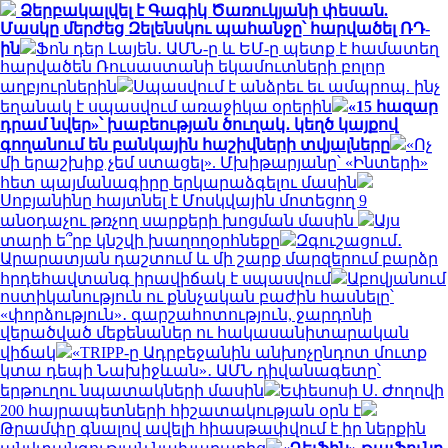
Ձերբակալվել է Գագիկ Ծառուկյանի փեսան.
Մասկը մերժեց Զելենսկու պահանջը՝ հարվածել ՌԴ-
ին
Ֆոն դեր Լայեն․ ԱՄՆ-ը և ԵՄ-ը պետք է համատեղ
հարվածեն Ռուսաստանի եկամուտների բոլոր
աղբյուրներին
Սպասվում է անձրեւ եւ ամպրոպ. ինչ
եղանակ է սպասվում առաջիկա օրերին
«15 հազար
դրամ նվեր»՝ խաբեության ծուղակ․ կեղծ կայքով
գողանում են բանկային հաշիվների տվյալները
«Ոչ
մի երաշխիք չեմ ստացել». Մխիթարյանը՝ «Ինտերի»
հետ պայմանագիրը երկարաձգելու մասին
Սոբյանինը հայտնել է Մոսկվային մոտեցող 9
անօդաչու թռչող սարքերի խոցման մասին
Այս
տարի ե՞րբ կնշվի խաղողօրհնեքը
Զգուշացում․
Արարատյան դաշտում և մի շարք մարզերում բարձր
հրդեհավտանգ իրավիճակ է սպասվում
Աբովյանում
ոստիկանություն ու քննչական բաժին հասնելը՝
«փորձություն»․ գարշահոտություն, ջարդոնի
վերածված մեքենաներ ու հակասանիտարական
վիճակ
«TRIPP-ը Ադրբեջանին անխոչընդոտ մուտք
կտա դեպի Նախիջևան»․ ԱՄՆ դիվանագետը՝
երթուղու նպատակների մասին
Եփեսոսի Ս. Ժողովի
200 հայրապետների հիշատակության օրն է
Թրամփը գնալով ավելի հիասթափվում է իր ներքին