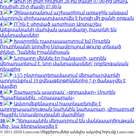
2
Ջուր չի լինի հուլիսի 28-ին ժամը 07.00-ից մինչև
հուլիսի 29-ը ժամը 07.00-ն
3
Չինաստանում աշխարհում առաջին անգամ
մարդուն փոխպատվաստվել է խոզի մի քանի օրգան
4
Ո՞րն է սիրված արտիստ Արտաշես
Ալեքսանյանի մահվան պատճառը. հայտնի են
մանրամասներ
5
Խստորեն դատապարտում եմ Ռուբեն
Ռուբինյանի կողմից Ստամբուլում թուրք տեսած
լինելը. Դանիել Իոաննիսյան
6
Նորայրը մեկնել էր հանգստի, արդեն
վերադառնում է. նոր մանրամասներ՝ ողբերգական
դեպքից
7
1/15 ընտրատեղամասում վերահաշվարկի
արդյունքում 19 քվեաթերթիկներից 7-ը ճանաչվել է
վավեր
8
Շառաչուն ապտակ՝ «զորավար» Սուրեն
Պապիկյանին․ «Հրապարակ»
9
Ավտոմեքենայում հայտնաբերվել է
առողջապահության նախկին նախարար, վիրաբույժ
Գագիկ Ստամբուլցյանի մարմինը
10
Դերասանին մեղադրում են մանկապղծության
մեջ․ նա ձերբակալվել է
© 2011-2026 Lurer.com Մեջբերումներ անելիս ակտիվ հղումը Lurer.com-