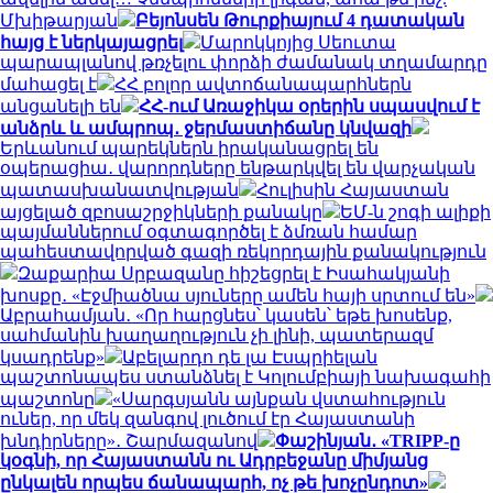
Մխիթարյան
Բեյոնսեն Թուրքիայում 4 դատական
հայց է ներկայացրել
Մարոկկոյից Սեուտա
պարապլանով թռչելու փորձի ժամանակ տղամարդը
մահացել է
ՀՀ բոլոր ավտոճանապարհներն
անցանելի են
ՀՀ-ում Առաջիկա օրերին սպասվում է
անձրև և ամպրոպ․ ջերմաստիճանը կնվազի
Երևանում պարեկներն իրականացրել են
օպերացիա․ վարորդները ենթարկվել են վարչական
պատասխանատվության
Հուլիսին Հայաստան
այցելած զբոսաշրջիկների քանակը
ԵՄ-ն շոգի ալիքի
պայմաններում օգտագործել է ձմռան համար
պահեստավորված գազի ռեկորդային քանակություն
Զաքարիա Սրբազանը հիշեցրել է Իսահակյանի
խոսքը․ «Էջմիածնա սյուները ամեն հայի սրտում են»
Աբրահամյան․ «Որ հարցնես՝ կասեն՝ եթե խոսենք,
սահմանին խաղաղություն չի լինի, պատերազմ
կսադրենք»
Աբելարդո դե լա Էսպրիելան
պաշտոնապես ստանձնել է Կոլումբիայի նախագահի
պաշտոնը
«Սարգսյանն այնքան վստահություն
ուներ, որ մեկ զանգով լուծում էր Հայաստանի
խնդիրները»․ Շարմազանով
Փաշինյան․ «TRIPP-ը
կօգնի, որ Հայաստանն ու Ադրբեջանը միմյանց
ընկալեն որպես ճանապարհ, ոչ թե խոչընդոտ»