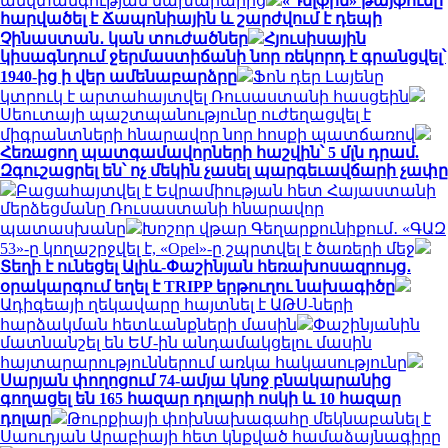
անվտանգության նախարարից
«Դելֆին» թայֆունը
հարվածել է Ճապոնիային և շարժվում է դեպի
Չինաստան․ կան տուժածներ
Հյուսիսային
կիսագնդում ջերմաստիճանի նոր ռեկորդ է գրանցվել՝
1940-ից ի վեր ամենաբարձրը
Ֆոն դեր Լայենը
կտրուկ է արտահայտվել Ռուսաստանի հասցեին
Սեուտայի ​​պաշտպանությունը ուժեղացվել է
միգրանտների հնարավոր նոր հոսքի պատճառով
Հեռացող պատգամավորների հաշվին՝ 5 մլն դրամ.
Զգուշացրել են՝ ոչ մեկին չասել պարգեւավճարի չափը
Բացահայտվել է Եվրամիության հետ Հայաստանի
մերձեցմանը Ռուսաստանի հնարավոր
պատասխանը
Խոշոր վթար Գեղարքունիքում․ «ԳԱԶ
53»-ը կողաշրջվել է, «Opel»-ը շպրտվել է ծառերի մեջ
Տեղի է ունեցել Ալիև-Փաշինյան հեռախոսազրույց․
օրակարգում եղել է TRIPP երթուղու նախագիծը
Ադիգեայի ղեկավարը հայտնել է ԱԹՍ-ների
հարձակման հետևանքների մասին
Փաշինյանին
մատնանշել են ԵՄ-ին անդամակցելու մասին
հայտարարություններում առկա հակասությունը
Սարյան փողոցում 74-ամյա կնոջ բնակարանից
գողացել են 165 հազար դոլարի ոսկի և 10 հազար
դոլար
Թուրքիայի փոխնախագահը մեկնաբանել է
Սաուդյան Արաբիայի հետ կնքված համաձայնագիրը