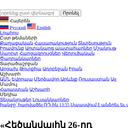
Հայերեն
Русский
English
Լրահոս
Ըստ թեմաների
Քաղաքական
Հասարակություն
Տնտեսություն
Իրավունք
Արտակարգ պատահարներ
Մշակույթ
Սպորտ
Հարցազրույցներ
Վերլուծական
Ծաղրանկարներ
Տարածաշրջան
Արցախ
Թուրքիա
Ադրբեջան
Իրան
Աշխարհ
ԱՄՆ
Եվրոպա
Մերձավոր Արևելք
Ռուսաստան
Այլ
Մամուլ
Հայաստան
Աշխարհ
Մեդիա
Տեսանյութեր
Լուսանկարներ
ը՝ հարվածել ՌԴ-ին
13:55
Սպասվում է անձրեւ եւ ամպ
«Հեծանվային 26-րդ