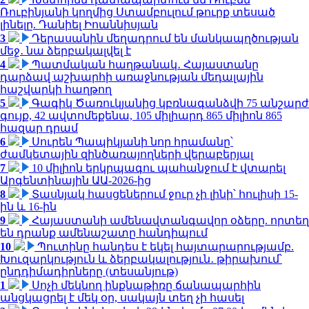
Ռուբինյանի կողմից Ստամբուլում թուրք տեսած
լինելը. Դանիել Իոաննիսյան
3
Դերասանին մեղադրում են մանկապղծության
մեջ․ նա ձերբակալվել է
4
Պատմական հաղթանակ․ Հայաստանը
դարձավ աշխարհի առաջնության մեդալային
հաշվարկի հաղթող
5
Գագիկ Ծառուկյանից կբռնագանձվի 75 անշարժ
գույք, 42 ավտոմեքենա, 105 միլիարդ 865 միլիոն 865
հազար դրամ
6
Սուրեն Պապիկյանի նոր հրամանը՝
ժամկետային զինծառայողների վերաբերյալ
7
10 միլիոն երկրպագու պահանջում է վտարել
Արգենտինային ԱԱ-2026-ից
8
Տասնյակ հասցեներում ջուր չի լինի՝ հուլիսի 15-
ին և 16-ին
9
Հայաստանի ամենավտանգավոր օձերը. որտեղ
են դրանք ամենաշատը հանդիպում
10
Պուտինը հանդես է եկել հայտարարությամբ.
Խուզարկություն և ձերբակալություն․ թիրախում՝
ընդդիմադիրները (տեսանյութ)
1
Սոչի մեկնող ինքնաթիռը ճանապարհին
անցկացրել է մեկ օր, սակայն տեղ չի հասել