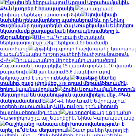
Ինչպես են ձերբակալում Արգամ Աբրահամյանին.
ՔԿ-ն կադրեր է հրապարակել
Տարադրամի
փոխարժեքները օգոստոսի 8-ին
Սլովակիայի
նախկին ղեկավարները պահանջում են, որ Նիկոլ
Փաշինյանը դադարեցնի Հայ Առաքելական Եկեղեցու
նկատմամբ քաղաքական հետապնդումները և
ճնշումները
ՄԱԿ-ում Կուբայի մշտական ​​
ներկայացուցիչը նշել է երկրում ճգնաժամի
պատճառը
Արթիկի դպրոցի հաշվապահը կատարել
է առանձնապես խոշոր չափերի հափշտակություն.
ՀԿԿ
Ռուսաստանից Ադրբեջանի տարածքով
Հայաստան է ուղարկվել 15 վագոն ցորեն և 10 վագոն
քարածուխ
Ալյասկայում 5.6 մագնիտուդով
երկրաշարժ է տեղի ունեցել
Փաթեթը նետեց
տանիք, բայց չփրկվեց․ 318 գրամ մեթամֆետամին,
երկու կալանավորված
Հովիկ Աբրահամյանի որդուն
մեղադրում են սպանություն պատվիրելու մեջ․ ՔԿ-ն
մանրամասնում է
ԱՀԿ-ն հետևում է Եվրոպայում
տզերի տարածմանը ԱՄՆ-ում բուրբոն վիրուսի
հայտնաբերումից հետո
Այս գործընթացի թիրախը
Կաթողիկոսը չէ, այլ Եկեղեցին․ Նինա Կարապետյանց
Փաշինյանը «անսպասելի խոստովանություն» է
արել․ ու՞մ է նա մեղադրում
Շատ բաներ կարող էի
ավելին անել… Չեմպիոնների լիգան, ահա թե ինչ.