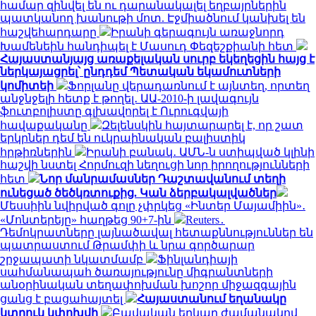
համար զինվել են ու դարանակալել եղբայրներին
պատկանող խանութի մոտ. Էջմիածնում կանխել են
հաշվեհարդարը
Իրանի գերագույն առաջնորդ
Խամենեին հանդիպել է Մասուդ Փեզեշքիանի հետ
Հայաստանյայց առաքելական սուրբ եկեղեցին հայց է
ներկայացրել՝ ընդդեմ Պետական եկամուտների
կոմիտեի
Ֆորլանը վերադառնում է այնտեղ, որտեղ
անջնջելի հետք է թողել․ ԱԱ-2010-ի լավագույն
ֆուտբոլիստը գլխավորել է Ուրուգվայի
հավաքականը
Զելենսկին հայտարարել է, որ շատ
երկրներ դեմ են ուկրաինական բալիստիկ
հրթիռներին
Իրանի բանակ․ ԱՄՆ-ն ստիպված կլինի
հաշվի նստել Հորմուզի նեղուցի նոր իրողությունների
հետ
Նոր մանրամասներ Դաշտավանում տեղի
ունեցած ծեծկռտուքից. Կան ձերբակալվածներ
Մեսսիին նվիրված գոլը չփրկեց «Ինտեր Մայամիին»․
«Մոնտերեյը» հաղթեց 90+7-ին
Reuters․
Դեմոկրատները լայնածավալ հետաքննություններ են
պատրաստում Թրամփի և նրա գործարար
շրջապատի նկատմամբ
Ֆինլանդիայի
սահմանապահ ծառայությունը միգրանտների
անօրինական տեղափոխման խոշոր միջազգային
ցանց է բացահայտել
Հայաստանում եղանակը
կտրուկ կփոխվի
Բավական երկար ժամանակով