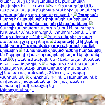
Ծառուկյանը վերադառնում է և բացահայտ
ֆավորիտ է UFC 331-ում
WP․ Պենտագոնը ԱՄՆ
պաշտպանական ընկերություններից պահանջել է
արագացնել զենքի արտադրությունը
Թուրքիան
կարող է Ուկրաինային փոխանցել ամերիկյան
բալիստիկ հրթիռներ․ հայտնի են քանակները
Տարոյի աստղագուշակություն. ում են քարտերը
խոստանում հաջողություն, փոփոխություն և նոր
հնարավորություններ
Ջուր հավաքեք. Երկար
ժամանակ ջուր չի լինելու
Մարտաֆիլմ հիշեցնող
ծեծկռտուք Դաշտավան գյուղում. կա 10-ից ավելի
վիրավոր
Ուկրաինայի զինված ուժերը հարձակվել
են Բելգորոդի վրա․ Վիրավորների թվում երեխաներ
կան
Երևանում բախվել են «Mazda» ավտոմեքենան
ու «Honda» մոտոցիկլը
2026թ. առաջին կիսամյակի
տվյալներով 2025թ. նույն ամիսների համեմատ
շինարարությունն աճել է 24.5%-ով. Եղիազար
Վարդանյան
Թուրքիան ՌԴ-ին և Ուկրաինային է
փոխանցել ռազմական գործողությունների
մորատորիումի առաջարկը
Ամբողջ լրահոսը »