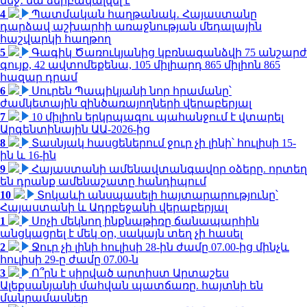
մեջ․ նա ձերբակալվել է
4
Պատմական հաղթանակ․ Հայաստանը
դարձավ աշխարհի առաջնության մեդալային
հաշվարկի հաղթող
5
Գագիկ Ծառուկյանից կբռնագանձվի 75 անշարժ
գույք, 42 ավտոմեքենա, 105 միլիարդ 865 միլիոն 865
հազար դրամ
6
Սուրեն Պապիկյանի նոր հրամանը՝
ժամկետային զինծառայողների վերաբերյալ
7
10 միլիոն երկրպագու պահանջում է վտարել
Արգենտինային ԱԱ-2026-ից
8
Տասնյակ հասցեներում ջուր չի լինի՝ հուլիսի 15-
ին և 16-ին
9
Հայաստանի ամենավտանգավոր օձերը. որտեղ
են դրանք ամենաշատը հանդիպում
10
Տոկաևի անսպասելի հայտարարությունը՝
Հայաստանի և Ադրբեջանի վերաբերյալ
1
Սոչի մեկնող ինքնաթիռը ճանապարհին
անցկացրել է մեկ օր, սակայն տեղ չի հասել
2
Ջուր չի լինի հուլիսի 28-ին ժամը 07.00-ից մինչև
հուլիսի 29-ը ժամը 07.00-ն
3
Ո՞րն է սիրված արտիստ Արտաշես
Ալեքսանյանի մահվան պատճառը. հայտնի են
մանրամասներ