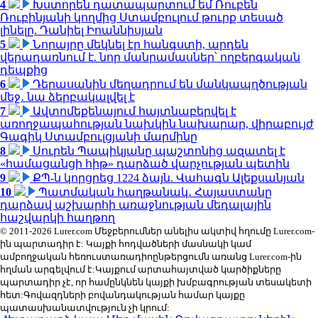
4
Խստորեն դատապարտում եմ Ռուբեն
Ռուբինյանի կողմից Ստամբուլում թուրք տեսած
լինելը. Դանիել Իոաննիսյան
5
Նորայրը մեկնել էր հանգստի, արդեն
վերադառնում է. նոր մանրամասներ՝ ողբերգական
դեպքից
6
Դերասանին մեղադրում են մանկապղծության
մեջ․ նա ձերբակալվել է
7
Ավտոմեքենայում հայտնաբերվել է
առողջապահության նախկին նախարար, վիրաբույժ
Գագիկ Ստամբուլցյանի մարմինը
8
Սուրեն Պապիկյանը պաշտոնից ազատել է
«համացանցի հիթ» դարձած վարչության պետին
9
ՔՊ-ն կորցրեց 1224 ձայն. Վահագն Ալեքսանյան
10
Պատմական հաղթանակ․ Հայաստանը
դարձավ աշխարհի առաջնության մեդալային
հաշվարկի հաղթող
© 2011-2026 Lurer.com Մեջբերումներ անելիս ակտիվ հղումը Lurer.com-
ին պարտադիր է: Կայքի հոդվածների մասնակի կամ
ամբողջական հեռուստառադիոընթերցումն առանց Lurer.com-ին
հղման արգելվում է:Կայքում արտահայտված կարծիքները
պարտադիր չէ, որ համընկնեն կայքի խմբագրության տեսակետի
հետ:Գովազդների բովանդակության համար կայքը
պատասխանատվություն չի կրում: