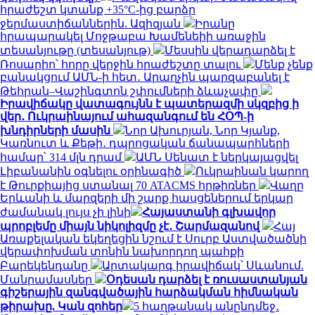
հրաժեշտ կտանք +35°C-ից բարձր
ջերմաստիճաններին. Ազիզյան
Իրանը
հրապարակել Մոջթաբա Խամենեիի առաջին
տեսանյութը (տեսանյութ)
Մեսսին վերադարձել է
Ռոսարիո՝ հորը վերջին հրաժեշտը տալու
Մենք չենք
բանակցում ԱՄՆ-ի հետ․ Արաղչին պարզաբանել է
Թեհրան–Վաշինգտոն շփումների ձևաչափը
Իրավիճակը վատագույնն է պատերազմի սկզբից ի
վեր․ Ուկրաինայում ահազանգում են ՀՕՊ-ի
խնդիրների մասին
Նոր Ախուրյան, Նոր Կյանք,
Կառնուտ և Քեթի․ դպրոցական ճանապարհների
համար՝ 314 մլն դրամ
ԱՄՆ Սենատ է ներկայացվել
Լիբանանին օգնելու օրինագիծ
Ուկրաինան կարող
է Թուրքիայից ստանալ 70 ATACMS հրթիռներ
Վաղը
Երևանի և մարզերի մի շարք հասցեներում երկար
ժամանակ լույս չի լինի
Հայաստանի գլխավոր
պրոբլեմը միայն նիկոլիզմը չէ․ Շարմազանով
Հայ
Առաքելական եկեղեցին նշում է Սուրբ Աստվածածնի
վերափոխման տոնին նախորդող պահքի
Բարեկենդանը
Արտակարգ իրավիճակ՝ Սևանում.
Մանրամասներ
Օդեսան դարձել է ռուսաստանյան
գիշերային զանգվածային հարձակման հիմնական
թիրախը. Կան զոհեր
5 հաղթանակ անընդմեջ․