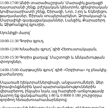
11:00-17:00 Անիի տարածաշրջան՝ Մարալիկ քաղաքի
դատարանի շենք, բժշկական կենտրոն, զինվորական
կոմիասարիատի շենք, Շիրազի, Նոր, 2-րդ և Եկեղեցու
թաղամասեր, Ծիրան սուպերմարկետ, Ձորակապի և
Մարալիկի գազալցակայաններ, Լանջիկ, Քարաբերդ
և Ձիթհանքով գյուղեր,
Սյունիքի մարզ՝
10:00-11:30 Գորիս գյուղ,
10:00-12:00 Խնածախ գյուղ՝ գիծ Հեռուստակայան,
12:00-15:30 Գորիս քաղաք՝ Մաշտոցի և Անկախության
փողոցներ,
14:00-15:00 Հարթաշեն գյուղ՝ գիծ «Օրբիտա» ոչ բնակիչ-
բաժանորդ:
Սպառած էլեկտրաէներգիայի, անջատումների, Ձեր
իրավունքներին կամ պարտականություններին
վերաբերող, ինչպես նաև այլ հարցերի առնչությամբ
կարող եք զանգահարել 1-80 և 0 8000 0 180 շուրջօրյա
գործող հեռախոսահամարներով:
«Հայաստանի էլեկտրական ցանցեր» ընկերությունը