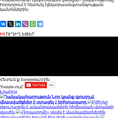
հորդորում է հետևել էլեկտրաանվտանգության
կանոններին:
ՈՒՂԻՂ ԵԹԵՐ
Հետևե՛ք Euromedia24-ին
Youtube-ում`
Լրահոս
Դանակահարություն Նոր կյանք գյուղում.
վնասվածքներ է ստացել 2 երիտասարդ
Բժիշկը
զգուշացրել է ականջակալների հիմնական վտանգի
մասին
«Ռոսատոմը» սկսել է մասնագետներին
վերադարձնել Իրանի Բուշերի ատոմակայան