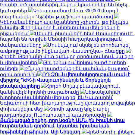
Իրանի սրճարաններից մեկում կրակոցներ են հնչել․
կան զոհեր
Չինաստանում մոտ 390,000 մարդ է
տարհանվել «Դելֆին» թայֆունի պատճառով
Կենդանակերպի այս նշանները չգիտեն, թե ինչպես
խնայել. Փողը կարող է անհետանալ մեկ երեկոյի
ընթացքում
Մեսսին ընտանիքի հետ Ռոսարիոյում է.
հայտնի են Խորխե Մեսսիի հուղարկավորության
մանրամասները
Մոսկվայում սկսել են փորձարկել
ամբողջությամբ ինքնավար «Լաստոչկա» գնացքը
Հրդեհ՝ Թեհրանի մոտ գտնվող գործարանում. կա զոհ
և վիրավորներ
Թուրքիայում երկրաշարժ է տեղի
ունեցել
Ի՞նչ փոխարժեքներ են սահմանվել այսօր՝
օգոստոսի 9-ին
ՌԴ ԶՈւ-ն վերահսկողության տակ է
վերցրել ԴԺՀ-ի Վասյուտինսկոյե և Տորեցկոյե
բնակավայրերը
Հրդեհ Սոլակ բնակավայրում․
կանխվել է հրդեհի տարածումը
Նեթանյահուի
խորհրդականներին մեղադրել են Կատարին՝
Եգիպտոսի հետ խաղաղությունը վտանգող տվյալներ
փոխանցելու մեջ
Հռոմի պապը կոչ է արել
դադարեցնել Ուկրաինայում պատերազմը
Ցանկացած երկիր, որը կօգնի ԱՄՆ-ին Իրանի վրա
հարձակման գործում, կդառնա իրանական
հրթիռների թիրախ. Ալի Նիկզադ
Վրեժխնդիր լինելու