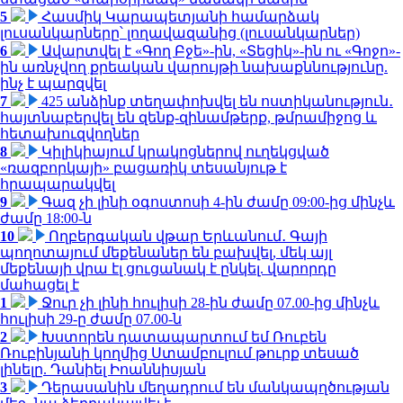
5
Հասմիկ Կարապետյանի համարձակ
լուսանկարները՝ լողավազանից (լուսանկարներ)
6
Ավարտվել է «Գող Բջե»-ին, «Տեցիկ»-ին ու «Գոջո»-
ին առնչվող քրեական վարույթի նախաքննությունը.
ինչ է պարզվել
7
425 անձինք տեղափոխվել են ոստիկանություն․
հայտնաբերվել են զենք-զինամթերք, թմրամիջոց և
հետախուզվողներ
8
Կիլիկիայում կրակոցներով ուղեկցված
«ռազբորկայի» բացառիկ տեսանյութ է
հրապարակվել
9
Գազ չի լինի օգոստոսի 4-ին ժամը 09:00-ից մինչև
ժամը 18:00-ն
10
Ողբերգական վթար Երևանում․ Գայի
պողոտայում մեքենաներ են բախվել, մեկ այլ
մեքենայի վրա էլ ցուցանակ է ընկել. վարորդը
մահացել է
1
Ջուր չի լինի հուլիսի 28-ին ժամը 07.00-ից մինչև
հուլիսի 29-ը ժամը 07.00-ն
2
Խստորեն դատապարտում եմ Ռուբեն
Ռուբինյանի կողմից Ստամբուլում թուրք տեսած
լինելը. Դանիել Իոաննիսյան
3
Դերասանին մեղադրում են մանկապղծության