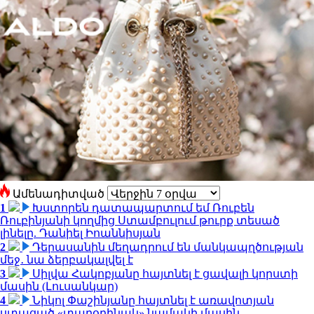
Ամենադիտված
1
Խստորեն դատապարտում եմ Ռուբեն
Ռուբինյանի կողմից Ստամբուլում թուրք տեսած
լինելը. Դանիել Իոաննիսյան
2
Դերասանին մեղադրում են մանկապղծության
մեջ․ նա ձերբակալվել է
3
Սիլվա Հակոբյանը հայտնել է ցավալի կորստի
մասին (Լուսանկար)
4
Նիկոլ Փաշինյանը հայտնել է առավոտյան
ստացած «տարօրինակ» նամակի մասին