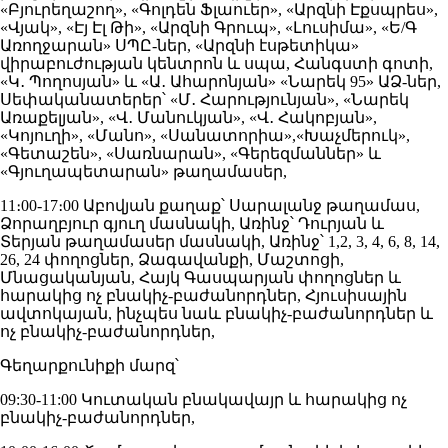
«Բյուրեղաշող», «Գոլդեն Ֆլաուեր», «Արզնի Էքսպրես»,
«Վյակ», «Էյ Էլ Թի», «Արզնի Գրուպ», «Լուսիմա», «Ե/Գ
Առողջարան» ՍՊԸ-ներ, «Արզնի էսթետիկա»
վիրաբուժության կենտրոն և սպա, Հանգստի գոտի,
«Կ․ Պողոսյան» և «Ա․ Ահարոնյան» «Նարեկ 95» ԱՁ-ներ,
Սեփականատերեր՝ «Մ․ Հարությունյան», «Նարեկ
Առաքելյան», «Վ․ Մանուկյան», «Վ․ Հակոբյան»,
«Կոյուղի», «Մանո», «Սանատորիա»,«Խաչմերուկ»,
«Գետաշեն», «Սառնարան», «Գերեզմաններ» և
«Գյուղապետարան» թաղամասեր,
11։00-17։00 Աբովյան քաղաք՝ Սարալանջ թաղամաս,
Ձորաղբյուր գյուղ մասնակի, Առինջ՝ Դուրյան և
Տերյան թաղամասեր մասնակի, Առինջ՝ 1,2, 3, 4, 6, 8, 14,
26, 24 փողոցներ, Ձագավանքի, Մաշտոցի,
Մնացականյան, Հայկ Գասպարյան փողոցներ և
հարակից ոչ բնակիչ-բաժանորդներ, Հյուսիսային
ավտոկայան, ինչպես նաև բնակիչ-բաժանորդներ և
ոչ բնակիչ-բաժանորդներ,
Գեղարքունիքի մարզ՝
09:30-11:00 Կուտական բնակավայր և հարակից ոչ
բնակիչ-բաժանորդներ,