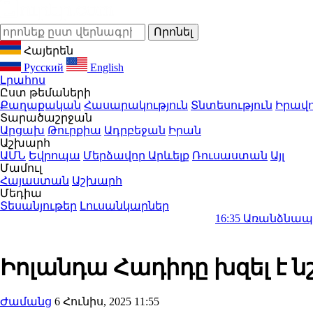
Հայերեն
Русский
English
Լրահոս
Ըստ թեմաների
Քաղաքական
Հասարակություն
Տնտեսություն
Իրավո
Տարածաշրջան
Արցախ
Թուրքիա
Ադրբեջան
Իրան
Աշխարհ
ԱՄՆ
Եվրոպա
Մերձավոր Արևելք
Ռուսաստան
Այլ
Մամուլ
Հայաստան
Աշխարհ
Մեդիա
Տեսանյութեր
Լուսանկարներ
16:35
Առանձնապես խոշոր չա
Իոլանդա Հադիդը խզել է ն
Ժամանց
6 Հունիս, 2025 11:55