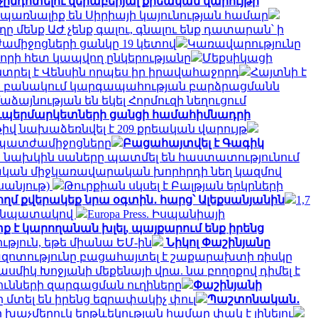
նդոտելու վերաբերյալ քրեական վարույթի
 սպառնալիք են Սիրիայի կայունության համար
ը մենք ԱԺ չենք գալու, գնալու ենք դատարան՝ ի
ամիջոցների ցանկը 19 կետով
Կառավարությունը
րի հետ կապվող ընկերությանը
Մեքսիկացի
տրել է Վենսին որպես իր իրավահաջորդ
Հայտնի է
է ն բանակում կարգապահության բարձրացմանն
ձայնության են եկել Հորմուզի նեղուցում
ուպերմարկետների ցանցի համահիմնադրի
իվ նախաձեռնվել է 209 քրեական վարույթ
մ պատժամիջոցները
Բացահայտվել է Գագիկ
ի նախկին սաները պատմել են հաստատությունում
իական միջկառավարական խորհրդի նեղ կազմով
սանյութ)
Թուրքիան սկսել է Բալթյան երկրների
կողմ քվերակեք նրա օգտին․ հարց՝ Ալեքսանյանին
1,7
ու նպատակով
Europa Press. Իսպանիայի
ք է կարողանան խլել, պայքարում ենք իրենց
ւթյուն, եթե միանա ԵՄ-ին
Նիկոլ Փաշինյանը
զոտությունը բացահայտել է շաքարախտի ռիսկը
ասմիկ Խոջյանի մեքենայի վրա. նա բողոքով դիմել է
յունների զարգացման ուղիները
Փաշինյանի
րը մտել են իրենց եզրափակիչ փուլ
Պաշտոնական․
ի խաչմերուկ երթևեկության համար փակ է լինելու