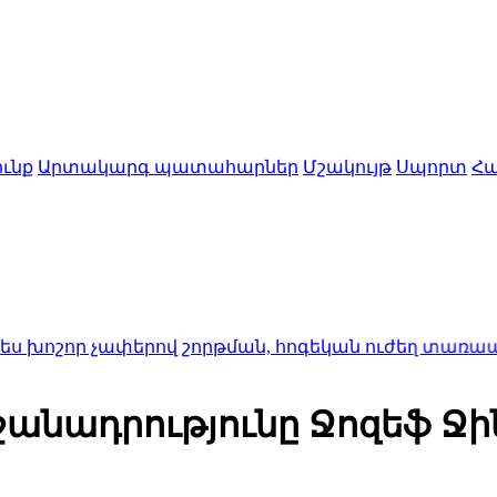
ւնք
Արտակարգ պատահարներ
Մշակույթ
Սպորտ
Հա
փերով շորթման, հոգեկան ուժեղ տառապանք պատճառ
շանադրությունը Ջոզեֆ Ջի