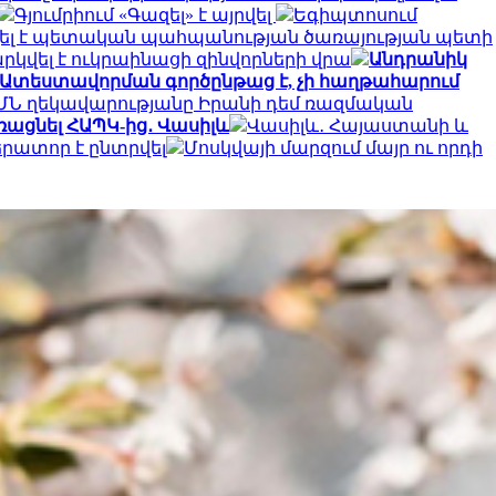
Գյումրիում «Գազել» է այրվել
Եգիպտոսում
ել է պետական պահպանության ծառայության պետի
կվել է ուկրաինացի զինվորների վրա
Անդրանիկ
Ատեստավորման գործընթաց է, չի հաղթահարում
ԱՄՆ ղեկավարությանը Իրանի դեմ ռազմական
ռացնել ՀԱՊԿ-ից․ Վասիլև
Վասիլև․ Հայաստանի և
րատոր է ընտրվել
Մոսկվայի մարզում մայր ու որդի