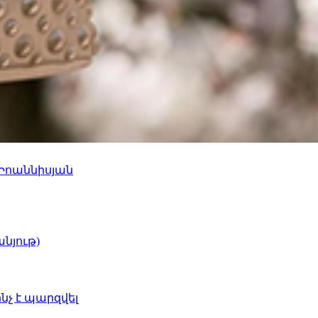
 Իոաննիսյան
նյութ)
ինչ է պարզվել