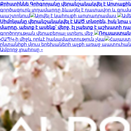
Քրիստիննե Գրիգորյանը վերանշանակվել է Արտաքի
գործազուրկ տղամարդը ձևացել է դատավոր և գումար
պաշտոնում
Այրվել է կահույքի արտադրամաս
Ամե
Սիմոնյանը վերանշանակվել է ԱԱԾ տնօրեն, իսկ նր
մարդը, պետք է ասենք՝ վերջ, էլ չպետք է աշխատի 
գործողության վերաբերյալ ստելու մեջ
Ռուսաստանը 
ՀԱՊԿ-ի միջև որևէ հակամարտություն չկա
Հայաստա
ընտանիքի մյուս երեխաների աչքի առաջ պատուհանից
Ամբողջ լրահոսը »