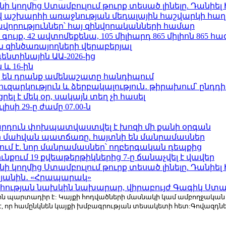
 կողմից Ստամբուլում թուրք տեսած լինելը. Դանիել
աշխարհի առաջնության մեդալային հաշվարկի հաղ
ավորություններ՝ հայ զինվորականների համար
ւյք, 42 ավտոմեքենա, 105 միլիարդ 865 միլիոն 865 հ
 զինծառայողների վերաբերյալ
ենտինային ԱԱ-2026-ից
 և 16-ին
 են դրանք ամենաշատը հանդիպում
ւզարկություն և ձերբակալություն․ թիրախում՝ ընդդ
լ է մեկ օր, սակայն տեղ չի հասել
ւլիսի 29-ը ժամը 07.00-ն
րդուն փոխպատվաստվել է խոզի մի քանի օրգան
նի մահվան պատճառը. հայտնի են մանրամասներ
ում է. նոր մանրամասներ՝ ողբերգական դեպքից
քում 19 քվեաթերթիկներից 7-ը ճանաչվել է վավեր
 կողմից Ստամբուլում թուրք տեսած լինելը. Դանիել
կյանին․ «Հրապարակ»
հության նախկին նախարար, վիրաբույժ Գագիկ Ստամ
r.com-ին պարտադիր է: Կայքի հոդվածների մասնակի կամ ամբողջակա
է, որ համընկնեն կայքի խմբագրության տեսակետի հետ:Գովազդ