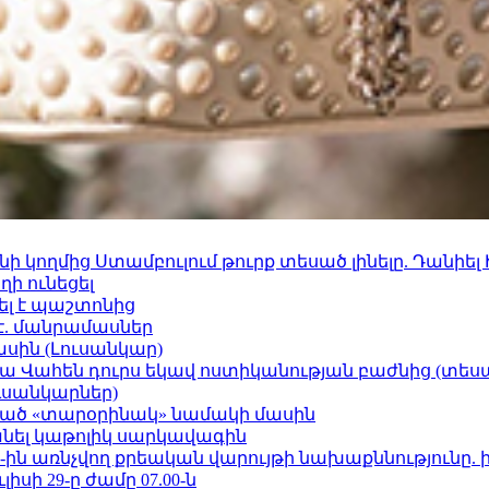
 կողմից Ստամբուլում թուրք տեսած լինելը. Դանիել
ի ունեցել
ել է պաշտոնից
է. մանրամասներ
ասին (Լուսանկար)
ամյա Վահեն դուրս եկավ ոստիկանության բաժնից (տեսա
ւսանկարներ)
ացած «տարօրինակ» նամակի մասին
պանել կաթոլիկ սարկավագին
ո»-ին առնչվող քրեական վարույթի նախաքննությունը. 
ւլիսի 29-ը ժամը 07.00-ն