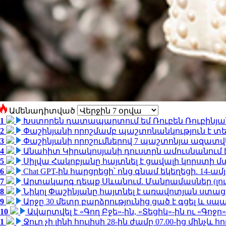
Ամենադիտված
1
Խստորեն դատապարտում եմ Ռուբեն Ռուբինյանի
2
Փաշինյանի որոշմամբ պաշտոնանկություն է տեղ
3
Փաշինյանի որոշումներով 7 պաշտոնյա ազատվ
4
Անահիտ Կիրակոսյանի դուստրն ամուսնանում 
5
Սիլվա Հակոբյանը հայտնել է ցավալի կորստի մ
6
Chat GPT-ին հարցրեցի՝ ոնց գնամ եկեղեցի. 14-
7
Արտակարգ դեպք Սևանում. Մանրամասներ (լո
8
Նիկոլ Փաշինյանը հայտնել է առավոտյան ստ
9
Արջը 30 մետր բարձրությունից ցած է գցել և ս
10
Ավարտվել է «Գող Բջե»-ին, «Տեցիկ»-ին ու «Գոջ
1
Ջուր չի լինի հուլիսի 28-ին ժամը 07.00-ից մինչև հո