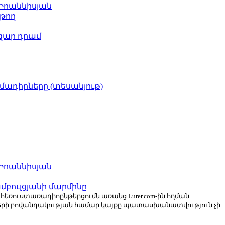
 Իոաննիսյան
թող
ազար դրամ
իմադիրները (տեսանյութ)
 Իոաննիսյան
բուլցյանի մարմինը
ն հեռուստառադիոընթերցումն առանց Lurer.com-ին հղման
ների բովանդակության համար կայքը պատասխանատվություն չի