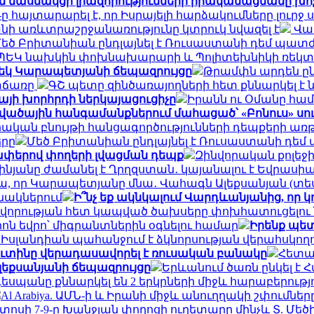
ասնակցի լիազորությունների իրականացմանը խոչը
ը հայտարարել է, որ Իսրայելի հարձակումները լուրջ
նի առևտրաշրջանառությունը կտրուկ նվազել է
Վաղ
եծ Բրիտանիան ընդլայնել է Ռուսաստանի դեմ պատժ
 ՊԵԿ նախկին փոխնախարարի և Պոլիտեխնիկի ռեկտո
րեկ Կարապետյանի ճեպազրույցը
Թրամփն արդեն ըն
տճառը
ԳՇ պետը զինծառայողների հետ քննարկել 
այի խորհրդի ներկայացուցիչը
Իրանն ու Օմանը համա
վածային հանգամանքներում մահացած՝ «Բոնուս» ս
ական բնույթի հանցագործությունների դեպքերի առթ
երը
Մեծ Բրիտանիան ընդլայնել է Ռուսաստանի դե
ափերով փողերի լվացման դեպք
Զինվորական քոլեջ
ինյանը ժամանել է Ղրղզստան․ կայանալու է Եվրաս
մ ա, որ Կարապետյանը մնա․ Վահագն Ալեքսանյան (տե
անակներում
Ի՞նչ եք ակնկալում Վարդևանյանից, որ 
կավորության հետ կապված ծախսերը փոխհատուցել
իոն եվրո՝ միգրանտներին օգնելու համար
Իրենք պետ
. Իսլանդիան պահանջում է ձկնորսության վերահսկողո
ուտինը վերադասավորել է ռուսական բանակը
Հետա
լեքսանյանի ճեպազրույցը
Երևանում ծառն ընկել է Հ
 դեսպանը քննարկել են 2 երկրների միջև հարաբերութ
Al Arabiya. ԱՄՆ-ի և Իրանի միջև անուղղակի շփումնե
տոսի 7-9-ը Խանջյան փողոցի ուղետարը մինչև Տ. Մեծ