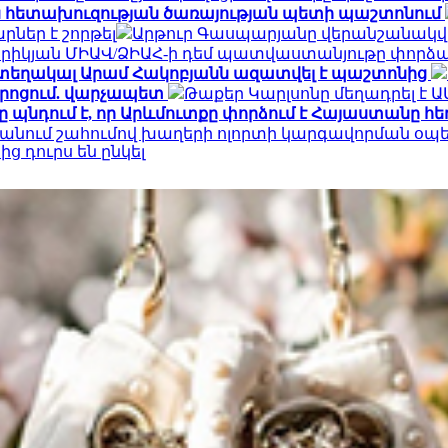
ն հետախուզության ծառայության պետի պաշտոնում
ներ է շորթել
Արթուր Գասպարյանը վերանշանակվ
րիկյան ՄԻԱՎ/ՁԻԱՀ-ի դեմ պատվաստանյութը փորձար
ա տեղակալ Արամ Հակոբյանն ազատվել է պաշտոնից
դպրոցում. վարչապետ
Թաքեր Կարլսոնը մեղադրել է 
պնդում է, որ Արևմուտքը փորձում է Հայաստանը հե
նում շահումով խաղերի ոլորտի կարգավորման օպե
 դուրս են ընկել