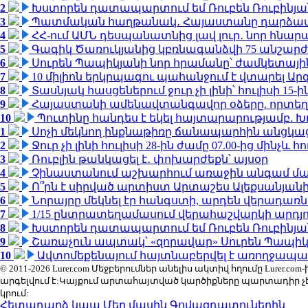
2
Խստորեն դատապարտում եմ Ռուբեն Ռուբինյանի
3
Պատմական հաղթանակ․ Հայաստանը դարձավ 
4
ՀՀ-ում ԱՄՆ դեսպանատնից լավ լուր․ նոր հնար
5
Գագիկ Ծառուկյանից կբռնագանձվի 75 անշարժ գո
6
Սուրեն Պապիկյանի նոր հրամանը՝ ժամկետային
7
10 միլիոն երկրպագու պահանջում է վտարել Արգ
8
Տասնյակ հասցեներում ջուր չի լինի՝ հուլիսի 15-ին
9
Հայաստանի ամենավտանգավոր օձերը. որտեղ
10
Պուտինը հանդես է եկել հայտարարությամբ. Խո
1
Սոչի մեկնող ինքնաթիռը ճանապարհին անցկացրե
2
Ջուր չի լինի հուլիսի 28-ին ժամը 07.00-ից մինչև հո
3
Ռուբլին թանկացել է․ փոխարժեքն՝ այսօր
4
Չինաստանում աշխարհում առաջին անգամ մա
5
Ո՞րն է սիրված արտիստ Արտաշես Ալեքսանյա
6
Նորայրը մեկնել էր հանգստի, արդեն վերադառն
7
1/15 ընտրատեղամասում վերահաշվարկի արդյուն
8
Խստորեն դատապարտում եմ Ռուբեն Ռուբինյանի
9
Շառաչուն ապտակ՝ «զորավար» Սուրեն Պապի
10
Ավտոմեքենայում հայտնաբերվել է առողջապա
© 2011-2026 Lurer.com Մեջբերումներ անելիս ակտիվ հղումը Lure
արգելվում է:Կայքում արտահայտված կարծիքները պարտադիր չ
կրում:
Հետադարձ կապ
Մեր մասին
Գովազդատուներին