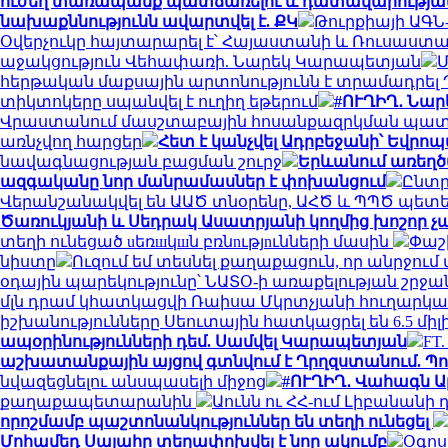
ուժեղ տառապանք պատճառելու և դատավարության մ
նախաքննությունն ավարտվել է. ՔԿ
Թուրքիայի ԱԳՆ-
Օվերչուկը հայտարարել է՝ Հայաստանի և Ռուսաստա
աջակցություն Վեհափառի. Նարեկ Կարապետյան
Մ
հերթական մաքսային արտոնությունն է տրամադրել
տիկտոկերը սպանվել է ուղիղ եթերում
#ՈՒՂԻՂ․ Նա
Վրաստանում մասշտաբային հոսանքազրկման պա
առնչվող հարցեր
Հետ է կանչվել Ադրբեջանի՝ Եվրոպ
նավագնացության բացման շուրջ
Երևանում առեղծ
ազգականը նոր մանրամասներ է փոխանցում
Ընտր
Վերանշանակվել են ԱԱԾ տնօրենը, ԱՀԾ և ՊՊԾ պետ
Ծառուկյանի և Սեդրակ Ասատրյանի կողմից խոշոր չ
տեղի ունեցած uեռшկшն բռնnւթյnւնների մասին
Փաշ
նիստը
Ուզում եմ տեսնել քաղաքացուն, որ անրջու
օդային պարեկությունը՝ ՆԱՏՕ-ի առաքելության շրջ
մլն դրամ կհատկացվի Ռաիսա Մկրտչյանի հուղար
իշխանությունները Սեուտային հատկացրել են 6.5 միլ
ապօրինությունների դեմ. Սամվել Կարապետյան
FT
աշխատանքային այցով գտնվում է Ղրղզստանում. Պ
նվազեցնելու անսպասելի միջոց
#ՈՒՂԻՂ․ Վահագն Ա
քաղաքապետարանին
Աունն ու ՀՀ-ում Լիբանանի
որոշմամբ պաշտոնանկություններ են տեղի ունեցել
Մոհամեդ Սալահը տեղափոխվել է նոր ակումբ
Օգոս