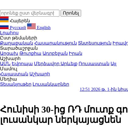
Հայերեն
Русский
English
Լրահոս
Ըստ թեմաների
Քաղաքական
Հասարակություն
Տնտեսություն
Իրավո
Տարածաշրջան
Արցախ
Թուրքիա
Ադրբեջան
Իրան
Աշխարհ
ԱՄՆ
Եվրոպա
Մերձավոր Արևելք
Ռուսաստան
Այլ
Մամուլ
Հայաստան
Աշխարհ
Մեդիա
Տեսանյութեր
Լուսանկարներ
12:51
2026 թ. 1-ին կիսամյակում 
Հունիսի 30-ից ՌԴ մուտք
լուսանկար ներկայացնեն