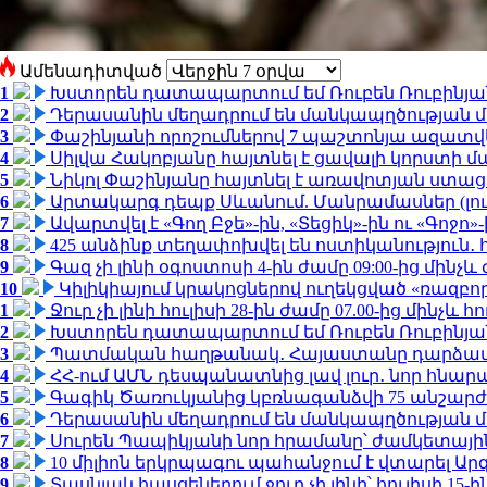
Ամենադիտված
1
Խստորեն դատապարտում եմ Ռուբեն Ռուբինյանի
2
Դերասանին մեղադրում են մանկապղծության մե
3
Փաշինյանի որոշումներով 7 պաշտոնյա ազատվ
4
Սիլվա Հակոբյանը հայտնել է ցավալի կորստի մ
5
Նիկոլ Փաշինյանը հայտնել է առավոտյան ստ
6
Արտակարգ դեպք Սևանում. Մանրամասներ (լո
7
Ավարտվել է «Գող Բջե»-ին, «Տեցիկ»-ին ու «Գոջ
8
425 անձինք տեղափոխվել են ոստիկանություն․
9
Գազ չի լինի օգոստոսի 4-ին ժամը 09:00-ից մինչև 
10
Կիլիկիայում կրակոցներով ուղեկցված «ռազբ
1
Ջուր չի լինի հուլիսի 28-ին ժամը 07.00-ից մինչև հո
2
Խստորեն դատապարտում եմ Ռուբեն Ռուբինյանի
3
Պատմական հաղթանակ․ Հայաստանը դարձավ 
4
ՀՀ-ում ԱՄՆ դեսպանատնից լավ լուր․ նոր հնար
5
Գագիկ Ծառուկյանից կբռնագանձվի 75 անշարժ գո
6
Դերասանին մեղադրում են մանկապղծության մե
7
Սուրեն Պապիկյանի նոր հրամանը՝ ժամկետային
8
10 միլիոն երկրպագու պահանջում է վտարել Արգ
9
Տասնյակ հասցեներում ջուր չի լինի՝ հուլիսի 15-ին