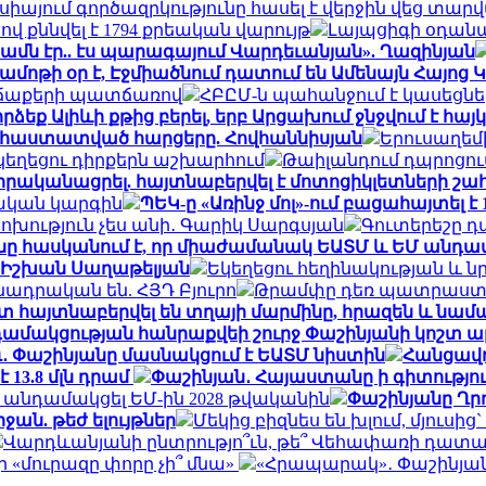
սիայում գործազրկությունը հասել է վերջին վեց տ
վ քննվել է 1794 քրեական վարույթ
Լայպցիգի օդան
ամն էր.. էս պարագայում Վարդեւանյան». Ղազինյան
ամոթի օր է, Էջմիածնում դատում են Ամենայն Հայոց
ր՝ ճաքերի պատճառով
ՀԲԸՄ-ն պահանջում է կասեցնե
որձեք Ալիևի քթից բերել, երբ Արցախում ջնջվում է հ
ւմ հաստատված հարցերը. Հովհաննիսյան
Երուսաղեմ
եկեղեցու դիրքերն աշխարհում
Թաիլանդում դպրոցու
 իրականացրել. հայտնաբերվել է մոտոցիկլետների 
ական կարգին
ՊԵԿ-ը «Առինջ մոլ»-ում բացահայտել է
փոխություն չես անի․ Գարիկ Սարգսյան
Գուտերեշը 
 հասկանում է, որ միաժամանակ ԵԱՏՄ և ԵՄ անդամ լ
. Իշխան Սաղաթելյան
Եկեղեցու հեղինակության և ն
ադրական են. ՀՅԴ Բյուրո
Թրամփը դեռ պատրաստ չ
մոտ հայտնաբերվել են տղայի մարմինը, հրազեն և նամ
ամակցության հանրաքվեի շուրջ Փաշինյանի կոշտ 
․ Փաշինյանը մասնակցում է ԵԱՏՄ նիստին
Հանցավո
13.8 մլն դրամ
Փաշինյան․ Հայաստանը ի գիտություն
ին անդամակցել ԵՄ-ին 2028 թվականին
Փաշինյանը Ղրղ
ան. թեժ ելույթներ
Մեկից բիզնես են խլում, մյուսի
Վարդևանյանի ընտրությո՞ւն, թե՞ Վեհափառի դատա
 «մուրազը փորը չի՞ մնա»
«Հրապարակ»․ Փաշինյանը «