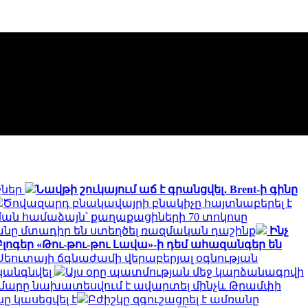
շներ
Նավթի շուկայում աճ է գրանցվել․ Brent-ի գինը
Ծովազարդ բնակավայրի բնակիչը հայտնաբերել է
ան համաձայն՝ քաղաքացիների 70 տոկոսը
տանը մտադիր են ստեղծել ռազմական դաշինք
Ինչ
Բլոգեր «Թու-թու-թու Լավա»-ի դեմ ահազանգեր են
եուտայի ​​ճգնաժամի վերաբերյալ օգնության
կանգնվել
Այս օրը պատմության մեջ կարձանագրվի
մարը նախատեսվում է ավարտել մինչև Թրամփի
ը կասեցվել է
Բժիշկը զգուշացրել է ամռանը