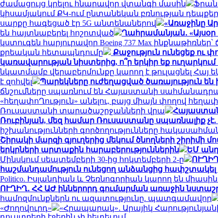
ժամացույց կրելու հնարավոր վտանգի մասին
Ֆրան
կիսամյակում ՔԿ-ում ընտանեկան բռնության դեպքերո
սարքը հագեցած էր 5G անտենաներով
«Առաջինը Ար
են հայտնաբերել հոշոտված
Ղահրամանյան․ «Այսօր 
կստուգեն հարյուրավոր Boeing 737 Max ինքնաթիռնե
քրեական հետապնդումը
Քաջություն ունեցեք ու փ
կառավարության նիստերից, ո՞ր երկիր եք ուղարկո
նկատմամբ վերաբերմունքը կարող է թուլացնել Հայ 
է զոհվել
Պարեկները ուժեղացված ծառայություն են
ճնշումները սպառնում են Հայաստանի սահմանադր
«հեղափոՂություն» անելու, բայց միայն փողով հեղա
Ռուսաստանի տարածաշրջանների վրա
Հայաստանը
Ռուբինյան, մեզ համար Ռուսաստանը սպառնալիք չէ
իշխանությունների գործողությունները հակասահման
Շիրակի մարզի գյուղերից մեկում ծնողների շիրիմի 
երկրների արտաքին հարաբերություններին
ԵՄ անդ
Մինսկում սեպտեմբերի 30-ից հոկտեմբերի 2-ը
ՈՒՂԻՂ
հաշմանդամություն ունեցող անձանցից հափշտակել է 
Politico. Իսլանդիան և Չեռնոգորիան կարող են միաս
ՈՒՂԻՂ․ ՀՀ ԱԺ իններորդ գումարման առաջին նստաշրջ
համոզմունքներն ու ազատությունը. պատգամավոր
«Ժողովուրդ»
«Հրապարակ»․ Արայիկ Հարությունյանի
դուստրերի էջերին չի հետեւում