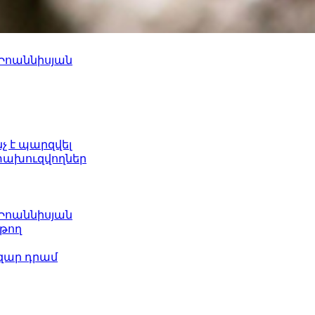
 Իոաննիսյան
նչ է պարզվել
ետախուզվողներ
 Իոաննիսյան
թող
ազար դրամ