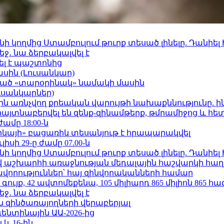
 կողմից Ստամբուլում թուրք տեսած լինելը. Դանիել
ջ․ նա ձերբակալվել է
ել է պաշտոնից
ասին (Լուսանկար)
ացած «տարօրինակ» նամակի մասին
ւսանկարներ)
ո»-ին առնչվող քրեական վարույթի նախաքննությունը. ի
 հայտնաբերվել են զենք-զինամթերք, թմրամիջոց և հ
ժամը 18:00-ն
որկայի» բացառիկ տեսանյութ է հրապարակվել
ւլիսի 29-ը ժամը 07.00-ն
 կողմից Ստամբուլում թուրք տեսած լինելը. Դանիել
աշխարհի առաջնության մեդալային հաշվարկի հաղ
ավորություններ՝ հայ զինվորականների համար
ւյք, 42 ավտոմեքենա, 105 միլիարդ 865 միլիոն 865 հ
ջ․ նա ձերբակալվել է
 զինծառայողների վերաբերյալ
ենտինային ԱԱ-2026-ից
 և 16-ին