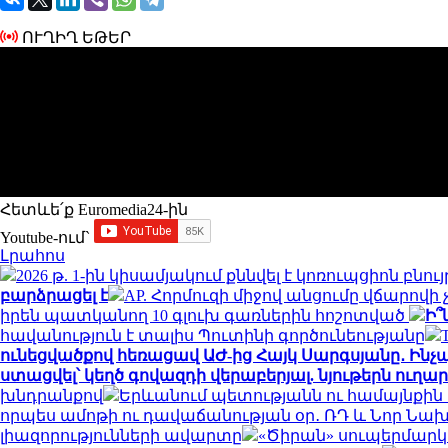
ՈՒՂԻՂ ԵԹԵՐ
Հետևե՛ք Euromedia24-ին
Youtube-ում`
Լրահոս
2026 թ. 1-ին կիսամյակում քննվել է կոռուպցիոն բն
բարձրացել է
AP. Հորմուզի միջով անցումը վճարովի
իրեն պատկանող 10 գլուխ գառներին հոշոտված
Ի՞
հավանություն է տալիս Պուտինի գործունեությանը
ունեցվածքով հեռացավ ԱԺ-ից Հայկ Սարգսյանը․ Ին
ստացվել՝ կեղծ գովազդի վերաբերյալ. նյութերն ուղար
խնդրանքով
Երևանում պետությանն ու համայնքին 
որպես ամոթի ու դավաճանության օր․ ՌԴ և Նոր Նա
լիազորությունների ավարտը
«Ծիրան» սուպերմարկե