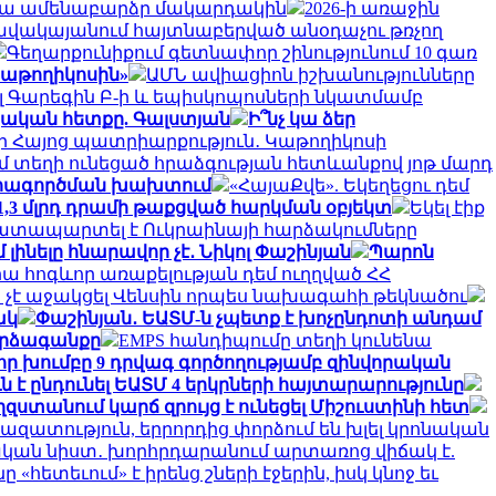
արվա ամենաբարձր մակարդակին
2026-ի առաջին
ավակայանում հայտնաբերված անօդաչու թռչող
Գեղարքունիքում գետնափոր շինությունում 10 գառ
 Կաթողիկոսին»
ԱՄՆ ավիացիոն իշխանությունները
լ Գարեգին Բ-ի և եպիսկոպոսների նկատմամբ
այկական հետքը. Գալստյան
Ի՞նչ կա ձեր
ի Հայոց պատրիարքություն․ Կաթողիկոսի
մ տեղի ունեցած հրաձգության հետևանքով յոթ մարդ
շահագործման խախտում
«ՀայաՔվե». Եկեղեցու դեմ
 1,3 մլրդ դրամի թաքցված հարկման օբյեկտ
Եկել էիք
դատապարտել է Ուկրաինայի հարձակումները
ինելը հնարավոր չէ․ Նիկոլ Փաշինյան
Պարոն
րա հոգևոր առաքելության դեմ ուղղված ՀՀ
է աջակցել Վենսին որպես նախագահի թեկնածու
ակ
Փաշինյան․ ԵԱՏՄ-ն չպետք է խոչընդոտի անդամ
արձագանքը
EMPS հանդիպումը տեղի կունենա
ր խումբը 9 դրվագ գործողությամբ զինվորական
 է ընդունել ԵԱՏՄ 4 երկրների հայտարարությունը
զստանում կարճ զրույց է ունեցել Միշուստինի հետ
ց` ազատություն, երրորդից փորձում են խլել կրոնական
կան նիստ․ խորհրդարանում արտառոց վիճակ է.
հետեւում» է իրենց շների էջերին, իսկ կնոջ եւ