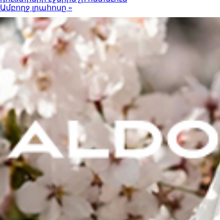
Ամբողջ լրահոսը »