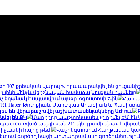
ույթի 307 քրեական վարույթ. հրապարակվել են ցուցանի
 չի լինի մինչև վերջնական համաձայնության հասնելը
նչ եղանակ է սպասվում այսօր՝ օգոստոսի 7-ին
Հարցմ
TRT Haber. Թուրքիան, Սաուդյան Արաբիան և Պակիս
չպես են վերաբաշխվել աշխատասենյակները ԱԺ-ում
կվել են ՔԿ
Մադրիդը պաշտոնապես չի դիմել ԵՄ-ին Ս
պատճառված ավելի քան 211 մլն դրամի վնաս է վերա
խիջևանի հայոց թեմ
Վաշինգտոնում Հաղթական կա
տում գործող հացի արտադրամասի գործունեություն